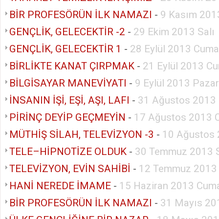
BİR PROFESÖRÜN İLK NAMAZI
-
9 Kasım 201
GENÇLİK, GELECEKTİR -2
-
29 Ekim 2013 Salı
GENÇLİK, GELECEKTİR 1
-
28 Eylül 2013 Cuma
BİRLİKTE KANAT ÇIRPMAK
-
21 Eylül 2013 Cu
BİLGİSAYAR MANEVİYATI
-
9 Eylül 2013 Pazar
İNSANIN İŞİ, EŞİ, AŞI, LAFI
-
31 Ağustos 2013 
PİRİNÇ DEYİP GEÇMEYİN
-
17 Ağustos 2013 
MÜTHİŞ SİLAH, TELEVİZYON -3
-
10 Ağustos 
TELE–HİPNOTİZE OLDUK
-
30 Temmuz 2013 S
TELEVİZYON, EVİN SAHİBİ
-
12 Temmuz 2013
HANİ NEREDE İMAME
-
15 Haziran 2013 Cuma
BİR PROFESÖRÜN İLK NAMAZI
-
31 Mayıs 20