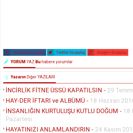
Facebook ile paylaş
Twittter ile paylaş
Google+ ile paylaş
YORUM
YAZ
Bu
habere yorumlar
Yazarın
Diğer YAZILARI
İNCİRLİK FİTNE ÜSSÜ KAPATILSIN
-
29 Temm
HAY-DER İFTARI ve ALBÜMÜ
-
18 Haziran 201
İNSANLIĞIN KURTULUŞU KUTLU DOĞUM
-
18 
Pazartesi
HAYATINIZI ANLAMLANDIRIN
-
24 Kasım 201