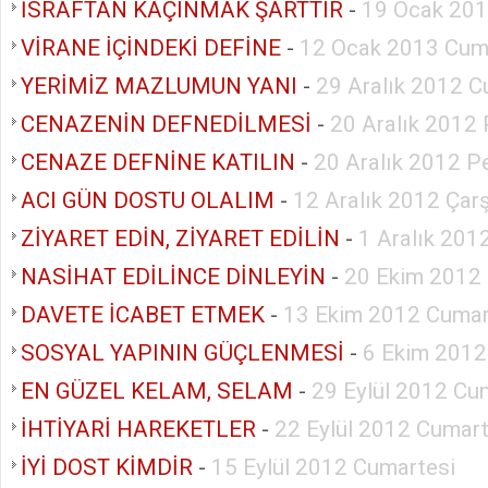
İSRAFTAN KAÇINMAK ŞARTTIR
-
19 Ocak 201
VİRANE İÇİNDEKİ DEFİNE
-
12 Ocak 2013 Cum
YERİMİZ MAZLUMUN YANI
-
29 Aralık 2012 C
CENAZENİN DEFNEDİLMESİ
-
20 Aralık 2012
CENAZE DEFNİNE KATILIN
-
20 Aralık 2012 
ACI GÜN DOSTU OLALIM
-
12 Aralık 2012 Ça
ZİYARET EDİN, ZİYARET EDİLİN
-
1 Aralık 201
NASİHAT EDİLİNCE DİNLEYİN
-
20 Ekim 2012
DAVETE İCABET ETMEK
-
13 Ekim 2012 Cumar
SOSYAL YAPININ GÜÇLENMESİ
-
6 Ekim 2012
EN GÜZEL KELAM, SELAM
-
29 Eylül 2012 Cu
İHTİYARİ HAREKETLER
-
22 Eylül 2012 Cumart
İYİ DOST KİMDİR
-
15 Eylül 2012 Cumartesi