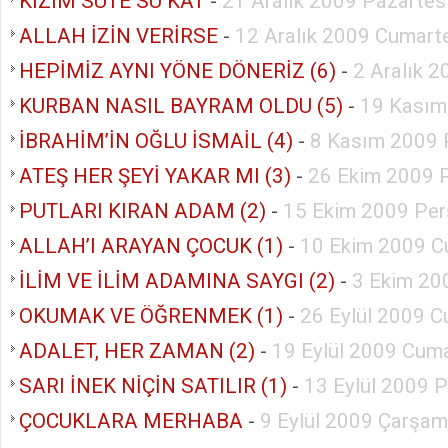
KIZIM SÜTE SU KAT
-
21 Aralık 2009 Pazartes
ALLAH İZİN VERİRSE
-
12 Aralık 2009 Cumart
HEPİMİZ AYNI YÖNE DÖNERİZ (6)
-
2 Aralık 
KURBAN NASIL BAYRAM OLDU (5)
-
19 Kasım
İBRAHİM’İN OĞLU İSMAİL (4)
-
8 Kasım 2009 
ATEŞ HER ŞEYİ YAKAR MI (3)
-
26 Ekim 2009 P
PUTLARI KIRAN ADAM (2)
-
15 Ekim 2009 Pe
ALLAH’I ARAYAN ÇOCUK (1)
-
10 Ekim 2009 C
İLİM VE İLİM ADAMINA SAYGI (2)
-
3 Ekim 20
OKUMAK VE ÖĞRENMEK (1)
-
26 Eylül 2009 C
ADALET, HER ZAMAN (2)
-
19 Eylül 2009 Cuma
SARI İNEK NİÇİN SATILIR (1)
-
13 Eylül 2009 
ÇOCUKLARA MERHABA
-
9 Eylül 2009 Çarşa