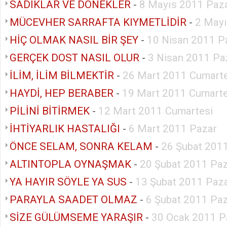
SADIKLAR VE DÖNEKLER
-
8 Mayıs 2011 Paz
MÜCEVHER SARRAFTA KIYMETLİDİR
-
2 Mayı
HİÇ OLMAK NASIL BİR ŞEY
-
10 Nisan 2011 P
GERÇEK DOST NASIL OLUR
-
3 Nisan 2011 Pa
İLİM, İLİM BİLMEKTİR
-
26 Mart 2011 Cumarte
HAYDİ, HEP BERABER
-
19 Mart 2011 Cumarte
PİLİNİ BİTİRMEK
-
12 Mart 2011 Cumartesi
İHTİYARLIK HASTALIĞI
-
6 Mart 2011 Pazar
ÖNCE SELAM, SONRA KELAM
-
26 Şubat 201
ALTINTOPLA OYNAŞMAK
-
20 Şubat 2011 Pa
YA HAYIR SÖYLE YA SUS
-
13 Şubat 2011 Paz
PARAYLA SAADET OLMAZ
-
6 Şubat 2011 Pa
SİZE GÜLÜMSEME YARAŞIR
-
30 Ocak 2011 P