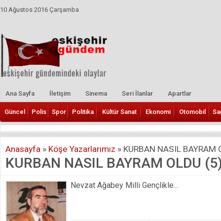
10 Ağustos 2016 Çarşamba
Ana Sayfa
İletişim
Sinema
Seri İlanlar
Apartlar
Güncel
Polis
Spor
Politika
Kültür Sanat
Ekonomi
Otomobil
Sa
Anasayfa
»
Köşe Yazarlarımız
»
KURBAN NASIL BAYRAM O
KURBAN NASIL BAYRAM OLDU (5
Nevzat Ağabey Milli Gençlikle...