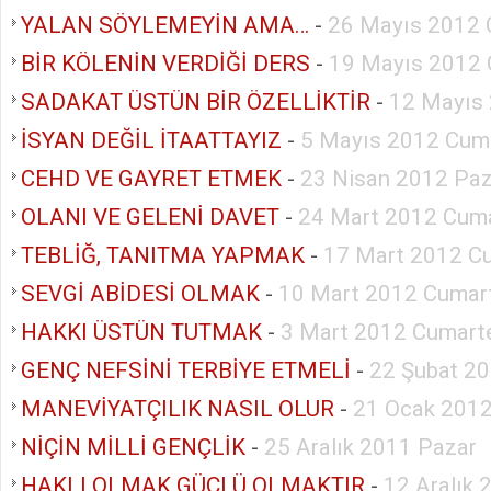
YALAN SÖYLEMEYİN AMA…
-
26 Mayıs 2012 
BİR KÖLENİN VERDİĞİ DERS
-
19 Mayıs 2012 
SADAKAT ÜSTÜN BİR ÖZELLİKTİR
-
12 Mayıs
İSYAN DEĞİL İTAATTAYIZ
-
5 Mayıs 2012 Cum
CEHD VE GAYRET ETMEK
-
23 Nisan 2012 Paz
OLANI VE GELENİ DAVET
-
24 Mart 2012 Cuma
TEBLİĞ, TANITMA YAPMAK
-
17 Mart 2012 C
SEVGİ ABİDESİ OLMAK
-
10 Mart 2012 Cumar
HAKKI ÜSTÜN TUTMAK
-
3 Mart 2012 Cumart
GENÇ NEFSİNİ TERBİYE ETMELİ
-
22 Şubat 2
MANEVİYATÇILIK NASIL OLUR
-
21 Ocak 2012
NİÇİN MİLLİ GENÇLİK
-
25 Aralık 2011 Pazar
HAKLI OLMAK GÜÇLÜ OLMAKTIR
-
12 Aralık 