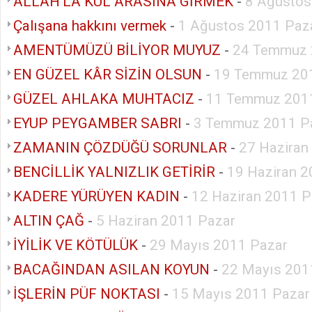
ALLAH’LA KUL ARASINA GİRMEK
-
8 Ağustos
Çalışana hakkını vermek
-
1 Ağustos 2011 Paza
AMENTÜMÜZÜ BİLİYOR MUYUZ
-
24 Temmuz 
EN GÜZEL KÂR SİZİN OLSUN
-
19 Temmuz 201
GÜZEL AHLAKA MUHTACIZ
-
11 Temmuz 2011
EYUP PEYGAMBER SABRI
-
3 Temmuz 2011 P
ZAMANIN ÇÖZDÜĞÜ SORUNLAR
-
27 Haziran
BENCİLLİK YALNIZLIK GETİRİR
-
19 Haziran 2
KADERE YÜRÜYEN KADIN
-
12 Haziran 2011 P
ALTIN ÇAĞ
-
5 Haziran 2011 Pazar
İYİLİK VE KÖTÜLÜK
-
29 Mayıs 2011 Pazar
BACAĞINDAN ASILAN KOYUN
-
22 Mayıs 201
İŞLERİN PÜF NOKTASI
-
15 Mayıs 2011 Pazar