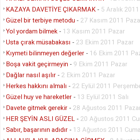
KAZAYA DAVETİYE ÇIKARMAK
-
5 Aralık 2011
Güzel bir terbiye metodu
-
27 Kasım 2011 Paza
Yol yordam bilmek
-
13 Kasım 2011 Pazar
Usta çırak müsabakası
-
23 Ekim 2011 Pazar
Kıymeti bilinmeyen değerler
-
16 Ekim 2011 Pa
Boşa vakit geçirmeyin
-
9 Ekim 2011 Pazar
Dağlar nasıl aşılır
-
2 Ekim 2011 Pazar
Herkes hakkını almalı
-
22 Eylül 2011 Perşemb
Güzel huy ve hareketler
-
13 Eylül 2011 Salı
Davete gitmek gerekir
-
28 Ağustos 2011 Paza
HER ŞEYİN ASLI GÜZEL
-
20 Ağustos 2011 Cu
Sabır, başarının adıdır
-
13 Ağustos 2011 Cuma