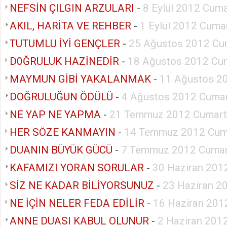
NEFSİN ÇILGIN ARZULARI
-
8 Eylül 2012 Cuma
AKIL, HARİTA VE REHBER
-
1 Eylül 2012 Cuma
TUTUMLU İYİ GENÇLER
-
25 Ağustos 2012 Cu
D0ĞRULUK HAZİNEDİR
-
18 Ağustos 2012 Cu
MAYMUN GİBİ YAKALANMAK
-
11 Ağustos 2
DOĞRULUĞUN ÖDÜLÜ
-
4 Ağustos 2012 Cumar
NE YAP NE YAPMA
-
21 Temmuz 2012 Cumart
HER SÖZE KANMAYIN
-
14 Temmuz 2012 Cum
DUANIN BÜYÜK GÜCÜ
-
7 Temmuz 2012 Cumar
KAFAMIZI YORAN SORULAR
-
30 Haziran 201
SİZ NE KADAR BİLİYORSUNUZ
-
23 Haziran 2
NE İÇİN NELER FEDA EDİLİR
-
16 Haziran 201
ANNE DUASI KABUL OLUNUR
-
2 Haziran 201