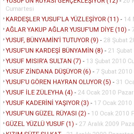
YUSUF’UN RÜYASI GERÇEKLEŞİYOR (12)
-
20 
Cumartesi
KARDEŞLER YUSUF’LA YÜZLEŞİYOR (11)
-
14 
AĞLAR YAKUP AĞLAR YUSUF’UM DİYE (10)
-
YUSUF, BÜNYAMİN’İ TUTUYOR (9)
-
28 Şubat 2
YUSUF’UN KARDEŞİ BÜNYAMİN (8)
-
21 Şubat
YUSUF MISIR’A SULTAN (7)
-
13 Şubat 2010 C
YUSUF ZİNDANA DÜŞÜYOR (6)
-
7 Şubat 2010
YUSUF’U GÖREN HAYRAN OLUYOR (5)
-
31 Oc
YUSUF İLE ZÜLEYHA (4)
-
24 Ocak 2010 Pazar
YUSUF KADERİNİ YAŞIYOR (3)
-
17 Ocak 2010
YUSUF’UN GÜZEL RÜYASI (2)
-
10 Ocak 2010 
GÜZEL YÜZLÜ YUSUF (1)
-
27 Aralık 2009 Paz