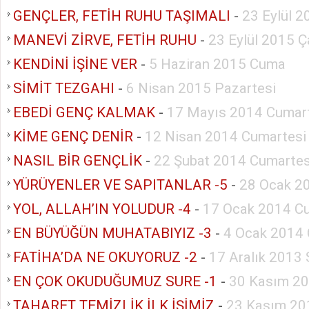
GENÇLER, FETİH RUHU TAŞIMALI
-
23 Eylül 
MANEVİ ZİRVE, FETİH RUHU
-
23 Eylül 2015 
KENDİNİ İŞİNE VER
-
5 Haziran 2015 Cuma
SİMİT TEZGAHI
-
6 Nisan 2015 Pazartesi
EBEDİ GENÇ KALMAK
-
17 Mayıs 2014 Cumar
KİME GENÇ DENİR
-
12 Nisan 2014 Cumartesi
NASIL BİR GENÇLİK
-
22 Şubat 2014 Cumartes
YÜRÜYENLER VE SAPITANLAR -5
-
28 Ocak 20
YOL, ALLAH’IN YOLUDUR -4
-
17 Ocak 2014 C
EN BÜYÜĞÜN MUHATABIYIZ -3
-
4 Ocak 2014 
FATİHA’DA NE OKUYORUZ -2
-
17 Aralık 2013 
EN ÇOK OKUDUĞUMUZ SURE -1
-
30 Kasım 20
TAHARET TEMİZLİK İLK İŞİMİZ
-
23 Kasım 20