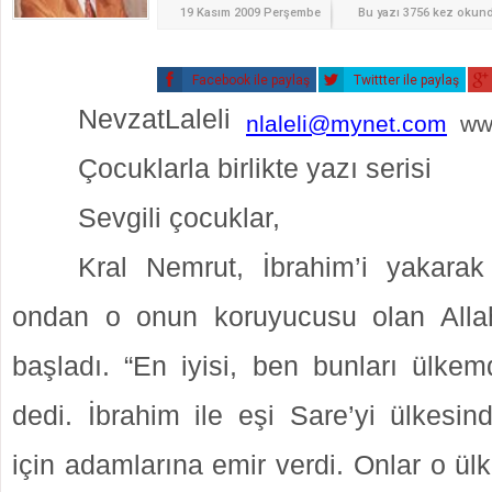
19 Kasım 2009 Perşembe
Bu yazı 3756 kez okun
Facebook ile paylaş
Twittter ile paylaş
NevzatLaleli
nlaleli@mynet.com
www
Çocuklarla birlikte yazı serisi
Sevgili çocuklar,
Kral Nemrut, İbrahim’i yakarak
ondan o onun koruyucusu olan Alla
başladı. “En iyisi, ben bunları ülkem
dedi. İbrahim ile eşi Sare’yi ülkesin
için adamlarına emir verdi. Onlar o ül