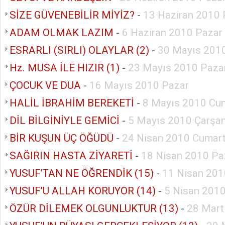
SİZE GÜVENEBİLİR MİYİZ?
-
13 Haziran 2010 
ADAM OLMAK LAZIM
-
6 Haziran 2010 Pazar
ESRARLI (SIRLI) OLAYLAR (2)
-
30 Mayıs 201
Hz. MUSA İLE HIZIR (1)
-
23 Mayıs 2010 Paza
ÇOCUK VE DUA
-
16 Mayıs 2010 Pazar
HALİL İBRAHİM BEREKETİ
-
8 Mayıs 2010 Cu
DİL BİLGİNİYLE GEMİCİ
-
5 Mayıs 2010 Çarşa
BİR KUŞUN ÜÇ ÖĞÜDÜ
-
24 Nisan 2010 Cumart
SAĞIRIN HASTA ZİYARETİ
-
18 Nisan 2010 Pa
YUSUF’TAN NE ÖĞRENDİK (15)
-
11 Nisan 201
YUSUF’U ALLAH KORUYOR (14)
-
5 Nisan 2010
ÖZÜR DİLEMEK OLGUNLUKTUR (13)
-
28 Mart