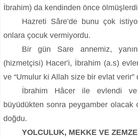
İbrahim) da kendinden önce ölmüşlerdi
Hazreti Sâre'de bunu çok istiy
onlara çocuk vermiyordu.
Bir gün Sare annemiz, yanınd
(hizmetçisi) Hacer'i, İbrahim (a.s) evl
ve “Umulur ki Allah size bir evlat verir” 
İbrahim Hâcer ile evlendi ve 
büyüdükten sonra peygamber olacak o
doğdu.
YOLCULUK, MEKKE VE ZEMZ