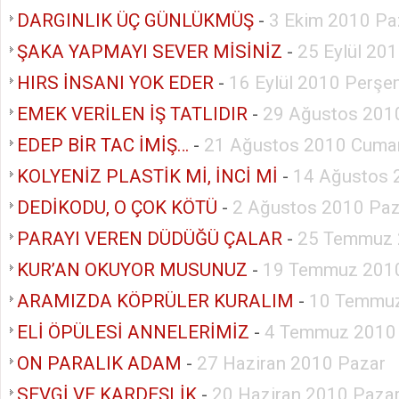
DARGINLIK ÜÇ GÜNLÜKMÜŞ
-
3 Ekim 2010 Pa
ŞAKA YAPMAYI SEVER MİSİNİZ
-
25 Eylül 20
HIRS İNSANI YOK EDER
-
16 Eylül 2010 Perş
EMEK VERİLEN İŞ TATLIDIR
-
29 Ağustos 201
EDEP BİR TAC İMİŞ…
-
21 Ağustos 2010 Cumar
KOLYENİZ PLASTİK Mİ, İNCİ Mİ
-
14 Ağustos 
DEDİKODU, O ÇOK KÖTÜ
-
2 Ağustos 2010 Paz
PARAYI VEREN DÜDÜĞÜ ÇALAR
-
25 Temmuz 
KUR’AN OKUYOR MUSUNUZ
-
19 Temmuz 2010
ARAMIZDA KÖPRÜLER KURALIM
-
10 Temmuz
ELİ ÖPÜLESİ ANNELERİMİZ
-
4 Temmuz 2010
ON PARALIK ADAM
-
27 Haziran 2010 Pazar
SEVGİ VE KARDEŞLİK
-
20 Haziran 2010 Paza