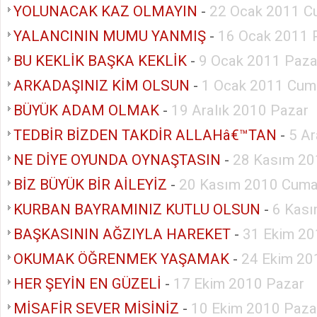
YOLUNACAK KAZ OLMAYIN
-
22 Ocak 2011 C
YALANCININ MUMU YANMIŞ
-
16 Ocak 2011 
BU KEKLİK BAŞKA KEKLİK
-
9 Ocak 2011 Paza
ARKADAŞINIZ KİM OLSUN
-
1 Ocak 2011 Cum
BÜYÜK ADAM OLMAK
-
19 Aralık 2010 Pazar
TEDBİR BİZDEN TAKDİR ALLAHâ€™TAN
-
5 Ar
NE DİYE OYUNDA OYNAŞTASIN
-
28 Kasım 20
BİZ BÜYÜK BİR AİLEYİZ
-
20 Kasım 2010 Cuma
KURBAN BAYRAMINIZ KUTLU OLSUN
-
6 Kası
BAŞKASININ AĞZIYLA HAREKET
-
31 Ekim 20
OKUMAK ÖĞRENMEK YAŞAMAK
-
24 Ekim 20
HER ŞEYİN EN GÜZELİ
-
17 Ekim 2010 Pazar
MİSAFİR SEVER MİSİNİZ
-
10 Ekim 2010 Paza