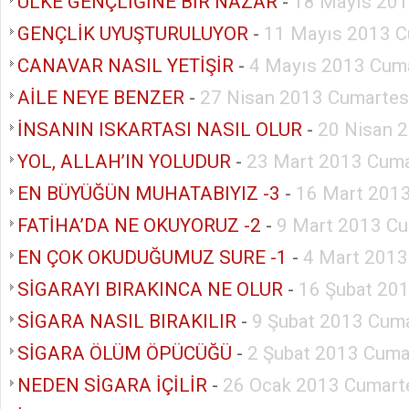
ÜLKE GENÇLİĞİNE BİR NAZAR
-
18 Mayıs 201
GENÇLİK UYUŞTURULUYOR
-
11 Mayıs 2013 C
CANAVAR NASIL YETİŞİR
-
4 Mayıs 2013 Cuma
AİLE NEYE BENZER
-
27 Nisan 2013 Cumartes
İNSANIN ISKARTASI NASIL OLUR
-
20 Nisan 
YOL, ALLAH’IN YOLUDUR
-
23 Mart 2013 Cuma
EN BÜYÜĞÜN MUHATABIYIZ -3
-
16 Mart 2013
FATİHA’DA NE OKUYORUZ -2
-
9 Mart 2013 Cu
EN ÇOK OKUDUĞUMUZ SURE -1
-
4 Mart 2013
SİGARAYI BIRAKINCA NE OLUR
-
16 Şubat 20
SİGARA NASIL BIRAKILIR
-
9 Şubat 2013 Cuma
SİGARA ÖLÜM ÖPÜCÜĞÜ
-
2 Şubat 2013 Cuma
NEDEN SİGARA İÇİLİR
-
26 Ocak 2013 Cumart