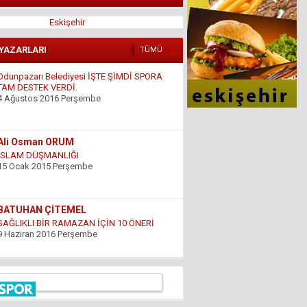
Eskişehir
Odunpazarı Belediyesi İŞTE ŞİMDİ SPORA
TAM DESTEK VERDİ.
 YAZARLARI
TÜMÜ
4 Ağustos 2016 Perşembe
Ali Osman ORUM
İSLAM DÜŞMANLIĞI
15 Ocak 2015 Perşembe
BATUHAN ÇİTEMEL
SAĞLIKLI BİR RAMAZAN İÇİN 10 ÖNERİ
9 Haziran 2016 Perşembe
GÜNDOĞDU YILDIRIM
ÇARESİZLİK
9 Haziran 2016 Perşembe
Hüseyin DÜŞ