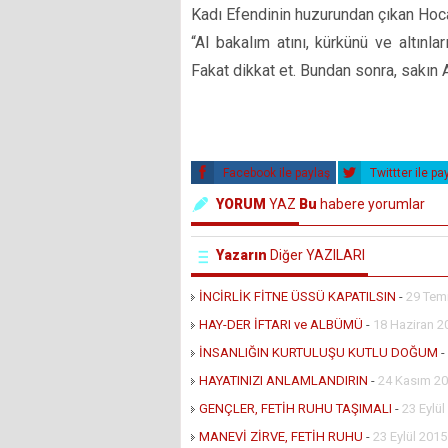
Kadı Efendinin huzurundan çıkan Ho
“Al bakalım atını, kürkünü ve altınl
Fakat dikkat et. Bundan sonra, sakın 
Facebook ile paylaş
Twittter ile pa
YORUM
YAZ
Bu
habere yorumlar
Yazarın
Diğer YAZILARI
İNCİRLİK FİTNE ÜSSÜ KAPATILSIN
-
29 Tem
HAY-DER İFTARI ve ALBÜMÜ
-
18 Haziran 2
İNSANLIĞIN KURTULUŞU KUTLU DOĞUM
-
HAYATINIZI ANLAMLANDIRIN
-
24 Kasım 20
GENÇLER, FETİH RUHU TAŞIMALI
-
23 Eylü
MANEVİ ZİRVE, FETİH RUHU
-
23 Eylül 201