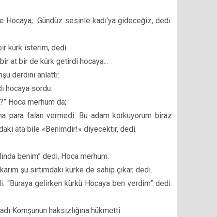
e Hocaya; Gündüz sesinle kadı’ya gideceğiz, dedi.
ir kürk isterim, dedi.
r at bir de kürk getirdi hocaya...
şu derdini anlattı:
dı hocaya sordu:
da?” Hoca merhum da;
ana para falan vermedi. Bu adam korkuyorum biraz
aki ata bile «Benimdir!» diyecektir, dedi.
aslında benim” dedi. Hoca merhum:
arım şu sırtımdaki kürke de sahip çıkar, dedi.
. “Buraya gelirken kürkü Hocaya ben verdim” dedi.
adı Komşunun haksızlığına hükmetti.