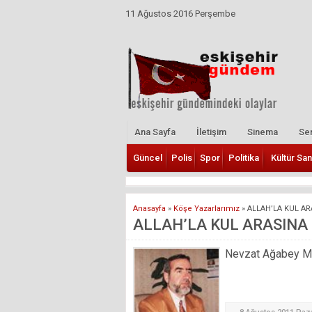
11 Ağustos 2016 Perşembe
Ana Sayfa
İletişim
Sinema
Ser
Güncel
Polis
Spor
Politika
Kültür San
Anasayfa
»
Köşe Yazarlarımız
»
ALLAH’LA KUL AR
ALLAH’LA KUL ARASINA
Nevzat Ağabey Mill