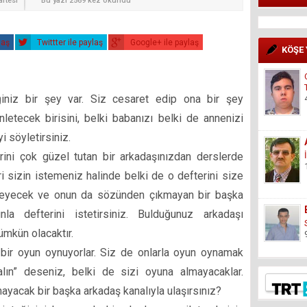
rtesi
Bu yazı 2569 kez okundu
laş
Twittter ile paylaş
Google+ ile paylaş
KÖŞE
iniz bir şey var. Siz cesaret edip ona bir şey
etecek birisini, belki babanızı belki de annenizi
 söyletirsiniz.
ni çok güzel tutan bir arkadaşınızdan derslerde
ri sizin istemeniz halinde belki de o defterini size
leyecek ve onun da sözünden çıkmayan bir başka
la defterini istetirsiniz. Bulduğunuz arkadaşı
mkün olacaktır.
, bir oyun oynuyorlar. Siz de onlarla oyun oynamak
alın” deseniz, belki de sizi oyuna almayacaklar.
ayacak bir başka arkadaş kanalıyla ulaşırsınız?