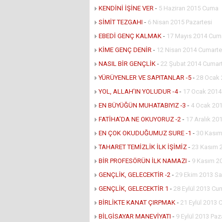
KENDİNİ İŞİNE VER
-
5 Haziran 2015 Cuma
SİMİT TEZGAHI
-
6 Nisan 2015 Pazartesi
EBEDİ GENÇ KALMAK
-
17 Mayıs 2014 Cuma
KİME GENÇ DENİR
-
12 Nisan 2014 Cumarte
NASIL BİR GENÇLİK
-
22 Şubat 2014 Cumar
YÜRÜYENLER VE SAPITANLAR -5
-
28 Ocak 
YOL, ALLAH’IN YOLUDUR -4
-
17 Ocak 201
EN BÜYÜĞÜN MUHATABIYIZ -3
-
4 Ocak 201
FATİHA’DA NE OKUYORUZ -2
-
17 Aralık 201
EN ÇOK OKUDUĞUMUZ SURE -1
-
30 Kasım
TAHARET TEMİZLİK İLK İŞİMİZ
-
23 Kasım 
BİR PROFESÖRÜN İLK NAMAZI
-
9 Kasım 2
GENÇLİK, GELECEKTİR -2
-
29 Ekim 2013 Sa
GENÇLİK, GELECEKTİR 1
-
28 Eylül 2013 Cu
BİRLİKTE KANAT ÇIRPMAK
-
21 Eylül 2013 
BİLGİSAYAR MANEVİYATI
-
9 Eylül 2013 Paz