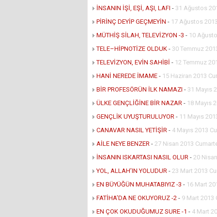
İNSANIN İŞİ, EŞİ, AŞI, LAFI
-
31 Ağustos 20
PİRİNÇ DEYİP GEÇMEYİN
-
17 Ağustos 2013
MÜTHİŞ SİLAH, TELEVİZYON -3
-
10 Ağusto
TELE–HİPNOTİZE OLDUK
-
30 Temmuz 2013
TELEVİZYON, EVİN SAHİBİ
-
12 Temmuz 20
HANİ NEREDE İMAME
-
15 Haziran 2013 Cu
BİR PROFESÖRÜN İLK NAMAZI
-
31 Mayıs 
ÜLKE GENÇLİĞİNE BİR NAZAR
-
18 Mayıs 
GENÇLİK UYUŞTURULUYOR
-
11 Mayıs 201
CANAVAR NASIL YETİŞİR
-
4 Mayıs 2013 Cu
AİLE NEYE BENZER
-
27 Nisan 2013 Cumart
İNSANIN ISKARTASI NASIL OLUR
-
20 Nisa
YOL, ALLAH’IN YOLUDUR
-
23 Mart 2013 Cu
EN BÜYÜĞÜN MUHATABIYIZ -3
-
16 Mart 20
FATİHA’DA NE OKUYORUZ -2
-
9 Mart 2013
EN ÇOK OKUDUĞUMUZ SURE -1
-
4 Mart 2