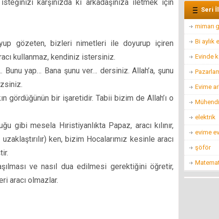
steğinizi karşınızda ki arkadaşınıza iletmek için
Seri İ
mimarı g
Bi aylık
up gözeten, bizleri nimetleri ile doyurup içiren
aracı kullanmaz, kendiniz istersiniz.
Evinde k
 Bunu yap… Bana şunu ver… dersiniz. Allah’a, şunu
Pazarla
zsiniz.
Evime ar
ın gördüğünün bir işaretidir. Tabii bizim de Allah’ı o
Mühendis
elektrik
ğu gibi mesela Hıristiyanlıkta Papaz, aracı kılınır,
evime ev
n uzaklaştırılır) ken, bizim Hocalarımız kesinle aracı
şöför
ir.
Matemat
aşılması ve nasıl dua edilmesi gerektiğini öğretir,
eri aracı olmazlar.