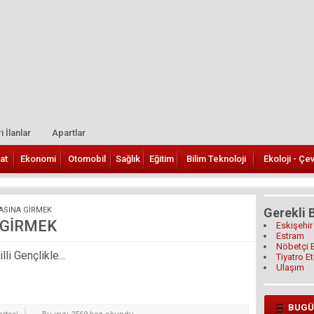
i İlanlar
Apartlar
at
Ekonomi
Otomobil
Sağlık
Eğitim
Bilim Teknoloji
Ekoloji - Çe
ASINA GİRMEK
Gerekli B
 GİRMEK
Eskişehir
Estram
Nöbetçi 
i Gençlikle...
Tiyatro Et
Ulaşım
BUGÜ