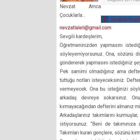
8 Ağustos 2011 Paza
Nevzat Amca
Çocuklarla…
Facebook ile pay
nevzatlaleli@gmail.com
Sevgili kardeşlerim,
Öğretmeninizden yapmasını istediğ
söyleyemiyorsunuz. Ona, sözünü dinl
göndererek yapmasını istediğiniz şeyi
Pek samimi olmadığınız ama defteri
tuttuğu notları isteyeceksiniz. Defte
vermeyecek. Ona bu isteğinizi söy
arkadaş devreye sokarsınız. Onun
kırmayacağından defterini almanız mü
Arkadaşlarınız takımlarını kurmuşlar
istiyorsunuz. “Beni de takımınıza 
Takımları kuran gençlere, sözünü kırm