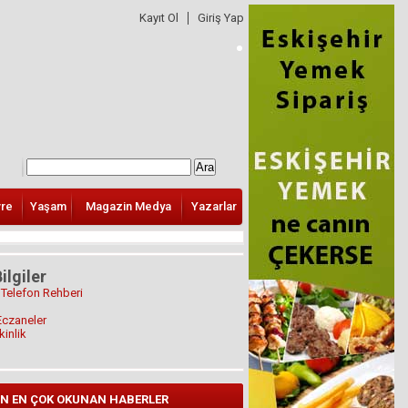
Kayıt Ol
Giriş Yap
vre
Yaşam
Magazin Medya
Yazarlar
ilgiler
 Telefon Rehberi
Eczaneler
kinlik
N EN ÇOK OKUNAN HABERLER