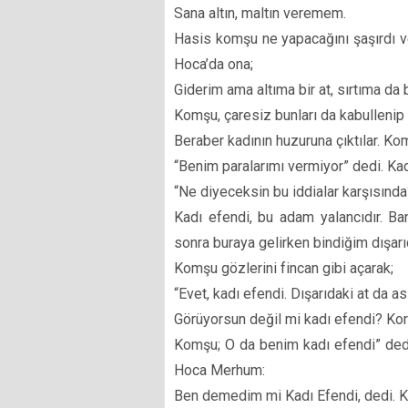
Sana altın, maltın veremem.
Hasis komşu ne yapacağını şaşırdı v
Hoca’da ona;
Giderim ama altıma bir at, sırtıma da b
Komşu, çaresiz bunları da kabullenip bi
Beraber kadının huzuruna çıktılar. Kom
“Benim paralarımı vermiyor” dedi. Ka
“Ne diyeceksin bu iddialar karşısın
Kadı efendi, bu adam yalancıdır. B
sonra buraya gelirken bindiğim dışarıd
Komşu gözlerini fincan gibi açarak;
“Evet, kadı efendi. Dışarıdaki at da 
Görüyorsun değil mi kadı efendi? Kork
Komşu; O da benim kadı efendi” dedi
Hoca Merhum:
Ben demedim mi Kadı Efendi, dedi. K