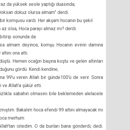
az da yüksek sesle yaptığı duasında;
 Doksan dokuz olursa almam” derdi.
 bir komşusu vardı. Her akşam hocanın bu şekil
an az olsa, Hoca parayı almaz mı? derdi.
itirip sonunda da:
ursa almam deyince, komşu Hocanın evinin damına
ltını ona attı.
düştü. Hemen ocağın başına koştu ve gelen altınları
lduğunu gördü. Kendi kendine;
ma 99'u veren Allah bir günde100'ü de verir. Sonra
e Allah’a şükür etti.
ızlıkla sabahın olmasını bile beklemeden alelacele
mıştım. Bakalım hoca efendi 99 altını almayacak mı
 Hoca merhum:
lah’tan istedim. O da bunları bana gönderdi, dedi.