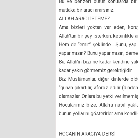
Bu ve benzeri bütün konularda bir i
mutlaka bir aracı ararsınız.
ALLAH ARACI İSTEMEZ
Ama bizleri yoktan var eden, koruy
Allah’tan bir şey isterken, kesinlikle 
Hem de “emir” şeklinde… Şunu, yap…
yapar mısın? Bunu yapar mısın, deme
Bu, Allah’ın bizi ne kadar kendine yak
kadar yakın görmemiz gerektiğidir.
Biz Müslümanlar, diğer dinlerde oldu
“günah çıkartılır, aforoz edilir (dinde
olamazlar. Onlara bu yetki verilmemişt
Hocalarımız bize, Allah’a nasıl yakl
bunun yollarını gösterirler ama kendil
HOCANIN ARACIYA DERSİ