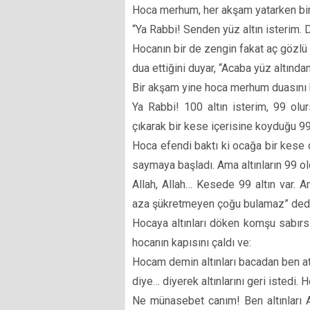
Hoca merhum, her akşam yatarken bir
“Ya Rabbi! Senden yüz altın isterim.
Hocanın bir de zengin fakat aç gözlü
dua ettiğini duyar, “Acaba yüz altınd
Bir akşam yine hoca merhum duasını b
Ya Rabbi! 100 altın isterim, 99 ol
çıkarak bir kese içerisine koyduğu 99 a
Hoca efendi baktı ki ocağa bir kese 
saymaya başladı. Ama altınların 99 o
Allah, Allah… Kesede 99 altın var. A
aza şükretmeyen çoğu bulamaz” dedi v
Hocaya altınları döken komşu sabırs
hocanın kapısını çaldı ve:
Hocam demin altınları bacadan ben at
diye… diyerek altınlarını geri istedi.
Ne münasebet canım! Ben altınları Al