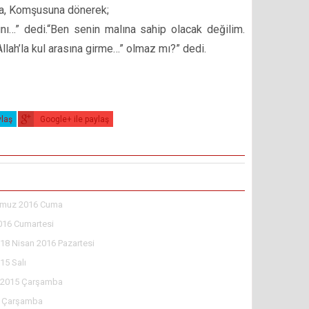
ca, Komşusuna dönerek;
arını…” dedi.“Ben senin malına sahip olacak değilim.
Allah’la kul arasına girme…” olmaz mı?” dedi.
ylaş
Google+ ile paylaş
muz 2016 Cuma
016 Cumartesi
18 Nisan 2016 Pazartesi
15 Salı
l 2015 Çarşamba
5 Çarşamba