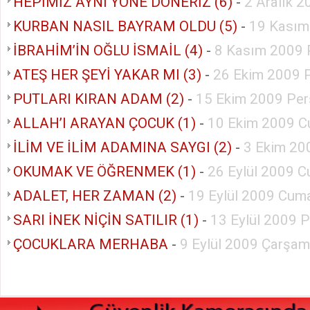
HEPİMİZ AYNI YÖNE DÖNERİZ (6)
-
2 Aralık 
KURBAN NASIL BAYRAM OLDU (5)
-
19 Kasım
İBRAHİM’İN OĞLU İSMAİL (4)
-
8 Kasım 2009 
ATEŞ HER ŞEYİ YAKAR MI (3)
-
26 Ekim 2009 P
PUTLARI KIRAN ADAM (2)
-
15 Ekim 2009 Pe
ALLAH’I ARAYAN ÇOCUK (1)
-
10 Ekim 2009 C
İLİM VE İLİM ADAMINA SAYGI (2)
-
3 Ekim 20
OKUMAK VE ÖĞRENMEK (1)
-
26 Eylül 2009 C
ADALET, HER ZAMAN (2)
-
19 Eylül 2009 Cuma
SARI İNEK NİÇİN SATILIR (1)
-
13 Eylül 2009 
ÇOCUKLARA MERHABA
-
9 Eylül 2009 Çarşa