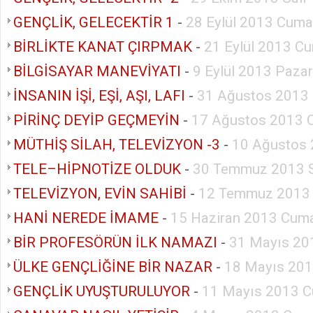
GENÇLİK, GELECEKTİR 1
-
28 Eylül 2013 Cuma
BİRLİKTE KANAT ÇIRPMAK
-
21 Eylül 2013 Cu
BİLGİSAYAR MANEVİYATI
-
9 Eylül 2013 Pazar
İNSANIN İŞİ, EŞİ, AŞI, LAFI
-
31 Ağustos 2013 
PİRİNÇ DEYİP GEÇMEYİN
-
17 Ağustos 2013 
MÜTHİŞ SİLAH, TELEVİZYON -3
-
10 Ağustos 
TELE–HİPNOTİZE OLDUK
-
30 Temmuz 2013 S
TELEVİZYON, EVİN SAHİBİ
-
12 Temmuz 2013
HANİ NEREDE İMAME
-
15 Haziran 2013 Cuma
BİR PROFESÖRÜN İLK NAMAZI
-
31 Mayıs 20
ÜLKE GENÇLİĞİNE BİR NAZAR
-
18 Mayıs 201
GENÇLİK UYUŞTURULUYOR
-
11 Mayıs 2013 C