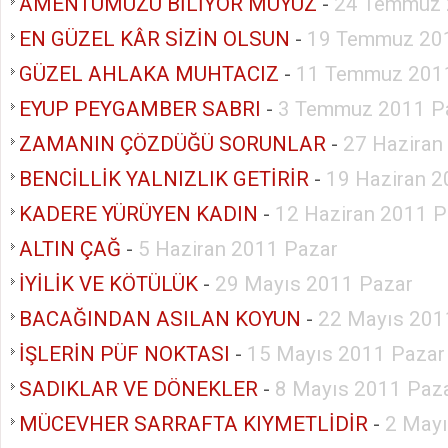
AMENTÜMÜZÜ BİLİYOR MUYUZ
-
24 Temmuz 
EN GÜZEL KÂR SİZİN OLSUN
-
19 Temmuz 201
GÜZEL AHLAKA MUHTACIZ
-
11 Temmuz 2011
EYUP PEYGAMBER SABRI
-
3 Temmuz 2011 P
ZAMANIN ÇÖZDÜĞÜ SORUNLAR
-
27 Haziran
BENCİLLİK YALNIZLIK GETİRİR
-
19 Haziran 2
KADERE YÜRÜYEN KADIN
-
12 Haziran 2011 P
ALTIN ÇAĞ
-
5 Haziran 2011 Pazar
İYİLİK VE KÖTÜLÜK
-
29 Mayıs 2011 Pazar
BACAĞINDAN ASILAN KOYUN
-
22 Mayıs 201
İŞLERİN PÜF NOKTASI
-
15 Mayıs 2011 Pazar
SADIKLAR VE DÖNEKLER
-
8 Mayıs 2011 Paz
MÜCEVHER SARRAFTA KIYMETLİDİR
-
2 Mayı