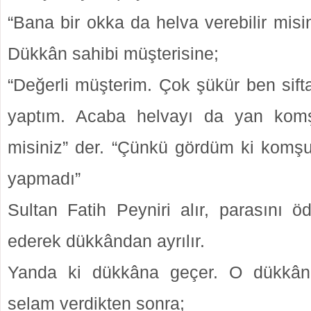
“Bana bir okka da helva verebilir misin
Dükkân sahibi müşterisine;
“Değerli müşterim. Çok şükür ben siftah
yaptım. Acaba helvayı da yan komş
misiniz” der. “Çünkü gördüm ki komş
yapmadı”
Sultan Fatih Peyniri alır, parasını ö
ederek dükkândan ayrılır.
Yanda ki dükkâna geçer. O dükkân
selam verdikten sonra;