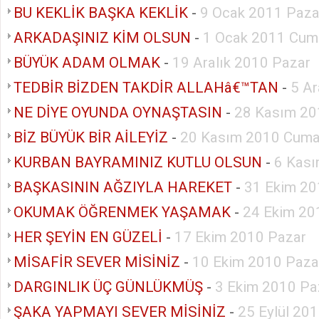
BU KEKLİK BAŞKA KEKLİK
-
9 Ocak 2011 Paza
ARKADAŞINIZ KİM OLSUN
-
1 Ocak 2011 Cum
BÜYÜK ADAM OLMAK
-
19 Aralık 2010 Pazar
TEDBİR BİZDEN TAKDİR ALLAHâ€™TAN
-
5 Ar
NE DİYE OYUNDA OYNAŞTASIN
-
28 Kasım 20
BİZ BÜYÜK BİR AİLEYİZ
-
20 Kasım 2010 Cuma
KURBAN BAYRAMINIZ KUTLU OLSUN
-
6 Kası
BAŞKASININ AĞZIYLA HAREKET
-
31 Ekim 20
OKUMAK ÖĞRENMEK YAŞAMAK
-
24 Ekim 20
HER ŞEYİN EN GÜZELİ
-
17 Ekim 2010 Pazar
MİSAFİR SEVER MİSİNİZ
-
10 Ekim 2010 Paza
DARGINLIK ÜÇ GÜNLÜKMÜŞ
-
3 Ekim 2010 Pa
ŞAKA YAPMAYI SEVER MİSİNİZ
-
25 Eylül 20