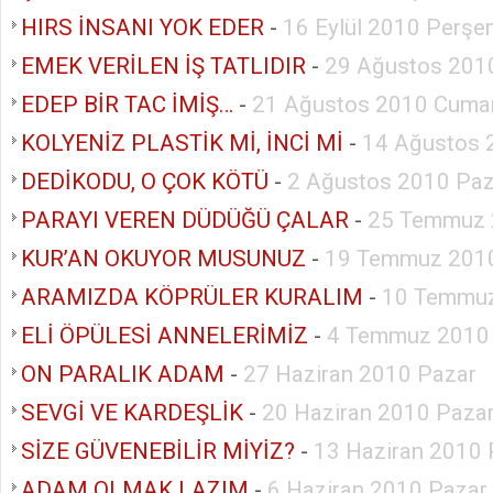
HIRS İNSANI YOK EDER
-
16 Eylül 2010 Perş
EMEK VERİLEN İŞ TATLIDIR
-
29 Ağustos 201
EDEP BİR TAC İMİŞ…
-
21 Ağustos 2010 Cumar
KOLYENİZ PLASTİK Mİ, İNCİ Mİ
-
14 Ağustos 
DEDİKODU, O ÇOK KÖTÜ
-
2 Ağustos 2010 Paz
PARAYI VEREN DÜDÜĞÜ ÇALAR
-
25 Temmuz 
KUR’AN OKUYOR MUSUNUZ
-
19 Temmuz 2010
ARAMIZDA KÖPRÜLER KURALIM
-
10 Temmuz
ELİ ÖPÜLESİ ANNELERİMİZ
-
4 Temmuz 2010
ON PARALIK ADAM
-
27 Haziran 2010 Pazar
SEVGİ VE KARDEŞLİK
-
20 Haziran 2010 Paza
SİZE GÜVENEBİLİR MİYİZ?
-
13 Haziran 2010 
ADAM OLMAK LAZIM
-
6 Haziran 2010 Pazar