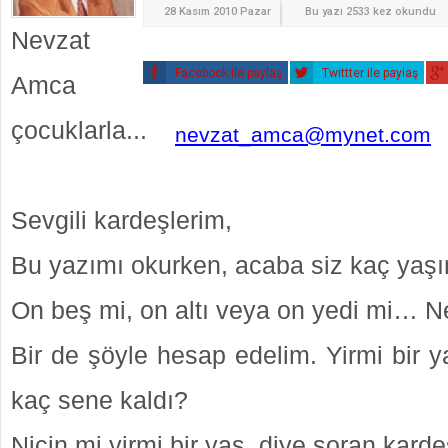
28 Kasım 2010 Pazar
Bu yazı 2533 kez okundu
Nevzat
Facebook ile paylaş
Twittter ile paylaş
Amca
ç
ocuklarla...
nevzat_amca@mynet.com
Sevgili kardeşlerim,
Bu yazımı okurken, acaba siz kaç yaşı
On beş mi, on altı veya on yedi mi… N
Bir de şöyle hesap edelim. Yirmi bir 
kaç sene kaldı?
Niçin mi yirmi bir yaş, diye soran kar