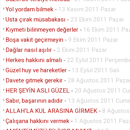
Yol yordam bilmek
-
13 Kasım 2011 Pazar
Usta çırak müsabakası
-
23 Ekim 2011 Pazar
Kıymeti bilinmeyen değerler
-
16 Ekim 2011 Pa
Boşa vakit geçirmeyin
-
9 Ekim 2011 Pazar
Dağlar nasıl aşılır
-
2 Ekim 2011 Pazar
Herkes hakkını almalı
-
22 Eylül 2011 Perşemb
Güzel huy ve hareketler
-
13 Eylül 2011 Salı
Davete gitmek gerekir
-
28 Ağustos 2011 Paza
HER ŞEYİN ASLI GÜZEL
-
20 Ağustos 2011 Cu
Sabır, başarının adıdır
-
13 Ağustos 2011 Cuma
ALLAH’LA KUL ARASINA GİRMEK
-
8 Ağustos
Çalışana hakkını vermek
-
1 Ağustos 2011 Paza