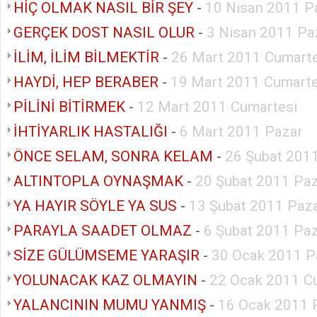
HİÇ OLMAK NASIL BİR ŞEY
-
10 Nisan 2011 P
GERÇEK DOST NASIL OLUR
-
3 Nisan 2011 Pa
İLİM, İLİM BİLMEKTİR
-
26 Mart 2011 Cumarte
HAYDİ, HEP BERABER
-
19 Mart 2011 Cumarte
PİLİNİ BİTİRMEK
-
12 Mart 2011 Cumartesi
İHTİYARLIK HASTALIĞI
-
6 Mart 2011 Pazar
ÖNCE SELAM, SONRA KELAM
-
26 Şubat 201
ALTINTOPLA OYNAŞMAK
-
20 Şubat 2011 Pa
YA HAYIR SÖYLE YA SUS
-
13 Şubat 2011 Paz
PARAYLA SAADET OLMAZ
-
6 Şubat 2011 Pa
SİZE GÜLÜMSEME YARAŞIR
-
30 Ocak 2011 P
YOLUNACAK KAZ OLMAYIN
-
22 Ocak 2011 C
YALANCININ MUMU YANMIŞ
-
16 Ocak 2011 