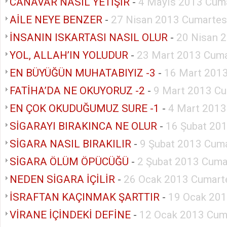
CANAVAR NASIL YETİŞİR
-
4 Mayıs 2013 Cuma
AİLE NEYE BENZER
-
27 Nisan 2013 Cumartes
İNSANIN ISKARTASI NASIL OLUR
-
20 Nisan 
YOL, ALLAH’IN YOLUDUR
-
23 Mart 2013 Cuma
EN BÜYÜĞÜN MUHATABIYIZ -3
-
16 Mart 2013
FATİHA’DA NE OKUYORUZ -2
-
9 Mart 2013 Cu
EN ÇOK OKUDUĞUMUZ SURE -1
-
4 Mart 2013
SİGARAYI BIRAKINCA NE OLUR
-
16 Şubat 20
SİGARA NASIL BIRAKILIR
-
9 Şubat 2013 Cuma
SİGARA ÖLÜM ÖPÜCÜĞÜ
-
2 Şubat 2013 Cuma
NEDEN SİGARA İÇİLİR
-
26 Ocak 2013 Cumart
İSRAFTAN KAÇINMAK ŞARTTIR
-
19 Ocak 201
VİRANE İÇİNDEKİ DEFİNE
-
12 Ocak 2013 Cum