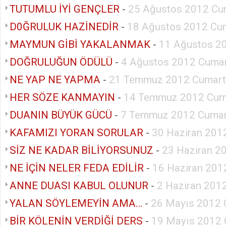
TUTUMLU İYİ GENÇLER
-
25 Ağustos 2012 Cu
D0ĞRULUK HAZİNEDİR
-
18 Ağustos 2012 Cu
MAYMUN GİBİ YAKALANMAK
-
11 Ağustos 2
DOĞRULUĞUN ÖDÜLÜ
-
4 Ağustos 2012 Cumar
NE YAP NE YAPMA
-
21 Temmuz 2012 Cumart
HER SÖZE KANMAYIN
-
14 Temmuz 2012 Cum
DUANIN BÜYÜK GÜCÜ
-
7 Temmuz 2012 Cumar
KAFAMIZI YORAN SORULAR
-
30 Haziran 201
SİZ NE KADAR BİLİYORSUNUZ
-
23 Haziran 2
NE İÇİN NELER FEDA EDİLİR
-
16 Haziran 201
ANNE DUASI KABUL OLUNUR
-
2 Haziran 201
YALAN SÖYLEMEYİN AMA…
-
26 Mayıs 2012 
BİR KÖLENİN VERDİĞİ DERS
-
19 Mayıs 2012 