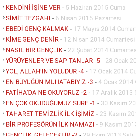
KENDİNİ İŞİNE VER
-
5 Haziran 2015 Cuma
SİMİT TEZGAHI
-
6 Nisan 2015 Pazartesi
EBEDİ GENÇ KALMAK
-
17 Mayıs 2014 Cumar
KİME GENÇ DENİR
-
12 Nisan 2014 Cumartesi
NASIL BİR GENÇLİK
-
22 Şubat 2014 Cumartes
YÜRÜYENLER VE SAPITANLAR -5
-
28 Ocak 20
YOL, ALLAH’IN YOLUDUR -4
-
17 Ocak 2014 C
EN BÜYÜĞÜN MUHATABIYIZ -3
-
4 Ocak 2014 
FATİHA’DA NE OKUYORUZ -2
-
17 Aralık 2013 
EN ÇOK OKUDUĞUMUZ SURE -1
-
30 Kasım 20
TAHARET TEMİZLİK İLK İŞİMİZ
-
23 Kasım 20
BİR PROFESÖRÜN İLK NAMAZI
-
9 Kasım 201
GENÇLİK, GELECEKTİR -2
-
29 Ekim 2013 Salı