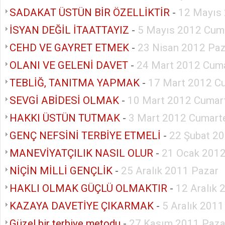
SADAKAT ÜSTÜN BİR ÖZELLİKTİR
-
12 Mayıs
İSYAN DEĞİL İTAATTAYIZ
-
5 Mayıs 2012 Cum
CEHD VE GAYRET ETMEK
-
23 Nisan 2012 Paz
OLANI VE GELENİ DAVET
-
24 Mart 2012 Cuma
TEBLİĞ, TANITMA YAPMAK
-
17 Mart 2012 C
SEVGİ ABİDESİ OLMAK
-
10 Mart 2012 Cumar
HAKKI ÜSTÜN TUTMAK
-
3 Mart 2012 Cumart
GENÇ NEFSİNİ TERBİYE ETMELİ
-
22 Şubat 2
MANEVİYATÇILIK NASIL OLUR
-
21 Ocak 2012
NİÇİN MİLLİ GENÇLİK
-
25 Aralık 2011 Pazar
HAKLI OLMAK GÜÇLÜ OLMAKTIR
-
12 Aralık 
KAZAYA DAVETİYE ÇIKARMAK
-
5 Aralık 2011
Güzel bir terbiye metodu
-
27 Kasım 2011 Paza