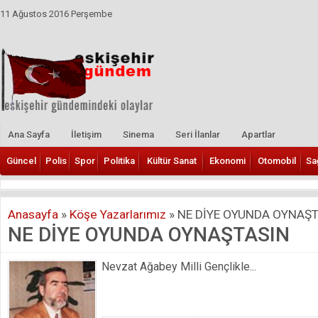
11 Ağustos 2016 Perşembe
Ana Sayfa
İletişim
Sinema
Seri İlanlar
Apartlar
Güncel
Polis
Spor
Politika
Kültür Sanat
Ekonomi
Otomobil
Sa
Anasayfa
»
Köşe Yazarlarımız
»
NE DİYE OYUNDA OYNAŞ
NE DİYE OYUNDA OYNAŞTASIN
Nevzat Ağabey Milli Gençlikle...