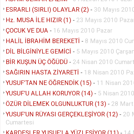
ESRARLI (SIRLI) OLAYLAR (2)
-
30 Mayıs 201
Hz. MUSA İLE HIZIR (1)
-
23 Mayıs 2010 Paza
ÇOCUK VE DUA
-
16 Mayıs 2010 Pazar
HALİL İBRAHİM BEREKETİ
-
8 Mayıs 2010 Cu
DİL BİLGİNİYLE GEMİCİ
-
5 Mayıs 2010 Çarşa
BİR KUŞUN ÜÇ ÖĞÜDÜ
-
24 Nisan 2010 Cumart
SAĞIRIN HASTA ZİYARETİ
-
18 Nisan 2010 Pa
YUSUF’TAN NE ÖĞRENDİK (15)
-
11 Nisan 201
YUSUF’U ALLAH KORUYOR (14)
-
5 Nisan 2010
ÖZÜR DİLEMEK OLGUNLUKTUR (13)
-
28 Mart
YUSUF’UN RÜYASI GERÇEKLEŞİYOR (12)
-
20 
Cumartesi
KARDEŞLER YUSUF’LA YÜZLEŞİYOR (11)
-
14 