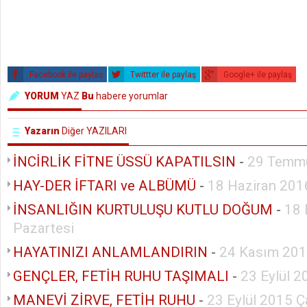
Facebook ile paylaş
Twittter ile paylaş
Google+ ile paylaş
YORUM
YAZ
Bu
habere yorumlar
Yazarın
Diğer YAZILARI
İNCİRLİK FİTNE ÜSSÜ KAPATILSIN
-
29 Temm
HAY-DER İFTARI ve ALBÜMÜ
-
18 Haziran 201
İNSANLIĞIN KURTULUŞU KUTLU DOĞUM
-
18 
Pazartesi
HAYATINIZI ANLAMLANDIRIN
-
24 Kasım 201
GENÇLER, FETİH RUHU TAŞIMALI
-
23 Eylül 
MANEVİ ZİRVE, FETİH RUHU
-
23 Eylül 2015 