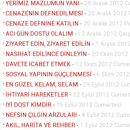
YERİMİZ MAZLUMUN YANI
-
29 Aralık 2012 C
CENAZENİN DEFNEDİLMESİ
-
20 Aralık 2012
CENAZE DEFNİNE KATILIN
-
20 Aralık 2012 
ACI GÜN DOSTU OLALIM
-
12 Aralık 2012 Ça
ZİYARET EDİN, ZİYARET EDİLİN
-
1 Aralık 201
NASİHAT EDİLİNCE DİNLEYİN
-
20 Ekim 2012
DAVETE İCABET ETMEK
-
13 Ekim 2012 Cumar
SOSYAL YAPININ GÜÇLENMESİ
-
6 Ekim 2012
EN GÜZEL KELAM, SELAM
-
29 Eylül 2012 Cu
İHTİYARİ HAREKETLER
-
22 Eylül 2012 Cumart
İYİ DOST KİMDİR
-
15 Eylül 2012 Cumartesi
NEFSİN ÇILGIN ARZULARI
-
8 Eylül 2012 Cuma
AKIL, HARİTA VE REHBER
-
1 Eylül 2012 Cuma