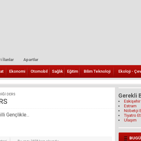
i İlanlar
Apartlar
at
Ekonomi
Otomobil
Sağlık
Eğitim
Bilim Teknoloji
Ekoloji - Çe
DİĞİ DERS
Gerekli B
RS
Eskişehir
Estram
Nöbetçi 
i Gençlikle...
Tiyatro Et
Ulaşım
BUGÜ