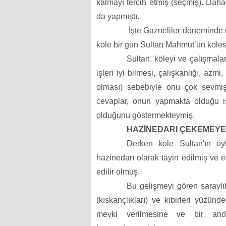
kalmayı tercih etmiş (seçmiş). Dah
da yapmıştı.
İşte Gazneliler döneminde
köle bir
gün Sultan Mahmut’un köles
Sultan, köleyi ve çalışmalar
işleri iyi bilmesi, çalışkanlığı, azm
olması) sebebiyle onu çok sevmiş.
cevaplar, onun yapmakta olduğu işl
olduğunu göstermekteymiş.
HAZİNEDARI ÇEKEMEY
Derken köle Sultan'ın öyl
hazinedarı olarak tayin edilmiş ve e
edilir olmuş.
Bu gelişmeyi gören saraylı
(kıskançlıkları) ve kibirleri yüzü
mevki verilmesine ve bir anda