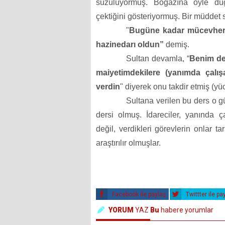
süzülüyormuş. Boğazına öyle dü
çektiğini gösteriyormuş.
Bir müddet 
"
Bugüne kadar mücevherle
hazinedarı oldun”
demiş.
Sultan devamla,
“
Benim de
maiyetimdekilere (yanımda çalış
verdin
" diyerek onu takdir etmiş (yü
Sultana verilen bu ders o g
dersi olmuş. İdareciler, yanında ç
değil, verdikleri görevlerin onlar t
araştırılır olmuşlar.
Facebook ile paylaş
Twittter ile pa
YORUM
YAZ
Bu
habere yorumlar