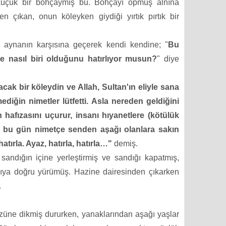
 küçük bir bohçaymış bu. Bohçayı öpmüş alnına
den çıkan, onun köleyken giydiği yırtık pırtık bir
ve
a
ynanın karşısına geçerek kendi kendine; "
Bu
ve nasıl biri olduğunu hatırlıyor musun?
" diye
lacak bir köleydin ve Allah, Sultan'ın eliyle
sana
diğin nimetler lütfetti. Asla nereden geldiğini
hafızasını
uçurur, insanı hıyanetlere (kötülük
e bu gün nimetçe senden aşağı
olanlara sakın
tırla. Ayaz, hatırla, hatırla…"
demiş.
 sandığın içine yerleştirmiş ve
sandığı kapatmış,
kapıya doğru yürümüş. Hazine dairesinden çıkarken
.
üzüne dikmiş dururken, yanaklarından aşağı yaşlar