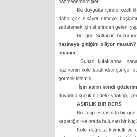
hazmedememişler.
Bu duygular içinde, özellik
daha çok şikâyet etmeye başlamışla
zedelemek için ellerinden geleni yap
Bir gün Sultan'ın huzurunda
hazineye gittiğini biliyor musun
eminim
.”
Sultan kulaklarına ina
hazinenin köle tarafından çar-çur ed
görmek istemiş.
"
İşin aslını kendi gözleri
d
uvarına küçük bir delik yaptırıp, iç
ASIRLIK BİR DERS
Bu takip esnasında bir gün 
kapattığını ve orada bulunan bir küç
Köle doğruca kıymetli ve d