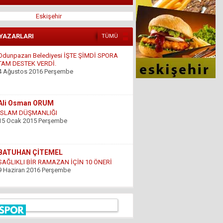
Eskişehir
 YAZARLARI
TÜMÜ
Ali Osman ORUM
İSLAM DÜŞMANLIĞI
15 Ocak 2015 Perşembe
BATUHAN ÇİTEMEL
SAĞLIKLI BİR RAMAZAN İÇİN 10 ÖNERİ
9 Haziran 2016 Perşembe
GÜNDOĞDU YILDIRIM
ÇARESİZLİK
9 Haziran 2016 Perşembe
Hüseyin DÜŞ
İlkyardımcılara kim yardım edecek!..
8 Nisan 2016 Cuma