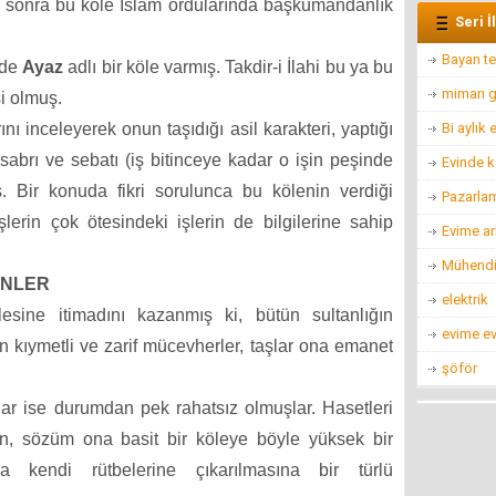
a sonra bu köle İslam ordularında başkumandanlık
Seri İ
Bayan te
 de
Ayaz
adlı bir köle varmış. Takdir-i İlahi bu ya bu
mimarı g
i olmuş.
ını inceleyerek onun taşıdığı asil karakteri, yaptığı
Bi aylık
i, sabrı ve sebatı (iş bitinceye kadar o işin peşinde
Evinde k
 Bir konuda fikri sorulunca bu kölenin verdiği
Pazarla
erin çok ötesindeki işlerin de bilgilerine sahip
Evime ar
Mühendis
ENLER
elektrik
esine itimadını kazanmış ki, bütün sultanlığın
evime ev
n kıymetli ve zarif mücevherler, taşlar ona emanet
şöför
lar ise durumdan pek rahatsız olmuşlar. Hasetleri
nden, sözüm ona basit bir köleye böyle yüksek bir
 kendi rütbelerine çıkarılmasına bir türlü