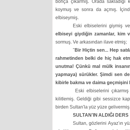
bohça çıkarmış. Orada sakladığı
koymuş ve sonra da açmış.
İçin
elbiseymiş.
Eski elbiselerini giymiş 
elbiseyi
giydiğin zamanlar, kim 
sormuş. Ve arkasından ilave etmiş;
"
Bir Hiçtin sen... Hep satı
rahmetinden belki de hiç hak etme
unutma! Çünkü mal mülk insanın 
yapmaya) sürükler. Şimdi sen d
kibirle bakma ve daima geçmişini ha
Eski elbiselerini çıkarmış
kilitlemiş. Geldiği gibi sessizce 
birden Sultan'la yüz yüze gelivermiş
SULTAN’IN ALDIĞI DERS
Sultan, gözlerini Ayaz'ın y