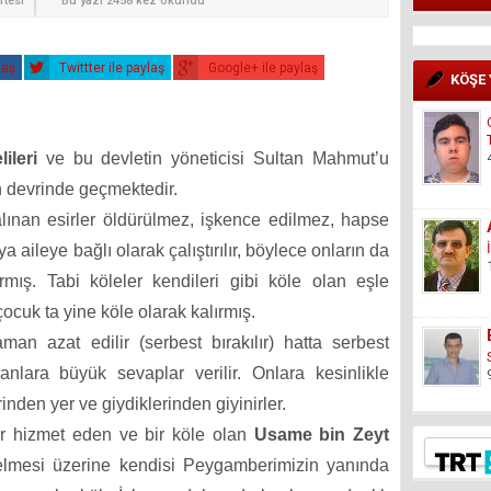
rtesi
Bu yazı 2458 kez okundu
laş
Twittter ile paylaş
Google+ ile paylaş
KÖŞE
ileri
ve bu devletin yöneticisi Sultan Mahmut’u
n devrinde geçmektedir.
alınan esirler öldürülmez, işkence edilmez, hapse
a aileye bağlı olarak çalıştırılır, böylece onların da
rmış. Tabi köleler kendileri gibi köle olan eşle
ocuk ta yine köle olarak kalırmış.
an azat edilir (serbest bırakılır) hatta serbest
panlara büyük sevaplar verilir. Onlara kesinlikle
inden yer ve giydiklerinden giyinirler.
r hizmet eden ve bir köle olan
Usame bin Zeyt
gelmesi üzerine kendisi Peygamberimizin yanında