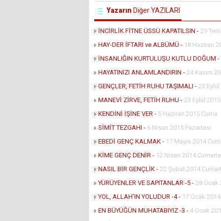
Yazarın
Diğer YAZILARI
İNCİRLİK FİTNE ÜSSÜ KAPATILSIN
-
29 Tem
HAY-DER İFTARI ve ALBÜMÜ
-
18 Haziran 2
İNSANLIĞIN KURTULUŞU KUTLU DOĞUM
-
HAYATINIZI ANLAMLANDIRIN
-
24 Kasım 20
GENÇLER, FETİH RUHU TAŞIMALI
-
23 Eylü
MANEVİ ZİRVE, FETİH RUHU
-
23 Eylül 201
KENDİNİ İŞİNE VER
-
5 Haziran 2015 Cuma
SİMİT TEZGAHI
-
6 Nisan 2015 Pazartesi
EBEDİ GENÇ KALMAK
-
17 Mayıs 2014 Cuma
KİME GENÇ DENİR
-
12 Nisan 2014 Cumarte
NASIL BİR GENÇLİK
-
22 Şubat 2014 Cumar
YÜRÜYENLER VE SAPITANLAR -5
-
28 Ocak 
YOL, ALLAH’IN YOLUDUR -4
-
17 Ocak 201
EN BÜYÜĞÜN MUHATABIYIZ -3
-
4 Ocak 201