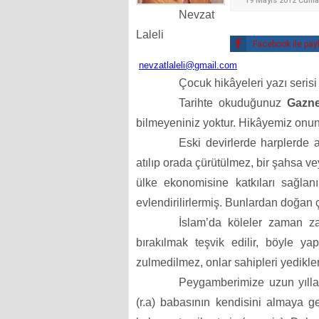
19 Mayıs 2012 Cuma
Nevzat
Laleli
Facebook ile pay
nevzatlaleli@gmail.com
Çocuk hikâyeleri yazı serisi
Tarihte okuduğunuz
Gaznel
bilmeyeniniz yoktur. Hikâyemiz onu
Eski devirlerde harplerde 
atılıp orada çürütülmez, bir şahsa vey
ülke ekonomisine katkıları sağlanı
evlendirilirlermiş. Bunlardan doğan ç
İslam’da köleler zaman zam
bırakılmak teşvik edilir, böyle ya
zulmedilmez, onlar sahipleri yedikler
Peygamberimize uzun yılla
(r.a) babasının kendisini almaya 