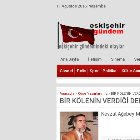
11 Ağustos 2016 Perşembe
Ana Sayfa
İletişim
Sinema
Ser
Güncel
Polis
Spor
Politika
Kültür San
Anasayfa
»
Köşe Yazarlarımız
»
BİR KÖLENİN VER
BİR KÖLENİN VERDİĞİ DE
Nevzat Ağabey Mill