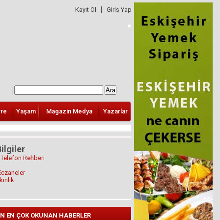
Kayıt Ol
Giriş Yap
vre
Yaşam
Magazin Medya
Yazarlar
ilgiler
 Telefon Rehberi
Eczaneler
kinlik
N EN ÇOK OKUNAN HABERLER