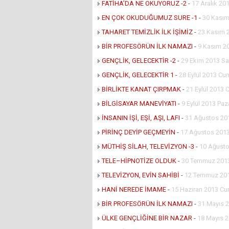
FATİHA’DA NE OKUYORUZ -2
-
17 Aralık 201
EN ÇOK OKUDUĞUMUZ SURE -1
-
30 Kasım
TAHARET TEMİZLİK İLK İŞİMİZ
-
23 Kasım 
BİR PROFESÖRÜN İLK NAMAZI
-
9 Kasım 2
GENÇLİK, GELECEKTİR -2
-
29 Ekim 2013 Sa
GENÇLİK, GELECEKTİR 1
-
28 Eylül 2013 Cu
BİRLİKTE KANAT ÇIRPMAK
-
21 Eylül 2013 
BİLGİSAYAR MANEVİYATI
-
9 Eylül 2013 Paz
İNSANIN İŞİ, EŞİ, AŞI, LAFI
-
31 Ağustos 20
PİRİNÇ DEYİP GEÇMEYİN
-
17 Ağustos 2013
MÜTHİŞ SİLAH, TELEVİZYON -3
-
10 Ağusto
TELE–HİPNOTİZE OLDUK
-
30 Temmuz 2013
TELEVİZYON, EVİN SAHİBİ
-
12 Temmuz 20
HANİ NEREDE İMAME
-
15 Haziran 2013 Cu
BİR PROFESÖRÜN İLK NAMAZI
-
31 Mayıs 
ÜLKE GENÇLİĞİNE BİR NAZAR
-
18 Mayıs 