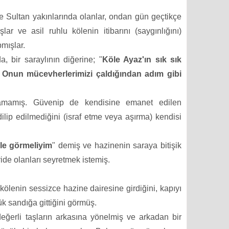
le Sultan yakınlarında olanlar, ondan gün geçtikçe
r ve asil ruhlu kölenin itibarını (saygınlığını)
mışlar.
, bir saraylının diğerine; "
Köle Ayaz'ın sık sık
? Onun mücevherlerimizi çaldığından adım gibi
namamış. Güvenip de kendisine emanet edilen
ilip edilmediğini (israf etme veya aşırma) kendisi
mle görmeliyim
" demiş ve hazinenin saraya bitişik
eride olanları seyretmek istemiş.
kölenin sessizce hazine dairesine girdiğini,
kapıyı
ük sandığa gittiğini görmüş.
eğerli taşların arkasına yönelmiş ve arkadan bir