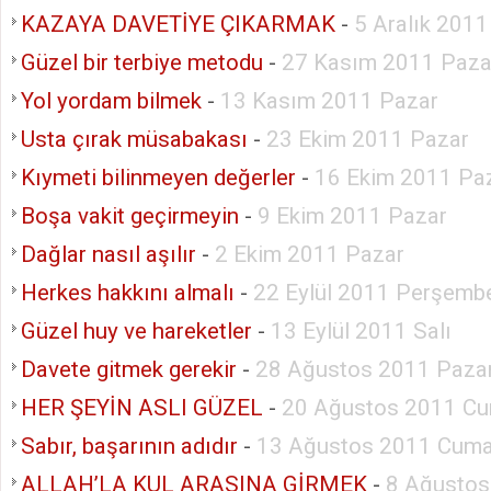
KAZAYA DAVETİYE ÇIKARMAK
-
5 Aralık 2011
Güzel bir terbiye metodu
-
27 Kasım 2011 Paza
Yol yordam bilmek
-
13 Kasım 2011 Pazar
Usta çırak müsabakası
-
23 Ekim 2011 Pazar
Kıymeti bilinmeyen değerler
-
16 Ekim 2011 Pa
Boşa vakit geçirmeyin
-
9 Ekim 2011 Pazar
Dağlar nasıl aşılır
-
2 Ekim 2011 Pazar
Herkes hakkını almalı
-
22 Eylül 2011 Perşemb
Güzel huy ve hareketler
-
13 Eylül 2011 Salı
Davete gitmek gerekir
-
28 Ağustos 2011 Paza
HER ŞEYİN ASLI GÜZEL
-
20 Ağustos 2011 Cu
Sabır, başarının adıdır
-
13 Ağustos 2011 Cuma
ALLAH’LA KUL ARASINA GİRMEK
-
8 Ağustos