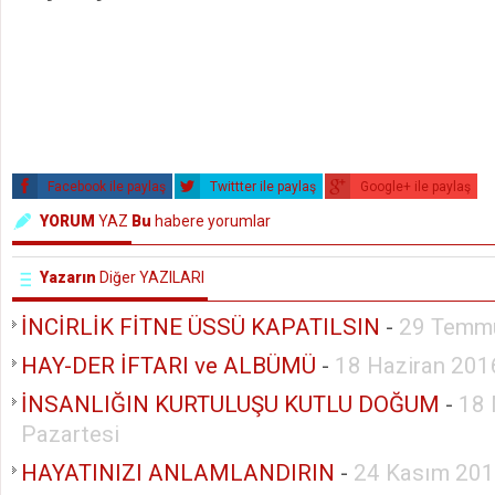
Facebook ile paylaş
Twittter ile paylaş
Google+ ile paylaş
YORUM
YAZ
Bu
habere yorumlar
Yazarın
Diğer YAZILARI
İNCİRLİK FİTNE ÜSSÜ KAPATILSIN
-
29 Temm
HAY-DER İFTARI ve ALBÜMÜ
-
18 Haziran 201
İNSANLIĞIN KURTULUŞU KUTLU DOĞUM
-
18 
Pazartesi
HAYATINIZI ANLAMLANDIRIN
-
24 Kasım 201