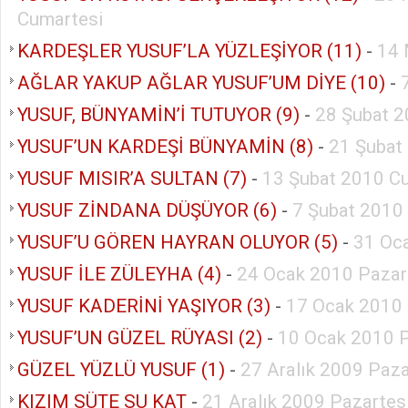
Cumartesi
KARDEŞLER YUSUF’LA YÜZLEŞİYOR (11)
-
14 
AĞLAR YAKUP AĞLAR YUSUF’UM DİYE (10)
-
YUSUF, BÜNYAMİN’İ TUTUYOR (9)
-
28 Şubat 2
YUSUF’UN KARDEŞİ BÜNYAMİN (8)
-
21 Şubat
YUSUF MISIR’A SULTAN (7)
-
13 Şubat 2010 C
YUSUF ZİNDANA DÜŞÜYOR (6)
-
7 Şubat 2010
YUSUF’U GÖREN HAYRAN OLUYOR (5)
-
31 Oc
YUSUF İLE ZÜLEYHA (4)
-
24 Ocak 2010 Pazar
YUSUF KADERİNİ YAŞIYOR (3)
-
17 Ocak 2010
YUSUF’UN GÜZEL RÜYASI (2)
-
10 Ocak 2010 
GÜZEL YÜZLÜ YUSUF (1)
-
27 Aralık 2009 Paz
KIZIM SÜTE SU KAT
-
21 Aralık 2009 Pazartes