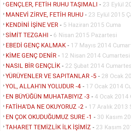
GENÇLER, FETİH RUHU TAŞIMALI
-
23 Eylül 
MANEVİ ZİRVE, FETİH RUHU
-
23 Eylül 2015 
KENDİNİ İŞİNE VER
-
5 Haziran 2015 Cuma
SİMİT TEZGAHI
-
6 Nisan 2015 Pazartesi
EBEDİ GENÇ KALMAK
-
17 Mayıs 2014 Cumar
KİME GENÇ DENİR
-
12 Nisan 2014 Cumartesi
NASIL BİR GENÇLİK
-
22 Şubat 2014 Cumartes
YÜRÜYENLER VE SAPITANLAR -5
-
28 Ocak 20
YOL, ALLAH’IN YOLUDUR -4
-
17 Ocak 2014 C
EN BÜYÜĞÜN MUHATABIYIZ -3
-
4 Ocak 2014 
FATİHA’DA NE OKUYORUZ -2
-
17 Aralık 2013 
EN ÇOK OKUDUĞUMUZ SURE -1
-
30 Kasım 20
TAHARET TEMİZLİK İLK İŞİMİZ
-
23 Kasım 20