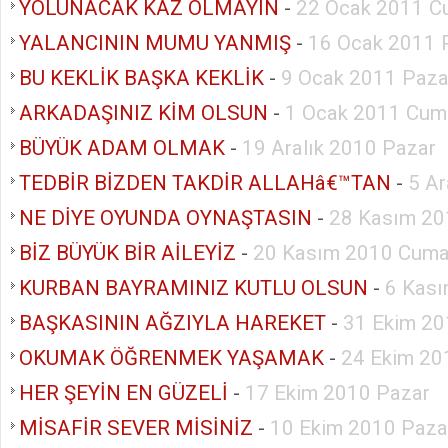
YOLUNACAK KAZ OLMAYIN
-
22 Ocak 2011 C
YALANCININ MUMU YANMIŞ
-
16 Ocak 2011 
BU KEKLİK BAŞKA KEKLİK
-
9 Ocak 2011 Paza
ARKADAŞINIZ KİM OLSUN
-
1 Ocak 2011 Cum
BÜYÜK ADAM OLMAK
-
19 Aralık 2010 Pazar
TEDBİR BİZDEN TAKDİR ALLAHâ€™TAN
-
5 Ar
NE DİYE OYUNDA OYNAŞTASIN
-
28 Kasım 20
BİZ BÜYÜK BİR AİLEYİZ
-
20 Kasım 2010 Cuma
KURBAN BAYRAMINIZ KUTLU OLSUN
-
6 Kası
BAŞKASININ AĞZIYLA HAREKET
-
31 Ekim 20
OKUMAK ÖĞRENMEK YAŞAMAK
-
24 Ekim 20
HER ŞEYİN EN GÜZELİ
-
17 Ekim 2010 Pazar
MİSAFİR SEVER MİSİNİZ
-
10 Ekim 2010 Paza