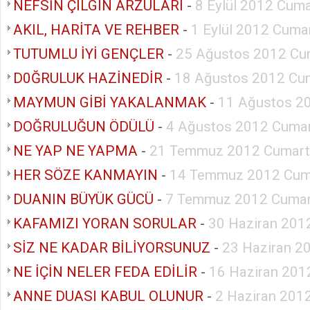
NEFSİN ÇILGIN ARZULARI
-
8 Eylül 2012 Cuma
AKIL, HARİTA VE REHBER
-
1 Eylül 2012 Cuma
TUTUMLU İYİ GENÇLER
-
25 Ağustos 2012 Cu
D0ĞRULUK HAZİNEDİR
-
18 Ağustos 2012 Cu
MAYMUN GİBİ YAKALANMAK
-
11 Ağustos 2
DOĞRULUĞUN ÖDÜLÜ
-
4 Ağustos 2012 Cumar
NE YAP NE YAPMA
-
21 Temmuz 2012 Cumart
HER SÖZE KANMAYIN
-
14 Temmuz 2012 Cum
DUANIN BÜYÜK GÜCÜ
-
7 Temmuz 2012 Cumar
KAFAMIZI YORAN SORULAR
-
30 Haziran 201
SİZ NE KADAR BİLİYORSUNUZ
-
23 Haziran 2
NE İÇİN NELER FEDA EDİLİR
-
16 Haziran 201
ANNE DUASI KABUL OLUNUR
-
2 Haziran 201