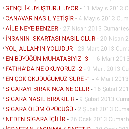
GENÇLİK UYUŞTURULUYOR
-
11 Mayıs 2013 C
CANAVAR NASIL YETİŞİR
-
4 Mayıs 2013 Cuma
AİLE NEYE BENZER
-
27 Nisan 2013 Cumartes
İNSANIN ISKARTASI NASIL OLUR
-
20 Nisan 
YOL, ALLAH’IN YOLUDUR
-
23 Mart 2013 Cuma
EN BÜYÜĞÜN MUHATABIYIZ -3
-
16 Mart 2013
FATİHA’DA NE OKUYORUZ -2
-
9 Mart 2013 Cu
EN ÇOK OKUDUĞUMUZ SURE -1
-
4 Mart 2013
SİGARAYI BIRAKINCA NE OLUR
-
16 Şubat 20
SİGARA NASIL BIRAKILIR
-
9 Şubat 2013 Cuma
SİGARA ÖLÜM ÖPÜCÜĞÜ
-
2 Şubat 2013 Cuma
NEDEN SİGARA İÇİLİR
-
26 Ocak 2013 Cumart