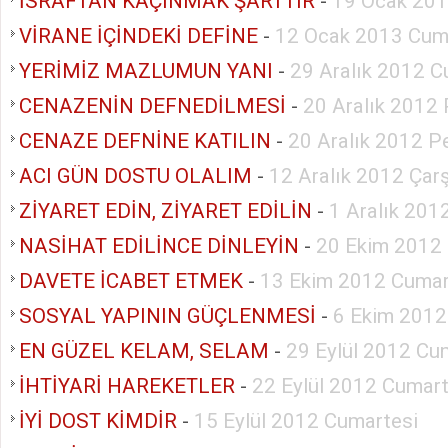
İSRAFTAN KAÇINMAK ŞARTTIR
-
19 Ocak 201
VİRANE İÇİNDEKİ DEFİNE
-
12 Ocak 2013 Cum
YERİMİZ MAZLUMUN YANI
-
29 Aralık 2012 C
CENAZENİN DEFNEDİLMESİ
-
20 Aralık 2012
CENAZE DEFNİNE KATILIN
-
20 Aralık 2012 
ACI GÜN DOSTU OLALIM
-
12 Aralık 2012 Ça
ZİYARET EDİN, ZİYARET EDİLİN
-
1 Aralık 201
NASİHAT EDİLİNCE DİNLEYİN
-
20 Ekim 2012
DAVETE İCABET ETMEK
-
13 Ekim 2012 Cumar
SOSYAL YAPININ GÜÇLENMESİ
-
6 Ekim 2012
EN GÜZEL KELAM, SELAM
-
29 Eylül 2012 Cu
İHTİYARİ HAREKETLER
-
22 Eylül 2012 Cumart
İYİ DOST KİMDİR
-
15 Eylül 2012 Cumartesi