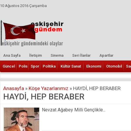
10 Ağustos 2016 Çarşamba
Ana Sayfa
İletişim
Sinema
Seri İlanlar
Apartlar
Güncel
Polis
Spor
Politika
Kültür Sanat
Ekonomi
Otomobil
Sa
Anasayfa
»
Köşe Yazarlarımız
»
HAYDİ, HEP BERABER
HAYDİ, HEP BERABER
Nevzat Ağabey Milli Gençlikle...