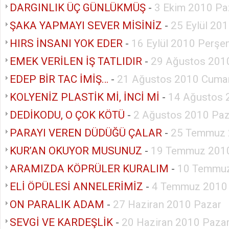
DARGINLIK ÜÇ GÜNLÜKMÜŞ
-
3 Ekim 2010 Pa
ŞAKA YAPMAYI SEVER MİSİNİZ
-
25 Eylül 20
HIRS İNSANI YOK EDER
-
16 Eylül 2010 Perş
EMEK VERİLEN İŞ TATLIDIR
-
29 Ağustos 201
EDEP BİR TAC İMİŞ…
-
21 Ağustos 2010 Cumar
KOLYENİZ PLASTİK Mİ, İNCİ Mİ
-
14 Ağustos 
DEDİKODU, O ÇOK KÖTÜ
-
2 Ağustos 2010 Paz
PARAYI VEREN DÜDÜĞÜ ÇALAR
-
25 Temmuz 
KUR’AN OKUYOR MUSUNUZ
-
19 Temmuz 2010
ARAMIZDA KÖPRÜLER KURALIM
-
10 Temmuz
ELİ ÖPÜLESİ ANNELERİMİZ
-
4 Temmuz 2010
ON PARALIK ADAM
-
27 Haziran 2010 Pazar
SEVGİ VE KARDEŞLİK
-
20 Haziran 2010 Paza