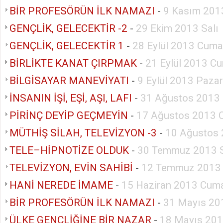
BİR PROFESÖRÜN İLK NAMAZI
-
9 Kasım 201
GENÇLİK, GELECEKTİR -2
-
29 Ekim 2013 Salı
GENÇLİK, GELECEKTİR 1
-
28 Eylül 2013 Cuma
BİRLİKTE KANAT ÇIRPMAK
-
21 Eylül 2013 Cu
BİLGİSAYAR MANEVİYATI
-
9 Eylül 2013 Pazar
İNSANIN İŞİ, EŞİ, AŞI, LAFI
-
31 Ağustos 2013 
PİRİNÇ DEYİP GEÇMEYİN
-
17 Ağustos 2013 
MÜTHİŞ SİLAH, TELEVİZYON -3
-
10 Ağustos 
TELE–HİPNOTİZE OLDUK
-
30 Temmuz 2013 S
TELEVİZYON, EVİN SAHİBİ
-
12 Temmuz 2013
HANİ NEREDE İMAME
-
15 Haziran 2013 Cuma
BİR PROFESÖRÜN İLK NAMAZI
-
31 Mayıs 20
ÜLKE GENÇLİĞİNE BİR NAZAR
-
18 Mayıs 201