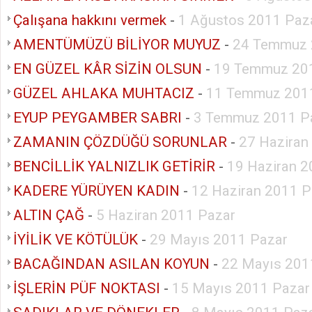
Çalışana hakkını vermek
-
1 Ağustos 2011 Paza
AMENTÜMÜZÜ BİLİYOR MUYUZ
-
24 Temmuz 
EN GÜZEL KÂR SİZİN OLSUN
-
19 Temmuz 201
GÜZEL AHLAKA MUHTACIZ
-
11 Temmuz 2011
EYUP PEYGAMBER SABRI
-
3 Temmuz 2011 P
ZAMANIN ÇÖZDÜĞÜ SORUNLAR
-
27 Haziran
BENCİLLİK YALNIZLIK GETİRİR
-
19 Haziran 2
KADERE YÜRÜYEN KADIN
-
12 Haziran 2011 P
ALTIN ÇAĞ
-
5 Haziran 2011 Pazar
İYİLİK VE KÖTÜLÜK
-
29 Mayıs 2011 Pazar
BACAĞINDAN ASILAN KOYUN
-
22 Mayıs 201
İŞLERİN PÜF NOKTASI
-
15 Mayıs 2011 Pazar