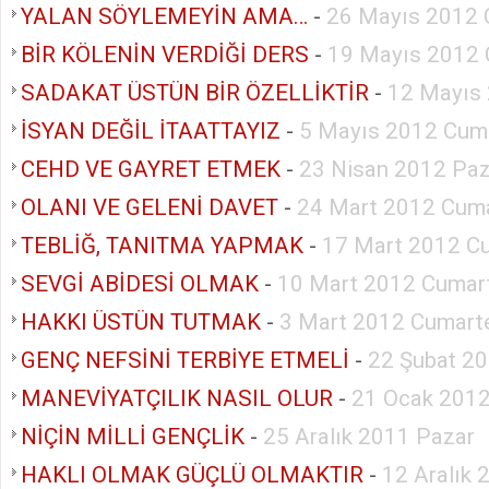
YALAN SÖYLEMEYİN AMA…
-
26 Mayıs 2012 
BİR KÖLENİN VERDİĞİ DERS
-
19 Mayıs 2012 
SADAKAT ÜSTÜN BİR ÖZELLİKTİR
-
12 Mayıs
İSYAN DEĞİL İTAATTAYIZ
-
5 Mayıs 2012 Cum
CEHD VE GAYRET ETMEK
-
23 Nisan 2012 Paz
OLANI VE GELENİ DAVET
-
24 Mart 2012 Cuma
TEBLİĞ, TANITMA YAPMAK
-
17 Mart 2012 C
SEVGİ ABİDESİ OLMAK
-
10 Mart 2012 Cumar
HAKKI ÜSTÜN TUTMAK
-
3 Mart 2012 Cumart
GENÇ NEFSİNİ TERBİYE ETMELİ
-
22 Şubat 2
MANEVİYATÇILIK NASIL OLUR
-
21 Ocak 2012
NİÇİN MİLLİ GENÇLİK
-
25 Aralık 2011 Pazar
HAKLI OLMAK GÜÇLÜ OLMAKTIR
-
12 Aralık 