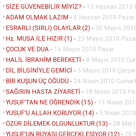
SİZE GÜVENEBİLİR MİYİZ?
-
13 Haziran 2010 
ADAM OLMAK LAZIM
-
6 Haziran 2010 Pazar
ESRARLI (SIRLI) OLAYLAR (2)
-
30 Mayıs 201
Hz. MUSA İLE HIZIR (1)
-
23 Mayıs 2010 Paza
ÇOCUK VE DUA
-
16 Mayıs 2010 Pazar
HALİL İBRAHİM BEREKETİ
-
8 Mayıs 2010 Cu
DİL BİLGİNİYLE GEMİCİ
-
5 Mayıs 2010 Çarşa
BİR KUŞUN ÜÇ ÖĞÜDÜ
-
24 Nisan 2010 Cumart
SAĞIRIN HASTA ZİYARETİ
-
18 Nisan 2010 Pa
YUSUF’TAN NE ÖĞRENDİK (15)
-
11 Nisan 201
YUSUF’U ALLAH KORUYOR (14)
-
5 Nisan 2010
ÖZÜR DİLEMEK OLGUNLUKTUR (13)
-
28 Mart
YUSUF’UN RÜYASI GERÇEKLEŞİYOR (12)
-
20 