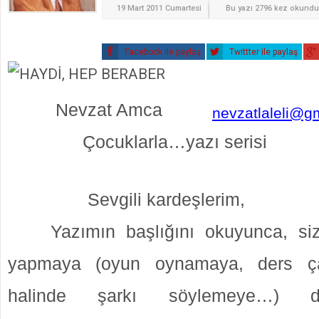
19 Mart 2011 Cumartesi
Bu yazı 2796 kez okundu
Facebook ile paylaş
Twittter ile paylaş
Nevzat Amca
nevzatlaleli@g
Çocuklarla…yazı serisi
Sevgili kardeşlerim,
Yazımın başlığını okuyunca, sizi
yapmaya (oyun oynamaya, ders ça
halinde şarkı söylemeye…) da