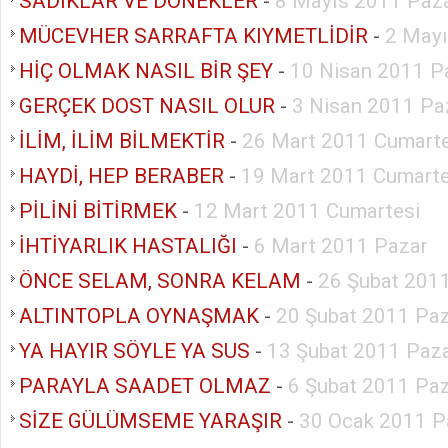
SADIKLAR VE DÖNEKLER
-
8 Mayıs 2011 Paz
MÜCEVHER SARRAFTA KIYMETLİDİR
-
2 Mayı
HİÇ OLMAK NASIL BİR ŞEY
-
10 Nisan 2011 P
GERÇEK DOST NASIL OLUR
-
3 Nisan 2011 Pa
İLİM, İLİM BİLMEKTİR
-
26 Mart 2011 Cumarte
HAYDİ, HEP BERABER
-
19 Mart 2011 Cumarte
PİLİNİ BİTİRMEK
-
12 Mart 2011 Cumartesi
İHTİYARLIK HASTALIĞI
-
6 Mart 2011 Pazar
ÖNCE SELAM, SONRA KELAM
-
26 Şubat 201
ALTINTOPLA OYNAŞMAK
-
20 Şubat 2011 Pa
YA HAYIR SÖYLE YA SUS
-
13 Şubat 2011 Paz
PARAYLA SAADET OLMAZ
-
6 Şubat 2011 Pa
SİZE GÜLÜMSEME YARAŞIR
-
30 Ocak 2011 P