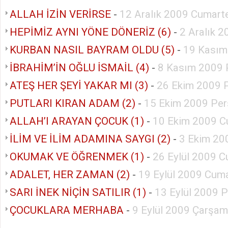
ALLAH İZİN VERİRSE
-
12 Aralık 2009 Cumart
HEPİMİZ AYNI YÖNE DÖNERİZ (6)
-
2 Aralık 
KURBAN NASIL BAYRAM OLDU (5)
-
19 Kasım
İBRAHİM’İN OĞLU İSMAİL (4)
-
8 Kasım 2009 
ATEŞ HER ŞEYİ YAKAR MI (3)
-
26 Ekim 2009 P
PUTLARI KIRAN ADAM (2)
-
15 Ekim 2009 Pe
ALLAH’I ARAYAN ÇOCUK (1)
-
10 Ekim 2009 C
İLİM VE İLİM ADAMINA SAYGI (2)
-
3 Ekim 20
OKUMAK VE ÖĞRENMEK (1)
-
26 Eylül 2009 C
ADALET, HER ZAMAN (2)
-
19 Eylül 2009 Cuma
SARI İNEK NİÇİN SATILIR (1)
-
13 Eylül 2009 
ÇOCUKLARA MERHABA
-
9 Eylül 2009 Çarşa