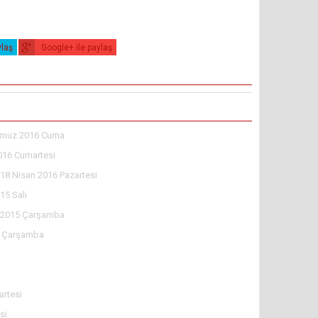
ylaş
Google+ ile paylaş
muz 2016 Cuma
016 Cumartesi
18 Nisan 2016 Pazartesi
15 Salı
l 2015 Çarşamba
5 Çarşamba
rtesi
si