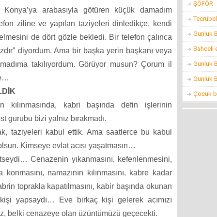
ŞÖFÖR
u Konya’ya arabasıyla götüren küçük damadım
Tecrübel
on ziline ve yapılan taziyeleri dinledikçe, kendi
Gunluk 
elmesini de dört gözle bekledi. Bir telefon çalınca
Bahçeli 
zdır” diyordum. Ama bir başka yerin başkanı veya
Gunluk 
damadıma takılıyordum. Görüyor musun? Çorum il
ye…
Gunluk 
LDİK
Çocuk ba
kılınmasında, kabri başında defin işlerinin
st gurubu bizi yalnız bırakmadı.
k, taziyeleri kabul ettik. Ama saatlerce bu kabul
ı olsun. Kimseye evlat acısı yaşatmasın…
ürütseydi… Cenazenin yıkanmasını, kefenlenmesini,
na konmasını, namazının kılınmasını, kabre kadar
kabrin toprakla kapatılmasını, kabir başında okunan
 kişi yapsaydı… Eve birkaç kişi gelerek acımızı
 belki cenazeye olan üzüntümüzü geçecekti.