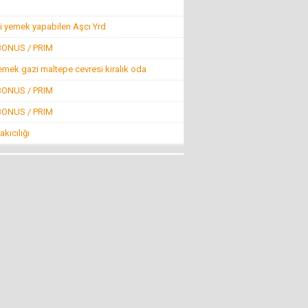
Mehmet KIZILKAYA
FETÖ! (ABD ve CIA Adına Dizayn Edilmiş
i yemek yapabilen Aşcı Yrd
Projenin BAŞI)
8 Ağustos 2016 Pazartesi
BONUS / PRIM
emek gazi maltepe cevresi kiralık oda
Mehti Saraç
BONUS / PRIM
EBRUCUUMA İLK EVLULUK TEKLUFUMDUR
22 Mart 2016 Salı
BONUS / PRIM
kıcılığı
NECMİ GÜNAY
KİMİLERİNE GÖRE SİVRİHİSAR!
4 Nisan 2013 Perşembe
Nevzat Ağabey Milli Gençlikle...
İNCİRLİK FİTNE ÜSSÜ KAPATILSIN
29 Temmuz 2016 Cuma
Nevzat Laleli
MÜSLÜMAN’DA SEVİYE
6 Ağustos 2016 Cumartesi