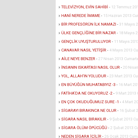
TELEVİZYON, EVİN SAHİBİ
-
12 Temmuz 20
HANİ NEREDE İMAME
-
15 Haziran 2013 Cu
BİR PROFESÖRÜN İLK NAMAZI
-
31 Mayıs 
ÜLKE GENÇLİĞİNE BİR NAZAR
-
18 Mayıs 
GENÇLİK UYUŞTURULUYOR
-
11 Mayıs 201
CANAVAR NASIL YETİŞİR
-
4 Mayıs 2013 Cu
AİLE NEYE BENZER
-
27 Nisan 2013 Cumart
İNSANIN ISKARTASI NASIL OLUR
-
20 Nisa
YOL, ALLAH’IN YOLUDUR
-
23 Mart 2013 Cu
EN BÜYÜĞÜN MUHATABIYIZ -3
-
16 Mart 20
FATİHA’DA NE OKUYORUZ -2
-
9 Mart 2013
EN ÇOK OKUDUĞUMUZ SURE -1
-
4 Mart 2
SİGARAYI BIRAKINCA NE OLUR
-
16 Şubat 
SİGARA NASIL BIRAKILIR
-
9 Şubat 2013 Cu
SİGARA ÖLÜM ÖPÜCÜĞÜ
-
2 Şubat 2013 C
NEDEN SİGARA İÇİLİR
-
26 Ocak 2013 Cuma