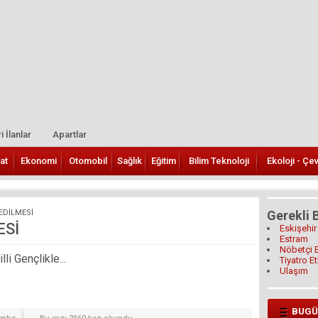
i İlanlar
Apartlar
at
Ekonomi
Otomobil
Sağlık
Eğitim
Bilim Teknoloji
Ekoloji - Çe
EDİLMESİ
Gerekli B
ESİ
Eskişehir
Estram
Nöbetçi 
i Gençlikle...
Tiyatro Et
Ulaşım
BUGÜ