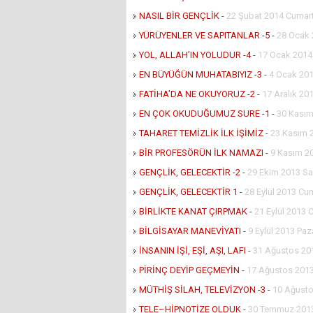
NASIL BİR GENÇLİK
-
22 Şubat 2014 Cumar
YÜRÜYENLER VE SAPITANLAR -5
-
28 Ocak 
YOL, ALLAH’IN YOLUDUR -4
-
17 Ocak 201
EN BÜYÜĞÜN MUHATABIYIZ -3
-
4 Ocak 201
FATİHA’DA NE OKUYORUZ -2
-
17 Aralık 201
EN ÇOK OKUDUĞUMUZ SURE -1
-
30 Kasım
TAHARET TEMİZLİK İLK İŞİMİZ
-
23 Kasım 
BİR PROFESÖRÜN İLK NAMAZI
-
9 Kasım 2
GENÇLİK, GELECEKTİR -2
-
29 Ekim 2013 Sa
GENÇLİK, GELECEKTİR 1
-
28 Eylül 2013 Cu
BİRLİKTE KANAT ÇIRPMAK
-
21 Eylül 2013 
BİLGİSAYAR MANEVİYATI
-
9 Eylül 2013 Paz
İNSANIN İŞİ, EŞİ, AŞI, LAFI
-
31 Ağustos 20
PİRİNÇ DEYİP GEÇMEYİN
-
17 Ağustos 2013
MÜTHİŞ SİLAH, TELEVİZYON -3
-
10 Ağusto
TELE–HİPNOTİZE OLDUK
-
30 Temmuz 2013