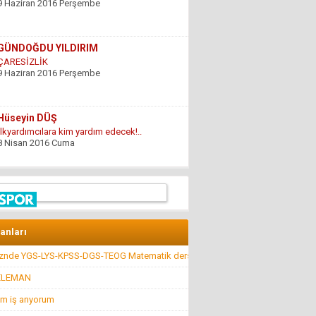
9 Haziran 2016 Perşembe
GÜNDOĞDU YILDIRIM
ÇARESİZLİK
9 Haziran 2016 Perşembe
Hüseyin DÜŞ
İlkyardımcılara kim yardım edecek!..
8 Nisan 2016 Cuma
Hüseyin GÜVEN
BİR ŞEY ANCAK DEĞERİNİ BİLENİN YANINDA
KIYMETLİDİR...
22 Temmuz 2016 Cuma
lanları
kznde YGS-LYS-KPSS-DGS-TEOG Matematik dersi
Konuk Yazar
Belediyeyi hesap uzmanı yönetiyor ama balık
ELEMAN
istifi tramvay zarar ediyor!
19 Haziran 2016 Pazar
m iş arıyorum