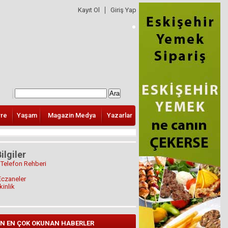
Kayıt Ol
Giriş Yap
vre
Yaşam
Magazin Medya
Yazarlar
ilgiler
 Telefon Rehberi
Eczaneler
kinlik
N EN ÇOK OKUNAN HABERLER