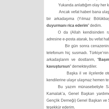
Yukarıda anlattığım olay her k
Ancak vefat haberi bana ulaş
bir arkadaşıma (Yılmaz Bölükbaş
duyurmanı rica ederim
” dedim.
O da (Allah kendisinden raz
adresine e-posta atarak, bu vefat ha
Bir gün sonra cenazenin
telefonum hiç susmadı. Türkiye’ni
arkadaşlarım ve dostlarım, “
Başın
kavuştursun
” demekteydiler.
Başka il ve ilçelerde 
kendilerine ulaşır ulaşmaz hemen tel
Bu yazım münasebetiyle Sa
Kamalak’a, Genel Başkan yardımcı
Gençlik Derneği) Genel Başkan ve Ş
teşekkür ederim.