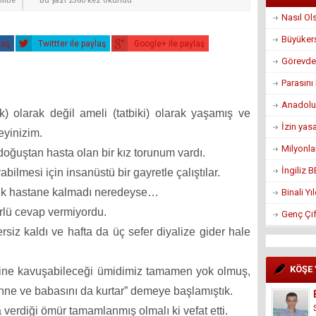
şembe
Bu yazı 2360 kez okundu
Nasıl Ol
Büyükerş
laş
Twittter ile paylaş
Google+ ile paylaş
Görevden
Parasın
Anadolu
ik) olarak değil ameli (tatbiki) olarak yaşamış ve
İzin yas
eyinizim.
Milyonla
oğuştan hasta olan bir kız torunum vardı.
İngiliz 
bilmesi için insanüstü bir gayretle çalıştılar.
dık hastane kalmadı neredeyse…
Binali Y
rlü cevap vermiyordu.
Genç Çif
siz kaldı ve hafta da üç sefer diyalize gider hale
KÖŞE
tine kavuşabileceği ümidimiz tamamen yok olmuş,
nne ve babasını da kurtar” demeye başlamıştık.
erdiği ömür tamamlanmış olmalı ki vefat etti.