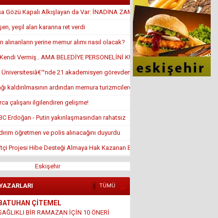
sa Gözü Kapalı Alkışlayan da Var: İNADINA ZAM YAPTI
en, yeşil alan kararına ret verdi
 alınanların yerine memur alımı nasıl olacak?
ı Kendi Vermiş.. AMA BELEDİYE PERSONELİNİ KULLANMIŞ
 Üniversitesiâ€™nde 21 akademisyen görevden alındı
ağı kaldırılmasının ardından memura turizmcilerden iyi haber geldi
rca çalışanı ilgilendiren gelişme!
BBC Erdoğan - Putin yakınlaşmasından rahatsız
ıldırım öğretmen ve polis alınacağını duyurdu
tçi Projesi Hibe Desteği Almaya Hak Kazanan Ek Asil Listeleri
Eskişehir
 YAZARLARI
TÜMÜ
BATUHAN ÇİTEMEL
SAĞLIKLI BİR RAMAZAN İÇİN 10 ÖNERİ