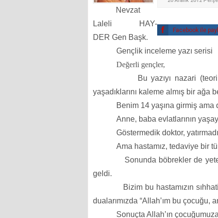
20 Aralık 2012 Per
Nevzat
Laleli HAY-
Facebook ile pay
DER Gen Başk.
Gençlik inceleme yazı serisi
Değerli gençler,
Bu yazıyı nazari (teor
yaşadıklarını kaleme almış bir ağa b
Benim 14 yaşına girmiş ama d
Anne, baba evlatlarının yaşaya
Göstermedik doktor, yatırma
Ama hastamız, tedaviye bir tü
Sonunda böbrekler de yeter
geldi.
Bizim bu hastamızın sıhha
dualarımızda “Allah’ım bu çocuğu, a
Sonuçta Allah’ın çocuğumuza v