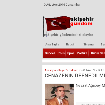
10 Ağustos 2016 Çarşamba
Ana Sayfa
İletişim
Sinema
Ser
Güncel
Polis
Spor
Politika
Kültür San
Anasayfa
»
Köşe Yazarlarımız
»
CENAZENİN DEFN
CENAZENİN DEFNEDİLM
Nevzat Ağabey Mill