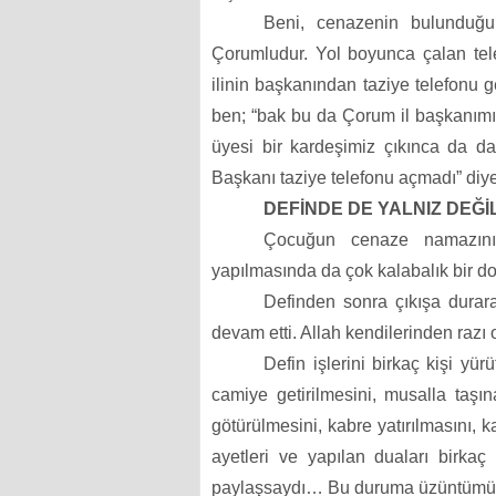
Beni, cenazenin bulunduğ
Çorumludur. Yol boyunca çalan telef
ilinin başkanından taziye telefonu g
ben; “bak bu da Çorum il başkanımı
üyesi bir kardeşimiz çıkınca da 
Başkanı taziye telefonu açmadı” di
DEFİNDE DE YALNIZ DEĞİ
Çocuğun cenaze namazının 
yapılmasında da çok kalabalık bir do
Definden sonra çıkışa durara
devam etti. Allah kendilerinden raz
Defin işlerini birkaç kişi y
camiye getirilmesini, musalla taşı
götürülmesini, kabre yatırılmasını, 
ayetleri ve yapılan duaları birkaç
paylaşsaydı… Bu duruma üzüntümüz,