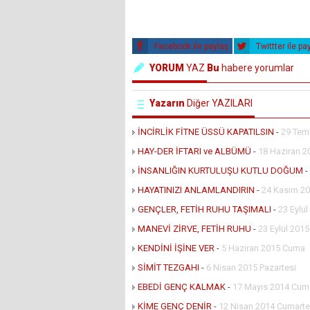
Facebook ile paylaş
Twittter ile pa
YORUM
YAZ
Bu
habere yorumlar
Yazarın
Diğer YAZILARI
İNCİRLİK FİTNE ÜSSÜ KAPATILSIN
-
29 Tem
HAY-DER İFTARI ve ALBÜMÜ
-
18 Haziran 2
İNSANLIĞIN KURTULUŞU KUTLU DOĞUM
-
HAYATINIZI ANLAMLANDIRIN
-
24 Kasım 20
GENÇLER, FETİH RUHU TAŞIMALI
-
23 Eylü
MANEVİ ZİRVE, FETİH RUHU
-
23 Eylül 201
KENDİNİ İŞİNE VER
-
5 Haziran 2015 Cuma
SİMİT TEZGAHI
-
6 Nisan 2015 Pazartesi
EBEDİ GENÇ KALMAK
-
17 Mayıs 2014 Cuma
KİME GENÇ DENİR
-
12 Nisan 2014 Cumarte