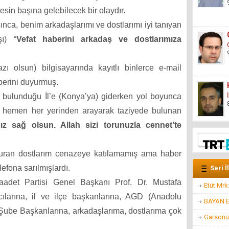
esin başına gelebilecek bir olaydır.
ınca, benim arkadaşlarımı ve dostlarımı iyi tanıyan
ı) “
Vefat haberini arkadaş ve dostlarımıza
ı olsun) bilgisayarında kayıtlı binlerce e-mail
berini duyurmuş.
 bulunduğu İl’e (Konya’ya) giderken yol boyunca
n hemen her yerinden arayarak taziyede bulunan
ız sağ olsun. Allah sizi torunuzla cennet’te
oturan dostlarım cenazeye katılamamış ama haber
efona sarılmışlardı.
Seri İ
adet Partisi Genel Başkanı Prof. Dr. Mustafa
Etüt Mr
larına, il ve ilçe başkanlarına, AGD (Anadolu
BAYAN 
ube Başkanlarına, arkadaşlarıma, dostlarıma çok
Garsonu