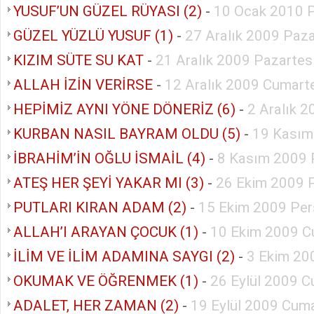
YUSUF’UN GÜZEL RÜYASI (2)
-
10 Ocak 2010 
GÜZEL YÜZLÜ YUSUF (1)
-
27 Aralık 2009 Paz
KIZIM SÜTE SU KAT
-
21 Aralık 2009 Pazartes
ALLAH İZİN VERİRSE
-
12 Aralık 2009 Cumart
HEPİMİZ AYNI YÖNE DÖNERİZ (6)
-
2 Aralık 
KURBAN NASIL BAYRAM OLDU (5)
-
19 Kasım
İBRAHİM’İN OĞLU İSMAİL (4)
-
8 Kasım 2009 
ATEŞ HER ŞEYİ YAKAR MI (3)
-
26 Ekim 2009 P
PUTLARI KIRAN ADAM (2)
-
15 Ekim 2009 Pe
ALLAH’I ARAYAN ÇOCUK (1)
-
10 Ekim 2009 C
İLİM VE İLİM ADAMINA SAYGI (2)
-
3 Ekim 20
OKUMAK VE ÖĞRENMEK (1)
-
26 Eylül 2009 C
ADALET, HER ZAMAN (2)
-
19 Eylül 2009 Cuma