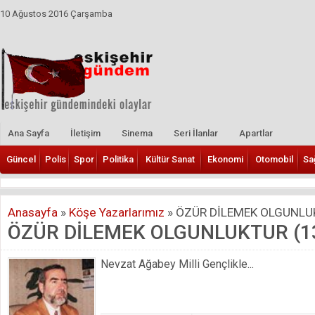
10 Ağustos 2016 Çarşamba
Ana Sayfa
İletişim
Sinema
Seri İlanlar
Apartlar
Güncel
Polis
Spor
Politika
Kültür Sanat
Ekonomi
Otomobil
Sa
Anasayfa
»
Köşe Yazarlarımız
»
ÖZÜR DİLEMEK OLGUNLUK
ÖZÜR DİLEMEK OLGUNLUKTUR (1
Nevzat Ağabey Milli Gençlikle...