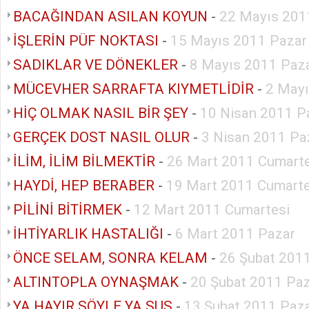
BACAĞINDAN ASILAN KOYUN
-
22 Mayıs 201
İŞLERİN PÜF NOKTASI
-
15 Mayıs 2011 Pazar
SADIKLAR VE DÖNEKLER
-
8 Mayıs 2011 Paz
MÜCEVHER SARRAFTA KIYMETLİDİR
-
2 Mayı
HİÇ OLMAK NASIL BİR ŞEY
-
10 Nisan 2011 P
GERÇEK DOST NASIL OLUR
-
3 Nisan 2011 Pa
İLİM, İLİM BİLMEKTİR
-
26 Mart 2011 Cumarte
HAYDİ, HEP BERABER
-
19 Mart 2011 Cumarte
PİLİNİ BİTİRMEK
-
12 Mart 2011 Cumartesi
İHTİYARLIK HASTALIĞI
-
6 Mart 2011 Pazar
ÖNCE SELAM, SONRA KELAM
-
26 Şubat 201
ALTINTOPLA OYNAŞMAK
-
20 Şubat 2011 Pa
YA HAYIR SÖYLE YA SUS
-
13 Şubat 2011 Paz