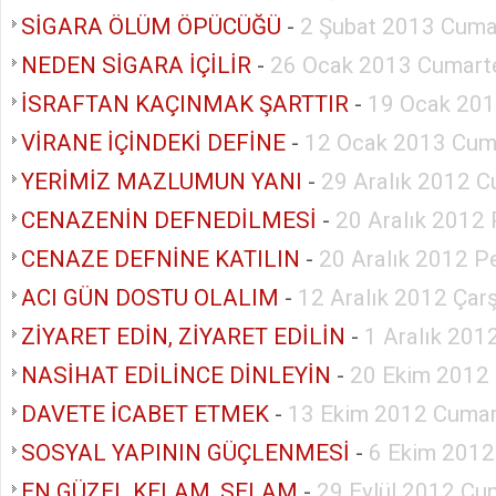
SİGARA ÖLÜM ÖPÜCÜĞÜ
-
2 Şubat 2013 Cuma
NEDEN SİGARA İÇİLİR
-
26 Ocak 2013 Cumart
İSRAFTAN KAÇINMAK ŞARTTIR
-
19 Ocak 201
VİRANE İÇİNDEKİ DEFİNE
-
12 Ocak 2013 Cum
YERİMİZ MAZLUMUN YANI
-
29 Aralık 2012 C
CENAZENİN DEFNEDİLMESİ
-
20 Aralık 2012
CENAZE DEFNİNE KATILIN
-
20 Aralık 2012 
ACI GÜN DOSTU OLALIM
-
12 Aralık 2012 Ça
ZİYARET EDİN, ZİYARET EDİLİN
-
1 Aralık 201
NASİHAT EDİLİNCE DİNLEYİN
-
20 Ekim 2012
DAVETE İCABET ETMEK
-
13 Ekim 2012 Cumar
SOSYAL YAPININ GÜÇLENMESİ
-
6 Ekim 2012
EN GÜZEL KELAM, SELAM
-
29 Eylül 2012 Cu