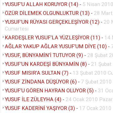
YUSUF’U ALLAH KORUYOR (14)
-
5 Nisan 2010
ÖZÜR DİLEMEK OLGUNLUKTUR (13)
-
28 Mart
YUSUF’UN RÜYASI GERÇEKLEŞİYOR (12)
-
20 
Cumartesi
KARDEŞLER YUSUF’LA YÜZLEŞİYOR (11)
-
14 
AĞLAR YAKUP AĞLAR YUSUF’UM DİYE (10)
-
YUSUF, BÜNYAMİN’İ TUTUYOR (9)
-
28 Şubat 2
YUSUF’UN KARDEŞİ BÜNYAMİN (8)
-
21 Şubat
YUSUF MISIR’A SULTAN (7)
-
13 Şubat 2010 C
YUSUF ZİNDANA DÜŞÜYOR (6)
-
7 Şubat 2010
YUSUF’U GÖREN HAYRAN OLUYOR (5)
-
31 Oc
YUSUF İLE ZÜLEYHA (4)
-
24 Ocak 2010 Pazar
YUSUF KADERİNİ YAŞIYOR (3)
-
17 Ocak 2010