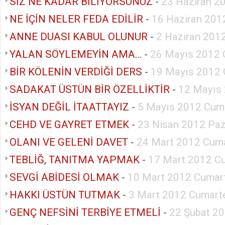
SİZ NE KADAR BİLİYORSUNUZ
-
23 Haziran 2
NE İÇİN NELER FEDA EDİLİR
-
16 Haziran 201
ANNE DUASI KABUL OLUNUR
-
2 Haziran 201
YALAN SÖYLEMEYİN AMA…
-
26 Mayıs 2012 
BİR KÖLENİN VERDİĞİ DERS
-
19 Mayıs 2012 
SADAKAT ÜSTÜN BİR ÖZELLİKTİR
-
12 Mayıs
İSYAN DEĞİL İTAATTAYIZ
-
5 Mayıs 2012 Cum
CEHD VE GAYRET ETMEK
-
23 Nisan 2012 Paz
OLANI VE GELENİ DAVET
-
24 Mart 2012 Cuma
TEBLİĞ, TANITMA YAPMAK
-
17 Mart 2012 C
SEVGİ ABİDESİ OLMAK
-
10 Mart 2012 Cumar
HAKKI ÜSTÜN TUTMAK
-
3 Mart 2012 Cumart
GENÇ NEFSİNİ TERBİYE ETMELİ
-
22 Şubat 2