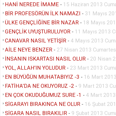
HANİ NEREDE İMAME
-
15 Haziran 2013 Cuma
BİR PROFESÖRÜN İLK NAMAZI
-
31 Mayıs 20
ÜLKE GENÇLİĞİNE BİR NAZAR
-
18 Mayıs 201
GENÇLİK UYUŞTURULUYOR
-
11 Mayıs 2013 C
CANAVAR NASIL YETİŞİR
-
4 Mayıs 2013 Cuma
AİLE NEYE BENZER
-
27 Nisan 2013 Cumartes
İNSANIN ISKARTASI NASIL OLUR
-
20 Nisan 
YOL, ALLAH’IN YOLUDUR
-
23 Mart 2013 Cuma
EN BÜYÜĞÜN MUHATABIYIZ -3
-
16 Mart 2013
FATİHA’DA NE OKUYORUZ -2
-
9 Mart 2013 Cu
EN ÇOK OKUDUĞUMUZ SURE -1
-
4 Mart 2013
SİGARAYI BIRAKINCA NE OLUR
-
16 Şubat 20
SİGARA NASIL BIRAKILIR
-
9 Şubat 2013 Cuma