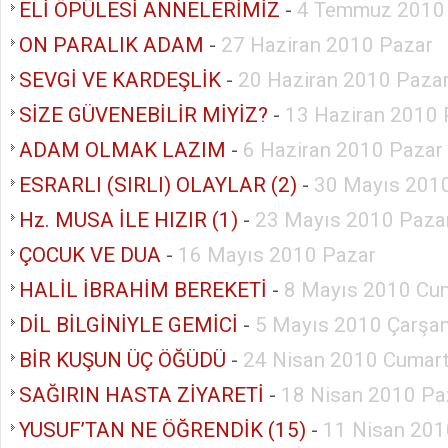
ELİ ÖPÜLESİ ANNELERİMİZ
-
4 Temmuz 2010
ON PARALIK ADAM
-
27 Haziran 2010 Pazar
SEVGİ VE KARDEŞLİK
-
20 Haziran 2010 Paza
SİZE GÜVENEBİLİR MİYİZ?
-
13 Haziran 2010 
ADAM OLMAK LAZIM
-
6 Haziran 2010 Pazar
ESRARLI (SIRLI) OLAYLAR (2)
-
30 Mayıs 201
Hz. MUSA İLE HIZIR (1)
-
23 Mayıs 2010 Paza
ÇOCUK VE DUA
-
16 Mayıs 2010 Pazar
HALİL İBRAHİM BEREKETİ
-
8 Mayıs 2010 Cu
DİL BİLGİNİYLE GEMİCİ
-
5 Mayıs 2010 Çarşa
BİR KUŞUN ÜÇ ÖĞÜDÜ
-
24 Nisan 2010 Cumart
SAĞIRIN HASTA ZİYARETİ
-
18 Nisan 2010 Pa
YUSUF’TAN NE ÖĞRENDİK (15)
-
11 Nisan 201