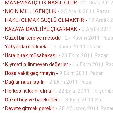
MANEVİYATÇILIK NASIL OLUR
-
21 Ocak 2012
NİÇİN MİLLİ GENÇLİK
-
25 Aralık 2011 Pazar
HAKLI OLMAK GÜÇLÜ OLMAKTIR
-
12 Aralık 
KAZAYA DAVETİYE ÇIKARMAK
-
5 Aralık 2011
Güzel bir terbiye metodu
-
27 Kasım 2011 Paza
Yol yordam bilmek
-
13 Kasım 2011 Pazar
Usta çırak müsabakası
-
23 Ekim 2011 Pazar
Kıymeti bilinmeyen değerler
-
16 Ekim 2011 Pa
Boşa vakit geçirmeyin
-
9 Ekim 2011 Pazar
Dağlar nasıl aşılır
-
2 Ekim 2011 Pazar
Herkes hakkını almalı
-
22 Eylül 2011 Perşemb
Güzel huy ve hareketler
-
13 Eylül 2011 Salı
Davete gitmek gerekir
-
28 Ağustos 2011 Paza