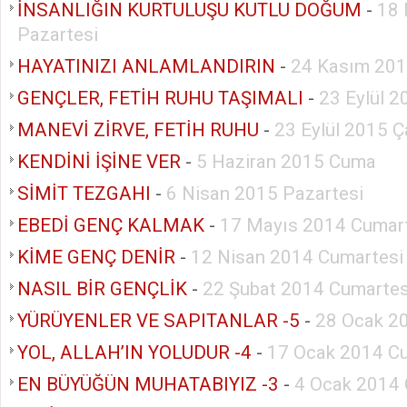
İNSANLIĞIN KURTULUŞU KUTLU DOĞUM
-
18 
Pazartesi
HAYATINIZI ANLAMLANDIRIN
-
24 Kasım 201
GENÇLER, FETİH RUHU TAŞIMALI
-
23 Eylül 
MANEVİ ZİRVE, FETİH RUHU
-
23 Eylül 2015 
KENDİNİ İŞİNE VER
-
5 Haziran 2015 Cuma
SİMİT TEZGAHI
-
6 Nisan 2015 Pazartesi
EBEDİ GENÇ KALMAK
-
17 Mayıs 2014 Cumar
KİME GENÇ DENİR
-
12 Nisan 2014 Cumartesi
NASIL BİR GENÇLİK
-
22 Şubat 2014 Cumartes
YÜRÜYENLER VE SAPITANLAR -5
-
28 Ocak 20
YOL, ALLAH’IN YOLUDUR -4
-
17 Ocak 2014 C
EN BÜYÜĞÜN MUHATABIYIZ -3
-
4 Ocak 2014 