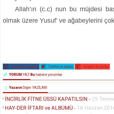
Allah’ın (c.c) nun bu müjdesi ba
olmak üzere Yusuf’ ve ağabeylerini çok
Facebook ile paylaş
Twittter ile paylaş
Google+ ile paylaş
YORUM
YAZ
Bu
habere yorumlar
Yazarın
Diğer YAZILARI
İNCİRLİK FİTNE ÜSSÜ KAPATILSIN
-
29 Temm
HAY-DER İFTARI ve ALBÜMÜ
-
18 Haziran 201