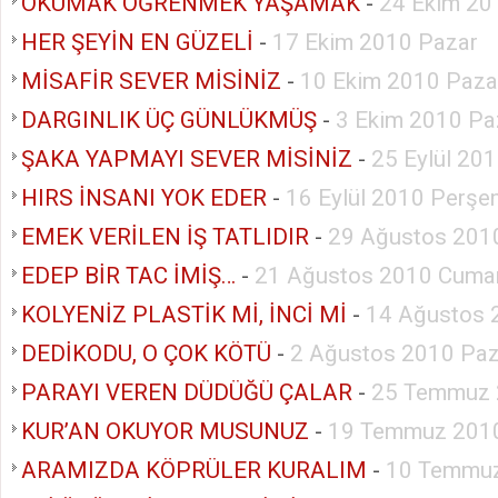
OKUMAK ÖĞRENMEK YAŞAMAK
-
24 Ekim 20
HER ŞEYİN EN GÜZELİ
-
17 Ekim 2010 Pazar
MİSAFİR SEVER MİSİNİZ
-
10 Ekim 2010 Paza
DARGINLIK ÜÇ GÜNLÜKMÜŞ
-
3 Ekim 2010 Pa
ŞAKA YAPMAYI SEVER MİSİNİZ
-
25 Eylül 20
HIRS İNSANI YOK EDER
-
16 Eylül 2010 Perş
EMEK VERİLEN İŞ TATLIDIR
-
29 Ağustos 201
EDEP BİR TAC İMİŞ…
-
21 Ağustos 2010 Cumar
KOLYENİZ PLASTİK Mİ, İNCİ Mİ
-
14 Ağustos 
DEDİKODU, O ÇOK KÖTÜ
-
2 Ağustos 2010 Paz
PARAYI VEREN DÜDÜĞÜ ÇALAR
-
25 Temmuz 
KUR’AN OKUYOR MUSUNUZ
-
19 Temmuz 2010
ARAMIZDA KÖPRÜLER KURALIM
-
10 Temmuz