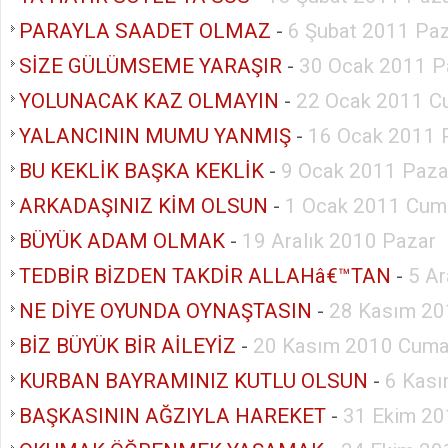
PARAYLA SAADET OLMAZ
-
6 Şubat 2011 Pa
SİZE GÜLÜMSEME YARAŞIR
-
30 Ocak 2011 P
YOLUNACAK KAZ OLMAYIN
-
22 Ocak 2011 C
YALANCININ MUMU YANMIŞ
-
16 Ocak 2011 
BU KEKLİK BAŞKA KEKLİK
-
9 Ocak 2011 Paza
ARKADAŞINIZ KİM OLSUN
-
1 Ocak 2011 Cum
BÜYÜK ADAM OLMAK
-
19 Aralık 2010 Pazar
TEDBİR BİZDEN TAKDİR ALLAHâ€™TAN
-
5 Ar
NE DİYE OYUNDA OYNAŞTASIN
-
28 Kasım 20
BİZ BÜYÜK BİR AİLEYİZ
-
20 Kasım 2010 Cuma
KURBAN BAYRAMINIZ KUTLU OLSUN
-
6 Kası
BAŞKASININ AĞZIYLA HAREKET
-
31 Ekim 20