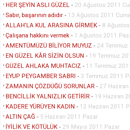
HER ŞEYİN ASLI GÜZEL
-
20 Ağustos 2011 Cu
Sabır, başarının adıdır
-
13 Ağustos 2011 Cuma
ALLAH’LA KUL ARASINA GİRMEK
-
8 Ağustos
Çalışana hakkını vermek
-
1 Ağustos 2011 Paza
AMENTÜMÜZÜ BİLİYOR MUYUZ
-
24 Temmuz 
EN GÜZEL KÂR SİZİN OLSUN
-
19 Temmuz 201
GÜZEL AHLAKA MUHTACIZ
-
11 Temmuz 2011
EYUP PEYGAMBER SABRI
-
3 Temmuz 2011 P
ZAMANIN ÇÖZDÜĞÜ SORUNLAR
-
27 Haziran
BENCİLLİK YALNIZLIK GETİRİR
-
19 Haziran 2
KADERE YÜRÜYEN KADIN
-
12 Haziran 2011 P
ALTIN ÇAĞ
-
5 Haziran 2011 Pazar
İYİLİK VE KÖTÜLÜK
-
29 Mayıs 2011 Pazar