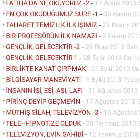
FATİHA’DA NE OKUYORUZ -2
-
17 Aralık 2013 
EN ÇOK OKUDUĞUMUZ SURE -1
-
30 Kasım 20
TAHARET TEMİZLİK İLK İŞİMİZ
-
23 Kasım 20
BİR PROFESÖRÜN İLK NAMAZI
-
9 Kasım 201
GENÇLİK, GELECEKTİR -2
-
29 Ekim 2013 Salı
GENÇLİK, GELECEKTİR 1
-
28 Eylül 2013 Cuma
BİRLİKTE KANAT ÇIRPMAK
-
21 Eylül 2013 Cu
BİLGİSAYAR MANEVİYATI
-
9 Eylül 2013 Pazar
İNSANIN İŞİ, EŞİ, AŞI, LAFI
-
31 Ağustos 2013 
PİRİNÇ DEYİP GEÇMEYİN
-
17 Ağustos 2013 
MÜTHİŞ SİLAH, TELEVİZYON -3
-
10 Ağustos 
TELE–HİPNOTİZE OLDUK
-
30 Temmuz 2013 S
TELEVİZYON, EVİN SAHİBİ
-
12 Temmuz 2013