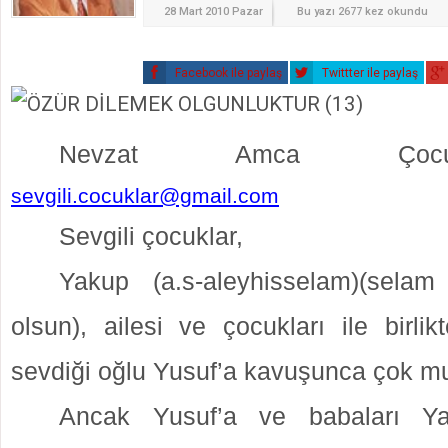
28 Mart 2010 Pazar
Bu yazı 2677 kez okundu
Facebook ile paylaş
Twittter ile paylaş
Nevzat Amca
Ço
sevgili.cocuklar@gmail.com
Sevgili çocuklar,
Yakup (a.s-aleyhisselam)(sela
olsun), ailesi ve çocukları ile birlik
sevdiği oğlu Yusuf’a kavuşunca çok mu
Ancak Yusuf’a ve babaları Ya