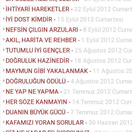
İHTİYARİ HAREKETLER
-
22 Eylül 2012 Cumart
İYİ DOST KİMDİR
-
15 Eylül 2012 Cumartesi
NEFSİN ÇILGIN ARZULARI
-
8 Eylül 2012 Cuma
AKIL, HARİTA VE REHBER
-
1 Eylül 2012 Cuma
TUTUMLU İYİ GENÇLER
-
25 Ağustos 2012 Cu
D0ĞRULUK HAZİNEDİR
-
18 Ağustos 2012 Cu
MAYMUN GİBİ YAKALANMAK
-
11 Ağustos 2
DOĞRULUĞUN ÖDÜLÜ
-
4 Ağustos 2012 Cumar
NE YAP NE YAPMA
-
21 Temmuz 2012 Cumart
HER SÖZE KANMAYIN
-
14 Temmuz 2012 Cum
DUANIN BÜYÜK GÜCÜ
-
7 Temmuz 2012 Cumar
KAFAMIZI YORAN SORULAR
-
30 Haziran 201