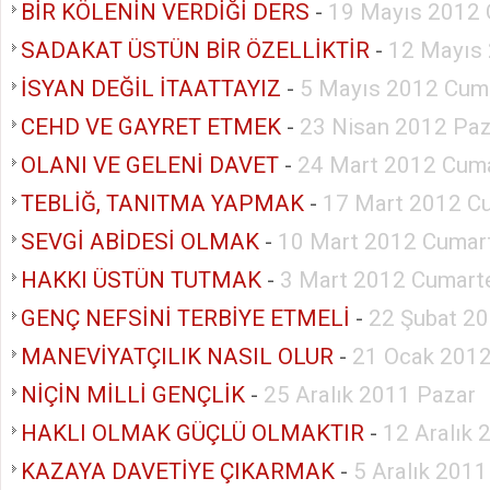
BİR KÖLENİN VERDİĞİ DERS
-
19 Mayıs 2012 
SADAKAT ÜSTÜN BİR ÖZELLİKTİR
-
12 Mayıs
İSYAN DEĞİL İTAATTAYIZ
-
5 Mayıs 2012 Cum
CEHD VE GAYRET ETMEK
-
23 Nisan 2012 Paz
OLANI VE GELENİ DAVET
-
24 Mart 2012 Cuma
TEBLİĞ, TANITMA YAPMAK
-
17 Mart 2012 C
SEVGİ ABİDESİ OLMAK
-
10 Mart 2012 Cumar
HAKKI ÜSTÜN TUTMAK
-
3 Mart 2012 Cumart
GENÇ NEFSİNİ TERBİYE ETMELİ
-
22 Şubat 2
MANEVİYATÇILIK NASIL OLUR
-
21 Ocak 2012
NİÇİN MİLLİ GENÇLİK
-
25 Aralık 2011 Pazar
HAKLI OLMAK GÜÇLÜ OLMAKTIR
-
12 Aralık 
KAZAYA DAVETİYE ÇIKARMAK
-
5 Aralık 2011