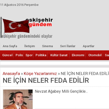
11 Ağustos 2016 Perşembe
Ana Sayfa
İletişim
Sinema
Seri İlanlar
Apartlar
Güncel
Polis
Spor
Politika
Kültür Sanat
Ekonomi
Otomobil
Sa
Anasayfa
»
Köşe Yazarlarımız
»
NE İÇİN NELER FEDA EDİL
NE İÇİN NELER FEDA EDİLİR
Nevzat Ağabey Milli Gençlikle...