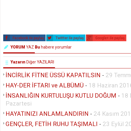
Facebook ile paylaş
Twittter ile paylaş
Google+ ile paylaş
YORUM
YAZ
Bu
habere yorumlar
Yazarın
Diğer YAZILARI
İNCİRLİK FİTNE ÜSSÜ KAPATILSIN
-
29 Temm
HAY-DER İFTARI ve ALBÜMÜ
-
18 Haziran 201
İNSANLIĞIN KURTULUŞU KUTLU DOĞUM
-
18 
Pazartesi
HAYATINIZI ANLAMLANDIRIN
-
24 Kasım 201
GENÇLER, FETİH RUHU TAŞIMALI
-
23 Eylül 