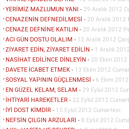
YERİMİZ MAZLUMUN YANI
-
29 Aralık 2012 C
CENAZENİN DEFNEDİLMESİ
-
20 Aralık 2012
CENAZE DEFNİNE KATILIN
-
20 Aralık 2012 
ACI GÜN DOSTU OLALIM
-
12 Aralık 2012 Ça
ZİYARET EDİN, ZİYARET EDİLİN
-
1 Aralık 201
NASİHAT EDİLİNCE DİNLEYİN
-
20 Ekim 2012
DAVETE İCABET ETMEK
-
13 Ekim 2012 Cumar
SOSYAL YAPININ GÜÇLENMESİ
-
6 Ekim 2012
EN GÜZEL KELAM, SELAM
-
29 Eylül 2012 Cu
İHTİYARİ HAREKETLER
-
22 Eylül 2012 Cumart
İYİ DOST KİMDİR
-
15 Eylül 2012 Cumartesi
NEFSİN ÇILGIN ARZULARI
-
8 Eylül 2012 Cuma