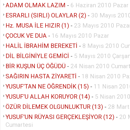
ADAM OLMAK LAZIM
-
6 Haziran 2010 Pazar
ESRARLI (SIRLI) OLAYLAR (2)
-
30 Mayıs 201
Hz. MUSA İLE HIZIR (1)
-
23 Mayıs 2010 Paza
ÇOCUK VE DUA
-
16 Mayıs 2010 Pazar
HALİL İBRAHİM BEREKETİ
-
8 Mayıs 2010 Cu
DİL BİLGİNİYLE GEMİCİ
-
5 Mayıs 2010 Çarşa
BİR KUŞUN ÜÇ ÖĞÜDÜ
-
24 Nisan 2010 Cumart
SAĞIRIN HASTA ZİYARETİ
-
18 Nisan 2010 Pa
YUSUF’TAN NE ÖĞRENDİK (15)
-
11 Nisan 201
YUSUF’U ALLAH KORUYOR (14)
-
5 Nisan 2010
ÖZÜR DİLEMEK OLGUNLUKTUR (13)
-
28 Mart
YUSUF’UN RÜYASI GERÇEKLEŞİYOR (12)
-
20 
Cumartesi