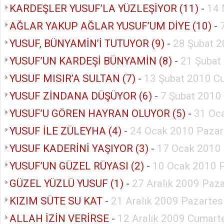
KARDEŞLER YUSUF’LA YÜZLEŞİYOR (11)
-
14 
AĞLAR YAKUP AĞLAR YUSUF’UM DİYE (10)
-
YUSUF, BÜNYAMİN’İ TUTUYOR (9)
-
28 Şubat 2
YUSUF’UN KARDEŞİ BÜNYAMİN (8)
-
21 Şubat
YUSUF MISIR’A SULTAN (7)
-
13 Şubat 2010 C
YUSUF ZİNDANA DÜŞÜYOR (6)
-
7 Şubat 2010
YUSUF’U GÖREN HAYRAN OLUYOR (5)
-
31 Oc
YUSUF İLE ZÜLEYHA (4)
-
24 Ocak 2010 Pazar
YUSUF KADERİNİ YAŞIYOR (3)
-
17 Ocak 2010
YUSUF’UN GÜZEL RÜYASI (2)
-
10 Ocak 2010 
GÜZEL YÜZLÜ YUSUF (1)
-
27 Aralık 2009 Paz
KIZIM SÜTE SU KAT
-
21 Aralık 2009 Pazartes
ALLAH İZİN VERİRSE
-
12 Aralık 2009 Cumart