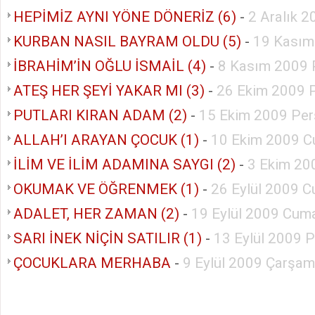
HEPİMİZ AYNI YÖNE DÖNERİZ (6)
-
2 Aralık 
KURBAN NASIL BAYRAM OLDU (5)
-
19 Kasım
İBRAHİM’İN OĞLU İSMAİL (4)
-
8 Kasım 2009 
ATEŞ HER ŞEYİ YAKAR MI (3)
-
26 Ekim 2009 P
PUTLARI KIRAN ADAM (2)
-
15 Ekim 2009 Pe
ALLAH’I ARAYAN ÇOCUK (1)
-
10 Ekim 2009 C
İLİM VE İLİM ADAMINA SAYGI (2)
-
3 Ekim 20
OKUMAK VE ÖĞRENMEK (1)
-
26 Eylül 2009 C
ADALET, HER ZAMAN (2)
-
19 Eylül 2009 Cuma
SARI İNEK NİÇİN SATILIR (1)
-
13 Eylül 2009 
ÇOCUKLARA MERHABA
-
9 Eylül 2009 Çarşa