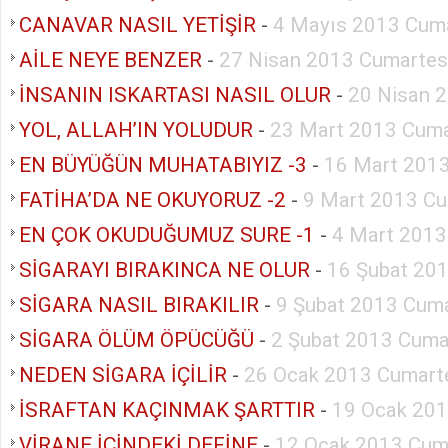
CANAVAR NASIL YETİŞİR
-
4 Mayıs 2013 Cuma
AİLE NEYE BENZER
-
27 Nisan 2013 Cumartes
İNSANIN ISKARTASI NASIL OLUR
-
20 Nisan 
YOL, ALLAH’IN YOLUDUR
-
23 Mart 2013 Cuma
EN BÜYÜĞÜN MUHATABIYIZ -3
-
16 Mart 2013
FATİHA’DA NE OKUYORUZ -2
-
9 Mart 2013 Cu
EN ÇOK OKUDUĞUMUZ SURE -1
-
4 Mart 2013
SİGARAYI BIRAKINCA NE OLUR
-
16 Şubat 20
SİGARA NASIL BIRAKILIR
-
9 Şubat 2013 Cuma
SİGARA ÖLÜM ÖPÜCÜĞÜ
-
2 Şubat 2013 Cuma
NEDEN SİGARA İÇİLİR
-
26 Ocak 2013 Cumart
İSRAFTAN KAÇINMAK ŞARTTIR
-
19 Ocak 201
VİRANE İÇİNDEKİ DEFİNE
-
12 Ocak 2013 Cum