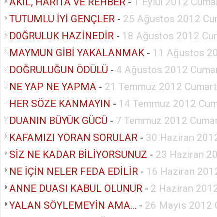
AKIL, HARİTA VE REHBER
-
1 Eylül 2012 Cuma
TUTUMLU İYİ GENÇLER
-
25 Ağustos 2012 Cu
D0ĞRULUK HAZİNEDİR
-
18 Ağustos 2012 Cu
MAYMUN GİBİ YAKALANMAK
-
11 Ağustos 2
DOĞRULUĞUN ÖDÜLÜ
-
4 Ağustos 2012 Cumar
NE YAP NE YAPMA
-
21 Temmuz 2012 Cumart
HER SÖZE KANMAYIN
-
14 Temmuz 2012 Cum
DUANIN BÜYÜK GÜCÜ
-
7 Temmuz 2012 Cumar
KAFAMIZI YORAN SORULAR
-
30 Haziran 201
SİZ NE KADAR BİLİYORSUNUZ
-
23 Haziran 2
NE İÇİN NELER FEDA EDİLİR
-
16 Haziran 201
ANNE DUASI KABUL OLUNUR
-
2 Haziran 201
YALAN SÖYLEMEYİN AMA…
-
26 Mayıs 2012 