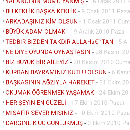
YALANCININ MUMU YANMIŞ
-
16 Ocak 2011 
BU KEKLİK BAŞKA KEKLİK
-
9 Ocak 2011 Paza
ARKADAŞINIZ KİM OLSUN
-
1 Ocak 2011 Cum
BÜYÜK ADAM OLMAK
-
19 Aralık 2010 Pazar
TEDBİR BİZDEN TAKDİR ALLAHâ€™TAN
-
5 Ar
NE DİYE OYUNDA OYNAŞTASIN
-
28 Kasım 20
BİZ BÜYÜK BİR AİLEYİZ
-
20 Kasım 2010 Cuma
KURBAN BAYRAMINIZ KUTLU OLSUN
-
6 Kası
BAŞKASININ AĞZIYLA HAREKET
-
31 Ekim 20
OKUMAK ÖĞRENMEK YAŞAMAK
-
24 Ekim 20
HER ŞEYİN EN GÜZELİ
-
17 Ekim 2010 Pazar
MİSAFİR SEVER MİSİNİZ
-
10 Ekim 2010 Paza
DARGINLIK ÜÇ GÜNLÜKMÜŞ
-
3 Ekim 2010 Pa