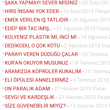
ŞAKA YAPMAYI SEVER MİSİNİZ
-
25 Eylül 20
HIRS İNSANI YOK EDER
-
16 Eylül 2010 Perş
EMEK VERİLEN İŞ TATLIDIR
-
29 Ağustos 201
EDEP BİR TAC İMİŞ…
-
21 Ağustos 2010 Cumar
KOLYENİZ PLASTİK Mİ, İNCİ Mİ
-
14 Ağustos 
DEDİKODU, O ÇOK KÖTÜ
-
2 Ağustos 2010 Paz
PARAYI VEREN DÜDÜĞÜ ÇALAR
-
25 Temmuz 
KUR’AN OKUYOR MUSUNUZ
-
19 Temmuz 2010
ARAMIZDA KÖPRÜLER KURALIM
-
10 Temmuz
ELİ ÖPÜLESİ ANNELERİMİZ
-
4 Temmuz 2010
ON PARALIK ADAM
-
27 Haziran 2010 Pazar
SEVGİ VE KARDEŞLİK
-
20 Haziran 2010 Paza
SİZE GÜVENEBİLİR MİYİZ?
-
13 Haziran 2010 