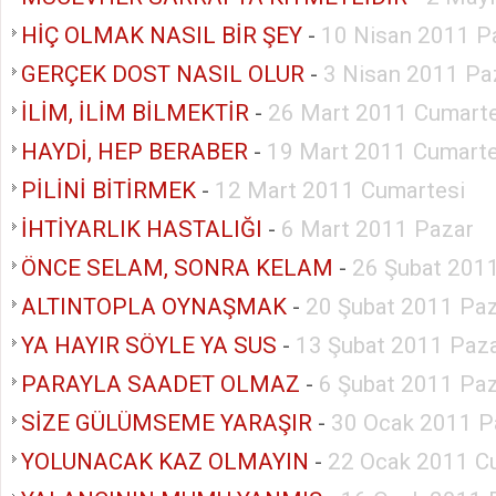
HİÇ OLMAK NASIL BİR ŞEY
-
10 Nisan 2011 P
GERÇEK DOST NASIL OLUR
-
3 Nisan 2011 Pa
İLİM, İLİM BİLMEKTİR
-
26 Mart 2011 Cumarte
HAYDİ, HEP BERABER
-
19 Mart 2011 Cumarte
PİLİNİ BİTİRMEK
-
12 Mart 2011 Cumartesi
İHTİYARLIK HASTALIĞI
-
6 Mart 2011 Pazar
ÖNCE SELAM, SONRA KELAM
-
26 Şubat 201
ALTINTOPLA OYNAŞMAK
-
20 Şubat 2011 Pa
YA HAYIR SÖYLE YA SUS
-
13 Şubat 2011 Paz
PARAYLA SAADET OLMAZ
-
6 Şubat 2011 Pa
SİZE GÜLÜMSEME YARAŞIR
-
30 Ocak 2011 P
YOLUNACAK KAZ OLMAYIN
-
22 Ocak 2011 C