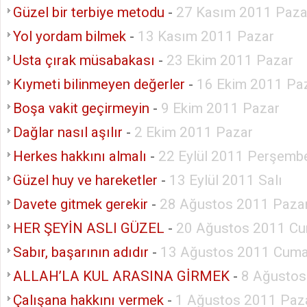
Güzel bir terbiye metodu
-
27 Kasım 2011 Paza
Yol yordam bilmek
-
13 Kasım 2011 Pazar
Usta çırak müsabakası
-
23 Ekim 2011 Pazar
Kıymeti bilinmeyen değerler
-
16 Ekim 2011 Pa
Boşa vakit geçirmeyin
-
9 Ekim 2011 Pazar
Dağlar nasıl aşılır
-
2 Ekim 2011 Pazar
Herkes hakkını almalı
-
22 Eylül 2011 Perşemb
Güzel huy ve hareketler
-
13 Eylül 2011 Salı
Davete gitmek gerekir
-
28 Ağustos 2011 Paza
HER ŞEYİN ASLI GÜZEL
-
20 Ağustos 2011 Cu
Sabır, başarının adıdır
-
13 Ağustos 2011 Cuma
ALLAH’LA KUL ARASINA GİRMEK
-
8 Ağustos
Çalışana hakkını vermek
-
1 Ağustos 2011 Paza