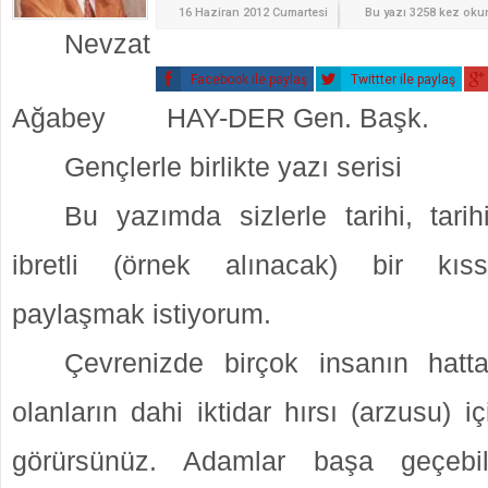
16 Haziran 2012 Cumartesi
Bu yazı 3258 kez ok
Nevzat
Facebook ile paylaş
Twittter ile paylaş
Ağabey HAY-DER Gen. Başk.
Gençlerle birlikte yazı serisi
Bu yazımda sizlerle tarihi, tari
ibretli (örnek alınacak) bir kıss
paylaşmak istiyorum.
Çevrenizde birçok insanın hat
olanların dahi iktidar hırsı (arzusu) i
görürsünüz. Adamlar başa geçebi