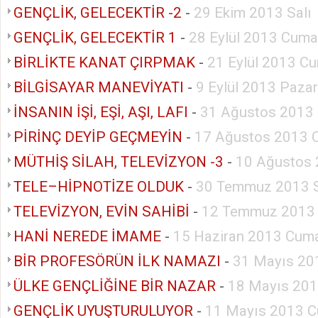
GENÇLİK, GELECEKTİR -2
-
29 Ekim 2013 Salı
GENÇLİK, GELECEKTİR 1
-
28 Eylül 2013 Cuma
BİRLİKTE KANAT ÇIRPMAK
-
21 Eylül 2013 Cu
BİLGİSAYAR MANEVİYATI
-
9 Eylül 2013 Pazar
İNSANIN İŞİ, EŞİ, AŞI, LAFI
-
31 Ağustos 2013 
PİRİNÇ DEYİP GEÇMEYİN
-
17 Ağustos 2013 
MÜTHİŞ SİLAH, TELEVİZYON -3
-
10 Ağustos 
TELE–HİPNOTİZE OLDUK
-
30 Temmuz 2013 S
TELEVİZYON, EVİN SAHİBİ
-
12 Temmuz 2013
HANİ NEREDE İMAME
-
15 Haziran 2013 Cuma
BİR PROFESÖRÜN İLK NAMAZI
-
31 Mayıs 20
ÜLKE GENÇLİĞİNE BİR NAZAR
-
18 Mayıs 201
GENÇLİK UYUŞTURULUYOR
-
11 Mayıs 2013 C