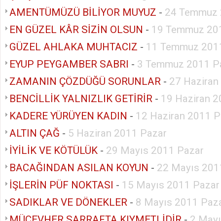
AMENTÜMÜZÜ BİLİYOR MUYUZ
-
24 Temmuz 
EN GÜZEL KÂR SİZİN OLSUN
-
19 Temmuz 201
GÜZEL AHLAKA MUHTACIZ
-
11 Temmuz 2011
EYUP PEYGAMBER SABRI
-
3 Temmuz 2011 P
ZAMANIN ÇÖZDÜĞÜ SORUNLAR
-
27 Haziran
BENCİLLİK YALNIZLIK GETİRİR
-
19 Haziran 2
KADERE YÜRÜYEN KADIN
-
12 Haziran 2011 P
ALTIN ÇAĞ
-
5 Haziran 2011 Pazar
İYİLİK VE KÖTÜLÜK
-
29 Mayıs 2011 Pazar
BACAĞINDAN ASILAN KOYUN
-
22 Mayıs 201
İŞLERİN PÜF NOKTASI
-
15 Mayıs 2011 Pazar
SADIKLAR VE DÖNEKLER
-
8 Mayıs 2011 Paz
MÜCEVHER SARRAFTA KIYMETLİDİR
-
2 Mayı