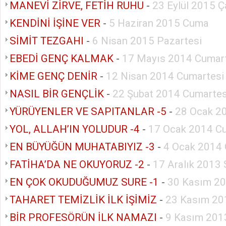
MANEVİ ZİRVE, FETİH RUHU
-
23 Eylül 2015 
KENDİNİ İŞİNE VER
-
5 Haziran 2015 Cuma
SİMİT TEZGAHI
-
6 Nisan 2015 Pazartesi
EBEDİ GENÇ KALMAK
-
17 Mayıs 2014 Cumar
KİME GENÇ DENİR
-
12 Nisan 2014 Cumartesi
NASIL BİR GENÇLİK
-
22 Şubat 2014 Cumartes
YÜRÜYENLER VE SAPITANLAR -5
-
28 Ocak 20
YOL, ALLAH’IN YOLUDUR -4
-
17 Ocak 2014 C
EN BÜYÜĞÜN MUHATABIYIZ -3
-
4 Ocak 2014 
FATİHA’DA NE OKUYORUZ -2
-
17 Aralık 2013 
EN ÇOK OKUDUĞUMUZ SURE -1
-
30 Kasım 20
TAHARET TEMİZLİK İLK İŞİMİZ
-
23 Kasım 20
BİR PROFESÖRÜN İLK NAMAZI
-
9 Kasım 201