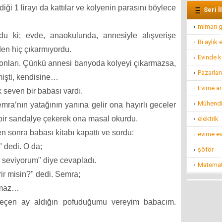
ği 1 lirayı da kattılar ve kolyenin parasını böylece
Seri İ
mimarı g
du ki; evde, anaokulunda, annesiyle alışverişe
Bi aylık
den hiç çıkarmıyordu.
Evinde k
onları. Çünkü annesi banyoda kolyeyi çıkarmazsa,
Pazarla
işti, kendisine…
Evime ar
 seven bir babası vardı.
Mühendis
a’nın yatağının yanına gelir ona hayırlı geceler
 bir sandalye çekerek ona masal okurdu.
elektrik
n sonra babası kitabı kapattı ve sordu:
evime ev
 dedi. O da;
şöför
i seviyorum" diye cevapladı.
Matemat
rir misin?" dedi. Semra;
Olmaz…
eçen ay aldığın pofuduğumu vereyim babacım.