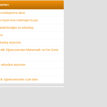
İlkyardımcılara kim yardım edecek!..
lanları
8 Nisan 2016 Cuma
örseleştirme dersi
 ev lazım kira ödemeyin boşa
Hüseyin GÜVEN
BİR ŞEY ANCAK DEĞERİNİ BİLENİN YANINDA
alabileceğim ev arkadaşı
KIYMETLİDİR...
22 Temmuz 2016 Cuma
ma
kadaş arıyorum.
Konuk Yazar
lik Öğrencisinden Matematik ve Fen Dersi
Belediyeyi hesap uzmanı yönetiyor ama balık
istifi tramvay zarar ediyor!
19 Haziran 2016 Pazar
 arkadasi arıyorum
Mehmet KIZILKAYA
FETÖ! (ABD ve CIA Adına Dizayn Edilmiş
Projenin BAŞI)
ik öğretmeninden özel ders
8 Ağustos 2016 Pazartesi
Mehti Saraç
EBRUCUUMA İLK EVLULUK TEKLUFUMDUR
22 Mart 2016 Salı