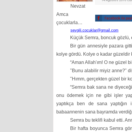
14 Ağustos 2010 Cu
Nevzat
Amca
Facebook ile pay
çocuklarla…
sevgili.cocuklar@gmail.com
Küçük Semra, boncuk gözlü, el
Bir gün annesiyle pazara gitti
kolye gördü. Kolye o kadar güzeldir
“Aman Allah'ım! O ne güzel bir
"Bunu alabilir miyiz anne?" d
"Hımm, gerçekten güzel bir ko
“Semra bak sana ne diyeceği
onu ödemek için ne gibi işler yapa
yaptıkça ben de sana yaptığın iş
babaannenin sana bayramda verdiği 
Semra bu teklifi kabul etti. An
Bir hafta boyunca Semra göre