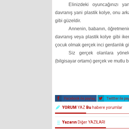
Elinizdeki oyuncağınızı ya
davranış yani plastik kolye, onu ark
gibi güzeldir.
Annenin, babanın, öğretmenin
davranış veya plastik kolye gibi iken
çocuk olmak gerçek inci gerdanlık gib
Siz gerçek olanlara yönel
(bilgisayar ortamı) gerçek ve mutlu b
Facebook ile paylaş
Twittter ile pa
YORUM
YAZ
Bu
habere yorumlar
Yazarın
Diğer YAZILARI