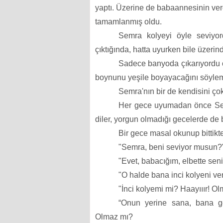
yaptı. Üzerine de babaannesinin verdi
tamamlanmış oldu.
Semra kolyeyi öyle seviyor
çıktığında, hatta uyurken bile üzerin
Sadece banyoda çıkarıyordu 
boynunu yeşile boyayacağını söylem
Semra'nın bir de kendisini çok
Her gece uyumadan önce Semr
diler, yorgun olmadığı gecelerde de
Bir gece masal okunup bittikte
"Semra, beni seviyor musun?"
"Evet, babacığım, elbette sen
"O halde bana inci kolyeni ve
"İnci kolyemi mi? Haayııır! 
“Onun yerine sana, bana g
Olmaz mı?