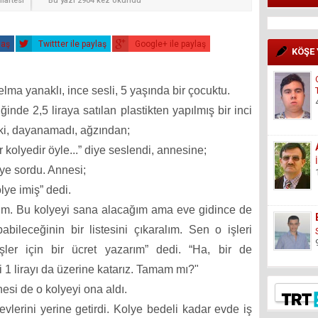
martesi
Bu yazı 2904 kez okundu
laş
Twittter ile paylaş
Google+ ile paylaş
KÖŞE
ma yanaklı, ince sesli, 5 yaşında bir çocuktu.
ğinde 2,5 liraya satılan plastikten yapılmış bir inci
 ki, dayanamadı, ağzından;
 kolyedir öyle...” diye seslendi, annesine;
iye sordu. Annesi;
lye imiş” dedi.
m. Bu kolyeyi sana alacağım ama eve gidince de
bileceğinin bir listesini çıkaralım. Sen o işleri
ler için bir ücret yazarım” dedi. “Ha, bir de
1 lirayı da üzerine katarız. Tamam mı?"
nesi de o kolyeyi ona aldı.
vlerini yerine getirdi. Kolye bedeli kadar evde iş