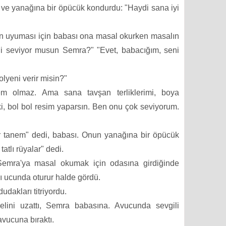
ve yanağına bir öpücük kondurdu: "Haydi sana iyi
ın uyuması için babası ona masal okurken masalın
ni seviyor musun Semra?" "Evet, babacığım, seni
lyeni verir misin?"
em olmaz. Ama sana tavşan terliklerimi, boya
ki, bol bol resim yaparsın. Ben onu çok seviyorum.
ir tanem" dedi, babası. Onun yanağına bir öpücük
atlı rüyalar" dedi.
emra'ya masal okumak için odasına girdiğinde
ı ucunda oturur halde gördü.
dakları titriyordu.
elini uzattı, Semra babasına. Avucunda sevgili
avucuna bıraktı.