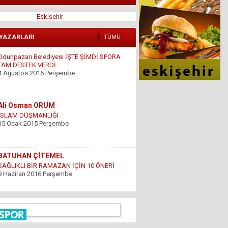
Eskişehir
Odunpazarı Belediyesi İŞTE ŞİMDİ SPORA
TAM DESTEK VERDİ.
 YAZARLARI
TÜMÜ
4 Ağustos 2016 Perşembe
Ali Osman ORUM
İSLAM DÜŞMANLIĞI
15 Ocak 2015 Perşembe
BATUHAN ÇİTEMEL
SAĞLIKLI BİR RAMAZAN İÇİN 10 ÖNERİ
9 Haziran 2016 Perşembe
GÜNDOĞDU YILDIRIM
ÇARESİZLİK
9 Haziran 2016 Perşembe
Hüseyin DÜŞ