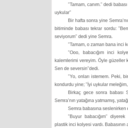
"Tamam, canım." dedi babası 
uykular"
Bir hafta sonra yine Semra’n
bitiminde babası tekrar sordu: "Be
seviyorum" dedi yine Semra.
"Tamam, o zaman bana inci ko
"Ooo, babacığım inci koly
kalemlerimi vereyim. Öyle güzeller 
Sen de seversin"dedi.
"Yo, onları istemem. Peki, b
kondurdu yine; "İyi uykular meleğim, t
Birkaç gece sonra babası S
Semra’nın yatağına yatmamış, yatağ
Semra babasına seslenirken du
"Buyur babacığım" diyerek 
plastik inci kolyesi vardı. Babasının 