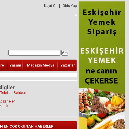
Kayıt Ol
Giriş Yap
vre
Yaşam
Magazin Medya
Yazarlar
ilgiler
 Telefon Rehberi
Eczaneler
kinlik
N EN ÇOK OKUNAN HABERLER