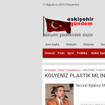
11 Ağustos 2016 Perşembe
Ana Sayfa
İletişim
Sinema
Ser
Güncel
Polis
Spor
Politika
Kültür San
Anasayfa
»
Köşe Yazarlarımız
»
KOLYENİZ PLASTİK
KOLYENİZ PLASTİK Mİ, İN
Nevzat Ağabey Mill