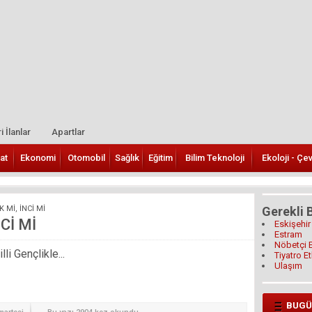
i İlanlar
Apartlar
at
Ekonomi
Otomobil
Sağlık
Eğitim
Bilim Teknoloji
Ekoloji - Çe
 Mİ, İNCİ Mİ
Gerekli B
Cİ Mİ
Eskişehir
Estram
Nöbetçi 
i Gençlikle...
Tiyatro Et
Ulaşım
BUGÜ