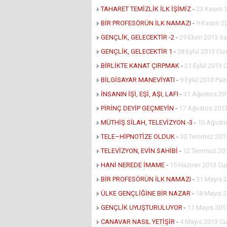
TAHARET TEMİZLİK İLK İŞİMİZ
-
23 Kasım 
BİR PROFESÖRÜN İLK NAMAZI
-
9 Kasım 2
GENÇLİK, GELECEKTİR -2
-
29 Ekim 2013 Sa
GENÇLİK, GELECEKTİR 1
-
28 Eylül 2013 Cu
BİRLİKTE KANAT ÇIRPMAK
-
21 Eylül 2013 
BİLGİSAYAR MANEVİYATI
-
9 Eylül 2013 Paz
İNSANIN İŞİ, EŞİ, AŞI, LAFI
-
31 Ağustos 20
PİRİNÇ DEYİP GEÇMEYİN
-
17 Ağustos 2013
MÜTHİŞ SİLAH, TELEVİZYON -3
-
10 Ağusto
TELE–HİPNOTİZE OLDUK
-
30 Temmuz 2013
TELEVİZYON, EVİN SAHİBİ
-
12 Temmuz 20
HANİ NEREDE İMAME
-
15 Haziran 2013 Cu
BİR PROFESÖRÜN İLK NAMAZI
-
31 Mayıs 
ÜLKE GENÇLİĞİNE BİR NAZAR
-
18 Mayıs 
GENÇLİK UYUŞTURULUYOR
-
11 Mayıs 201
CANAVAR NASIL YETİŞİR
-
4 Mayıs 2013 Cu