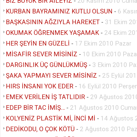
BİZ BÜYÜK BİR AİLEYİZ
-
20 Kasım 2010 Cuma
KURBAN BAYRAMINIZ KUTLU OLSUN
-
6 Kası
BAŞKASININ AĞZIYLA HAREKET
-
31 Ekim 20
OKUMAK ÖĞRENMEK YAŞAMAK
-
24 Ekim 20
HER ŞEYİN EN GÜZELİ
-
17 Ekim 2010 Pazar
MİSAFİR SEVER MİSİNİZ
-
10 Ekim 2010 Paza
DARGINLIK ÜÇ GÜNLÜKMÜŞ
-
3 Ekim 2010 Pa
ŞAKA YAPMAYI SEVER MİSİNİZ
-
25 Eylül 20
HIRS İNSANI YOK EDER
-
16 Eylül 2010 Perş
EMEK VERİLEN İŞ TATLIDIR
-
29 Ağustos 201
EDEP BİR TAC İMİŞ…
-
21 Ağustos 2010 Cumar
KOLYENİZ PLASTİK Mİ, İNCİ Mİ
-
14 Ağustos 
DEDİKODU, O ÇOK KÖTÜ
-
2 Ağustos 2010 Paz