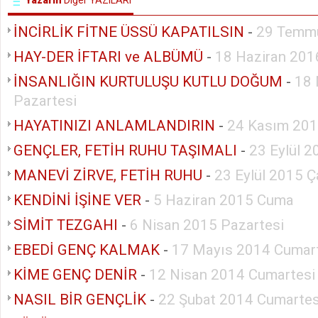
Yazarın
Diğer YAZILARI
İNCİRLİK FİTNE ÜSSÜ KAPATILSIN
-
29 Temm
HAY-DER İFTARI ve ALBÜMÜ
-
18 Haziran 201
İNSANLIĞIN KURTULUŞU KUTLU DOĞUM
-
18 
Pazartesi
HAYATINIZI ANLAMLANDIRIN
-
24 Kasım 201
GENÇLER, FETİH RUHU TAŞIMALI
-
23 Eylül 
MANEVİ ZİRVE, FETİH RUHU
-
23 Eylül 2015 
KENDİNİ İŞİNE VER
-
5 Haziran 2015 Cuma
SİMİT TEZGAHI
-
6 Nisan 2015 Pazartesi
EBEDİ GENÇ KALMAK
-
17 Mayıs 2014 Cumar
KİME GENÇ DENİR
-
12 Nisan 2014 Cumartesi
NASIL BİR GENÇLİK
-
22 Şubat 2014 Cumartes