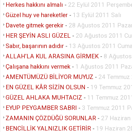
Herkes hakkını almalı
-
22 Eylül 2011 Perşemb
Güzel huy ve hareketler
-
13 Eylül 2011 Salı
Davete gitmek gerekir
-
28 Ağustos 2011 Paza
HER ŞEYİN ASLI GÜZEL
-
20 Ağustos 2011 Cu
Sabır, başarının adıdır
-
13 Ağustos 2011 Cuma
ALLAH’LA KUL ARASINA GİRMEK
-
8 Ağustos
Çalışana hakkını vermek
-
1 Ağustos 2011 Paza
AMENTÜMÜZÜ BİLİYOR MUYUZ
-
24 Temmuz 
EN GÜZEL KÂR SİZİN OLSUN
-
19 Temmuz 201
GÜZEL AHLAKA MUHTACIZ
-
11 Temmuz 2011
EYUP PEYGAMBER SABRI
-
3 Temmuz 2011 P
ZAMANIN ÇÖZDÜĞÜ SORUNLAR
-
27 Haziran
BENCİLLİK YALNIZLIK GETİRİR
-
19 Haziran 2