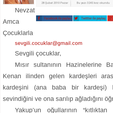
28 Şubat 2010 Pazar
Bu yazı 3245 kez okundu
Nevzat
Facebook ile paylaş
Twittter ile paylaş
Amca
Çocuklarla
sevgili.cocuklar@gmail.com
Sevgili çocuklar,
Mısır sultanının Hazinelerine B
Kenan ilinden gelen kardeşleri ara
kardeşini (ana baba bir kardeşi)
sevindiğini ve ona sarılıp ağladığını öğ
Yakup’un oğullarının “kıtlıktan