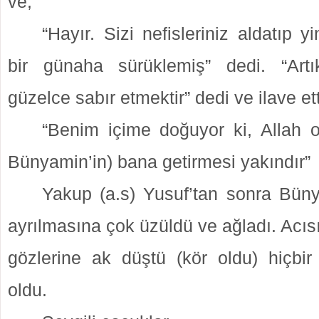
ve;
“Hayır. Sizi nefisleriniz aldatıp 
bir günaha sürüklemiş” dedi. “Ar
güzelce sabır etmektir” dedi ve ilave ett
“Benim içime doğuyor ki, Allah o
Bünyamin’in) bana getirmesi yakındır”
Yakup (a.s) Yusuf’tan sonra Bün
ayrılmasına çok üzüldü ve ağladı. Acıs
gözlerine ak düştü (kör oldu) hiçbir
oldu.