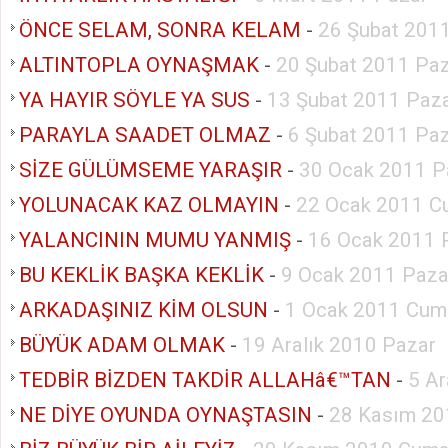
ÖNCE SELAM, SONRA KELAM
-
26 Şubat 201
ALTINTOPLA OYNAŞMAK
-
20 Şubat 2011 Pa
YA HAYIR SÖYLE YA SUS
-
13 Şubat 2011 Paz
PARAYLA SAADET OLMAZ
-
6 Şubat 2011 Pa
SİZE GÜLÜMSEME YARAŞIR
-
30 Ocak 2011 P
YOLUNACAK KAZ OLMAYIN
-
22 Ocak 2011 C
YALANCININ MUMU YANMIŞ
-
16 Ocak 2011 
BU KEKLİK BAŞKA KEKLİK
-
9 Ocak 2011 Paza
ARKADAŞINIZ KİM OLSUN
-
1 Ocak 2011 Cum
BÜYÜK ADAM OLMAK
-
19 Aralık 2010 Pazar
TEDBİR BİZDEN TAKDİR ALLAHâ€™TAN
-
5 Ar
NE DİYE OYUNDA OYNAŞTASIN
-
28 Kasım 20