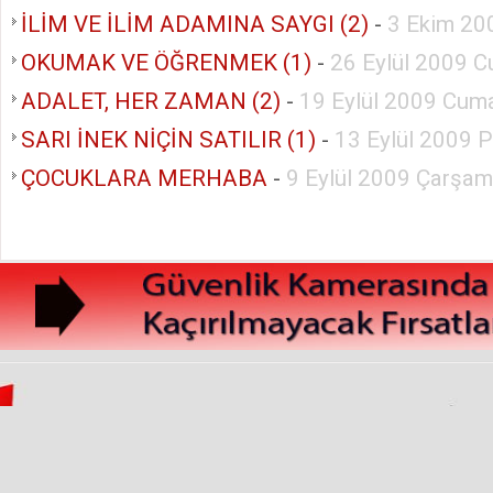
İLİM VE İLİM ADAMINA SAYGI (2)
-
3 Ekim 20
OKUMAK VE ÖĞRENMEK (1)
-
26 Eylül 2009 C
ADALET, HER ZAMAN (2)
-
19 Eylül 2009 Cuma
SARI İNEK NİÇİN SATILIR (1)
-
13 Eylül 2009 
ÇOCUKLARA MERHABA
-
9 Eylül 2009 Çarşa