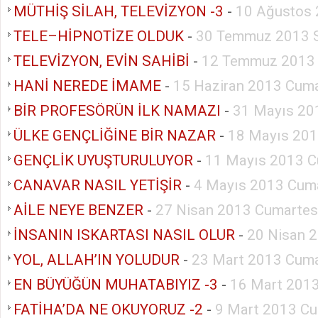
MÜTHİŞ SİLAH, TELEVİZYON -3
-
10 Ağustos 
TELE–HİPNOTİZE OLDUK
-
30 Temmuz 2013 S
TELEVİZYON, EVİN SAHİBİ
-
12 Temmuz 2013
HANİ NEREDE İMAME
-
15 Haziran 2013 Cuma
BİR PROFESÖRÜN İLK NAMAZI
-
31 Mayıs 20
ÜLKE GENÇLİĞİNE BİR NAZAR
-
18 Mayıs 201
GENÇLİK UYUŞTURULUYOR
-
11 Mayıs 2013 C
CANAVAR NASIL YETİŞİR
-
4 Mayıs 2013 Cuma
AİLE NEYE BENZER
-
27 Nisan 2013 Cumartes
İNSANIN ISKARTASI NASIL OLUR
-
20 Nisan 
YOL, ALLAH’IN YOLUDUR
-
23 Mart 2013 Cuma
EN BÜYÜĞÜN MUHATABIYIZ -3
-
16 Mart 2013
FATİHA’DA NE OKUYORUZ -2
-
9 Mart 2013 Cu