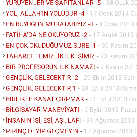
YÜRÜYENLER VE SAPITANLAR -5
-
28 Ocak 20
YOL, ALLAH’IN YOLUDUR -4
-
17 Ocak 2014 C
EN BÜYÜĞÜN MUHATABIYIZ -3
-
4 Ocak 2014 
FATİHA’DA NE OKUYORUZ -2
-
17 Aralık 2013 
EN ÇOK OKUDUĞUMUZ SURE -1
-
30 Kasım 20
TAHARET TEMİZLİK İLK İŞİMİZ
-
23 Kasım 20
BİR PROFESÖRÜN İLK NAMAZI
-
9 Kasım 201
GENÇLİK, GELECEKTİR -2
-
29 Ekim 2013 Salı
GENÇLİK, GELECEKTİR 1
-
28 Eylül 2013 Cuma
BİRLİKTE KANAT ÇIRPMAK
-
21 Eylül 2013 Cu
BİLGİSAYAR MANEVİYATI
-
9 Eylül 2013 Pazar
İNSANIN İŞİ, EŞİ, AŞI, LAFI
-
31 Ağustos 2013 
PİRİNÇ DEYİP GEÇMEYİN
-
17 Ağustos 2013 