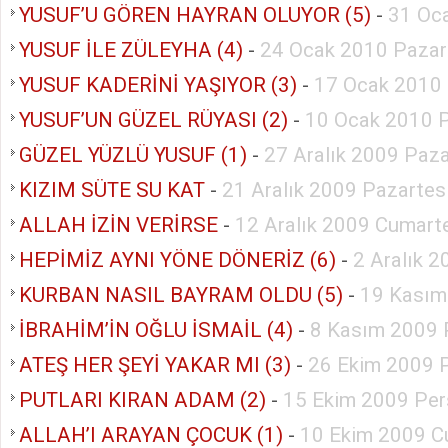
YUSUF’U GÖREN HAYRAN OLUYOR (5)
-
31 Oc
YUSUF İLE ZÜLEYHA (4)
-
24 Ocak 2010 Pazar
YUSUF KADERİNİ YAŞIYOR (3)
-
17 Ocak 2010
YUSUF’UN GÜZEL RÜYASI (2)
-
10 Ocak 2010 
GÜZEL YÜZLÜ YUSUF (1)
-
27 Aralık 2009 Paz
KIZIM SÜTE SU KAT
-
21 Aralık 2009 Pazartes
ALLAH İZİN VERİRSE
-
12 Aralık 2009 Cumart
HEPİMİZ AYNI YÖNE DÖNERİZ (6)
-
2 Aralık 
KURBAN NASIL BAYRAM OLDU (5)
-
19 Kasım
İBRAHİM’İN OĞLU İSMAİL (4)
-
8 Kasım 2009 
ATEŞ HER ŞEYİ YAKAR MI (3)
-
26 Ekim 2009 P
PUTLARI KIRAN ADAM (2)
-
15 Ekim 2009 Pe
ALLAH’I ARAYAN ÇOCUK (1)
-
10 Ekim 2009 C