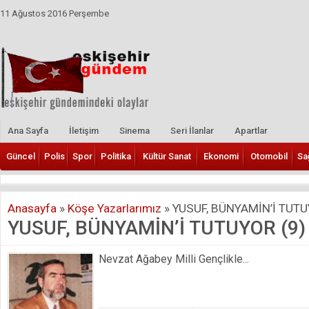
11 Ağustos 2016 Perşembe
Ana Sayfa
İletişim
Sinema
Seri İlanlar
Apartlar
Güncel
Polis
Spor
Politika
Kültür Sanat
Ekonomi
Otomobil
Sa
Anasayfa
»
Köşe Yazarlarımız
»
YUSUF, BÜNYAMİN’İ TUTU
YUSUF, BÜNYAMİN’İ TUTUYOR (9)
Nevzat Ağabey Milli Gençlikle...