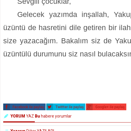
Sevgili çocuklar,
Gelecek yazımda inşallah, Yak
üzüntü de hasretini dile getiren bir ilahi
size yazacağım. Bakalım siz de Yak
üzüntülü durumunu siz nasıl bulacaksı
Facebook ile paylaş
Twittter ile paylaş
Google+ ile paylaş
YORUM
YAZ
Bu
habere yorumlar