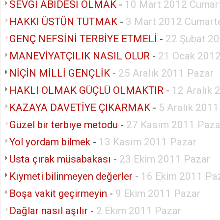
SEVGİ ABİDESİ OLMAK
-
10 Mart 2012 Cumar
HAKKI ÜSTÜN TUTMAK
-
3 Mart 2012 Cumart
GENÇ NEFSİNİ TERBİYE ETMELİ
-
22 Şubat 2
MANEVİYATÇILIK NASIL OLUR
-
21 Ocak 2012
NİÇİN MİLLİ GENÇLİK
-
25 Aralık 2011 Pazar
HAKLI OLMAK GÜÇLÜ OLMAKTIR
-
12 Aralık 
KAZAYA DAVETİYE ÇIKARMAK
-
5 Aralık 2011
Güzel bir terbiye metodu
-
27 Kasım 2011 Paza
Yol yordam bilmek
-
13 Kasım 2011 Pazar
Usta çırak müsabakası
-
23 Ekim 2011 Pazar
Kıymeti bilinmeyen değerler
-
16 Ekim 2011 Pa
Boşa vakit geçirmeyin
-
9 Ekim 2011 Pazar
Dağlar nasıl aşılır
-
2 Ekim 2011 Pazar