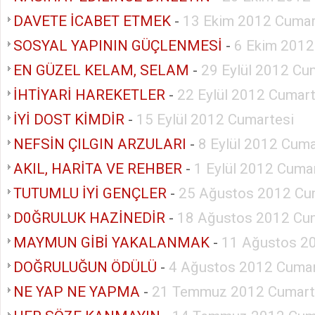
DAVETE İCABET ETMEK
-
13 Ekim 2012 Cumar
SOSYAL YAPININ GÜÇLENMESİ
-
6 Ekim 2012
EN GÜZEL KELAM, SELAM
-
29 Eylül 2012 Cu
İHTİYARİ HAREKETLER
-
22 Eylül 2012 Cumart
İYİ DOST KİMDİR
-
15 Eylül 2012 Cumartesi
NEFSİN ÇILGIN ARZULARI
-
8 Eylül 2012 Cuma
AKIL, HARİTA VE REHBER
-
1 Eylül 2012 Cuma
TUTUMLU İYİ GENÇLER
-
25 Ağustos 2012 Cu
D0ĞRULUK HAZİNEDİR
-
18 Ağustos 2012 Cu
MAYMUN GİBİ YAKALANMAK
-
11 Ağustos 2
DOĞRULUĞUN ÖDÜLÜ
-
4 Ağustos 2012 Cumar
NE YAP NE YAPMA
-
21 Temmuz 2012 Cumart