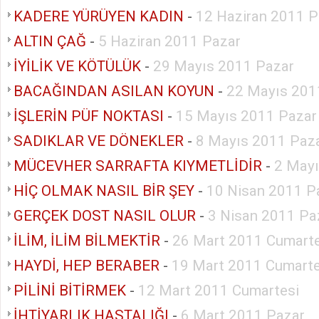
KADERE YÜRÜYEN KADIN
-
12 Haziran 2011 P
ALTIN ÇAĞ
-
5 Haziran 2011 Pazar
İYİLİK VE KÖTÜLÜK
-
29 Mayıs 2011 Pazar
BACAĞINDAN ASILAN KOYUN
-
22 Mayıs 201
İŞLERİN PÜF NOKTASI
-
15 Mayıs 2011 Pazar
SADIKLAR VE DÖNEKLER
-
8 Mayıs 2011 Paz
MÜCEVHER SARRAFTA KIYMETLİDİR
-
2 Mayı
HİÇ OLMAK NASIL BİR ŞEY
-
10 Nisan 2011 P
GERÇEK DOST NASIL OLUR
-
3 Nisan 2011 Pa
İLİM, İLİM BİLMEKTİR
-
26 Mart 2011 Cumarte
HAYDİ, HEP BERABER
-
19 Mart 2011 Cumarte
PİLİNİ BİTİRMEK
-
12 Mart 2011 Cumartesi
İHTİYARLIK HASTALIĞI
-
6 Mart 2011 Pazar