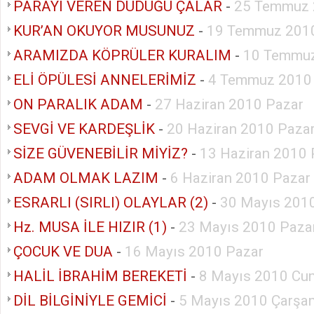
PARAYI VEREN DÜDÜĞÜ ÇALAR
-
25 Temmuz 
KUR’AN OKUYOR MUSUNUZ
-
19 Temmuz 2010
ARAMIZDA KÖPRÜLER KURALIM
-
10 Temmuz
ELİ ÖPÜLESİ ANNELERİMİZ
-
4 Temmuz 2010
ON PARALIK ADAM
-
27 Haziran 2010 Pazar
SEVGİ VE KARDEŞLİK
-
20 Haziran 2010 Paza
SİZE GÜVENEBİLİR MİYİZ?
-
13 Haziran 2010 
ADAM OLMAK LAZIM
-
6 Haziran 2010 Pazar
ESRARLI (SIRLI) OLAYLAR (2)
-
30 Mayıs 201
Hz. MUSA İLE HIZIR (1)
-
23 Mayıs 2010 Paza
ÇOCUK VE DUA
-
16 Mayıs 2010 Pazar
HALİL İBRAHİM BEREKETİ
-
8 Mayıs 2010 Cu
DİL BİLGİNİYLE GEMİCİ
-
5 Mayıs 2010 Çarşa