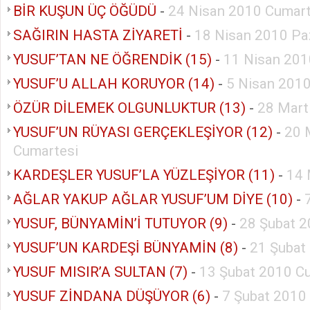
BİR KUŞUN ÜÇ ÖĞÜDÜ
-
24 Nisan 2010 Cumart
SAĞIRIN HASTA ZİYARETİ
-
18 Nisan 2010 Pa
YUSUF’TAN NE ÖĞRENDİK (15)
-
11 Nisan 201
YUSUF’U ALLAH KORUYOR (14)
-
5 Nisan 2010
ÖZÜR DİLEMEK OLGUNLUKTUR (13)
-
28 Mart
YUSUF’UN RÜYASI GERÇEKLEŞİYOR (12)
-
20 
Cumartesi
KARDEŞLER YUSUF’LA YÜZLEŞİYOR (11)
-
14 
AĞLAR YAKUP AĞLAR YUSUF’UM DİYE (10)
-
YUSUF, BÜNYAMİN’İ TUTUYOR (9)
-
28 Şubat 2
YUSUF’UN KARDEŞİ BÜNYAMİN (8)
-
21 Şubat
YUSUF MISIR’A SULTAN (7)
-
13 Şubat 2010 C
YUSUF ZİNDANA DÜŞÜYOR (6)
-
7 Şubat 2010