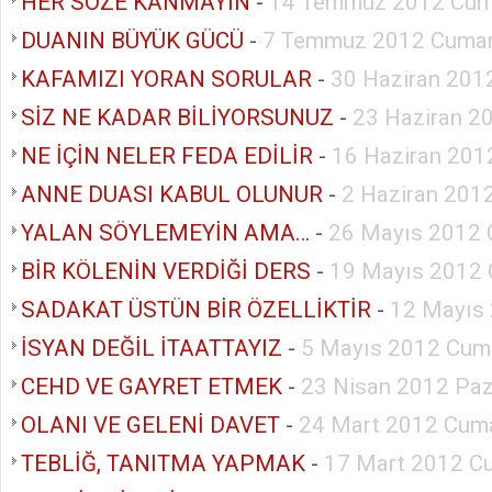
HER SÖZE KANMAYIN
-
14 Temmuz 2012 Cum
DUANIN BÜYÜK GÜCÜ
-
7 Temmuz 2012 Cumar
KAFAMIZI YORAN SORULAR
-
30 Haziran 201
SİZ NE KADAR BİLİYORSUNUZ
-
23 Haziran 2
NE İÇİN NELER FEDA EDİLİR
-
16 Haziran 201
ANNE DUASI KABUL OLUNUR
-
2 Haziran 201
YALAN SÖYLEMEYİN AMA…
-
26 Mayıs 2012 
BİR KÖLENİN VERDİĞİ DERS
-
19 Mayıs 2012 
SADAKAT ÜSTÜN BİR ÖZELLİKTİR
-
12 Mayıs
İSYAN DEĞİL İTAATTAYIZ
-
5 Mayıs 2012 Cum
CEHD VE GAYRET ETMEK
-
23 Nisan 2012 Paz
OLANI VE GELENİ DAVET
-
24 Mart 2012 Cuma
TEBLİĞ, TANITMA YAPMAK
-
17 Mart 2012 C