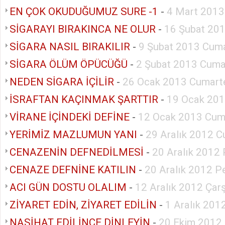
EN ÇOK OKUDUĞUMUZ SURE -1
-
4 Mart 2013
SİGARAYI BIRAKINCA NE OLUR
-
16 Şubat 20
SİGARA NASIL BIRAKILIR
-
9 Şubat 2013 Cuma
SİGARA ÖLÜM ÖPÜCÜĞÜ
-
2 Şubat 2013 Cuma
NEDEN SİGARA İÇİLİR
-
26 Ocak 2013 Cumart
İSRAFTAN KAÇINMAK ŞARTTIR
-
19 Ocak 201
VİRANE İÇİNDEKİ DEFİNE
-
12 Ocak 2013 Cum
YERİMİZ MAZLUMUN YANI
-
29 Aralık 2012 C
CENAZENİN DEFNEDİLMESİ
-
20 Aralık 2012
CENAZE DEFNİNE KATILIN
-
20 Aralık 2012 
ACI GÜN DOSTU OLALIM
-
12 Aralık 2012 Ça
ZİYARET EDİN, ZİYARET EDİLİN
-
1 Aralık 201
NASİHAT EDİLİNCE DİNLEYİN
-
20 Ekim 2012