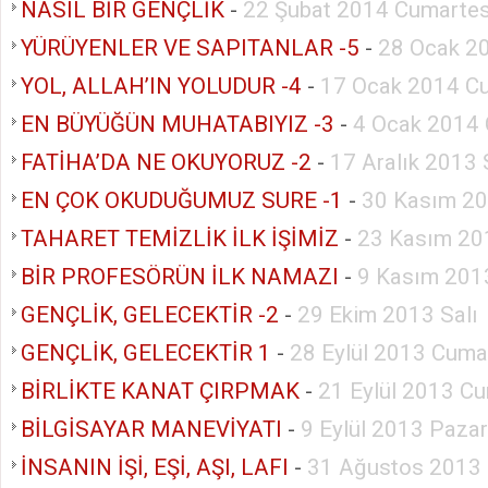
NASIL BİR GENÇLİK
-
22 Şubat 2014 Cumartes
YÜRÜYENLER VE SAPITANLAR -5
-
28 Ocak 20
YOL, ALLAH’IN YOLUDUR -4
-
17 Ocak 2014 C
EN BÜYÜĞÜN MUHATABIYIZ -3
-
4 Ocak 2014 
FATİHA’DA NE OKUYORUZ -2
-
17 Aralık 2013 
EN ÇOK OKUDUĞUMUZ SURE -1
-
30 Kasım 20
TAHARET TEMİZLİK İLK İŞİMİZ
-
23 Kasım 20
BİR PROFESÖRÜN İLK NAMAZI
-
9 Kasım 201
GENÇLİK, GELECEKTİR -2
-
29 Ekim 2013 Salı
GENÇLİK, GELECEKTİR 1
-
28 Eylül 2013 Cuma
BİRLİKTE KANAT ÇIRPMAK
-
21 Eylül 2013 Cu
BİLGİSAYAR MANEVİYATI
-
9 Eylül 2013 Pazar
İNSANIN İŞİ, EŞİ, AŞI, LAFI
-
31 Ağustos 2013 