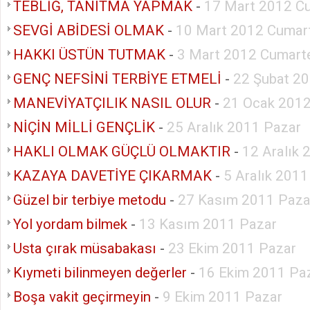
TEBLİĞ, TANITMA YAPMAK
-
17 Mart 2012 C
SEVGİ ABİDESİ OLMAK
-
10 Mart 2012 Cumar
HAKKI ÜSTÜN TUTMAK
-
3 Mart 2012 Cumart
GENÇ NEFSİNİ TERBİYE ETMELİ
-
22 Şubat 2
MANEVİYATÇILIK NASIL OLUR
-
21 Ocak 2012
NİÇİN MİLLİ GENÇLİK
-
25 Aralık 2011 Pazar
HAKLI OLMAK GÜÇLÜ OLMAKTIR
-
12 Aralık 
KAZAYA DAVETİYE ÇIKARMAK
-
5 Aralık 2011
Güzel bir terbiye metodu
-
27 Kasım 2011 Paza
Yol yordam bilmek
-
13 Kasım 2011 Pazar
Usta çırak müsabakası
-
23 Ekim 2011 Pazar
Kıymeti bilinmeyen değerler
-
16 Ekim 2011 Pa
Boşa vakit geçirmeyin
-
9 Ekim 2011 Pazar