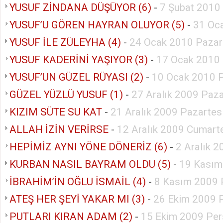
YUSUF ZİNDANA DÜŞÜYOR (6)
-
7 Şubat 2010
YUSUF’U GÖREN HAYRAN OLUYOR (5)
-
31 Oc
YUSUF İLE ZÜLEYHA (4)
-
24 Ocak 2010 Pazar
YUSUF KADERİNİ YAŞIYOR (3)
-
17 Ocak 2010
YUSUF’UN GÜZEL RÜYASI (2)
-
10 Ocak 2010 
GÜZEL YÜZLÜ YUSUF (1)
-
27 Aralık 2009 Paz
KIZIM SÜTE SU KAT
-
21 Aralık 2009 Pazartes
ALLAH İZİN VERİRSE
-
12 Aralık 2009 Cumart
HEPİMİZ AYNI YÖNE DÖNERİZ (6)
-
2 Aralık 
KURBAN NASIL BAYRAM OLDU (5)
-
19 Kasım
İBRAHİM’İN OĞLU İSMAİL (4)
-
8 Kasım 2009 
ATEŞ HER ŞEYİ YAKAR MI (3)
-
26 Ekim 2009 P
PUTLARI KIRAN ADAM (2)
-
15 Ekim 2009 Pe