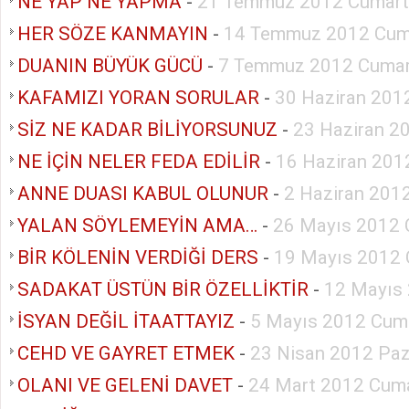
NE YAP NE YAPMA
-
21 Temmuz 2012 Cumart
HER SÖZE KANMAYIN
-
14 Temmuz 2012 Cum
DUANIN BÜYÜK GÜCÜ
-
7 Temmuz 2012 Cumar
KAFAMIZI YORAN SORULAR
-
30 Haziran 201
SİZ NE KADAR BİLİYORSUNUZ
-
23 Haziran 2
NE İÇİN NELER FEDA EDİLİR
-
16 Haziran 201
ANNE DUASI KABUL OLUNUR
-
2 Haziran 201
YALAN SÖYLEMEYİN AMA…
-
26 Mayıs 2012 
BİR KÖLENİN VERDİĞİ DERS
-
19 Mayıs 2012 
SADAKAT ÜSTÜN BİR ÖZELLİKTİR
-
12 Mayıs
İSYAN DEĞİL İTAATTAYIZ
-
5 Mayıs 2012 Cum
CEHD VE GAYRET ETMEK
-
23 Nisan 2012 Paz
OLANI VE GELENİ DAVET
-
24 Mart 2012 Cuma