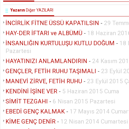
Yazarın
Diğer YAZILARI
İNCİRLİK FİTNE ÜSSÜ KAPATILSIN
-
29 Temm
HAY-DER İFTARI ve ALBÜMÜ
-
18 Haziran 201
İNSANLIĞIN KURTULUŞU KUTLU DOĞUM
-
18 
Pazartesi
HAYATINIZI ANLAMLANDIRIN
-
24 Kasım 201
GENÇLER, FETİH RUHU TAŞIMALI
-
23 Eylül 
MANEVİ ZİRVE, FETİH RUHU
-
23 Eylül 2015 
KENDİNİ İŞİNE VER
-
5 Haziran 2015 Cuma
SİMİT TEZGAHI
-
6 Nisan 2015 Pazartesi
EBEDİ GENÇ KALMAK
-
17 Mayıs 2014 Cumar
KİME GENÇ DENİR
-
12 Nisan 2014 Cumartesi