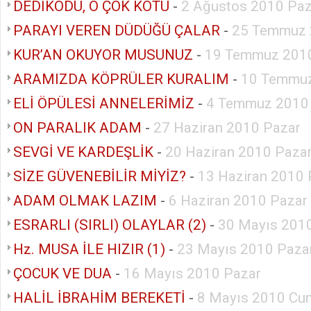
DEDİKODU, O ÇOK KÖTÜ
-
2 Ağustos 2010 Paz
PARAYI VEREN DÜDÜĞÜ ÇALAR
-
25 Temmuz 
KUR’AN OKUYOR MUSUNUZ
-
19 Temmuz 2010
ARAMIZDA KÖPRÜLER KURALIM
-
10 Temmuz
ELİ ÖPÜLESİ ANNELERİMİZ
-
4 Temmuz 2010
ON PARALIK ADAM
-
27 Haziran 2010 Pazar
SEVGİ VE KARDEŞLİK
-
20 Haziran 2010 Paza
SİZE GÜVENEBİLİR MİYİZ?
-
13 Haziran 2010 
ADAM OLMAK LAZIM
-
6 Haziran 2010 Pazar
ESRARLI (SIRLI) OLAYLAR (2)
-
30 Mayıs 201
Hz. MUSA İLE HIZIR (1)
-
23 Mayıs 2010 Paza
ÇOCUK VE DUA
-
16 Mayıs 2010 Pazar
HALİL İBRAHİM BEREKETİ
-
8 Mayıs 2010 Cu