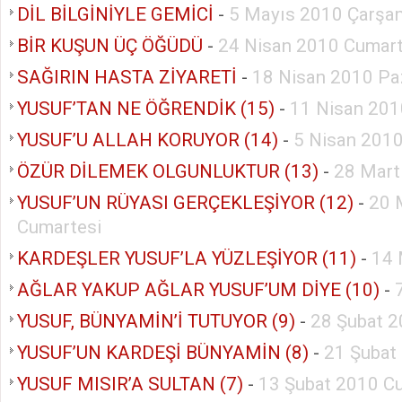
DİL BİLGİNİYLE GEMİCİ
-
5 Mayıs 2010 Çarşa
BİR KUŞUN ÜÇ ÖĞÜDÜ
-
24 Nisan 2010 Cumart
SAĞIRIN HASTA ZİYARETİ
-
18 Nisan 2010 Pa
YUSUF’TAN NE ÖĞRENDİK (15)
-
11 Nisan 201
YUSUF’U ALLAH KORUYOR (14)
-
5 Nisan 2010
ÖZÜR DİLEMEK OLGUNLUKTUR (13)
-
28 Mart
YUSUF’UN RÜYASI GERÇEKLEŞİYOR (12)
-
20 
Cumartesi
KARDEŞLER YUSUF’LA YÜZLEŞİYOR (11)
-
14 
AĞLAR YAKUP AĞLAR YUSUF’UM DİYE (10)
-
YUSUF, BÜNYAMİN’İ TUTUYOR (9)
-
28 Şubat 2
YUSUF’UN KARDEŞİ BÜNYAMİN (8)
-
21 Şubat
YUSUF MISIR’A SULTAN (7)
-
13 Şubat 2010 C