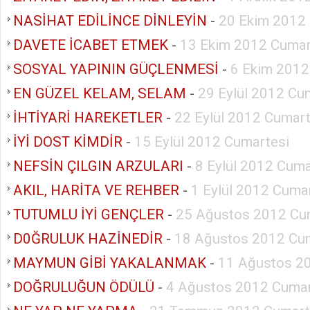
NASİHAT EDİLİNCE DİNLEYİN
-
20 Ekim 2012
DAVETE İCABET ETMEK
-
13 Ekim 2012 Cumar
SOSYAL YAPININ GÜÇLENMESİ
-
6 Ekim 2012
EN GÜZEL KELAM, SELAM
-
29 Eylül 2012 Cu
İHTİYARİ HAREKETLER
-
22 Eylül 2012 Cumart
İYİ DOST KİMDİR
-
15 Eylül 2012 Cumartesi
NEFSİN ÇILGIN ARZULARI
-
8 Eylül 2012 Cuma
AKIL, HARİTA VE REHBER
-
1 Eylül 2012 Cuma
TUTUMLU İYİ GENÇLER
-
25 Ağustos 2012 Cu
D0ĞRULUK HAZİNEDİR
-
18 Ağustos 2012 Cu
MAYMUN GİBİ YAKALANMAK
-
11 Ağustos 2
DOĞRULUĞUN ÖDÜLÜ
-
4 Ağustos 2012 Cumar