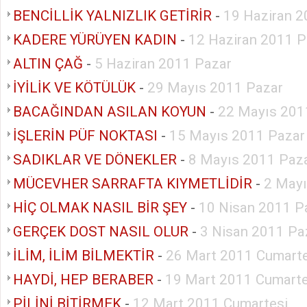
BENCİLLİK YALNIZLIK GETİRİR
-
19 Haziran 2
KADERE YÜRÜYEN KADIN
-
12 Haziran 2011 P
ALTIN ÇAĞ
-
5 Haziran 2011 Pazar
İYİLİK VE KÖTÜLÜK
-
29 Mayıs 2011 Pazar
BACAĞINDAN ASILAN KOYUN
-
22 Mayıs 201
İŞLERİN PÜF NOKTASI
-
15 Mayıs 2011 Pazar
SADIKLAR VE DÖNEKLER
-
8 Mayıs 2011 Paz
MÜCEVHER SARRAFTA KIYMETLİDİR
-
2 Mayı
HİÇ OLMAK NASIL BİR ŞEY
-
10 Nisan 2011 P
GERÇEK DOST NASIL OLUR
-
3 Nisan 2011 Pa
İLİM, İLİM BİLMEKTİR
-
26 Mart 2011 Cumarte
HAYDİ, HEP BERABER
-
19 Mart 2011 Cumarte
PİLİNİ BİTİRMEK
-
12 Mart 2011 Cumartesi