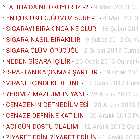
FATİHA’DA NE OKUYORUZ -2
-
9 Mart 2013 Cu
EN ÇOK OKUDUĞUMUZ SURE -1
-
4 Mart 2013
SİGARAYI BIRAKINCA NE OLUR
-
16 Şubat 20
SİGARA NASIL BIRAKILIR
-
9 Şubat 2013 Cuma
SİGARA ÖLÜM ÖPÜCÜĞÜ
-
2 Şubat 2013 Cuma
NEDEN SİGARA İÇİLİR
-
26 Ocak 2013 Cumart
İSRAFTAN KAÇINMAK ŞARTTIR
-
19 Ocak 201
VİRANE İÇİNDEKİ DEFİNE
-
12 Ocak 2013 Cum
YERİMİZ MAZLUMUN YANI
-
29 Aralık 2012 C
CENAZENİN DEFNEDİLMESİ
-
20 Aralık 2012
CENAZE DEFNİNE KATILIN
-
20 Aralık 2012 
ACI GÜN DOSTU OLALIM
-
12 Aralık 2012 Ça
ZİYARET EDİN, ZİYARET EDİLİN
-
1 Aralık 201