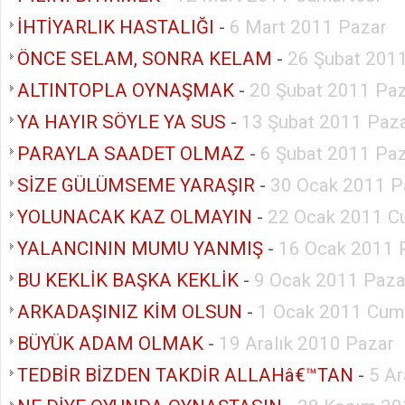
İHTİYARLIK HASTALIĞI
-
6 Mart 2011 Pazar
ÖNCE SELAM, SONRA KELAM
-
26 Şubat 201
ALTINTOPLA OYNAŞMAK
-
20 Şubat 2011 Pa
YA HAYIR SÖYLE YA SUS
-
13 Şubat 2011 Paz
PARAYLA SAADET OLMAZ
-
6 Şubat 2011 Pa
SİZE GÜLÜMSEME YARAŞIR
-
30 Ocak 2011 P
YOLUNACAK KAZ OLMAYIN
-
22 Ocak 2011 C
YALANCININ MUMU YANMIŞ
-
16 Ocak 2011 
BU KEKLİK BAŞKA KEKLİK
-
9 Ocak 2011 Paza
ARKADAŞINIZ KİM OLSUN
-
1 Ocak 2011 Cum
BÜYÜK ADAM OLMAK
-
19 Aralık 2010 Pazar
TEDBİR BİZDEN TAKDİR ALLAHâ€™TAN
-
5 Ar