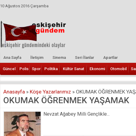
10 Ağustos 2016 Çarşamba
Ana Sayfa
İletişim
Sinema
Seri İlanlar
Apartlar
Güncel
Polis
Spor
Politika
Kültür Sanat
Ekonomi
Otomobil
Sa
Anasayfa
»
Köşe Yazarlarımız
»
OKUMAK ÖĞRENMEK YA
OKUMAK ÖĞRENMEK YAŞAMAK
Nevzat Ağabey Milli Gençlikle...