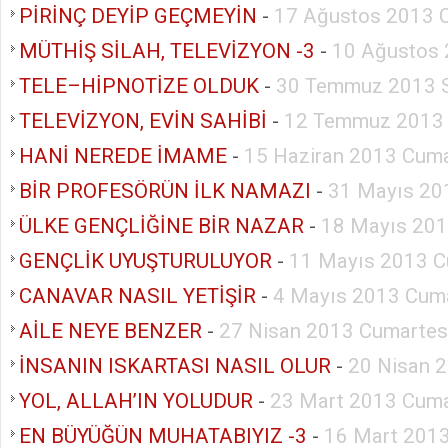
PİRİNÇ DEYİP GEÇMEYİN
-
17 Ağustos 2013 
MÜTHİŞ SİLAH, TELEVİZYON -3
-
10 Ağustos 
TELE–HİPNOTİZE OLDUK
-
30 Temmuz 2013 S
TELEVİZYON, EVİN SAHİBİ
-
12 Temmuz 2013
HANİ NEREDE İMAME
-
15 Haziran 2013 Cuma
BİR PROFESÖRÜN İLK NAMAZI
-
31 Mayıs 20
ÜLKE GENÇLİĞİNE BİR NAZAR
-
18 Mayıs 201
GENÇLİK UYUŞTURULUYOR
-
11 Mayıs 2013 C
CANAVAR NASIL YETİŞİR
-
4 Mayıs 2013 Cuma
AİLE NEYE BENZER
-
27 Nisan 2013 Cumartes
İNSANIN ISKARTASI NASIL OLUR
-
20 Nisan 
YOL, ALLAH’IN YOLUDUR
-
23 Mart 2013 Cuma
EN BÜYÜĞÜN MUHATABIYIZ -3
-
16 Mart 2013