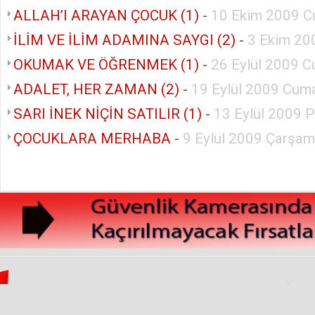
ALLAH’I ARAYAN ÇOCUK (1)
-
10 Ekim 2009 C
İLİM VE İLİM ADAMINA SAYGI (2)
-
3 Ekim 20
OKUMAK VE ÖĞRENMEK (1)
-
26 Eylül 2009 C
ADALET, HER ZAMAN (2)
-
19 Eylül 2009 Cuma
SARI İNEK NİÇİN SATILIR (1)
-
13 Eylül 2009 
ÇOCUKLARA MERHABA
-
9 Eylül 2009 Çarşa