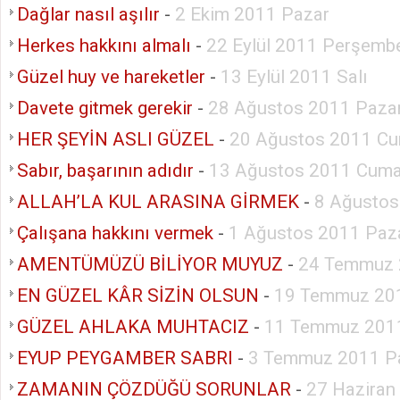
Dağlar nasıl aşılır
-
2 Ekim 2011 Pazar
Herkes hakkını almalı
-
22 Eylül 2011 Perşemb
Güzel huy ve hareketler
-
13 Eylül 2011 Salı
Davete gitmek gerekir
-
28 Ağustos 2011 Paza
HER ŞEYİN ASLI GÜZEL
-
20 Ağustos 2011 Cu
Sabır, başarının adıdır
-
13 Ağustos 2011 Cuma
ALLAH’LA KUL ARASINA GİRMEK
-
8 Ağustos
Çalışana hakkını vermek
-
1 Ağustos 2011 Paza
AMENTÜMÜZÜ BİLİYOR MUYUZ
-
24 Temmuz 
EN GÜZEL KÂR SİZİN OLSUN
-
19 Temmuz 201
GÜZEL AHLAKA MUHTACIZ
-
11 Temmuz 2011
EYUP PEYGAMBER SABRI
-
3 Temmuz 2011 P
ZAMANIN ÇÖZDÜĞÜ SORUNLAR
-
27 Haziran