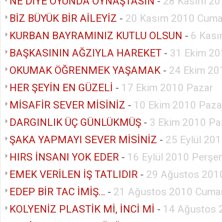
NE DİYE OYUNDA OYNAŞTASIN
-
28 Kasım 20
BİZ BÜYÜK BİR AİLEYİZ
-
20 Kasım 2010 Cuma
KURBAN BAYRAMINIZ KUTLU OLSUN
-
6 Kası
BAŞKASININ AĞZIYLA HAREKET
-
31 Ekim 20
OKUMAK ÖĞRENMEK YAŞAMAK
-
24 Ekim 20
HER ŞEYİN EN GÜZELİ
-
17 Ekim 2010 Pazar
MİSAFİR SEVER MİSİNİZ
-
10 Ekim 2010 Paza
DARGINLIK ÜÇ GÜNLÜKMÜŞ
-
3 Ekim 2010 Pa
ŞAKA YAPMAYI SEVER MİSİNİZ
-
25 Eylül 20
HIRS İNSANI YOK EDER
-
16 Eylül 2010 Perş
EMEK VERİLEN İŞ TATLIDIR
-
29 Ağustos 201
EDEP BİR TAC İMİŞ…
-
21 Ağustos 2010 Cumar
KOLYENİZ PLASTİK Mİ, İNCİ Mİ
-
14 Ağustos 