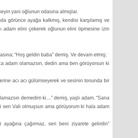
eyin yani oğlunun odasına almışlar.
ında görünce ayağa kalkmış, kendisi karşılamış ve
ı adam elini çekerek oğlunun elini öpmesine izin
basına; “Hoş geldin baba” demiş. Ve devam etmiş;
rca adam olamazsın, dedin ama ben görüyorsun ki
rine acı acı gülümseyerek ve sesinin tonunda bir
lamazsın demedim ki…” demiş, yaşlı adam. “Sana
ki sen Vali olmuşsun ama görüyorum ki hala adam
 ayağına çağırmaz, sen beni ziyarete gelirdin”