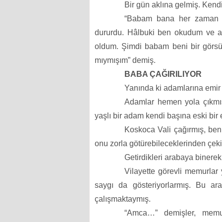
Bir gün aklına gelmiş. Kend
“Babam bana her zaman 
dururdu. Hâlbuki ben okudum ve 
oldum. Şimdi babam beni bir gör
mıymışım” demiş.
BABA ÇAĞIRILIYOR
Yanında ki adamlarına emir 
Adamlar hemen yola çıkmışl
yaşlı bir adam kendi başına eski bir
Koskoca Vali çağırmış, b
onu zorla götürebileceklerinden çek
Getirdikleri arabaya binerek
Vilayette görevli memurlar
saygı da gösteriyorlarmış. Bu ara
çalışmaktaymış.
“Amca…” demişler, memur