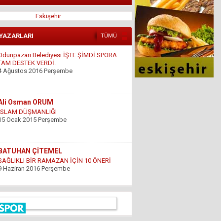
Eskişehir
Odunpazarı Belediyesi İŞTE ŞİMDİ SPORA
TAM DESTEK VERDİ.
 YAZARLARI
4 Ağustos 2016 Perşembe
TÜMÜ
Ali Osman ORUM
İSLAM DÜŞMANLIĞI
15 Ocak 2015 Perşembe
BATUHAN ÇİTEMEL
SAĞLIKLI BİR RAMAZAN İÇİN 10 ÖNERİ
9 Haziran 2016 Perşembe
GÜNDOĞDU YILDIRIM
ÇARESİZLİK
9 Haziran 2016 Perşembe
Hüseyin DÜŞ