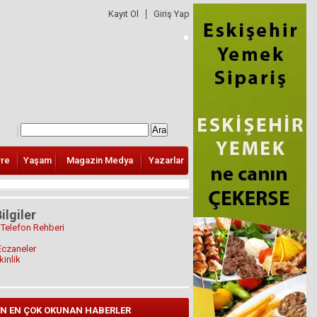
Kayıt Ol
Giriş Yap
vre
Yaşam
Magazin Medya
Yazarlar
ilgiler
 Telefon Rehberi
Eczaneler
kinlik
N EN ÇOK OKUNAN HABERLER