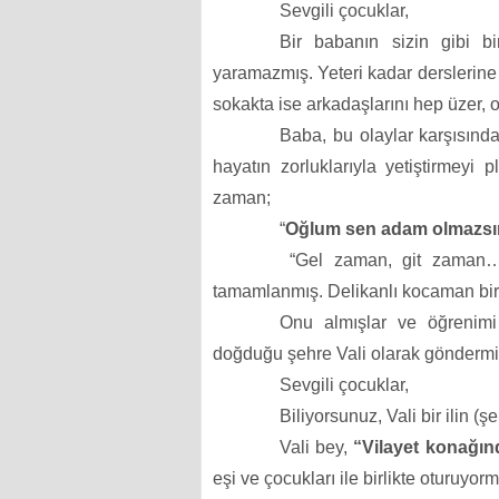
Sevgili çocuklar,
Bir babanın sizin gibi 
yaramazmış. Yeteri kadar derslerine 
sokakta ise arkadaşlarını hep üzer, 
Baba, bu olaylar karşısınd
hayatın zorluklarıyla yetiştirmeyi
zaman;
“
Oğlum sen adam olmazs
“Gel zaman, git zaman…”
tamamlanmış. Delikanlı kocaman bir
Onu almışlar ve öğrenim
doğduğu şehre Vali olarak göndermiş
Sevgili çocuklar,
Biliyorsunuz, Vali bir ilin (ş
Vali bey,
“Vilayet konağın
eşi ve çocukları ile birlikte oturuyor