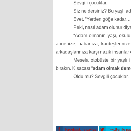
Sevgili çocuklar,
Siz ne dersiniz? Bu yaşlı a
Evet. “Yerden göğe kadar…” 
Peki, nasıl adam olunur diye
“Adam olmanın yaşı, okulu
annenize, babanıza, kardeşlerinize,
arkadaşlarınıza karşı nazik insanlar o
Mesela otobüste bir yaşlı 
bırakın. Kısacası “
adam olmak demek
Oldu mu? Sevgili çocuklar.
Facebook ile paylaş
Twittter ile pa