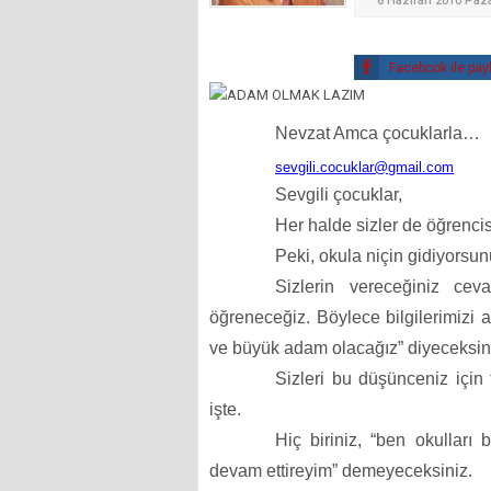
6 Haziran 2010 Paz
Facebook ile pay
Nevzat Amca
çocuklarla…
sevgili.cocuklar@gmail.com
Sevgili çocuklar,
Her halde sizler de öğrencis
Peki, okula niçin gidiyorsu
Sizlerin vereceğiniz cev
öğreneceğiz. Böylece bilgilerimizi a
ve büyük adam olacağız” diyeceksin
Sizleri bu düşünceniz için 
işte.
Hiç biriniz, “ben okulları 
devam ettireyim” demeyeceksiniz.