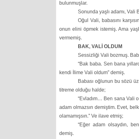
bulunmuşlar.
Sonunda yaşlı adamı, Vali B
Oğul Vali, babasını karşıs
onun elini öpmek istemiş. Ama yaşl
vermemiş.
BAK, VALİ OLDUM
Sessizliği Vali bozmuş. Ba
“Bak baba. Sen bana yılla
kendi İlime Vali oldum” demiş.
Babası oğlunun bu sözü üze
titreme olduğu halde;
“Evladım… Ben sana Vali o
adam olmazsın demiştim. Evet, bel
olamamışsın.” Ve ilave etmiş;
“Eğer adam olsaydın, beni
demiş.