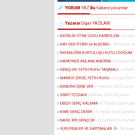
YORUM
YAZ
Bu
habere yorumlar
Yazarın
Diğer YAZILARI
İNCİRLİK FİTNE ÜSSÜ KAPATILSIN
-
29 Tem
HAY-DER İFTARI ve ALBÜMÜ
-
18 Haziran 2
İNSANLIĞIN KURTULUŞU KUTLU DOĞUM
-
HAYATINIZI ANLAMLANDIRIN
-
24 Kasım 20
GENÇLER, FETİH RUHU TAŞIMALI
-
23 Eylü
MANEVİ ZİRVE, FETİH RUHU
-
23 Eylül 201
KENDİNİ İŞİNE VER
-
5 Haziran 2015 Cuma
SİMİT TEZGAHI
-
6 Nisan 2015 Pazartesi
EBEDİ GENÇ KALMAK
-
17 Mayıs 2014 Cuma
KİME GENÇ DENİR
-
12 Nisan 2014 Cumarte
NASIL BİR GENÇLİK
-
22 Şubat 2014 Cumar
YÜRÜYENLER VE SAPITANLAR -5
-
28 Ocak 