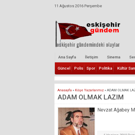
11 Ağustos 2016 Perşembe
Ana Sayfa
İletişim
Sinema
Ser
Güncel
Polis
Spor
Politika
Kültür San
Anasayfa
»
Köşe Yazarlarımız
»
ADAM OLMAK LA
ADAM OLMAK LAZIM
Nevzat Ağabey Mill