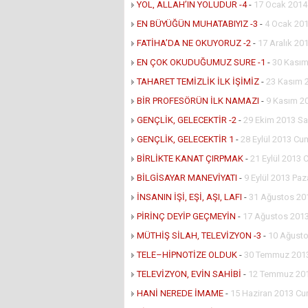
YOL, ALLAH’IN YOLUDUR -4
-
17 Ocak 201
EN BÜYÜĞÜN MUHATABIYIZ -3
-
4 Ocak 201
FATİHA’DA NE OKUYORUZ -2
-
17 Aralık 201
EN ÇOK OKUDUĞUMUZ SURE -1
-
30 Kasım
TAHARET TEMİZLİK İLK İŞİMİZ
-
23 Kasım 
BİR PROFESÖRÜN İLK NAMAZI
-
9 Kasım 2
GENÇLİK, GELECEKTİR -2
-
29 Ekim 2013 Sa
GENÇLİK, GELECEKTİR 1
-
28 Eylül 2013 Cu
BİRLİKTE KANAT ÇIRPMAK
-
21 Eylül 2013 
BİLGİSAYAR MANEVİYATI
-
9 Eylül 2013 Paz
İNSANIN İŞİ, EŞİ, AŞI, LAFI
-
31 Ağustos 20
PİRİNÇ DEYİP GEÇMEYİN
-
17 Ağustos 2013
MÜTHİŞ SİLAH, TELEVİZYON -3
-
10 Ağusto
TELE–HİPNOTİZE OLDUK
-
30 Temmuz 2013
TELEVİZYON, EVİN SAHİBİ
-
12 Temmuz 20
HANİ NEREDE İMAME
-
15 Haziran 2013 Cu