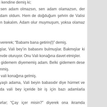
i kendine demiş ki;
sen adam olmazsın, sen adam olamazsın, der
adam oldum. Hem de doğduğum şehrin de Valisi
sün bakalım. Adam olur muymuşum, yoksa olamaz
vererek; “Babamı bana getirin(!)” demiş.
ar, Vali bey’in babasını bulmuşlar. Bakmışlar ki
 evde oturuyor. Onu Vali konağına davet etmişler.
en gidemem diyememiş adam. Belki gidemem dese
inmiş.
 vali konağına gelmiş.
 yaşlı adama, Vali beyin babasıdır diye hürmet ve
da vali bey içeride bir iş için bazı adamlarla
lar; “Çay içer misin?” diyerek ona ikramda