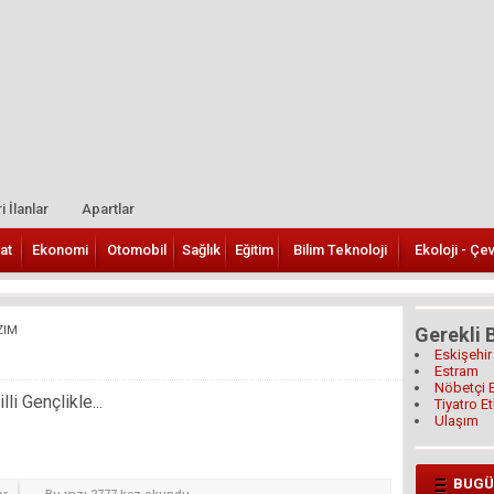
i İlanlar
Apartlar
at
Ekonomi
Otomobil
Sağlık
Eğitim
Bilim Teknoloji
Ekoloji - Çe
ZIM
Gerekli B
Eskişehir
Estram
Nöbetçi 
i Gençlikle...
Tiyatro Et
Ulaşım
BUGÜ