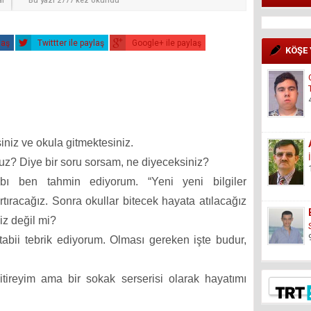
ar
Bu yazı 2777 kez okundu
laş
Twittter ile paylaş
Google+ ile paylaş
KÖŞE
iniz ve okula gitmektesiniz.
nuz? Diye bir soru sorsam, ne diyeceksiniz?
abı ben tahmin ediyorum. “Yeni yeni bilgiler
rtıracağız. Sonra okullar bitecek hayata atılacağız
iz değil mi?
tabii tebrik ediyorum. Olması gereken işte budur,
bitireyim ama bir sokak serserisi olarak hayatımı