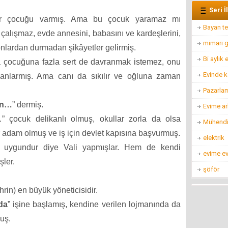
Seri İ
bir çocuğu varmış. Ama bu çocuk yaramaz mı
Bayan te
çalışmaz, evde annesini, babasını ve kardeşlerini,
mimarı g
onlardan durmadan şikâyetler gelirmiş.
Bi aylık
a çocuğuna fazla sert de davranmak istemez, onu
Evinde k
 planlarmış. Ama canı da sıkılır ve oğluna zaman
Pazarla
ın…
” dermiş.
Evime ar
 çocuk delikanlı olmuş, okullar zorla da olsa
Mühendis
 adam olmuş ve iş için devlet kapısına başvurmuş.
elektrik
i uygundur diye Vali yapmışlar. Hem de kendi
evime ev
ler.
şöför
ehrin) en büyük yöneticisidir.
da
” işine başlamış, kendine verilen lojmanında da
muş.