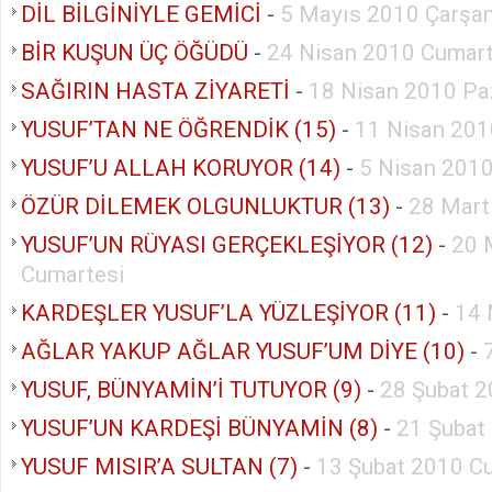
DİL BİLGİNİYLE GEMİCİ
-
5 Mayıs 2010 Çarşa
BİR KUŞUN ÜÇ ÖĞÜDÜ
-
24 Nisan 2010 Cumart
SAĞIRIN HASTA ZİYARETİ
-
18 Nisan 2010 Pa
YUSUF’TAN NE ÖĞRENDİK (15)
-
11 Nisan 201
YUSUF’U ALLAH KORUYOR (14)
-
5 Nisan 2010
ÖZÜR DİLEMEK OLGUNLUKTUR (13)
-
28 Mart
YUSUF’UN RÜYASI GERÇEKLEŞİYOR (12)
-
20 
Cumartesi
KARDEŞLER YUSUF’LA YÜZLEŞİYOR (11)
-
14 
AĞLAR YAKUP AĞLAR YUSUF’UM DİYE (10)
-
YUSUF, BÜNYAMİN’İ TUTUYOR (9)
-
28 Şubat 2
YUSUF’UN KARDEŞİ BÜNYAMİN (8)
-
21 Şubat
YUSUF MISIR’A SULTAN (7)
-
13 Şubat 2010 C