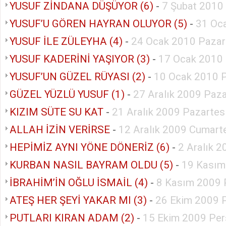
YUSUF ZİNDANA DÜŞÜYOR (6)
-
7 Şubat 2010
YUSUF’U GÖREN HAYRAN OLUYOR (5)
-
31 Oc
YUSUF İLE ZÜLEYHA (4)
-
24 Ocak 2010 Pazar
YUSUF KADERİNİ YAŞIYOR (3)
-
17 Ocak 2010
YUSUF’UN GÜZEL RÜYASI (2)
-
10 Ocak 2010 
GÜZEL YÜZLÜ YUSUF (1)
-
27 Aralık 2009 Paz
KIZIM SÜTE SU KAT
-
21 Aralık 2009 Pazartes
ALLAH İZİN VERİRSE
-
12 Aralık 2009 Cumart
HEPİMİZ AYNI YÖNE DÖNERİZ (6)
-
2 Aralık 
KURBAN NASIL BAYRAM OLDU (5)
-
19 Kasım
İBRAHİM’İN OĞLU İSMAİL (4)
-
8 Kasım 2009 
ATEŞ HER ŞEYİ YAKAR MI (3)
-
26 Ekim 2009 P
PUTLARI KIRAN ADAM (2)
-
15 Ekim 2009 Pe