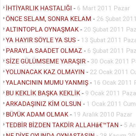
İHTİYARLIK HASTALIĞI
-
6 Mart 2011 Pazar
ÖNCE SELAM, SONRA KELAM
-
26 Şubat 201
ALTINTOPLA OYNAŞMAK
-
20 Şubat 2011 Pa
YA HAYIR SÖYLE YA SUS
-
13 Şubat 2011 Paz
PARAYLA SAADET OLMAZ
-
6 Şubat 2011 Pa
SİZE GÜLÜMSEME YARAŞIR
-
30 Ocak 2011 P
YOLUNACAK KAZ OLMAYIN
-
22 Ocak 2011 C
YALANCININ MUMU YANMIŞ
-
16 Ocak 2011 
BU KEKLİK BAŞKA KEKLİK
-
9 Ocak 2011 Paza
ARKADAŞINIZ KİM OLSUN
-
1 Ocak 2011 Cum
BÜYÜK ADAM OLMAK
-
19 Aralık 2010 Pazar
TEDBİR BİZDEN TAKDİR ALLAHâ€™TAN
-
5 Ar
NE DİYE OYUNDA OYNAŞTASIN
-
28 Kasım 20