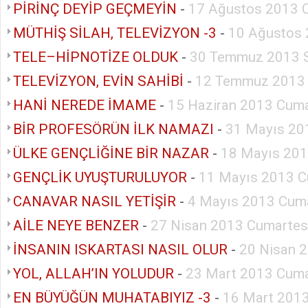
PİRİNÇ DEYİP GEÇMEYİN
-
17 Ağustos 2013 
MÜTHİŞ SİLAH, TELEVİZYON -3
-
10 Ağustos 
TELE–HİPNOTİZE OLDUK
-
30 Temmuz 2013 S
TELEVİZYON, EVİN SAHİBİ
-
12 Temmuz 2013
HANİ NEREDE İMAME
-
15 Haziran 2013 Cuma
BİR PROFESÖRÜN İLK NAMAZI
-
31 Mayıs 20
ÜLKE GENÇLİĞİNE BİR NAZAR
-
18 Mayıs 201
GENÇLİK UYUŞTURULUYOR
-
11 Mayıs 2013 C
CANAVAR NASIL YETİŞİR
-
4 Mayıs 2013 Cuma
AİLE NEYE BENZER
-
27 Nisan 2013 Cumartes
İNSANIN ISKARTASI NASIL OLUR
-
20 Nisan 
YOL, ALLAH’IN YOLUDUR
-
23 Mart 2013 Cuma
EN BÜYÜĞÜN MUHATABIYIZ -3
-
16 Mart 2013