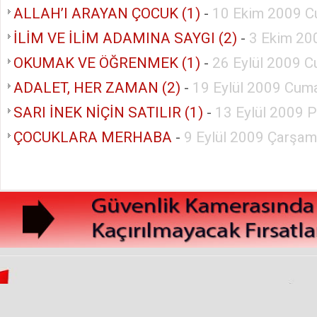
ALLAH’I ARAYAN ÇOCUK (1)
-
10 Ekim 2009 C
İLİM VE İLİM ADAMINA SAYGI (2)
-
3 Ekim 20
OKUMAK VE ÖĞRENMEK (1)
-
26 Eylül 2009 C
ADALET, HER ZAMAN (2)
-
19 Eylül 2009 Cuma
SARI İNEK NİÇİN SATILIR (1)
-
13 Eylül 2009 
ÇOCUKLARA MERHABA
-
9 Eylül 2009 Çarşa