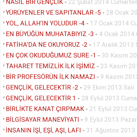
NASIL BİR GENÇLİK
-
22 Şubat 2014 Cumartes
YÜRÜYENLER VE SAPITANLAR -5
-
28 Ocak 20
YOL, ALLAH’IN YOLUDUR -4
-
17 Ocak 2014 C
EN BÜYÜĞÜN MUHATABIYIZ -3
-
4 Ocak 2014 
FATİHA’DA NE OKUYORUZ -2
-
17 Aralık 2013 
EN ÇOK OKUDUĞUMUZ SURE -1
-
30 Kasım 20
TAHARET TEMİZLİK İLK İŞİMİZ
-
23 Kasım 20
BİR PROFESÖRÜN İLK NAMAZI
-
9 Kasım 201
GENÇLİK, GELECEKTİR -2
-
29 Ekim 2013 Salı
GENÇLİK, GELECEKTİR 1
-
28 Eylül 2013 Cuma
BİRLİKTE KANAT ÇIRPMAK
-
21 Eylül 2013 Cu
BİLGİSAYAR MANEVİYATI
-
9 Eylül 2013 Pazar
İNSANIN İŞİ, EŞİ, AŞI, LAFI
-
31 Ağustos 2013 