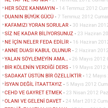
HER SÖZE KANMAYIN
-
14 Temmuz 2012 Cum
DUANIN BÜYÜK GÜCÜ
-
7 Temmuz 2012 Cumar
KAFAMIZI YORAN SORULAR
-
30 Haziran 201
SİZ NE KADAR BİLİYORSUNUZ
-
23 Haziran 2
NE İÇİN NELER FEDA EDİLİR
-
16 Haziran 201
ANNE DUASI KABUL OLUNUR
-
2 Haziran 201
YALAN SÖYLEMEYİN AMA…
-
26 Mayıs 2012 
BİR KÖLENİN VERDİĞİ DERS
-
19 Mayıs 2012 
SADAKAT ÜSTÜN BİR ÖZELLİKTİR
-
12 Mayıs
İSYAN DEĞİL İTAATTAYIZ
-
5 Mayıs 2012 Cum
CEHD VE GAYRET ETMEK
-
23 Nisan 2012 Paz
OLANI VE GELENİ DAVET
-
24 Mart 2012 Cuma