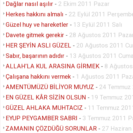
Dağlar nasıl aşılır
-
2 Ekim 2011 Pazar
Herkes hakkını almalı
-
22 Eylül 2011 Perşemb
Güzel huy ve hareketler
-
13 Eylül 2011 Salı
Davete gitmek gerekir
-
28 Ağustos 2011 Paza
HER ŞEYİN ASLI GÜZEL
-
20 Ağustos 2011 Cu
Sabır, başarının adıdır
-
13 Ağustos 2011 Cuma
ALLAH’LA KUL ARASINA GİRMEK
-
8 Ağustos
Çalışana hakkını vermek
-
1 Ağustos 2011 Paza
AMENTÜMÜZÜ BİLİYOR MUYUZ
-
24 Temmuz 
EN GÜZEL KÂR SİZİN OLSUN
-
19 Temmuz 201
GÜZEL AHLAKA MUHTACIZ
-
11 Temmuz 2011
EYUP PEYGAMBER SABRI
-
3 Temmuz 2011 P
ZAMANIN ÇÖZDÜĞÜ SORUNLAR
-
27 Haziran