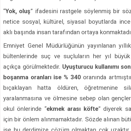
“
Yok, oluş
” ifadesini rastgele söylenmiş bir sö
netice sosyal, kültürel, siyasal boyutlarda inc
aklı başında insan tarafından ortaya konmaktadı
Emniyet Genel Müdürlüğünün yayınlanan yıll
bültenlerinde suç ve suçluların her yıl büyük
açıkça görülmektedir.
Uyuşturucu kullanımı son 
boşanma oranları ise % 340
oranında artmıştır
bıçaklayan hatta öldüren, öğretmenine s
yaralanmasına ve ölmesine sebep olan gençler
okul önlerinde “
ekmek arası köfte
” diyerek sa
için bir önlem alınmamaktadır. Sözde alınan bütü
ise bu derdimize çözüm olmaktan çok uzaktır.