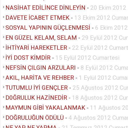
NASİHAT EDİLİNCE DİNLEYİN
-
20 Ekim 2012
DAVETE İCABET ETMEK
-
13 Ekim 2012 Cumar
SOSYAL YAPININ GÜÇLENMESİ
-
6 Ekim 2012
EN GÜZEL KELAM, SELAM
-
29 Eylül 2012 Cu
İHTİYARİ HAREKETLER
-
22 Eylül 2012 Cumart
İYİ DOST KİMDİR
-
15 Eylül 2012 Cumartesi
NEFSİN ÇILGIN ARZULARI
-
8 Eylül 2012 Cuma
AKIL, HARİTA VE REHBER
-
1 Eylül 2012 Cuma
TUTUMLU İYİ GENÇLER
-
25 Ağustos 2012 Cu
D0ĞRULUK HAZİNEDİR
-
18 Ağustos 2012 Cu
MAYMUN GİBİ YAKALANMAK
-
11 Ağustos 2
DOĞRULUĞUN ÖDÜLÜ
-
4 Ağustos 2012 Cumar
NE YAP NE YAPMA
-
21 Temmuz 2012 Cumart