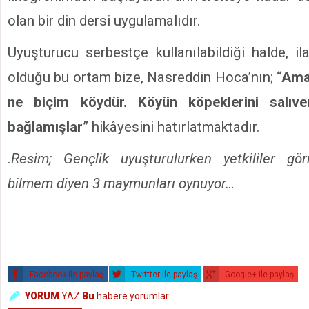
olan bir din dersi uygulamalıdır.
Uyuşturucu serbestçe kullanılabildiği halde, il
olduğu bu ortam bize, Nasreddin Hoca’nın; “
Aman
ne biçim köydür. Köyün köpeklerini salıver
bağlamışlar
” hikâyesini hatırlatmaktadır.
.
Resim; Gençlik uyuşturulurken yetkililer g
bilmem diyen
3 maymunları oynuyor…
Facebook ile paylaş
Twittter ile paylaş
Google+ ile paylaş
YORUM
YAZ
Bu
habere yorumlar