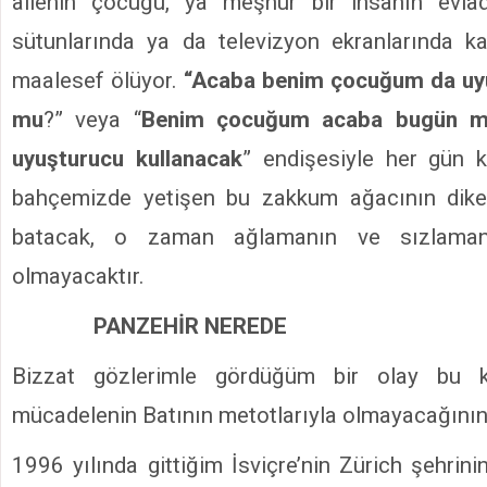
ailenin çocuğu, ya meşhur bir insanın evla
sütunlarında ya da televizyon ekranlarında k
maalesef ölüyor.
“Acaba benim çocuğum da uyu
mu
?” veya “
Benim çocuğum acaba bugün mü
uyuşturucu kullanacak
” endişesiyle her gün k
bahçemizde yetişen bu zakkum ağacının dike
batacak, o zaman ağlamanın ve sızlamanı
olmayacaktır.
PANZEHİR NEREDE
Bizzat gözlerimle gördüğüm bir olay bu köt
mücadelenin Batının metotlarıyla olmayacağının 
1996 yılında gittiğim İsviçre’nin Zürich şehrin