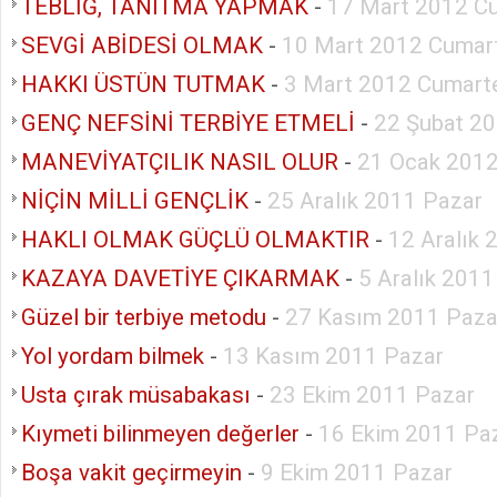
TEBLİĞ, TANITMA YAPMAK
-
17 Mart 2012 C
SEVGİ ABİDESİ OLMAK
-
10 Mart 2012 Cumar
HAKKI ÜSTÜN TUTMAK
-
3 Mart 2012 Cumart
GENÇ NEFSİNİ TERBİYE ETMELİ
-
22 Şubat 2
MANEVİYATÇILIK NASIL OLUR
-
21 Ocak 2012
NİÇİN MİLLİ GENÇLİK
-
25 Aralık 2011 Pazar
HAKLI OLMAK GÜÇLÜ OLMAKTIR
-
12 Aralık 
KAZAYA DAVETİYE ÇIKARMAK
-
5 Aralık 2011
Güzel bir terbiye metodu
-
27 Kasım 2011 Paza
Yol yordam bilmek
-
13 Kasım 2011 Pazar
Usta çırak müsabakası
-
23 Ekim 2011 Pazar
Kıymeti bilinmeyen değerler
-
16 Ekim 2011 Pa
Boşa vakit geçirmeyin
-
9 Ekim 2011 Pazar