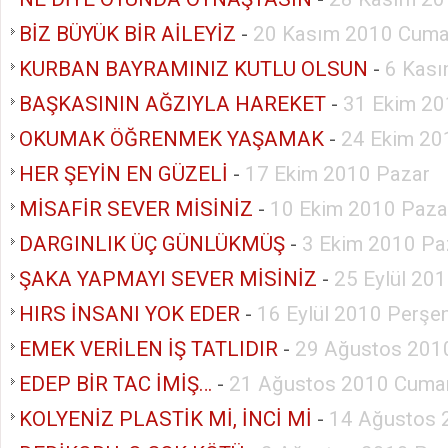
BİZ BÜYÜK BİR AİLEYİZ
-
20 Kasım 2010 Cuma
KURBAN BAYRAMINIZ KUTLU OLSUN
-
6 Kası
BAŞKASININ AĞZIYLA HAREKET
-
31 Ekim 20
OKUMAK ÖĞRENMEK YAŞAMAK
-
24 Ekim 20
HER ŞEYİN EN GÜZELİ
-
17 Ekim 2010 Pazar
MİSAFİR SEVER MİSİNİZ
-
10 Ekim 2010 Paza
DARGINLIK ÜÇ GÜNLÜKMÜŞ
-
3 Ekim 2010 Pa
ŞAKA YAPMAYI SEVER MİSİNİZ
-
25 Eylül 20
HIRS İNSANI YOK EDER
-
16 Eylül 2010 Perş
EMEK VERİLEN İŞ TATLIDIR
-
29 Ağustos 201
EDEP BİR TAC İMİŞ…
-
21 Ağustos 2010 Cumar
KOLYENİZ PLASTİK Mİ, İNCİ Mİ
-
14 Ağustos 