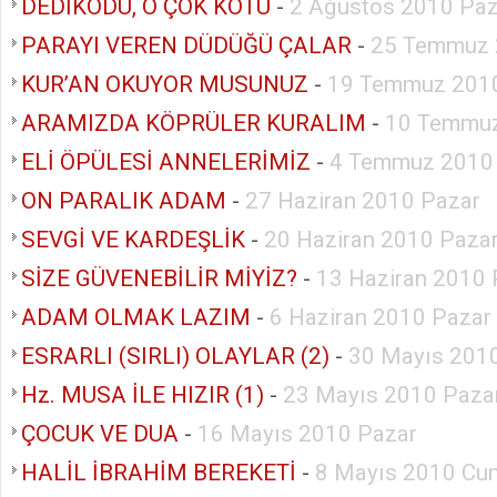
DEDİKODU, O ÇOK KÖTÜ
-
2 Ağustos 2010 Paz
PARAYI VEREN DÜDÜĞÜ ÇALAR
-
25 Temmuz 
KUR’AN OKUYOR MUSUNUZ
-
19 Temmuz 2010
ARAMIZDA KÖPRÜLER KURALIM
-
10 Temmuz
ELİ ÖPÜLESİ ANNELERİMİZ
-
4 Temmuz 2010
ON PARALIK ADAM
-
27 Haziran 2010 Pazar
SEVGİ VE KARDEŞLİK
-
20 Haziran 2010 Paza
SİZE GÜVENEBİLİR MİYİZ?
-
13 Haziran 2010 
ADAM OLMAK LAZIM
-
6 Haziran 2010 Pazar
ESRARLI (SIRLI) OLAYLAR (2)
-
30 Mayıs 201
Hz. MUSA İLE HIZIR (1)
-
23 Mayıs 2010 Paza
ÇOCUK VE DUA
-
16 Mayıs 2010 Pazar
HALİL İBRAHİM BEREKETİ
-
8 Mayıs 2010 Cu