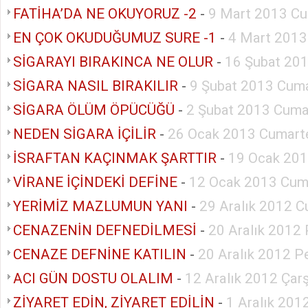
FATİHA’DA NE OKUYORUZ -2
-
9 Mart 2013 Cu
EN ÇOK OKUDUĞUMUZ SURE -1
-
4 Mart 2013
SİGARAYI BIRAKINCA NE OLUR
-
16 Şubat 20
SİGARA NASIL BIRAKILIR
-
9 Şubat 2013 Cuma
SİGARA ÖLÜM ÖPÜCÜĞÜ
-
2 Şubat 2013 Cuma
NEDEN SİGARA İÇİLİR
-
26 Ocak 2013 Cumart
İSRAFTAN KAÇINMAK ŞARTTIR
-
19 Ocak 201
VİRANE İÇİNDEKİ DEFİNE
-
12 Ocak 2013 Cum
YERİMİZ MAZLUMUN YANI
-
29 Aralık 2012 C
CENAZENİN DEFNEDİLMESİ
-
20 Aralık 2012
CENAZE DEFNİNE KATILIN
-
20 Aralık 2012 
ACI GÜN DOSTU OLALIM
-
12 Aralık 2012 Ça
ZİYARET EDİN, ZİYARET EDİLİN
-
1 Aralık 201