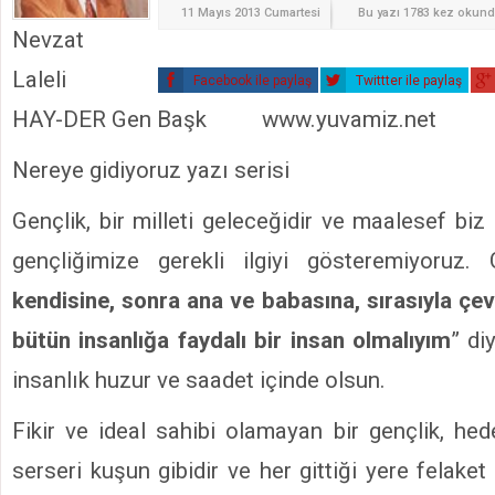
11 Mayıs 2013 Cumartesi
Bu yazı 1783 kez okun
Nevzat
Laleli
Facebook ile paylaş
Twittter ile paylaş
HAY-DER Gen Başk www.yuvamiz.net
Nereye gidiyoruz yazı serisi
Gençlik, bir milleti geleceğidir ve maalesef biz
gençliğimize gerekli ilgiyi gösteremiyoruz. 
kendisine, sonra ana ve babasına, sırasıyla çev
bütün insanlığa faydalı bir insan olmalıyım
” di
insanlık huzur ve saadet içinde olsun.
Fikir ve ideal sahibi olamayan bir gençlik, hed
serseri kuşun gibidir ve her gittiği yere felaket