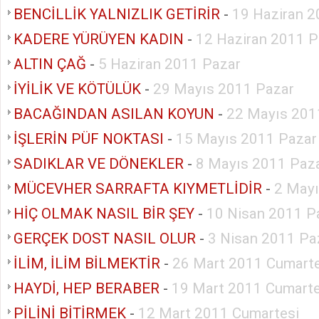
BENCİLLİK YALNIZLIK GETİRİR
-
19 Haziran 2
KADERE YÜRÜYEN KADIN
-
12 Haziran 2011 P
ALTIN ÇAĞ
-
5 Haziran 2011 Pazar
İYİLİK VE KÖTÜLÜK
-
29 Mayıs 2011 Pazar
BACAĞINDAN ASILAN KOYUN
-
22 Mayıs 201
İŞLERİN PÜF NOKTASI
-
15 Mayıs 2011 Pazar
SADIKLAR VE DÖNEKLER
-
8 Mayıs 2011 Paz
MÜCEVHER SARRAFTA KIYMETLİDİR
-
2 Mayı
HİÇ OLMAK NASIL BİR ŞEY
-
10 Nisan 2011 P
GERÇEK DOST NASIL OLUR
-
3 Nisan 2011 Pa
İLİM, İLİM BİLMEKTİR
-
26 Mart 2011 Cumarte
HAYDİ, HEP BERABER
-
19 Mart 2011 Cumarte
PİLİNİ BİTİRMEK
-
12 Mart 2011 Cumartesi