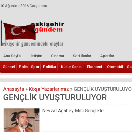
10 Ağustos 2016 Çarşamba
Ana Sayfa
İletişim
Sinema
Seri İlanlar
Apartlar
Güncel
Polis
Spor
Politika
Kültür Sanat
Ekonomi
Otomobil
Sa
Anasayfa
»
Köşe Yazarlarımız
»
GENÇLİK UYUŞTURULUYO
GENÇLİK UYUŞTURULUYOR
Nevzat Ağabey Milli Gençlikle...