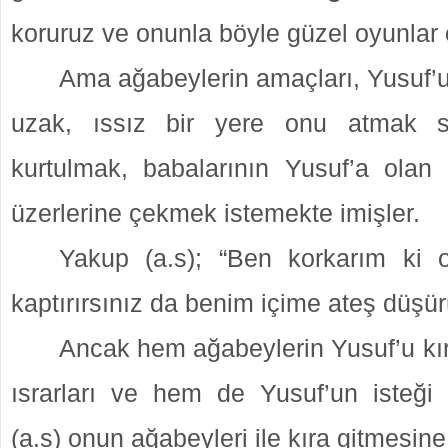
koruruz ve onunla böyle güzel oyunlar 
Ama ağabeylerin amaçları, Yusuf’
uzak, ıssız bir yere onu atmak s
kurtulmak, babalarının Yusuf’a olan 
üzerlerine çekmek istemekte imişler.
Yakup (a.s); “Ben korkarım ki o
kaptırırsınız da benim içime ateş düşü
Ancak hem ağabeylerin Yusuf’u kır
ısrarları ve hem de Yusuf’un isteği
(a.s) onun ağabeyleri ile kıra gitmesine