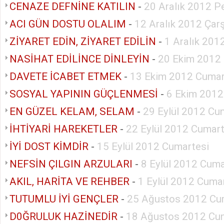
CENAZE DEFNİNE KATILIN
-
20 Aralık 2012 
ACI GÜN DOSTU OLALIM
-
12 Aralık 2012 Ça
ZİYARET EDİN, ZİYARET EDİLİN
-
1 Aralık 201
NASİHAT EDİLİNCE DİNLEYİN
-
20 Ekim 2012
DAVETE İCABET ETMEK
-
13 Ekim 2012 Cumar
SOSYAL YAPININ GÜÇLENMESİ
-
6 Ekim 2012
EN GÜZEL KELAM, SELAM
-
29 Eylül 2012 Cu
İHTİYARİ HAREKETLER
-
22 Eylül 2012 Cumart
İYİ DOST KİMDİR
-
15 Eylül 2012 Cumartesi
NEFSİN ÇILGIN ARZULARI
-
8 Eylül 2012 Cuma
AKIL, HARİTA VE REHBER
-
1 Eylül 2012 Cuma
TUTUMLU İYİ GENÇLER
-
25 Ağustos 2012 Cu
D0ĞRULUK HAZİNEDİR
-
18 Ağustos 2012 Cu