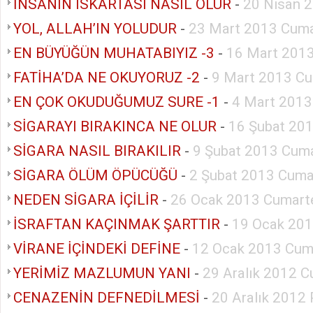
İNSANIN ISKARTASI NASIL OLUR
-
20 Nisan 
YOL, ALLAH’IN YOLUDUR
-
23 Mart 2013 Cuma
EN BÜYÜĞÜN MUHATABIYIZ -3
-
16 Mart 2013
FATİHA’DA NE OKUYORUZ -2
-
9 Mart 2013 Cu
EN ÇOK OKUDUĞUMUZ SURE -1
-
4 Mart 2013
SİGARAYI BIRAKINCA NE OLUR
-
16 Şubat 20
SİGARA NASIL BIRAKILIR
-
9 Şubat 2013 Cuma
SİGARA ÖLÜM ÖPÜCÜĞÜ
-
2 Şubat 2013 Cuma
NEDEN SİGARA İÇİLİR
-
26 Ocak 2013 Cumart
İSRAFTAN KAÇINMAK ŞARTTIR
-
19 Ocak 201
VİRANE İÇİNDEKİ DEFİNE
-
12 Ocak 2013 Cum
YERİMİZ MAZLUMUN YANI
-
29 Aralık 2012 C
CENAZENİN DEFNEDİLMESİ
-
20 Aralık 2012