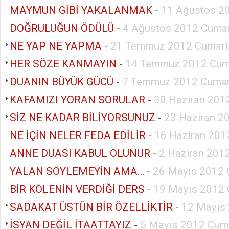
MAYMUN GİBİ YAKALANMAK
-
11 Ağustos 2
DOĞRULUĞUN ÖDÜLÜ
-
4 Ağustos 2012 Cumar
NE YAP NE YAPMA
-
21 Temmuz 2012 Cumart
HER SÖZE KANMAYIN
-
14 Temmuz 2012 Cum
DUANIN BÜYÜK GÜCÜ
-
7 Temmuz 2012 Cumar
KAFAMIZI YORAN SORULAR
-
30 Haziran 201
SİZ NE KADAR BİLİYORSUNUZ
-
23 Haziran 2
NE İÇİN NELER FEDA EDİLİR
-
16 Haziran 201
ANNE DUASI KABUL OLUNUR
-
2 Haziran 201
YALAN SÖYLEMEYİN AMA…
-
26 Mayıs 2012 
BİR KÖLENİN VERDİĞİ DERS
-
19 Mayıs 2012 
SADAKAT ÜSTÜN BİR ÖZELLİKTİR
-
12 Mayıs
İSYAN DEĞİL İTAATTAYIZ
-
5 Mayıs 2012 Cum