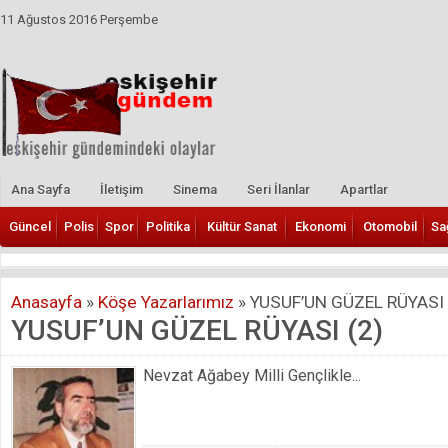
11 Ağustos 2016 Perşembe
Ana Sayfa
İletişim
Sinema
Seri İlanlar
Apartlar
Güncel
Polis
Spor
Politika
Kültür Sanat
Ekonomi
Otomobil
Sa
Anasayfa
»
Köşe Yazarlarımız
»
YUSUF’UN GÜZEL RÜYASI 
YUSUF’UN GÜZEL RÜYASI (2)
Nevzat Ağabey Milli Gençlikle...