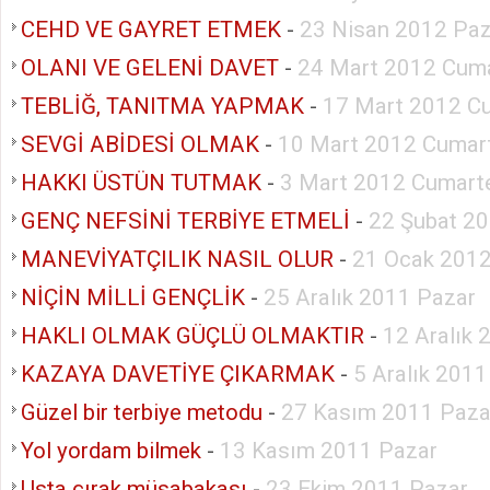
CEHD VE GAYRET ETMEK
-
23 Nisan 2012 Paz
OLANI VE GELENİ DAVET
-
24 Mart 2012 Cuma
TEBLİĞ, TANITMA YAPMAK
-
17 Mart 2012 C
SEVGİ ABİDESİ OLMAK
-
10 Mart 2012 Cumar
HAKKI ÜSTÜN TUTMAK
-
3 Mart 2012 Cumart
GENÇ NEFSİNİ TERBİYE ETMELİ
-
22 Şubat 2
MANEVİYATÇILIK NASIL OLUR
-
21 Ocak 2012
NİÇİN MİLLİ GENÇLİK
-
25 Aralık 2011 Pazar
HAKLI OLMAK GÜÇLÜ OLMAKTIR
-
12 Aralık 
KAZAYA DAVETİYE ÇIKARMAK
-
5 Aralık 2011
Güzel bir terbiye metodu
-
27 Kasım 2011 Paza
Yol yordam bilmek
-
13 Kasım 2011 Pazar
Usta çırak müsabakası
-
23 Ekim 2011 Pazar