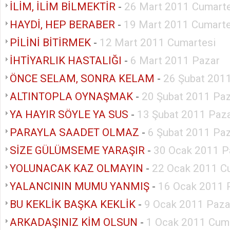
İLİM, İLİM BİLMEKTİR
-
26 Mart 2011 Cumarte
HAYDİ, HEP BERABER
-
19 Mart 2011 Cumarte
PİLİNİ BİTİRMEK
-
12 Mart 2011 Cumartesi
İHTİYARLIK HASTALIĞI
-
6 Mart 2011 Pazar
ÖNCE SELAM, SONRA KELAM
-
26 Şubat 201
ALTINTOPLA OYNAŞMAK
-
20 Şubat 2011 Pa
YA HAYIR SÖYLE YA SUS
-
13 Şubat 2011 Paz
PARAYLA SAADET OLMAZ
-
6 Şubat 2011 Pa
SİZE GÜLÜMSEME YARAŞIR
-
30 Ocak 2011 P
YOLUNACAK KAZ OLMAYIN
-
22 Ocak 2011 C
YALANCININ MUMU YANMIŞ
-
16 Ocak 2011 
BU KEKLİK BAŞKA KEKLİK
-
9 Ocak 2011 Paza
ARKADAŞINIZ KİM OLSUN
-
1 Ocak 2011 Cum