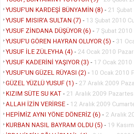
YUSUF’UN KARDEŞİ BÜNYAMİN (8)
-
21 Şubat
YUSUF MISIR’A SULTAN (7)
-
13 Şubat 2010 C
YUSUF ZİNDANA DÜŞÜYOR (6)
-
7 Şubat 2010
YUSUF’U GÖREN HAYRAN OLUYOR (5)
-
31 Oc
YUSUF İLE ZÜLEYHA (4)
-
24 Ocak 2010 Pazar
YUSUF KADERİNİ YAŞIYOR (3)
-
17 Ocak 2010
YUSUF’UN GÜZEL RÜYASI (2)
-
10 Ocak 2010 
GÜZEL YÜZLÜ YUSUF (1)
-
27 Aralık 2009 Paz
KIZIM SÜTE SU KAT
-
21 Aralık 2009 Pazartes
ALLAH İZİN VERİRSE
-
12 Aralık 2009 Cumart
HEPİMİZ AYNI YÖNE DÖNERİZ (6)
-
2 Aralık 
KURBAN NASIL BAYRAM OLDU (5)
-
19 Kasım