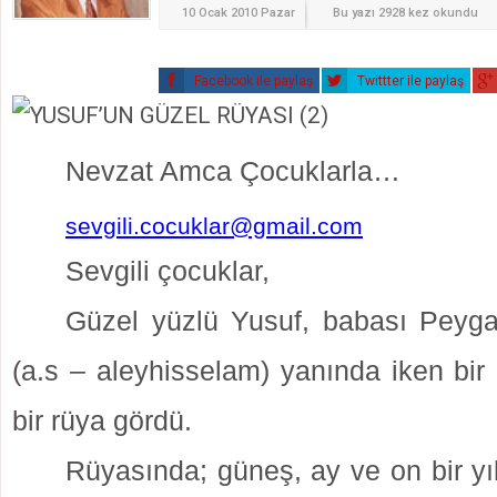
10 Ocak 2010 Pazar
Bu yazı 2928 kez okundu
Facebook ile paylaş
Twittter ile paylaş
Nevzat Amca
Çocuklarla…
sevgili.cocuklar@gmail.com
Sevgili çocuklar,
Güzel yüzlü Yusuf, babası Peyg
(a.s – aleyhisselam) yanında iken bir
bir rüya gördü.
Rüyasında; güneş, ay ve on bir yı