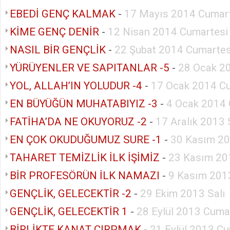
EBEDİ GENÇ KALMAK
-
17 Mayıs 2014 Cumar
KİME GENÇ DENİR
-
12 Nisan 2014 Cumartesi
NASIL BİR GENÇLİK
-
22 Şubat 2014 Cumartes
YÜRÜYENLER VE SAPITANLAR -5
-
28 Ocak 20
YOL, ALLAH’IN YOLUDUR -4
-
17 Ocak 2014 C
EN BÜYÜĞÜN MUHATABIYIZ -3
-
4 Ocak 2014 
FATİHA’DA NE OKUYORUZ -2
-
17 Aralık 2013 
EN ÇOK OKUDUĞUMUZ SURE -1
-
30 Kasım 20
TAHARET TEMİZLİK İLK İŞİMİZ
-
23 Kasım 20
BİR PROFESÖRÜN İLK NAMAZI
-
9 Kasım 201
GENÇLİK, GELECEKTİR -2
-
29 Ekim 2013 Salı
GENÇLİK, GELECEKTİR 1
-
28 Eylül 2013 Cuma
BİRLİKTE KANAT ÇIRPMAK
-
21 Eylül 2013 Cu