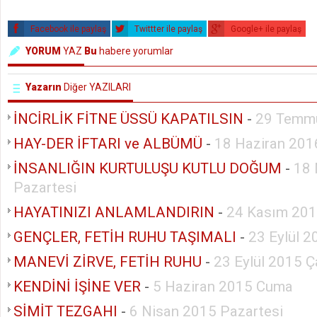
Facebook ile paylaş
Twittter ile paylaş
Google+ ile paylaş
YORUM
YAZ
Bu
habere yorumlar
Yazarın
Diğer YAZILARI
İNCİRLİK FİTNE ÜSSÜ KAPATILSIN
-
29 Temm
HAY-DER İFTARI ve ALBÜMÜ
-
18 Haziran 201
İNSANLIĞIN KURTULUŞU KUTLU DOĞUM
-
18 
Pazartesi
HAYATINIZI ANLAMLANDIRIN
-
24 Kasım 201
GENÇLER, FETİH RUHU TAŞIMALI
-
23 Eylül 
MANEVİ ZİRVE, FETİH RUHU
-
23 Eylül 2015 
KENDİNİ İŞİNE VER
-
5 Haziran 2015 Cuma
SİMİT TEZGAHI
-
6 Nisan 2015 Pazartesi