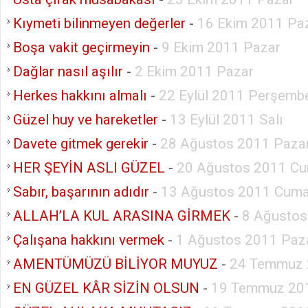
Kıymeti bilinmeyen değerler
-
16 Ekim 2011 Pa
Boşa vakit geçirmeyin
-
9 Ekim 2011 Pazar
Dağlar nasıl aşılır
-
2 Ekim 2011 Pazar
Herkes hakkını almalı
-
22 Eylül 2011 Perşemb
Güzel huy ve hareketler
-
13 Eylül 2011 Salı
Davete gitmek gerekir
-
28 Ağustos 2011 Paza
HER ŞEYİN ASLI GÜZEL
-
20 Ağustos 2011 Cu
Sabır, başarının adıdır
-
13 Ağustos 2011 Cuma
ALLAH’LA KUL ARASINA GİRMEK
-
8 Ağustos
Çalışana hakkını vermek
-
1 Ağustos 2011 Paza
AMENTÜMÜZÜ BİLİYOR MUYUZ
-
24 Temmuz 
EN GÜZEL KÂR SİZİN OLSUN
-
19 Temmuz 201