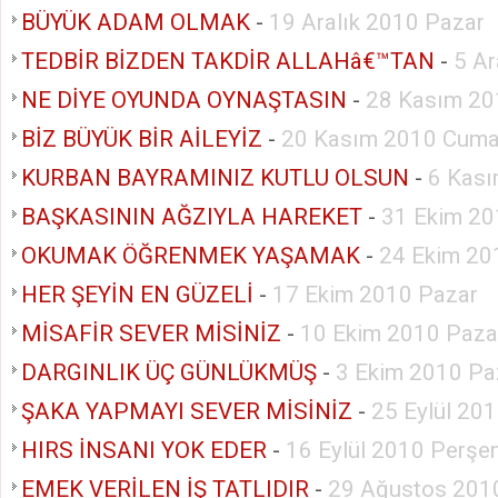
BÜYÜK ADAM OLMAK
-
19 Aralık 2010 Pazar
TEDBİR BİZDEN TAKDİR ALLAHâ€™TAN
-
5 Ar
NE DİYE OYUNDA OYNAŞTASIN
-
28 Kasım 20
BİZ BÜYÜK BİR AİLEYİZ
-
20 Kasım 2010 Cuma
KURBAN BAYRAMINIZ KUTLU OLSUN
-
6 Kası
BAŞKASININ AĞZIYLA HAREKET
-
31 Ekim 20
OKUMAK ÖĞRENMEK YAŞAMAK
-
24 Ekim 20
HER ŞEYİN EN GÜZELİ
-
17 Ekim 2010 Pazar
MİSAFİR SEVER MİSİNİZ
-
10 Ekim 2010 Paza
DARGINLIK ÜÇ GÜNLÜKMÜŞ
-
3 Ekim 2010 Pa
ŞAKA YAPMAYI SEVER MİSİNİZ
-
25 Eylül 20
HIRS İNSANI YOK EDER
-
16 Eylül 2010 Perş
EMEK VERİLEN İŞ TATLIDIR
-
29 Ağustos 201