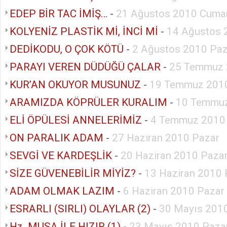
EDEP BİR TAC İMİŞ…
-
21 Ağustos 2010 Cumar
KOLYENİZ PLASTİK Mİ, İNCİ Mİ
-
14 Ağustos 
DEDİKODU, O ÇOK KÖTÜ
-
2 Ağustos 2010 Paz
PARAYI VEREN DÜDÜĞÜ ÇALAR
-
25 Temmuz 
KUR’AN OKUYOR MUSUNUZ
-
19 Temmuz 2010
ARAMIZDA KÖPRÜLER KURALIM
-
10 Temmuz
ELİ ÖPÜLESİ ANNELERİMİZ
-
4 Temmuz 2010
ON PARALIK ADAM
-
27 Haziran 2010 Pazar
SEVGİ VE KARDEŞLİK
-
20 Haziran 2010 Paza
SİZE GÜVENEBİLİR MİYİZ?
-
13 Haziran 2010 
ADAM OLMAK LAZIM
-
6 Haziran 2010 Pazar
ESRARLI (SIRLI) OLAYLAR (2)
-
30 Mayıs 201
Hz. MUSA İLE HIZIR (1)
-
23 Mayıs 2010 Paza