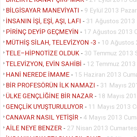
BİLGİSAYAR MANEVİYATI
-
9 Eylül 2013 Pazar
İNSANIN İŞİ, EŞİ, AŞI, LAFI
-
31 Ağustos 2013 
PİRİNÇ DEYİP GEÇMEYİN
-
17 Ağustos 2013 
MÜTHİŞ SİLAH, TELEVİZYON -3
-
10 Ağustos 
TELE–HİPNOTİZE OLDUK
-
30 Temmuz 2013 S
TELEVİZYON, EVİN SAHİBİ
-
12 Temmuz 2013
HANİ NEREDE İMAME
-
15 Haziran 2013 Cuma
BİR PROFESÖRÜN İLK NAMAZI
-
31 Mayıs 20
ÜLKE GENÇLİĞİNE BİR NAZAR
-
18 Mayıs 201
GENÇLİK UYUŞTURULUYOR
-
11 Mayıs 2013 C
CANAVAR NASIL YETİŞİR
-
4 Mayıs 2013 Cuma
AİLE NEYE BENZER
-
27 Nisan 2013 Cumartes