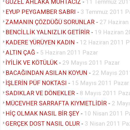
GÜZEL AHLAKA MUHTACIZ
-
11 Temmuz 2011
EYUP PEYGAMBER SABRI
-
3 Temmuz 2011 P
ZAMANIN ÇÖZDÜĞÜ SORUNLAR
-
27 Haziran
BENCİLLİK YALNIZLIK GETİRİR
-
19 Haziran 2
KADERE YÜRÜYEN KADIN
-
12 Haziran 2011 P
ALTIN ÇAĞ
-
5 Haziran 2011 Pazar
İYİLİK VE KÖTÜLÜK
-
29 Mayıs 2011 Pazar
BACAĞINDAN ASILAN KOYUN
-
22 Mayıs 201
İŞLERİN PÜF NOKTASI
-
15 Mayıs 2011 Pazar
SADIKLAR VE DÖNEKLER
-
8 Mayıs 2011 Paz
MÜCEVHER SARRAFTA KIYMETLİDİR
-
2 Mayı
HİÇ OLMAK NASIL BİR ŞEY
-
10 Nisan 2011 P
GERÇEK DOST NASIL OLUR
-
3 Nisan 2011 Pa