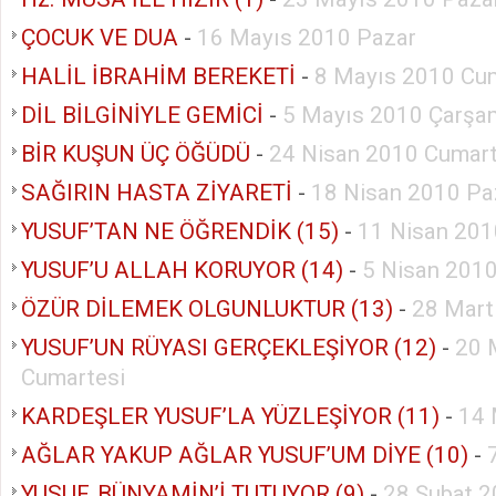
ÇOCUK VE DUA
-
16 Mayıs 2010 Pazar
HALİL İBRAHİM BEREKETİ
-
8 Mayıs 2010 Cu
DİL BİLGİNİYLE GEMİCİ
-
5 Mayıs 2010 Çarşa
BİR KUŞUN ÜÇ ÖĞÜDÜ
-
24 Nisan 2010 Cumart
SAĞIRIN HASTA ZİYARETİ
-
18 Nisan 2010 Pa
YUSUF’TAN NE ÖĞRENDİK (15)
-
11 Nisan 201
YUSUF’U ALLAH KORUYOR (14)
-
5 Nisan 2010
ÖZÜR DİLEMEK OLGUNLUKTUR (13)
-
28 Mart
YUSUF’UN RÜYASI GERÇEKLEŞİYOR (12)
-
20 
Cumartesi
KARDEŞLER YUSUF’LA YÜZLEŞİYOR (11)
-
14 
AĞLAR YAKUP AĞLAR YUSUF’UM DİYE (10)
-
YUSUF, BÜNYAMİN’İ TUTUYOR (9)
-
28 Şubat 2