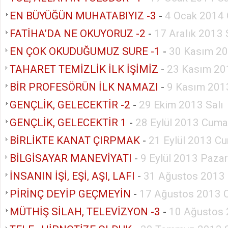
EN BÜYÜĞÜN MUHATABIYIZ -3
-
4 Ocak 2014 
FATİHA’DA NE OKUYORUZ -2
-
17 Aralık 2013 
EN ÇOK OKUDUĞUMUZ SURE -1
-
30 Kasım 20
TAHARET TEMİZLİK İLK İŞİMİZ
-
23 Kasım 20
BİR PROFESÖRÜN İLK NAMAZI
-
9 Kasım 201
GENÇLİK, GELECEKTİR -2
-
29 Ekim 2013 Salı
GENÇLİK, GELECEKTİR 1
-
28 Eylül 2013 Cuma
BİRLİKTE KANAT ÇIRPMAK
-
21 Eylül 2013 Cu
BİLGİSAYAR MANEVİYATI
-
9 Eylül 2013 Pazar
İNSANIN İŞİ, EŞİ, AŞI, LAFI
-
31 Ağustos 2013 
PİRİNÇ DEYİP GEÇMEYİN
-
17 Ağustos 2013 
MÜTHİŞ SİLAH, TELEVİZYON -3
-
10 Ağustos 