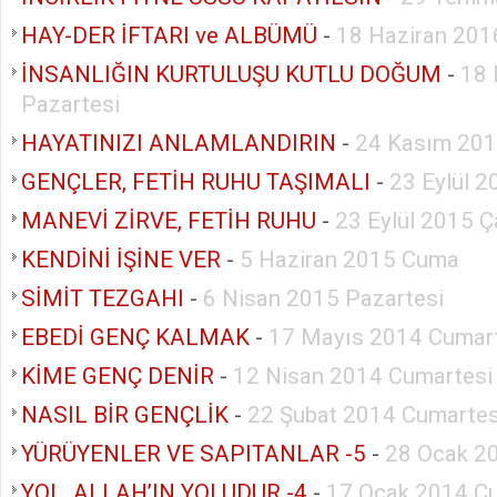
HAY-DER İFTARI ve ALBÜMÜ
-
18 Haziran 201
İNSANLIĞIN KURTULUŞU KUTLU DOĞUM
-
18 
Pazartesi
HAYATINIZI ANLAMLANDIRIN
-
24 Kasım 201
GENÇLER, FETİH RUHU TAŞIMALI
-
23 Eylül 
MANEVİ ZİRVE, FETİH RUHU
-
23 Eylül 2015 
KENDİNİ İŞİNE VER
-
5 Haziran 2015 Cuma
SİMİT TEZGAHI
-
6 Nisan 2015 Pazartesi
EBEDİ GENÇ KALMAK
-
17 Mayıs 2014 Cumar
KİME GENÇ DENİR
-
12 Nisan 2014 Cumartesi
NASIL BİR GENÇLİK
-
22 Şubat 2014 Cumartes
YÜRÜYENLER VE SAPITANLAR -5
-
28 Ocak 20
YOL, ALLAH’IN YOLUDUR -4
-
17 Ocak 2014 C