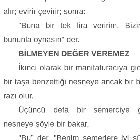
alır; evirir çevirir;
sonra:
"Buna bir tek lira veririm. Bi
bununla oynasın" der.
BİLMEYEN DEĞER VEREMEZ
İkinci olarak bir manifaturacıya gi
bir taşa benzettiği
nesneye ancak bir b
razı olur.
Üçüncü defa bir semerciye g
nesneye şöyle bir bakar,
"Bu” der.
"Benim semerlere iyi s