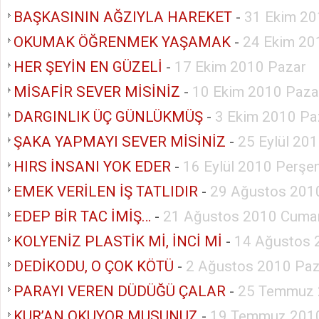
BAŞKASININ AĞZIYLA HAREKET
-
31 Ekim 20
OKUMAK ÖĞRENMEK YAŞAMAK
-
24 Ekim 20
HER ŞEYİN EN GÜZELİ
-
17 Ekim 2010 Pazar
MİSAFİR SEVER MİSİNİZ
-
10 Ekim 2010 Paza
DARGINLIK ÜÇ GÜNLÜKMÜŞ
-
3 Ekim 2010 Pa
ŞAKA YAPMAYI SEVER MİSİNİZ
-
25 Eylül 20
HIRS İNSANI YOK EDER
-
16 Eylül 2010 Perş
EMEK VERİLEN İŞ TATLIDIR
-
29 Ağustos 201
EDEP BİR TAC İMİŞ…
-
21 Ağustos 2010 Cumar
KOLYENİZ PLASTİK Mİ, İNCİ Mİ
-
14 Ağustos 
DEDİKODU, O ÇOK KÖTÜ
-
2 Ağustos 2010 Paz
PARAYI VEREN DÜDÜĞÜ ÇALAR
-
25 Temmuz 
KUR’AN OKUYOR MUSUNUZ
-
19 Temmuz 2010