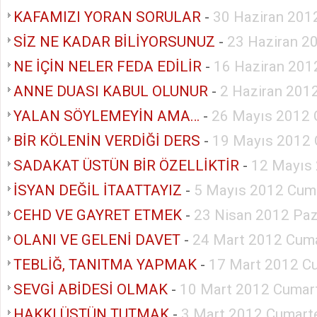
KAFAMIZI YORAN SORULAR
-
30 Haziran 201
SİZ NE KADAR BİLİYORSUNUZ
-
23 Haziran 2
NE İÇİN NELER FEDA EDİLİR
-
16 Haziran 201
ANNE DUASI KABUL OLUNUR
-
2 Haziran 201
YALAN SÖYLEMEYİN AMA…
-
26 Mayıs 2012 
BİR KÖLENİN VERDİĞİ DERS
-
19 Mayıs 2012 
SADAKAT ÜSTÜN BİR ÖZELLİKTİR
-
12 Mayıs
İSYAN DEĞİL İTAATTAYIZ
-
5 Mayıs 2012 Cum
CEHD VE GAYRET ETMEK
-
23 Nisan 2012 Paz
OLANI VE GELENİ DAVET
-
24 Mart 2012 Cuma
TEBLİĞ, TANITMA YAPMAK
-
17 Mart 2012 C
SEVGİ ABİDESİ OLMAK
-
10 Mart 2012 Cumar
HAKKI ÜSTÜN TUTMAK
-
3 Mart 2012 Cumart