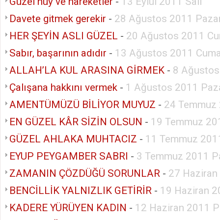
Güzel huy ve hareketler
-
13 Eylül 2011 Salı
Davete gitmek gerekir
-
28 Ağustos 2011 Paza
HER ŞEYİN ASLI GÜZEL
-
20 Ağustos 2011 Cu
Sabır, başarının adıdır
-
13 Ağustos 2011 Cuma
ALLAH’LA KUL ARASINA GİRMEK
-
8 Ağustos
Çalışana hakkını vermek
-
1 Ağustos 2011 Paza
AMENTÜMÜZÜ BİLİYOR MUYUZ
-
24 Temmuz 
EN GÜZEL KÂR SİZİN OLSUN
-
19 Temmuz 201
GÜZEL AHLAKA MUHTACIZ
-
11 Temmuz 2011
EYUP PEYGAMBER SABRI
-
3 Temmuz 2011 P
ZAMANIN ÇÖZDÜĞÜ SORUNLAR
-
27 Haziran
BENCİLLİK YALNIZLIK GETİRİR
-
19 Haziran 2
KADERE YÜRÜYEN KADIN
-
12 Haziran 2011 P