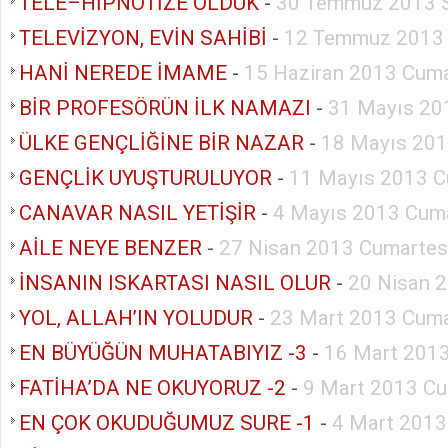
TELE–HİPNOTİZE OLDUK
-
30 Temmuz 2013 S
TELEVİZYON, EVİN SAHİBİ
-
12 Temmuz 2013
HANİ NEREDE İMAME
-
15 Haziran 2013 Cuma
BİR PROFESÖRÜN İLK NAMAZI
-
31 Mayıs 20
ÜLKE GENÇLİĞİNE BİR NAZAR
-
18 Mayıs 201
GENÇLİK UYUŞTURULUYOR
-
11 Mayıs 2013 C
CANAVAR NASIL YETİŞİR
-
4 Mayıs 2013 Cuma
AİLE NEYE BENZER
-
27 Nisan 2013 Cumartes
İNSANIN ISKARTASI NASIL OLUR
-
20 Nisan 
YOL, ALLAH’IN YOLUDUR
-
23 Mart 2013 Cuma
EN BÜYÜĞÜN MUHATABIYIZ -3
-
16 Mart 2013
FATİHA’DA NE OKUYORUZ -2
-
9 Mart 2013 Cu
EN ÇOK OKUDUĞUMUZ SURE -1
-
4 Mart 2013