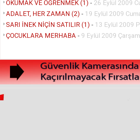
OKUMAK VE ÖĞRENMEK (1)
-
26 Eylül 2009 C
ADALET, HER ZAMAN (2)
-
19 Eylül 2009 Cuma
SARI İNEK NİÇİN SATILIR (1)
-
13 Eylül 2009 
ÇOCUKLARA MERHABA
-
9 Eylül 2009 Çarşa