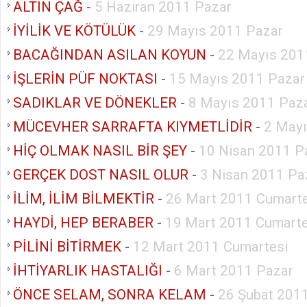
ALTIN ÇAĞ
-
5 Haziran 2011 Pazar
İYİLİK VE KÖTÜLÜK
-
29 Mayıs 2011 Pazar
BACAĞINDAN ASILAN KOYUN
-
22 Mayıs 201
İŞLERİN PÜF NOKTASI
-
15 Mayıs 2011 Pazar
SADIKLAR VE DÖNEKLER
-
8 Mayıs 2011 Paz
MÜCEVHER SARRAFTA KIYMETLİDİR
-
2 Mayı
HİÇ OLMAK NASIL BİR ŞEY
-
10 Nisan 2011 P
GERÇEK DOST NASIL OLUR
-
3 Nisan 2011 Pa
İLİM, İLİM BİLMEKTİR
-
26 Mart 2011 Cumarte
HAYDİ, HEP BERABER
-
19 Mart 2011 Cumarte
PİLİNİ BİTİRMEK
-
12 Mart 2011 Cumartesi
İHTİYARLIK HASTALIĞI
-
6 Mart 2011 Pazar
ÖNCE SELAM, SONRA KELAM
-
26 Şubat 201