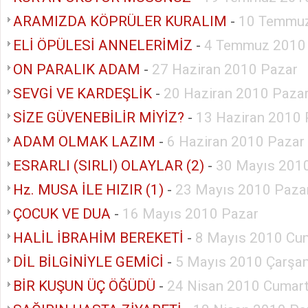
ARAMIZDA KÖPRÜLER KURALIM
-
10 Temmuz
ELİ ÖPÜLESİ ANNELERİMİZ
-
4 Temmuz 2010
ON PARALIK ADAM
-
27 Haziran 2010 Pazar
SEVGİ VE KARDEŞLİK
-
20 Haziran 2010 Paza
SİZE GÜVENEBİLİR MİYİZ?
-
13 Haziran 2010 
ADAM OLMAK LAZIM
-
6 Haziran 2010 Pazar
ESRARLI (SIRLI) OLAYLAR (2)
-
30 Mayıs 201
Hz. MUSA İLE HIZIR (1)
-
23 Mayıs 2010 Paza
ÇOCUK VE DUA
-
16 Mayıs 2010 Pazar
HALİL İBRAHİM BEREKETİ
-
8 Mayıs 2010 Cu
DİL BİLGİNİYLE GEMİCİ
-
5 Mayıs 2010 Çarşa
BİR KUŞUN ÜÇ ÖĞÜDÜ
-
24 Nisan 2010 Cumart