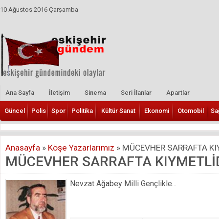
10 Ağustos 2016 Çarşamba
Ana Sayfa
İletişim
Sinema
Seri İlanlar
Apartlar
Güncel
Polis
Spor
Politika
Kültür Sanat
Ekonomi
Otomobil
Sa
Anasayfa
»
Köşe Yazarlarımız
»
MÜCEVHER SARRAFTA KI
MÜCEVHER SARRAFTA KIYMETLİ
Nevzat Ağabey Milli Gençlikle...