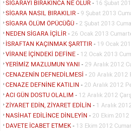
SİGARAYI BIRAKINCA NE OLUR
-
16 Şubat 20
SİGARA NASIL BIRAKILIR
-
9 Şubat 2013 Cuma
SİGARA ÖLÜM ÖPÜCÜĞÜ
-
2 Şubat 2013 Cuma
NEDEN SİGARA İÇİLİR
-
26 Ocak 2013 Cumart
İSRAFTAN KAÇINMAK ŞARTTIR
-
19 Ocak 201
VİRANE İÇİNDEKİ DEFİNE
-
12 Ocak 2013 Cum
YERİMİZ MAZLUMUN YANI
-
29 Aralık 2012 C
CENAZENİN DEFNEDİLMESİ
-
20 Aralık 2012
CENAZE DEFNİNE KATILIN
-
20 Aralık 2012 
ACI GÜN DOSTU OLALIM
-
12 Aralık 2012 Ça
ZİYARET EDİN, ZİYARET EDİLİN
-
1 Aralık 201
NASİHAT EDİLİNCE DİNLEYİN
-
20 Ekim 2012
DAVETE İCABET ETMEK
-
13 Ekim 2012 Cumar