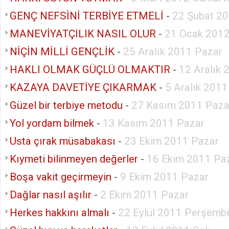
GENÇ NEFSİNİ TERBİYE ETMELİ
-
22 Şubat 2
MANEVİYATÇILIK NASIL OLUR
-
21 Ocak 2012
NİÇİN MİLLİ GENÇLİK
-
25 Aralık 2011 Pazar
HAKLI OLMAK GÜÇLÜ OLMAKTIR
-
12 Aralık 
KAZAYA DAVETİYE ÇIKARMAK
-
5 Aralık 2011
Güzel bir terbiye metodu
-
27 Kasım 2011 Paza
Yol yordam bilmek
-
13 Kasım 2011 Pazar
Usta çırak müsabakası
-
23 Ekim 2011 Pazar
Kıymeti bilinmeyen değerler
-
16 Ekim 2011 Pa
Boşa vakit geçirmeyin
-
9 Ekim 2011 Pazar
Dağlar nasıl aşılır
-
2 Ekim 2011 Pazar
Herkes hakkını almalı
-
22 Eylül 2011 Perşemb