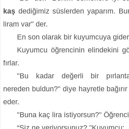
kaş
dediğimiz süslerden yaparım. Bu
liram var" der.
En son olarak bir kuyumcuya gider
Kuyumcu öğrencinin elindekini g
fırlar.
"Bu kadar değerli bir pırlant
nereden
buldun?" diye hayretle bağırı
eder.
"Buna kaç lira
istiyorsun?" Öğrenci
“Siz ne veriyorsunuz? "Kuyumcu;