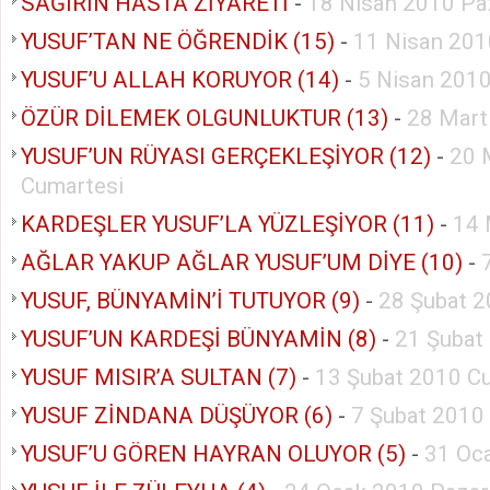
SAĞIRIN HASTA ZİYARETİ
-
18 Nisan 2010 Pa
YUSUF’TAN NE ÖĞRENDİK (15)
-
11 Nisan 201
YUSUF’U ALLAH KORUYOR (14)
-
5 Nisan 2010
ÖZÜR DİLEMEK OLGUNLUKTUR (13)
-
28 Mart
YUSUF’UN RÜYASI GERÇEKLEŞİYOR (12)
-
20 
Cumartesi
KARDEŞLER YUSUF’LA YÜZLEŞİYOR (11)
-
14 
AĞLAR YAKUP AĞLAR YUSUF’UM DİYE (10)
-
YUSUF, BÜNYAMİN’İ TUTUYOR (9)
-
28 Şubat 2
YUSUF’UN KARDEŞİ BÜNYAMİN (8)
-
21 Şubat
YUSUF MISIR’A SULTAN (7)
-
13 Şubat 2010 C
YUSUF ZİNDANA DÜŞÜYOR (6)
-
7 Şubat 2010
YUSUF’U GÖREN HAYRAN OLUYOR (5)
-
31 Oc