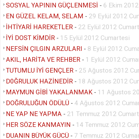
SOSYAL YAPININ GÜÇLENMESİ
-
6 Ekim 2012
EN GÜZEL KELAM, SELAM
-
29 Eylül 2012 Cu
İHTİYARİ HAREKETLER
-
22 Eylül 2012 Cumart
İYİ DOST KİMDİR
-
15 Eylül 2012 Cumartesi
NEFSİN ÇILGIN ARZULARI
-
8 Eylül 2012 Cuma
AKIL, HARİTA VE REHBER
-
1 Eylül 2012 Cuma
TUTUMLU İYİ GENÇLER
-
25 Ağustos 2012 Cu
D0ĞRULUK HAZİNEDİR
-
18 Ağustos 2012 Cu
MAYMUN GİBİ YAKALANMAK
-
11 Ağustos 2
DOĞRULUĞUN ÖDÜLÜ
-
4 Ağustos 2012 Cumar
NE YAP NE YAPMA
-
21 Temmuz 2012 Cumart
HER SÖZE KANMAYIN
-
14 Temmuz 2012 Cum
DUANIN BÜYÜK GÜCÜ
-
7 Temmuz 2012 Cumar