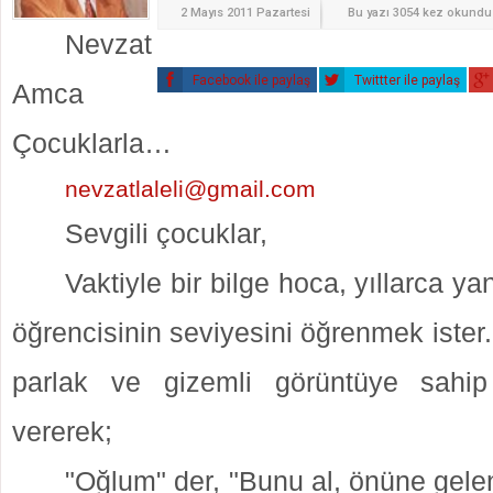
2 Mayıs 2011 Pazartesi
Bu yazı 3054 kez okundu
Nevzat
Facebook ile paylaş
Twittter ile paylaş
Amca
Çocuklarla…
nevzatlaleli@gmail.com
Sevgili çocuklar,
Vaktiyle bir bilge hoca, yıllarca yan
öğrencisinin
seviyesini öğrenmek ister
parlak ve gizemli görüntüye sahip
vererek;
"Oğlum" der, "Bunu al, önüne gele