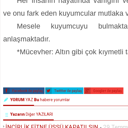
Her insanın hayatında varlığını v
ve onu fark eden
kuyumcular mutlaka v
Mesele kuyumcuyu bulmakt
anlaşmaktadır.
*Mücevher: Altın gibi çok kıymetli 
Facebook ile paylaş
Twittter ile paylaş
Google+ ile paylaş
YORUM
YAZ
Bu
habere yorumlar
Yazarın
Diğer YAZILARI
İNCİRLİK FİTNE ÜSSÜ KAPATILSIN
-
29 Temm