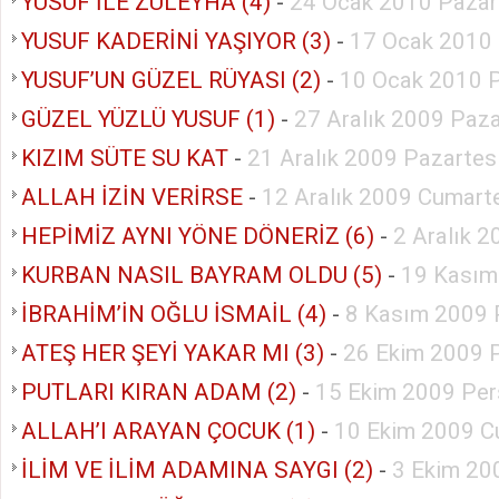
YUSUF İLE ZÜLEYHA (4)
-
24 Ocak 2010 Pazar
YUSUF KADERİNİ YAŞIYOR (3)
-
17 Ocak 2010
YUSUF’UN GÜZEL RÜYASI (2)
-
10 Ocak 2010 
GÜZEL YÜZLÜ YUSUF (1)
-
27 Aralık 2009 Paz
KIZIM SÜTE SU KAT
-
21 Aralık 2009 Pazartes
ALLAH İZİN VERİRSE
-
12 Aralık 2009 Cumart
HEPİMİZ AYNI YÖNE DÖNERİZ (6)
-
2 Aralık 
KURBAN NASIL BAYRAM OLDU (5)
-
19 Kasım
İBRAHİM’İN OĞLU İSMAİL (4)
-
8 Kasım 2009 
ATEŞ HER ŞEYİ YAKAR MI (3)
-
26 Ekim 2009 P
PUTLARI KIRAN ADAM (2)
-
15 Ekim 2009 Pe
ALLAH’I ARAYAN ÇOCUK (1)
-
10 Ekim 2009 C
İLİM VE İLİM ADAMINA SAYGI (2)
-
3 Ekim 20