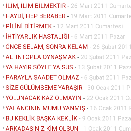
İLİM, İLİM BİLMEKTİR
-
26 Mart 2011 Cumarte
HAYDİ, HEP BERABER
-
19 Mart 2011 Cumarte
PİLİNİ BİTİRMEK
-
12 Mart 2011 Cumartesi
İHTİYARLIK HASTALIĞI
-
6 Mart 2011 Pazar
ÖNCE SELAM, SONRA KELAM
-
26 Şubat 201
ALTINTOPLA OYNAŞMAK
-
20 Şubat 2011 Pa
YA HAYIR SÖYLE YA SUS
-
13 Şubat 2011 Paz
PARAYLA SAADET OLMAZ
-
6 Şubat 2011 Pa
SİZE GÜLÜMSEME YARAŞIR
-
30 Ocak 2011 P
YOLUNACAK KAZ OLMAYIN
-
22 Ocak 2011 C
YALANCININ MUMU YANMIŞ
-
16 Ocak 2011 
BU KEKLİK BAŞKA KEKLİK
-
9 Ocak 2011 Paza
ARKADAŞINIZ KİM OLSUN
-
1 Ocak 2011 Cum