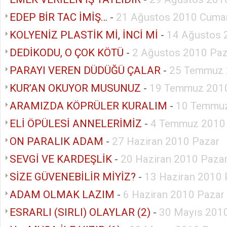
EDEP BİR TAC İMİŞ…
-
21 Ağustos 2010 Cumar
KOLYENİZ PLASTİK Mİ, İNCİ Mİ
-
14 Ağustos 
DEDİKODU, O ÇOK KÖTÜ
-
2 Ağustos 2010 Paz
PARAYI VEREN DÜDÜĞÜ ÇALAR
-
25 Temmuz 
KUR’AN OKUYOR MUSUNUZ
-
19 Temmuz 2010
ARAMIZDA KÖPRÜLER KURALIM
-
10 Temmuz
ELİ ÖPÜLESİ ANNELERİMİZ
-
4 Temmuz 2010
ON PARALIK ADAM
-
27 Haziran 2010 Pazar
SEVGİ VE KARDEŞLİK
-
20 Haziran 2010 Paza
SİZE GÜVENEBİLİR MİYİZ?
-
13 Haziran 2010 
ADAM OLMAK LAZIM
-
6 Haziran 2010 Pazar
ESRARLI (SIRLI) OLAYLAR (2)
-
30 Mayıs 201