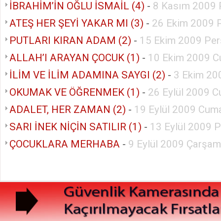
İBRAHİM’İN OĞLU İSMAİL (4)
-
8 Kasım 2009 
ATEŞ HER ŞEYİ YAKAR MI (3)
-
26 Ekim 2009 P
PUTLARI KIRAN ADAM (2)
-
15 Ekim 2009 Pe
ALLAH’I ARAYAN ÇOCUK (1)
-
10 Ekim 2009 C
İLİM VE İLİM ADAMINA SAYGI (2)
-
3 Ekim 20
OKUMAK VE ÖĞRENMEK (1)
-
26 Eylül 2009 C
ADALET, HER ZAMAN (2)
-
19 Eylül 2009 Cuma
SARI İNEK NİÇİN SATILIR (1)
-
13 Eylül 2009 
ÇOCUKLARA MERHABA
-
9 Eylül 2009 Çarşa