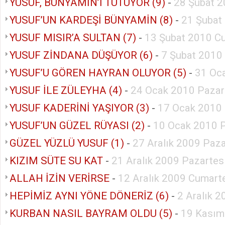
YUSUF, BÜNYAMİN’İ TUTUYOR (9)
-
28 Şubat 2
YUSUF’UN KARDEŞİ BÜNYAMİN (8)
-
21 Şubat
YUSUF MISIR’A SULTAN (7)
-
13 Şubat 2010 C
YUSUF ZİNDANA DÜŞÜYOR (6)
-
7 Şubat 2010
YUSUF’U GÖREN HAYRAN OLUYOR (5)
-
31 Oc
YUSUF İLE ZÜLEYHA (4)
-
24 Ocak 2010 Pazar
YUSUF KADERİNİ YAŞIYOR (3)
-
17 Ocak 2010
YUSUF’UN GÜZEL RÜYASI (2)
-
10 Ocak 2010 
GÜZEL YÜZLÜ YUSUF (1)
-
27 Aralık 2009 Paz
KIZIM SÜTE SU KAT
-
21 Aralık 2009 Pazartes
ALLAH İZİN VERİRSE
-
12 Aralık 2009 Cumart
HEPİMİZ AYNI YÖNE DÖNERİZ (6)
-
2 Aralık 
KURBAN NASIL BAYRAM OLDU (5)
-
19 Kasım