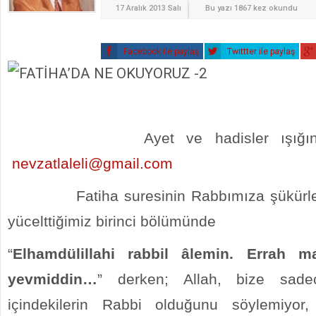
17 Aralık 2013 Salı
Bu yazı 1867 kez okundu
Facebook ile paylaş
Twittter ile paylaş
Ayet ve hadisler ışığı
nevzatlaleli@gmail.com
Fatiha suresinin Rabbımıza şükürler e
yücelttiğimiz birinci bölümünde
“
Elhamdülillahi rabbil âlemin. Errah ma
yevmiddin…
” derken; Allah, bize sad
içindekilerin Rabbi olduğunu söylemiyor