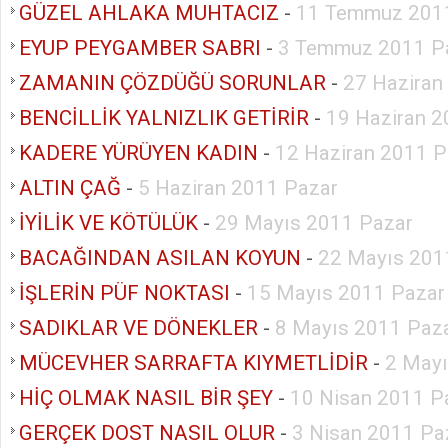
GÜZEL AHLAKA MUHTACIZ
-
11 Temmuz 2011
EYUP PEYGAMBER SABRI
-
3 Temmuz 2011 P
ZAMANIN ÇÖZDÜĞÜ SORUNLAR
-
27 Haziran
BENCİLLİK YALNIZLIK GETİRİR
-
19 Haziran 2
KADERE YÜRÜYEN KADIN
-
12 Haziran 2011 P
ALTIN ÇAĞ
-
5 Haziran 2011 Pazar
İYİLİK VE KÖTÜLÜK
-
29 Mayıs 2011 Pazar
BACAĞINDAN ASILAN KOYUN
-
22 Mayıs 201
İŞLERİN PÜF NOKTASI
-
15 Mayıs 2011 Pazar
SADIKLAR VE DÖNEKLER
-
8 Mayıs 2011 Paz
MÜCEVHER SARRAFTA KIYMETLİDİR
-
2 Mayı
HİÇ OLMAK NASIL BİR ŞEY
-
10 Nisan 2011 P
GERÇEK DOST NASIL OLUR
-
3 Nisan 2011 Pa