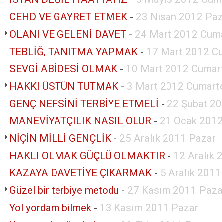
CEHD VE GAYRET ETMEK
-
23 Nisan 2012 Paz
OLANI VE GELENİ DAVET
-
24 Mart 2012 Cuma
TEBLİĞ, TANITMA YAPMAK
-
17 Mart 2012 C
SEVGİ ABİDESİ OLMAK
-
10 Mart 2012 Cumar
HAKKI ÜSTÜN TUTMAK
-
3 Mart 2012 Cumart
GENÇ NEFSİNİ TERBİYE ETMELİ
-
22 Şubat 2
MANEVİYATÇILIK NASIL OLUR
-
21 Ocak 2012
NİÇİN MİLLİ GENÇLİK
-
25 Aralık 2011 Pazar
HAKLI OLMAK GÜÇLÜ OLMAKTIR
-
12 Aralık 
KAZAYA DAVETİYE ÇIKARMAK
-
5 Aralık 2011
Güzel bir terbiye metodu
-
27 Kasım 2011 Paza
Yol yordam bilmek
-
13 Kasım 2011 Pazar