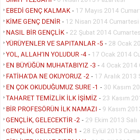
EBEDİ GENÇ KALMAK
-
17 Mayıs 2014 Cumar
KİME GENÇ DENİR
-
12 Nisan 2014 Cumartesi
NASIL BİR GENÇLİK
-
22 Şubat 2014 Cumartes
YÜRÜYENLER VE SAPITANLAR -5
-
28 Ocak 20
YOL, ALLAH’IN YOLUDUR -4
-
17 Ocak 2014 C
EN BÜYÜĞÜN MUHATABIYIZ -3
-
4 Ocak 2014 
FATİHA’DA NE OKUYORUZ -2
-
17 Aralık 2013 
EN ÇOK OKUDUĞUMUZ SURE -1
-
30 Kasım 20
TAHARET TEMİZLİK İLK İŞİMİZ
-
23 Kasım 20
BİR PROFESÖRÜN İLK NAMAZI
-
9 Kasım 201
GENÇLİK, GELECEKTİR -2
-
29 Ekim 2013 Salı
GENÇLİK, GELECEKTİR 1
-
28 Eylül 2013 Cuma