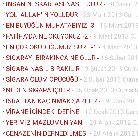
İNSANIN ISKARTASI NASIL OLUR
-
20 Nisan 
YOL, ALLAH’IN YOLUDUR
-
23 Mart 2013 Cuma
EN BÜYÜĞÜN MUHATABIYIZ -3
-
16 Mart 2013
FATİHA’DA NE OKUYORUZ -2
-
9 Mart 2013 Cu
EN ÇOK OKUDUĞUMUZ SURE -1
-
4 Mart 2013
SİGARAYI BIRAKINCA NE OLUR
-
16 Şubat 20
SİGARA NASIL BIRAKILIR
-
9 Şubat 2013 Cuma
SİGARA ÖLÜM ÖPÜCÜĞÜ
-
2 Şubat 2013 Cuma
NEDEN SİGARA İÇİLİR
-
26 Ocak 2013 Cumart
İSRAFTAN KAÇINMAK ŞARTTIR
-
19 Ocak 201
VİRANE İÇİNDEKİ DEFİNE
-
12 Ocak 2013 Cum
YERİMİZ MAZLUMUN YANI
-
29 Aralık 2012 C
CENAZENİN DEFNEDİLMESİ
-
20 Aralık 2012