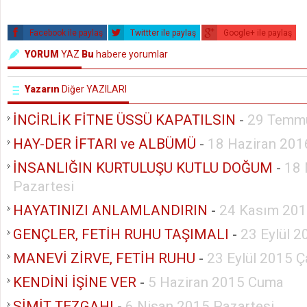
Facebook ile paylaş
Twittter ile paylaş
Google+ ile paylaş
YORUM
YAZ
Bu
habere yorumlar
Yazarın
Diğer YAZILARI
İNCİRLİK FİTNE ÜSSÜ KAPATILSIN
-
29 Temm
HAY-DER İFTARI ve ALBÜMÜ
-
18 Haziran 201
İNSANLIĞIN KURTULUŞU KUTLU DOĞUM
-
18 
Pazartesi
HAYATINIZI ANLAMLANDIRIN
-
24 Kasım 201
GENÇLER, FETİH RUHU TAŞIMALI
-
23 Eylül 
MANEVİ ZİRVE, FETİH RUHU
-
23 Eylül 2015 
KENDİNİ İŞİNE VER
-
5 Haziran 2015 Cuma
SİMİT TEZGAHI
-
6 Nisan 2015 Pazartesi