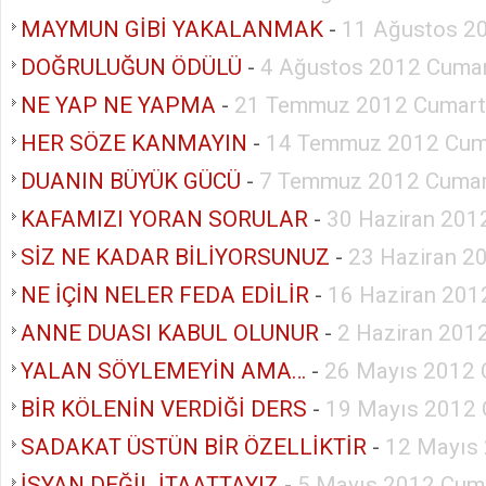
MAYMUN GİBİ YAKALANMAK
-
11 Ağustos 2
DOĞRULUĞUN ÖDÜLÜ
-
4 Ağustos 2012 Cumar
NE YAP NE YAPMA
-
21 Temmuz 2012 Cumart
HER SÖZE KANMAYIN
-
14 Temmuz 2012 Cum
DUANIN BÜYÜK GÜCÜ
-
7 Temmuz 2012 Cumar
KAFAMIZI YORAN SORULAR
-
30 Haziran 201
SİZ NE KADAR BİLİYORSUNUZ
-
23 Haziran 2
NE İÇİN NELER FEDA EDİLİR
-
16 Haziran 201
ANNE DUASI KABUL OLUNUR
-
2 Haziran 201
YALAN SÖYLEMEYİN AMA…
-
26 Mayıs 2012 
BİR KÖLENİN VERDİĞİ DERS
-
19 Mayıs 2012 
SADAKAT ÜSTÜN BİR ÖZELLİKTİR
-
12 Mayıs
İSYAN DEĞİL İTAATTAYIZ
-
5 Mayıs 2012 Cum