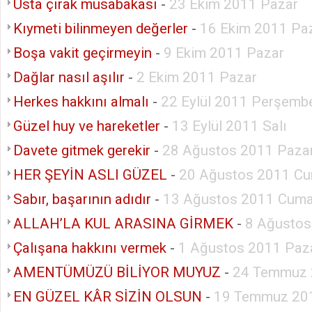
Usta çırak müsabakası
-
23 Ekim 2011 Pazar
Kıymeti bilinmeyen değerler
-
16 Ekim 2011 Pa
Boşa vakit geçirmeyin
-
9 Ekim 2011 Pazar
Dağlar nasıl aşılır
-
2 Ekim 2011 Pazar
Herkes hakkını almalı
-
22 Eylül 2011 Perşemb
Güzel huy ve hareketler
-
13 Eylül 2011 Salı
Davete gitmek gerekir
-
28 Ağustos 2011 Paza
HER ŞEYİN ASLI GÜZEL
-
20 Ağustos 2011 Cu
Sabır, başarının adıdır
-
13 Ağustos 2011 Cuma
ALLAH’LA KUL ARASINA GİRMEK
-
8 Ağustos
Çalışana hakkını vermek
-
1 Ağustos 2011 Paza
AMENTÜMÜZÜ BİLİYOR MUYUZ
-
24 Temmuz 
EN GÜZEL KÂR SİZİN OLSUN
-
19 Temmuz 201