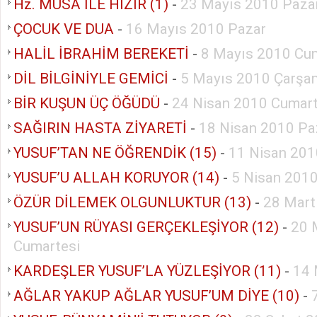
Hz. MUSA İLE HIZIR (1)
-
23 Mayıs 2010 Paza
ÇOCUK VE DUA
-
16 Mayıs 2010 Pazar
HALİL İBRAHİM BEREKETİ
-
8 Mayıs 2010 Cu
DİL BİLGİNİYLE GEMİCİ
-
5 Mayıs 2010 Çarşa
BİR KUŞUN ÜÇ ÖĞÜDÜ
-
24 Nisan 2010 Cumart
SAĞIRIN HASTA ZİYARETİ
-
18 Nisan 2010 Pa
YUSUF’TAN NE ÖĞRENDİK (15)
-
11 Nisan 201
YUSUF’U ALLAH KORUYOR (14)
-
5 Nisan 2010
ÖZÜR DİLEMEK OLGUNLUKTUR (13)
-
28 Mart
YUSUF’UN RÜYASI GERÇEKLEŞİYOR (12)
-
20 
Cumartesi
KARDEŞLER YUSUF’LA YÜZLEŞİYOR (11)
-
14 
AĞLAR YAKUP AĞLAR YUSUF’UM DİYE (10)
-