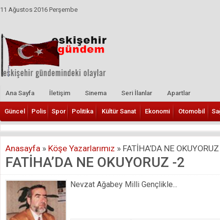
11 Ağustos 2016 Perşembe
Ana Sayfa
İletişim
Sinema
Seri İlanlar
Apartlar
Güncel
Polis
Spor
Politika
Kültür Sanat
Ekonomi
Otomobil
Sa
Anasayfa
»
Köşe Yazarlarımız
»
FATİHA’DA NE OKUYORUZ 
FATİHA’DA NE OKUYORUZ -2
Nevzat Ağabey Milli Gençlikle...