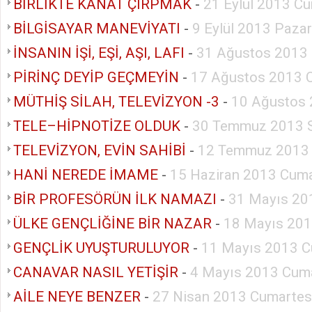
BİRLİKTE KANAT ÇIRPMAK
-
21 Eylül 2013 Cu
BİLGİSAYAR MANEVİYATI
-
9 Eylül 2013 Pazar
İNSANIN İŞİ, EŞİ, AŞI, LAFI
-
31 Ağustos 2013 
PİRİNÇ DEYİP GEÇMEYİN
-
17 Ağustos 2013 
MÜTHİŞ SİLAH, TELEVİZYON -3
-
10 Ağustos 
TELE–HİPNOTİZE OLDUK
-
30 Temmuz 2013 S
TELEVİZYON, EVİN SAHİBİ
-
12 Temmuz 2013
HANİ NEREDE İMAME
-
15 Haziran 2013 Cuma
BİR PROFESÖRÜN İLK NAMAZI
-
31 Mayıs 20
ÜLKE GENÇLİĞİNE BİR NAZAR
-
18 Mayıs 201
GENÇLİK UYUŞTURULUYOR
-
11 Mayıs 2013 C
CANAVAR NASIL YETİŞİR
-
4 Mayıs 2013 Cuma
AİLE NEYE BENZER
-
27 Nisan 2013 Cumartes