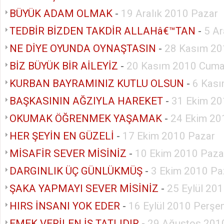
BÜYÜK ADAM OLMAK
-
19 Aralık 2010 Pazar
TEDBİR BİZDEN TAKDİR ALLAHâ€™TAN
-
5 Ar
NE DİYE OYUNDA OYNAŞTASIN
-
28 Kasım 20
BİZ BÜYÜK BİR AİLEYİZ
-
20 Kasım 2010 Cuma
KURBAN BAYRAMINIZ KUTLU OLSUN
-
6 Kası
BAŞKASININ AĞZIYLA HAREKET
-
31 Ekim 20
OKUMAK ÖĞRENMEK YAŞAMAK
-
24 Ekim 20
HER ŞEYİN EN GÜZELİ
-
17 Ekim 2010 Pazar
MİSAFİR SEVER MİSİNİZ
-
10 Ekim 2010 Paza
DARGINLIK ÜÇ GÜNLÜKMÜŞ
-
3 Ekim 2010 Pa
ŞAKA YAPMAYI SEVER MİSİNİZ
-
25 Eylül 20
HIRS İNSANI YOK EDER
-
16 Eylül 2010 Perş
EMEK VERİLEN İŞ TATLIDIR
-
29 Ağustos 201