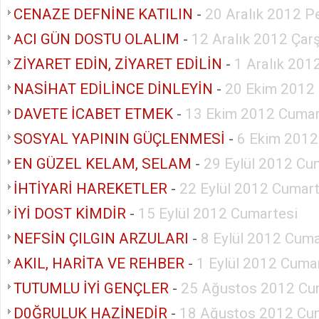
CENAZE DEFNİNE KATILIN
-
20 Aralık 2012 
ACI GÜN DOSTU OLALIM
-
12 Aralık 2012 Ça
ZİYARET EDİN, ZİYARET EDİLİN
-
1 Aralık 201
NASİHAT EDİLİNCE DİNLEYİN
-
20 Ekim 2012
DAVETE İCABET ETMEK
-
13 Ekim 2012 Cumar
SOSYAL YAPININ GÜÇLENMESİ
-
6 Ekim 2012
EN GÜZEL KELAM, SELAM
-
29 Eylül 2012 Cu
İHTİYARİ HAREKETLER
-
22 Eylül 2012 Cumart
İYİ DOST KİMDİR
-
15 Eylül 2012 Cumartesi
NEFSİN ÇILGIN ARZULARI
-
8 Eylül 2012 Cuma
AKIL, HARİTA VE REHBER
-
1 Eylül 2012 Cuma
TUTUMLU İYİ GENÇLER
-
25 Ağustos 2012 Cu
D0ĞRULUK HAZİNEDİR
-
18 Ağustos 2012 Cu