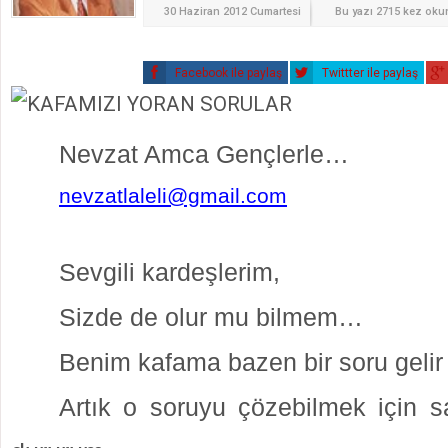
30 Haziran 2012 Cumartesi
Bu yazı 2715 kez ok
Facebook ile paylaş
Twittter ile paylaş
Nevzat Amca
Gençlerle…
nevzatlaleli@gmail.com
Sevgili kardeşlerim,
Sizde de olur mu bilmem…
Benim kafama bazen bir soru gelir t
Artık o soruyu çözebilmek için sa