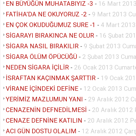
EN BÜYÜĞÜN MUHATABIYIZ -3
-
16 Mart 2013
FATİHA’DA NE OKUYORUZ -2
-
9 Mart 2013 Cu
EN ÇOK OKUDUĞUMUZ SURE -1
-
4 Mart 2013
SİGARAYI BIRAKINCA NE OLUR
-
16 Şubat 20
SİGARA NASIL BIRAKILIR
-
9 Şubat 2013 Cuma
SİGARA ÖLÜM ÖPÜCÜĞÜ
-
2 Şubat 2013 Cuma
NEDEN SİGARA İÇİLİR
-
26 Ocak 2013 Cumart
İSRAFTAN KAÇINMAK ŞARTTIR
-
19 Ocak 201
VİRANE İÇİNDEKİ DEFİNE
-
12 Ocak 2013 Cum
YERİMİZ MAZLUMUN YANI
-
29 Aralık 2012 C
CENAZENİN DEFNEDİLMESİ
-
20 Aralık 2012
CENAZE DEFNİNE KATILIN
-
20 Aralık 2012 
ACI GÜN DOSTU OLALIM
-
12 Aralık 2012 Ça