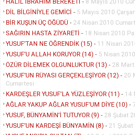
HALİL İBRAHİM BEREKETİ
-
8 Mayıs 2010 Cu
DİL BİLGİNİYLE GEMİCİ
-
5 Mayıs 2010 Çarşa
BİR KUŞUN ÜÇ ÖĞÜDÜ
-
24 Nisan 2010 Cumart
SAĞIRIN HASTA ZİYARETİ
-
18 Nisan 2010 Pa
YUSUF’TAN NE ÖĞRENDİK (15)
-
11 Nisan 201
YUSUF’U ALLAH KORUYOR (14)
-
5 Nisan 2010
ÖZÜR DİLEMEK OLGUNLUKTUR (13)
-
28 Mart
YUSUF’UN RÜYASI GERÇEKLEŞİYOR (12)
-
20 
Cumartesi
KARDEŞLER YUSUF’LA YÜZLEŞİYOR (11)
-
14 
AĞLAR YAKUP AĞLAR YUSUF’UM DİYE (10)
-
YUSUF, BÜNYAMİN’İ TUTUYOR (9)
-
28 Şubat 2
YUSUF’UN KARDEŞİ BÜNYAMİN (8)
-
21 Şubat