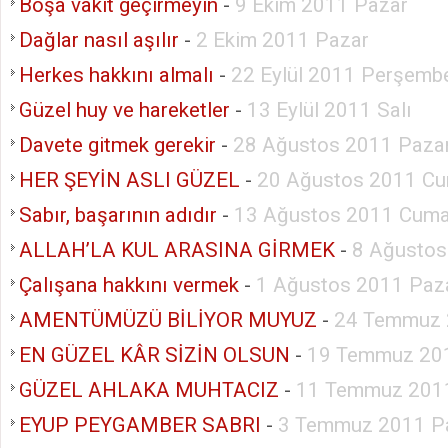
Boşa vakit geçirmeyin
-
9 Ekim 2011 Pazar
Dağlar nasıl aşılır
-
2 Ekim 2011 Pazar
Herkes hakkını almalı
-
22 Eylül 2011 Perşemb
Güzel huy ve hareketler
-
13 Eylül 2011 Salı
Davete gitmek gerekir
-
28 Ağustos 2011 Paza
HER ŞEYİN ASLI GÜZEL
-
20 Ağustos 2011 Cu
Sabır, başarının adıdır
-
13 Ağustos 2011 Cuma
ALLAH’LA KUL ARASINA GİRMEK
-
8 Ağustos
Çalışana hakkını vermek
-
1 Ağustos 2011 Paza
AMENTÜMÜZÜ BİLİYOR MUYUZ
-
24 Temmuz 
EN GÜZEL KÂR SİZİN OLSUN
-
19 Temmuz 201
GÜZEL AHLAKA MUHTACIZ
-
11 Temmuz 2011
EYUP PEYGAMBER SABRI
-
3 Temmuz 2011 P