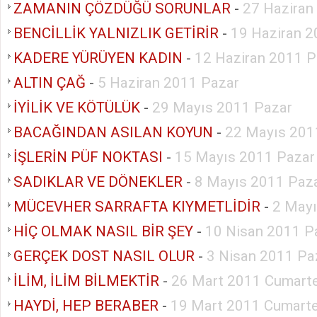
ZAMANIN ÇÖZDÜĞÜ SORUNLAR
-
27 Haziran
BENCİLLİK YALNIZLIK GETİRİR
-
19 Haziran 2
KADERE YÜRÜYEN KADIN
-
12 Haziran 2011 P
ALTIN ÇAĞ
-
5 Haziran 2011 Pazar
İYİLİK VE KÖTÜLÜK
-
29 Mayıs 2011 Pazar
BACAĞINDAN ASILAN KOYUN
-
22 Mayıs 201
İŞLERİN PÜF NOKTASI
-
15 Mayıs 2011 Pazar
SADIKLAR VE DÖNEKLER
-
8 Mayıs 2011 Paz
MÜCEVHER SARRAFTA KIYMETLİDİR
-
2 Mayı
HİÇ OLMAK NASIL BİR ŞEY
-
10 Nisan 2011 P
GERÇEK DOST NASIL OLUR
-
3 Nisan 2011 Pa
İLİM, İLİM BİLMEKTİR
-
26 Mart 2011 Cumarte
HAYDİ, HEP BERABER
-
19 Mart 2011 Cumarte