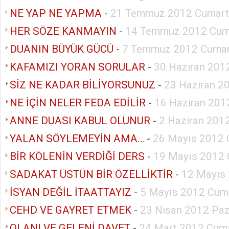
NE YAP NE YAPMA
-
21 Temmuz 2012 Cumart
HER SÖZE KANMAYIN
-
14 Temmuz 2012 Cum
DUANIN BÜYÜK GÜCÜ
-
7 Temmuz 2012 Cumar
KAFAMIZI YORAN SORULAR
-
30 Haziran 201
SİZ NE KADAR BİLİYORSUNUZ
-
23 Haziran 2
NE İÇİN NELER FEDA EDİLİR
-
16 Haziran 201
ANNE DUASI KABUL OLUNUR
-
2 Haziran 201
YALAN SÖYLEMEYİN AMA…
-
26 Mayıs 2012 
BİR KÖLENİN VERDİĞİ DERS
-
19 Mayıs 2012 
SADAKAT ÜSTÜN BİR ÖZELLİKTİR
-
12 Mayıs
İSYAN DEĞİL İTAATTAYIZ
-
5 Mayıs 2012 Cum
CEHD VE GAYRET ETMEK
-
23 Nisan 2012 Paz
OLANI VE GELENİ DAVET
-
24 Mart 2012 Cuma