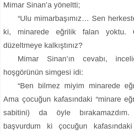
Mimar Sinan’a yöneltti;
“Ulu mimarbaşımız… Sen herkesten
ki, minarede eğrilik falan yoktu.
düzeltmeye kalkıştınız?
Mimar Sinan’ın cevabı, inceliğ
hoşgörünün simgesi idi:
“Ben bilmez miyim minarede eğri
Ama çocuğun kafasındaki “minare eğri” 
sabitini) da öyle bırakamazdı
başvurdum ki çocuğun kafasındaki 