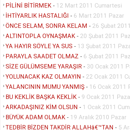
PİLİNİ BİTİRMEK
-
12 Mart 2011 Cumartesi
İHTİYARLIK HASTALIĞI
-
6 Mart 2011 Pazar
ÖNCE SELAM, SONRA KELAM
-
26 Şubat 201
ALTINTOPLA OYNAŞMAK
-
20 Şubat 2011 Pa
YA HAYIR SÖYLE YA SUS
-
13 Şubat 2011 Paz
PARAYLA SAADET OLMAZ
-
6 Şubat 2011 Pa
SİZE GÜLÜMSEME YARAŞIR
-
30 Ocak 2011 P
YOLUNACAK KAZ OLMAYIN
-
22 Ocak 2011 C
YALANCININ MUMU YANMIŞ
-
16 Ocak 2011 
BU KEKLİK BAŞKA KEKLİK
-
9 Ocak 2011 Paza
ARKADAŞINIZ KİM OLSUN
-
1 Ocak 2011 Cum
BÜYÜK ADAM OLMAK
-
19 Aralık 2010 Pazar
TEDBİR BİZDEN TAKDİR ALLAHâ€™TAN
-
5 Ar