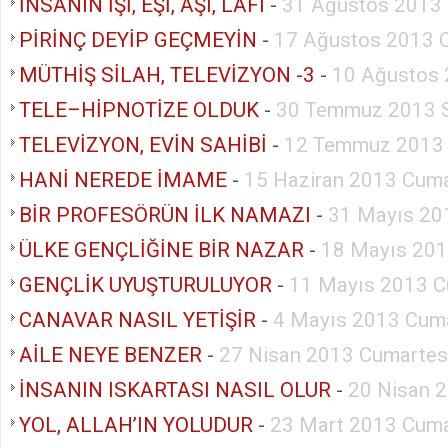
İNSANIN İŞİ, EŞİ, AŞI, LAFI
-
31 Ağustos 2013 
PİRİNÇ DEYİP GEÇMEYİN
-
17 Ağustos 2013 
MÜTHİŞ SİLAH, TELEVİZYON -3
-
10 Ağustos 
TELE–HİPNOTİZE OLDUK
-
30 Temmuz 2013 S
TELEVİZYON, EVİN SAHİBİ
-
12 Temmuz 2013
HANİ NEREDE İMAME
-
15 Haziran 2013 Cuma
BİR PROFESÖRÜN İLK NAMAZI
-
31 Mayıs 20
ÜLKE GENÇLİĞİNE BİR NAZAR
-
18 Mayıs 201
GENÇLİK UYUŞTURULUYOR
-
11 Mayıs 2013 C
CANAVAR NASIL YETİŞİR
-
4 Mayıs 2013 Cuma
AİLE NEYE BENZER
-
27 Nisan 2013 Cumartes
İNSANIN ISKARTASI NASIL OLUR
-
20 Nisan 
YOL, ALLAH’IN YOLUDUR
-
23 Mart 2013 Cuma