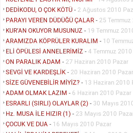
DEDİKODU, O ÇOK KÖTÜ
-
2 Ağustos 2010 Paz
PARAYI VEREN DÜDÜĞÜ ÇALAR
-
25 Temmuz 
KUR’AN OKUYOR MUSUNUZ
-
19 Temmuz 2010
ARAMIZDA KÖPRÜLER KURALIM
-
10 Temmuz
ELİ ÖPÜLESİ ANNELERİMİZ
-
4 Temmuz 2010
ON PARALIK ADAM
-
27 Haziran 2010 Pazar
SEVGİ VE KARDEŞLİK
-
20 Haziran 2010 Paza
SİZE GÜVENEBİLİR MİYİZ?
-
13 Haziran 2010 
ADAM OLMAK LAZIM
-
6 Haziran 2010 Pazar
ESRARLI (SIRLI) OLAYLAR (2)
-
30 Mayıs 201
Hz. MUSA İLE HIZIR (1)
-
23 Mayıs 2010 Paza
ÇOCUK VE DUA
-
16 Mayıs 2010 Pazar