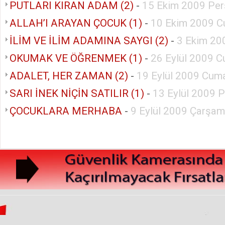
PUTLARI KIRAN ADAM (2)
-
15 Ekim 2009 Pe
ALLAH’I ARAYAN ÇOCUK (1)
-
10 Ekim 2009 C
İLİM VE İLİM ADAMINA SAYGI (2)
-
3 Ekim 20
OKUMAK VE ÖĞRENMEK (1)
-
26 Eylül 2009 C
ADALET, HER ZAMAN (2)
-
19 Eylül 2009 Cuma
SARI İNEK NİÇİN SATILIR (1)
-
13 Eylül 2009 
ÇOCUKLARA MERHABA
-
9 Eylül 2009 Çarşa