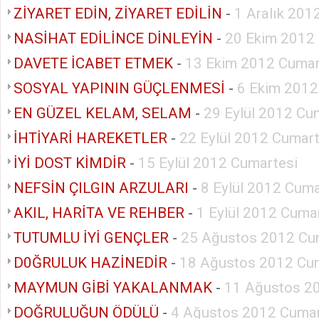
ZİYARET EDİN, ZİYARET EDİLİN
-
1 Aralık 201
NASİHAT EDİLİNCE DİNLEYİN
-
20 Ekim 2012
DAVETE İCABET ETMEK
-
13 Ekim 2012 Cumar
SOSYAL YAPININ GÜÇLENMESİ
-
6 Ekim 2012
EN GÜZEL KELAM, SELAM
-
29 Eylül 2012 Cu
İHTİYARİ HAREKETLER
-
22 Eylül 2012 Cumart
İYİ DOST KİMDİR
-
15 Eylül 2012 Cumartesi
NEFSİN ÇILGIN ARZULARI
-
8 Eylül 2012 Cuma
AKIL, HARİTA VE REHBER
-
1 Eylül 2012 Cuma
TUTUMLU İYİ GENÇLER
-
25 Ağustos 2012 Cu
D0ĞRULUK HAZİNEDİR
-
18 Ağustos 2012 Cu
MAYMUN GİBİ YAKALANMAK
-
11 Ağustos 2
DOĞRULUĞUN ÖDÜLÜ
-
4 Ağustos 2012 Cumar