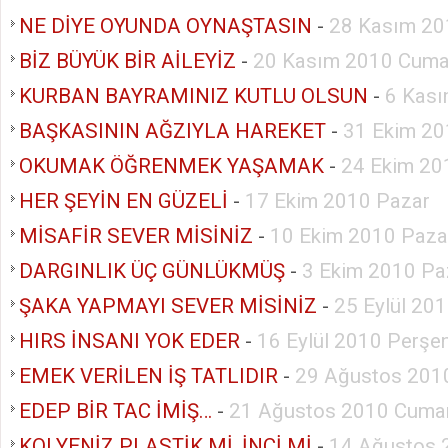
NE DİYE OYUNDA OYNAŞTASIN
-
28 Kasım 20
BİZ BÜYÜK BİR AİLEYİZ
-
20 Kasım 2010 Cuma
KURBAN BAYRAMINIZ KUTLU OLSUN
-
6 Kası
BAŞKASININ AĞZIYLA HAREKET
-
31 Ekim 20
OKUMAK ÖĞRENMEK YAŞAMAK
-
24 Ekim 20
HER ŞEYİN EN GÜZELİ
-
17 Ekim 2010 Pazar
MİSAFİR SEVER MİSİNİZ
-
10 Ekim 2010 Paza
DARGINLIK ÜÇ GÜNLÜKMÜŞ
-
3 Ekim 2010 Pa
ŞAKA YAPMAYI SEVER MİSİNİZ
-
25 Eylül 20
HIRS İNSANI YOK EDER
-
16 Eylül 2010 Perş
EMEK VERİLEN İŞ TATLIDIR
-
29 Ağustos 201
EDEP BİR TAC İMİŞ…
-
21 Ağustos 2010 Cumar
KOLYENİZ PLASTİK Mİ, İNCİ Mİ
-
14 Ağustos 