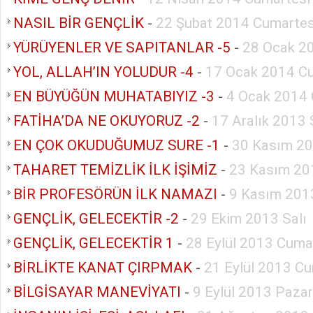
NASIL BİR GENÇLİK
-
22 Şubat 2014 Cumartes
YÜRÜYENLER VE SAPITANLAR -5
-
28 Ocak 20
YOL, ALLAH’IN YOLUDUR -4
-
17 Ocak 2014 C
EN BÜYÜĞÜN MUHATABIYIZ -3
-
4 Ocak 2014 
FATİHA’DA NE OKUYORUZ -2
-
17 Aralık 2013 
EN ÇOK OKUDUĞUMUZ SURE -1
-
30 Kasım 20
TAHARET TEMİZLİK İLK İŞİMİZ
-
23 Kasım 20
BİR PROFESÖRÜN İLK NAMAZI
-
9 Kasım 201
GENÇLİK, GELECEKTİR -2
-
29 Ekim 2013 Salı
GENÇLİK, GELECEKTİR 1
-
28 Eylül 2013 Cuma
BİRLİKTE KANAT ÇIRPMAK
-
21 Eylül 2013 Cu
BİLGİSAYAR MANEVİYATI
-
9 Eylül 2013 Pazar