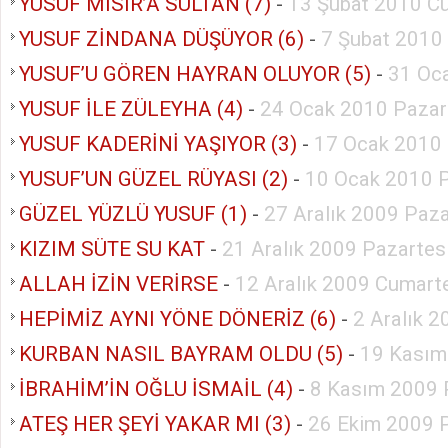
YUSUF MISIR’A SULTAN (7)
-
13 Şubat 2010 C
YUSUF ZİNDANA DÜŞÜYOR (6)
-
7 Şubat 2010
YUSUF’U GÖREN HAYRAN OLUYOR (5)
-
31 Oc
YUSUF İLE ZÜLEYHA (4)
-
24 Ocak 2010 Pazar
YUSUF KADERİNİ YAŞIYOR (3)
-
17 Ocak 2010
YUSUF’UN GÜZEL RÜYASI (2)
-
10 Ocak 2010 
GÜZEL YÜZLÜ YUSUF (1)
-
27 Aralık 2009 Paz
KIZIM SÜTE SU KAT
-
21 Aralık 2009 Pazartes
ALLAH İZİN VERİRSE
-
12 Aralık 2009 Cumart
HEPİMİZ AYNI YÖNE DÖNERİZ (6)
-
2 Aralık 
KURBAN NASIL BAYRAM OLDU (5)
-
19 Kasım
İBRAHİM’İN OĞLU İSMAİL (4)
-
8 Kasım 2009 
ATEŞ HER ŞEYİ YAKAR MI (3)
-
26 Ekim 2009 P