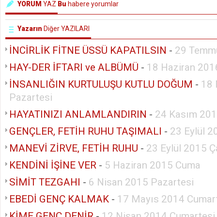
YORUM
YAZ
Bu
habere yorumlar
Yazarın
Diğer YAZILARI
İNCİRLİK FİTNE ÜSSÜ KAPATILSIN
-
29 Temm
HAY-DER İFTARI ve ALBÜMÜ
-
18 Haziran 201
İNSANLIĞIN KURTULUŞU KUTLU DOĞUM
-
18 
Pazartesi
HAYATINIZI ANLAMLANDIRIN
-
24 Kasım 201
GENÇLER, FETİH RUHU TAŞIMALI
-
23 Eylül 
MANEVİ ZİRVE, FETİH RUHU
-
23 Eylül 2015 
KENDİNİ İŞİNE VER
-
5 Haziran 2015 Cuma
SİMİT TEZGAHI
-
6 Nisan 2015 Pazartesi
EBEDİ GENÇ KALMAK
-
17 Mayıs 2014 Cumar
KİME GENÇ DENİR
-
12 Nisan 2014 Cumartesi