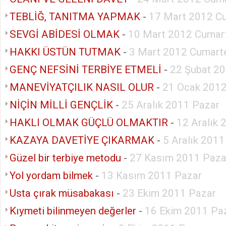
TEBLİĞ, TANITMA YAPMAK
-
17 Mart 2012 C
SEVGİ ABİDESİ OLMAK
-
10 Mart 2012 Cumar
HAKKI ÜSTÜN TUTMAK
-
3 Mart 2012 Cumart
GENÇ NEFSİNİ TERBİYE ETMELİ
-
22 Şubat 2
MANEVİYATÇILIK NASIL OLUR
-
21 Ocak 2012
NİÇİN MİLLİ GENÇLİK
-
25 Aralık 2011 Pazar
HAKLI OLMAK GÜÇLÜ OLMAKTIR
-
12 Aralık 
KAZAYA DAVETİYE ÇIKARMAK
-
5 Aralık 2011
Güzel bir terbiye metodu
-
27 Kasım 2011 Paza
Yol yordam bilmek
-
13 Kasım 2011 Pazar
Usta çırak müsabakası
-
23 Ekim 2011 Pazar
Kıymeti bilinmeyen değerler
-
16 Ekim 2011 Pa