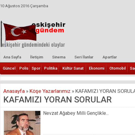
10 Ağustos 2016 Çarşamba
Ana Sayfa
İletişim
Sinema
Seri İlanlar
Apartlar
Güncel
Polis
Spor
Politika
Kültür Sanat
Ekonomi
Otomobil
Sa
Anasayfa
»
Köşe Yazarlarımız
»
KAFAMIZI YORAN SORUL
KAFAMIZI YORAN SORULAR
Nevzat Ağabey Milli Gençlikle...