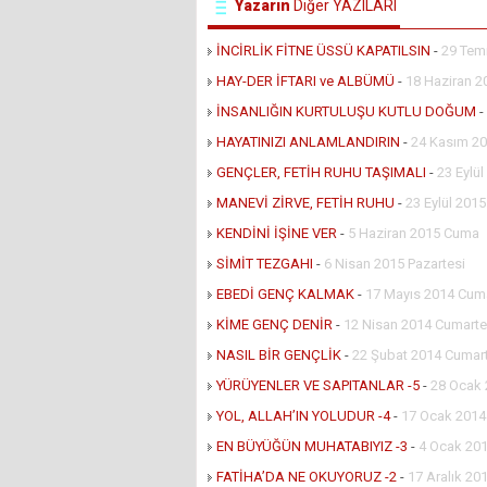
Yazarın
Diğer YAZILARI
İNCİRLİK FİTNE ÜSSÜ KAPATILSIN
-
29 Tem
HAY-DER İFTARI ve ALBÜMÜ
-
18 Haziran 2
İNSANLIĞIN KURTULUŞU KUTLU DOĞUM
-
HAYATINIZI ANLAMLANDIRIN
-
24 Kasım 20
GENÇLER, FETİH RUHU TAŞIMALI
-
23 Eylü
MANEVİ ZİRVE, FETİH RUHU
-
23 Eylül 201
KENDİNİ İŞİNE VER
-
5 Haziran 2015 Cuma
SİMİT TEZGAHI
-
6 Nisan 2015 Pazartesi
EBEDİ GENÇ KALMAK
-
17 Mayıs 2014 Cuma
KİME GENÇ DENİR
-
12 Nisan 2014 Cumarte
NASIL BİR GENÇLİK
-
22 Şubat 2014 Cumar
YÜRÜYENLER VE SAPITANLAR -5
-
28 Ocak 
YOL, ALLAH’IN YOLUDUR -4
-
17 Ocak 201
EN BÜYÜĞÜN MUHATABIYIZ -3
-
4 Ocak 201
FATİHA’DA NE OKUYORUZ -2
-
17 Aralık 201