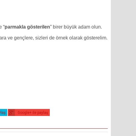
e “
parmakla gösterilen
” birer büyük adam olun.
ra ve gençlere, sizleri de örnek olarak gösterelim.
ylaş
Google+ ile paylaş