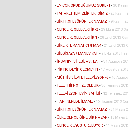
EN ÇOK OKUDUĞUMUZ SURE -1
-
30 Kasım
TAHARET TEMİZLİK İLK İŞİMİZ
-
23 Kasım 
BİR PROFESÖRÜN İLK NAMAZI
-
9 Kasım 2
GENÇLİK, GELECEKTİR -2
-
29 Ekim 2013 Sa
GENÇLİK, GELECEKTİR 1
-
28 Eylül 2013 Cu
BİRLİKTE KANAT ÇIRPMAK
-
21 Eylül 2013 
BİLGİSAYAR MANEVİYATI
-
9 Eylül 2013 Paz
İNSANIN İŞİ, EŞİ, AŞI, LAFI
-
31 Ağustos 20
PİRİNÇ DEYİP GEÇMEYİN
-
17 Ağustos 2013
MÜTHİŞ SİLAH, TELEVİZYON -3
-
10 Ağusto
TELE–HİPNOTİZE OLDUK
-
30 Temmuz 2013
TELEVİZYON, EVİN SAHİBİ
-
12 Temmuz 20
HANİ NEREDE İMAME
-
15 Haziran 2013 Cu
BİR PROFESÖRÜN İLK NAMAZI
-
31 Mayıs 
ÜLKE GENÇLİĞİNE BİR NAZAR
-
18 Mayıs 
GENÇLİK UYUŞTURULUYOR
-
11 Mayıs 201