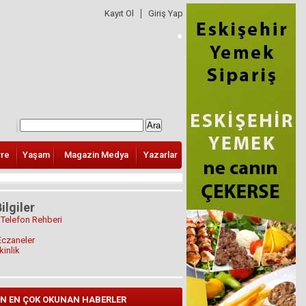
Kayıt Ol
Giriş Yap
vre
Yaşam
Magazin Medya
Yazarlar
ilgiler
 Telefon Rehberi
Eczaneler
kinlik
N EN ÇOK OKUNAN HABERLER