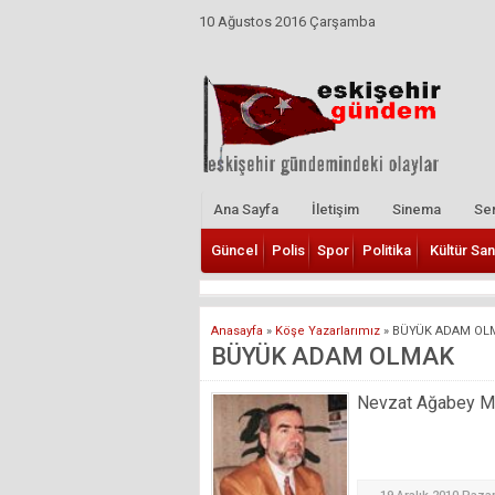
10 Ağustos 2016 Çarşamba
Ana Sayfa
İletişim
Sinema
Ser
Güncel
Polis
Spor
Politika
Kültür San
Anasayfa
»
Köşe Yazarlarımız
»
BÜYÜK ADAM OL
BÜYÜK ADAM OLMAK
Nevzat Ağabey Mill