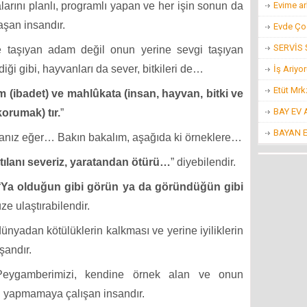
arını planlı, programlı yapan ve her işin sonun da
Evime ar
aşan insandır.
Evde Ço
SERVİS
 taşıyan adam değil onun yerine sevgi taşıyan
ği gibi, hayvanları da sever, bitkileri de…
İş Ariyo
Etüt Mr
zim (ibadet) ve mahlûkata (insan, hayvan, bitki ve
BAY EV
orumak) tır.
”
BAYAN 
sanız eğer… Bakın bakalım, aşağıda ki örneklere…
tılanı severiz, yaratandan ötürü…
” diyebilendir.
“
Ya olduğun gibi görün ya da göründüğün gibi
e ulaştırabilendir.
nyadan kötülüklerin kalkması ve yerine iyiliklerin
şandır.
 Peygamberimizi, kendine örnek alan ve onun
ı yapmamaya çalışan insandır.