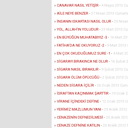
CANAVAR NASIL YETİŞİR
-
4 Mayıs 2013 Cu
AİLE NEYE BENZER
-
27 Nisan 2013 Cumart
İNSANIN ISKARTASI NASIL OLUR
-
20 Nisa
YOL, ALLAH’IN YOLUDUR
-
23 Mart 2013 Cu
EN BÜYÜĞÜN MUHATABIYIZ -3
-
16 Mart 20
FATİHA’DA NE OKUYORUZ -2
-
9 Mart 2013
EN ÇOK OKUDUĞUMUZ SURE -1
-
4 Mart 2
SİGARAYI BIRAKINCA NE OLUR
-
16 Şubat 
SİGARA NASIL BIRAKILIR
-
9 Şubat 2013 Cu
SİGARA ÖLÜM ÖPÜCÜĞÜ
-
2 Şubat 2013 C
NEDEN SİGARA İÇİLİR
-
26 Ocak 2013 Cuma
İSRAFTAN KAÇINMAK ŞARTTIR
-
19 Ocak 2
VİRANE İÇİNDEKİ DEFİNE
-
12 Ocak 2013 C
YERİMİZ MAZLUMUN YANI
-
29 Aralık 2012
CENAZENİN DEFNEDİLMESİ
-
20 Aralık 20
CENAZE DEFNİNE KATILIN
-
20 Aralık 2012