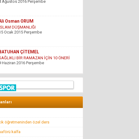
15 Ocak 2015 Perşembe
BATUHAN ÇİTEMEL
SAĞLIKLI BİR RAMAZAN İÇİN 10 ÖNERİ
9 Haziran 2016 Perşembe
GÜNDOĞDU YILDIRIM
ÇARESİZLİK
9 Haziran 2016 Perşembe
Hüseyin DÜŞ
İlkyardımcılara kim yardım edecek!..
8 Nisan 2016 Cuma
lanları
Hüseyin GÜVEN
BİR ŞEY ANCAK DEĞERİNİ BİLENİN YANINDA
ik öğretmeninden özel ders
KIYMETLİDİR...
22 Temmuz 2016 Cuma
aförü kalfa