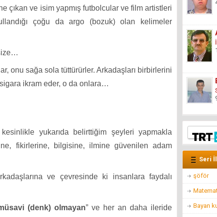
e çıkan ve isim yapmış futbolcular ve film artistleri
n kullandığı çoğu da argo (bozuk) olan kelimeler
 size…
ar, onu sağa sola tüttürürler. Arkadaşları birbirlerini
 sigara ikram eder, o da onlara…
inlikle yukarıda belirttiğim şeyleri yapmakla
, fikirlerine, bilgisine, ilmine güvenilen adam
Seri İ
şöför
kadaşlarına ve çevresinde ki insanlara faydalı
Matemat
Bayan ku
 müsavi (denk) olmayan
” ve her an daha ileride