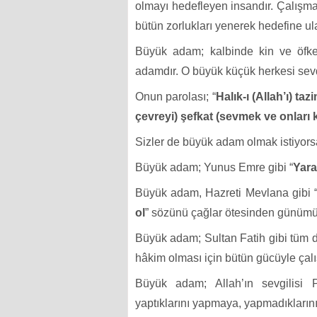
olmayı hedefleyen insandır. Çalışmal
bütün zorlukları yenerek hedefine ul
Büyük adam; kalbinde kin ve öfke
adamdır. O büyük küçük herkesi sevdi
Onun parolası; “
Halık-ı (Allah’ı) ta
çevreyi) şefkat (sevmek ve onları k
Sizler de büyük adam olmak istiyor
Büyük adam; Yunus Emre gibi “
Yara
Büyük adam, Hazreti Mevlana gibi 
ol
” sözünü çağlar ötesinden günümüz
Büyük adam; Sultan Fatih gibi tüm dü
hâkim olması için bütün gücüyle çalı
Büyük adam; Allah’ın sevgilisi
yaptıklarını yapmaya, yapmadıkların