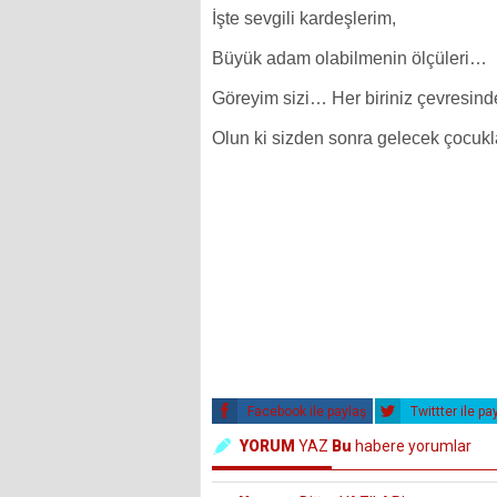
İşte sevgili kardeşlerim,
Büyük adam olabilmenin ölçüleri…
Göreyim sizi… Her biriniz çevresind
Olun ki sizden sonra gelecek çocukla
Facebook ile paylaş
Twittter ile pa
YORUM
YAZ
Bu
habere yorumlar