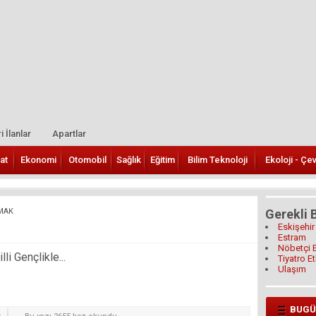
i İlanlar
Apartlar
at
Ekonomi
Otomobil
Sağlık
Eğitim
Bilim Teknoloji
Ekoloji - Çe
MAK
Gerekli B
Eskişehir
Estram
Nöbetçi 
i Gençlikle...
Tiyatro Et
Ulaşım
BUGÜ