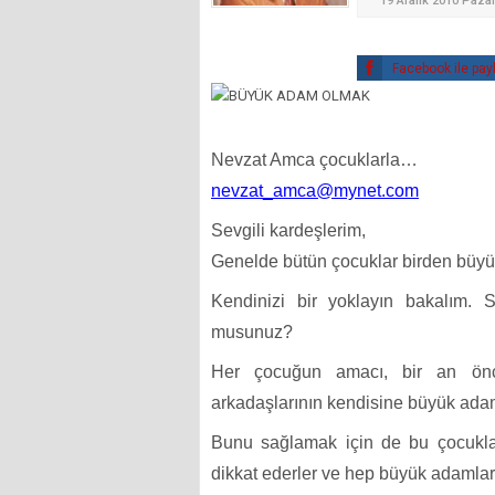
19 Aralık 2010 Paza
Facebook ile pay
Nevzat Amca çocuklarla…
nevzat_amca@mynet.com
Sevgili kardeşlerim,
Genelde bütün çocuklar birden büyü
Kendinizi bir yoklayın bakalım.
musunuz?
Her çocuğun amacı, bir an önc
arkadaşlarının kendisine büyük ada
Bunu sağlamak için de bu çocuklar;
dikkat ederler ve hep büyük adamları