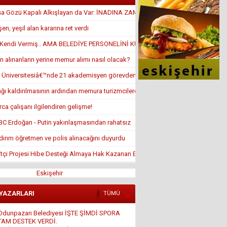
sa Gözü Kapalı Alkışlayan da Var: İNADINA ZAM YAPTI
en, yeşil alan kararına ret verdi
ı Kendi Vermiş.. AMA BELEDİYE PERSONELİNİ KULLANMIŞ
 alınanların yerine memur alımı nasıl olacak?
 Üniversitesiâ€™nde 21 akademisyen görevden alındı
ağı kaldırılmasının ardından memura turizmcilerden iyi haber geldi
rca çalışanı ilgilendiren gelişme!
BBC Erdoğan - Putin yakınlaşmasından rahatsız
ıldırım öğretmen ve polis alınacağını duyurdu
tçi Projesi Hibe Desteği Almaya Hak Kazanan Ek Asil Listeleri
Eskişehir
 YAZARLARI
TÜMÜ
Ali Osman ORUM
İSLAM DÜŞMANLIĞI