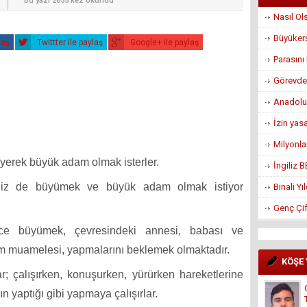
r
Bu yazı 2655 kez okundu
Nasıl Ol
Büyükerş
laş
Twittter ile paylaş
Google+ ile paylaş
Parasın
Görevden
Anadolu
İzin yas
Milyonla
yerek büyük adam olmak isterler.
İngiliz 
 Siz de büyümek ve büyük adam olmak istiyor
Binali Y
Genç Çif
e büyümek, çevresindeki annesi, babası ve
m muamelesi, yapmalarını beklemek olmaktadır.
KÖŞE
 çalışırken, konuşurken, yürürken hareketlerine
n yaptığı gibi yapmaya çalışırlar.