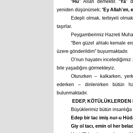
“
Hu
” Allah demektir. “
Ya
” 
yeniden düşünürsek; “
Ey Allah’ım,
Edepli olmak, terbiyeli olma
taşırlar.
Peygamberimiz Hazreti Muham
“Ben güzel ahlakı kemale er
üzere gönderildim” buyurmaktadır.
O’nun hayatını incelediğimiz
bile yaşadığını görmekteyiz.
Otururken – kalkarken, yer
ederken – dinlenirken bütün hare
bulunmaktadır.
EDEP, KÖTÜLÜKLERDEN
Büyüklerimiz bütün insanlığa 
Edep bir tac imiş nur-u Hü
Giy ol tacı, emin ol her belad