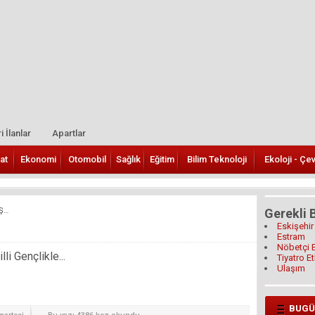
i İlanlar
Apartlar
at
Ekonomi
Otomobil
Sağlık
Eğitim
Bilim Teknoloji
Ekoloji - Çe
İŞ…
Gerekli B
Eskişehir
Estram
Nöbetçi 
i Gençlikle...
Tiyatro Et
Ulaşım
BUGÜ