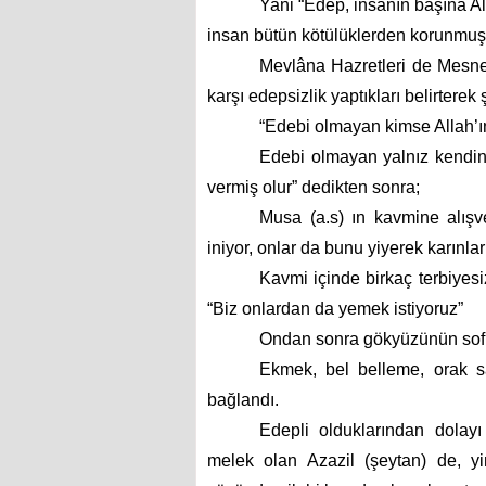
Yani “Edep, insanın başına Alla
insan bütün kötülüklerden korunmuş 
Mevlâna Hazretleri de Mesne
karşı edepsizlik yaptıkları belirterek
“Edebi olmayan kimse Allah’ı
Edebi olmayan yalnız kendin
vermiş olur” dedikten sonra;
Musa (a.s) ın kavmine alışv
iniyor, onlar da bunu yiyerek karınlar
Kavmi içinde birkaç terbiyesi
“Biz onlardan da yemek istiyoruz”
Ondan sonra gökyüzünün sofras
Ekmek, bel belleme, orak 
bağlandı.
Edepli olduklarından dolayı
melek olan Azazil (şeytan) de, yin