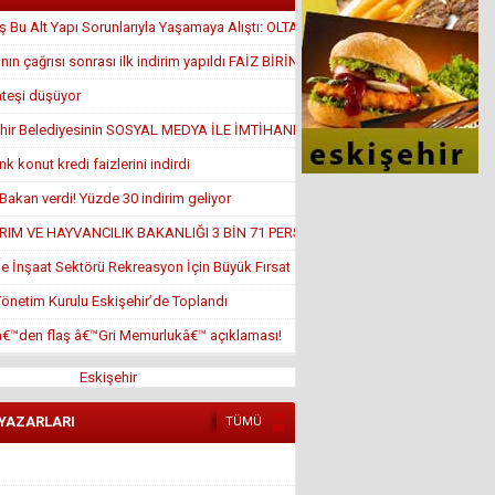
 Bu Alt Yapı Sorunlarıyla Yaşamaya Alıştı: OLTA ATTILAR
nın çağrısı sonrası ilk indirim yapıldı FAİZ BİRİN ALTINDA
ateşi düşüyor
hir Belediyesinin SOSYAL MEDYA İLE İMTİHANI
k konut kredi faizlerini indirdi
Bakan verdi! Yüzde 30 indirim geliyor
RIM VE HAYVANCILIK BAKANLIĞI 3 BİN 71 PERSONEL ALACAK!
de İnşaat Sektörü Rekreasyon İçin Büyük Fırsat
netim Kurulu Eskişehir’de Toplandı
â€™den flaş â€™Gri Memurlukâ€™ açıklaması!
Eskişehir
 YAZARLARI
TÜMÜ
Ali Osman ORUM
İSLAM DÜŞMANLIĞI