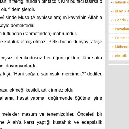
h’ın taktığı nurdan bir tacdır. Kim bu tacı taşırsa o
mimarı g
olur” demişlerdir.
Bi aylık
vî’sinde Musa (Aleyhisselam) ın kavminin Allah’a
Evinde k
 şöyle demektedir.
Pazarla
n lütfundan (rahmetinden) mahrumdur.
Evime ar
e kötülük etmiş olmaz. Belki bütün dünyayı ateşe
Mühendis
elektrik
erişsiz, dedikodusuz her öğün gökten ilâhi sofra
ını doyuruyorlardı.
z kişi, “Hani soğan, sarımsak, mercimek?” dediler.
ı, ekmeği kesildi, artık inmez oldu.
sallama, hasat yapma, değirmende öğütme işine
 melekler masum ve tertemizdirler. Önceleri bir
e Allah’a karşı yaptığı küstahlık ve edepsizlik