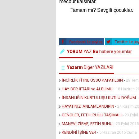
mecbur kalsınlar.
Tamam mı? Sevgili çocuklar.
Facebook ile paylaş
Twittter ile pa
YORUM
YAZ
Bu
habere yorumlar
Yazarın
Diğer YAZILARI
İNCİRLİK FİTNE ÜSSÜ KAPATILSIN
-
29 Tem
HAY-DER İFTARI ve ALBÜMÜ
-
18 Haziran 2
İNSANLIĞIN KURTULUŞU KUTLU DOĞUM
-
HAYATINIZI ANLAMLANDIRIN
-
24 Kasım 20
GENÇLER, FETİH RUHU TAŞIMALI
-
23 Eylü
MANEVİ ZİRVE, FETİH RUHU
-
23 Eylül 201
KENDİNİ İŞİNE VER
-
5 Haziran 2015 Cuma