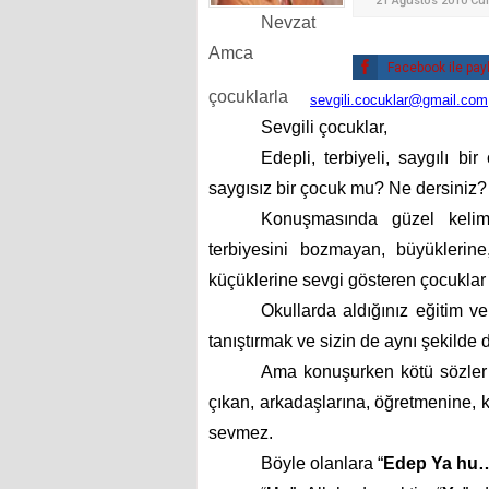
21 Ağustos 2010 Cu
Nevzat
Amca
Facebook ile pay
çocuklarla
sevgili.cocuklar@gmail.com
Sevgili çocuklar,
Edepli, terbiyeli, saygılı b
saygısız bir çocuk mu? Ne dersiniz?
Konuşmasında güzel kelime
terbiyesini bozmayan, büyüklerine
küçüklerine sevgi gösteren çocuklar 
Okullarda aldığınız eğitim ve
tanıştırmak ve sizin de aynı şekilde
Ama konuşurken kötü sözler 
çıkan, arkadaşlarına, öğretmenine, 
sevmez.
Böyle olanlara “
Edep Ya hu