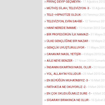
PİRİNÇ DEYİP GEÇMEYİN
-
17 Ağustos 2013
MÜTHİŞ SİLAH, TELEVİZYON -3
-
10 Ağusto
TELE–HİPNOTİZE OLDUK
-
30 Temmuz 2013
TELEVİZYON, EVİN SAHİBİ
-
12 Temmuz 20
HANİ NEREDE İMAME
-
15 Haziran 2013 Cu
BİR PROFESÖRÜN İLK NAMAZI
-
31 Mayıs 
ÜLKE GENÇLİĞİNE BİR NAZAR
-
18 Mayıs 
GENÇLİK UYUŞTURULUYOR
-
11 Mayıs 201
CANAVAR NASIL YETİŞİR
-
4 Mayıs 2013 Cu
AİLE NEYE BENZER
-
27 Nisan 2013 Cumart
İNSANIN ISKARTASI NASIL OLUR
-
20 Nisa
YOL, ALLAH’IN YOLUDUR
-
23 Mart 2013 Cu
EN BÜYÜĞÜN MUHATABIYIZ -3
-
16 Mart 20
FATİHA’DA NE OKUYORUZ -2
-
9 Mart 2013
EN ÇOK OKUDUĞUMUZ SURE -1
-
4 Mart 2
SİGARAYI BIRAKINCA NE OLUR
-
16 Şubat 