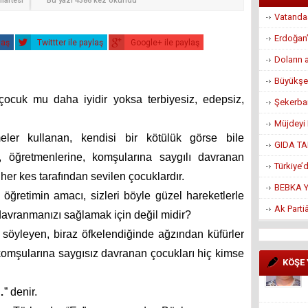
martesi
Bu yazı 4386 kez okundu
Vatandaş
Erdoğan’
laş
Twittter ile paylaş
Google+ ile paylaş
Doların 
Büyükşe
ir çocuk mu daha iyidir yoksa terbiyesiz, edepsiz,
Şekerban
Müjdeyi 
ler kullanan, kendisi bir kötülük görse bile
GIDA TA
, öğretmenlerine, komşularına saygılı davranan
Türkiye’
her kes tarafından sevilen çocuklardır.
BEBKA Yö
 öğretimin amacı, sizleri böyle güzel hareketlerle
Ak Parti
 davranmanızı sağlamak için değil midir?
söyleyen, biraz öfkelendiğinde ağzından küfürler
komşularına saygısız davranan çocukları hiç kimse
KÖŞE
…
” denir.