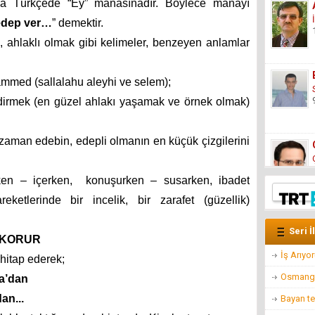
da Türkçede “Ey” manasınadır. Böylece manayı
 edep ver…
” demektir.
k, ahlaklı olmak gibi kelimeler, benzeyen anlamlar
med (sallalahu aleyhi ve selem);
dirmek (en güzel ahlakı yaşamak ve örnek olmak)
 zaman edebin, edepli olmanın en küçük çizgilerini
ken – içerken,
konuşurken – susarken, ibadet
ketlerinde bir incelik, bir zarafet (güzellik)
Seri İ
 KORUR
İş Arıyo
hitap ederek;
Osmangaz
da’dan
an...
Bayan te