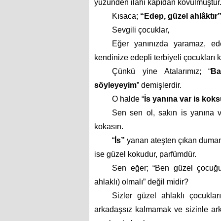
yüzünden ilahi kapıdan kovulmuştur.
Kısaca;
“Edep, güzel ahlâktır
Sevgili çocuklar,
Eğer yanınızda yaramaz, ede
kendinize edepli terbiyeli çocukları 
Çünkü yine Atalarımız; “
Ba
söyleyeyim
” demişlerdir.
O halde “
İs yanına var is kok
Sen sen ol, sakın is yanına 
kokasın.
“
İs”
yanan ateşten çıkan duman k
ise güzel kokudur, parfümdür.
Sen eğer; “Ben güzel çocuğu
ahlaklı) olmalı” değil midir?
Sizler güzel ahlaklı çocukla
arkadaşsız kalmamak ve sizinle ark