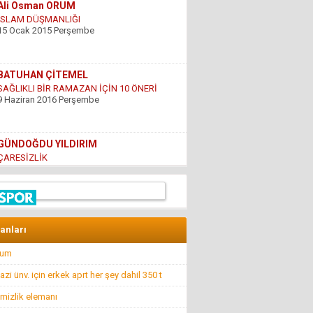
15 Ocak 2015 Perşembe
BATUHAN ÇİTEMEL
SAĞLIKLI BİR RAMAZAN İÇİN 10 ÖNERİ
9 Haziran 2016 Perşembe
GÜNDOĞDU YILDIRIM
ÇARESİZLİK
9 Haziran 2016 Perşembe
Hüseyin DÜŞ
İlkyardımcılara kim yardım edecek!..
8 Nisan 2016 Cuma
lanları
rum
Hüseyin GÜVEN
BİR ŞEY ANCAK DEĞERİNİ BİLENİN YANINDA
i ünv. için erkek aprt her şey dahil 350 t
KIYMETLİDİR...
22 Temmuz 2016 Cuma
mizlik elemanı