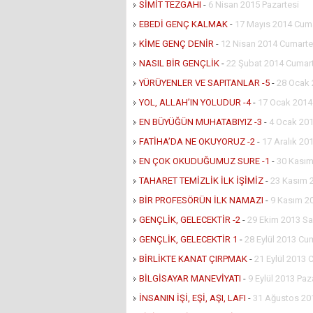
SİMİT TEZGAHI
-
6 Nisan 2015 Pazartesi
EBEDİ GENÇ KALMAK
-
17 Mayıs 2014 Cuma
KİME GENÇ DENİR
-
12 Nisan 2014 Cumarte
NASIL BİR GENÇLİK
-
22 Şubat 2014 Cumar
YÜRÜYENLER VE SAPITANLAR -5
-
28 Ocak 
YOL, ALLAH’IN YOLUDUR -4
-
17 Ocak 201
EN BÜYÜĞÜN MUHATABIYIZ -3
-
4 Ocak 201
FATİHA’DA NE OKUYORUZ -2
-
17 Aralık 201
EN ÇOK OKUDUĞUMUZ SURE -1
-
30 Kasım
TAHARET TEMİZLİK İLK İŞİMİZ
-
23 Kasım 
BİR PROFESÖRÜN İLK NAMAZI
-
9 Kasım 2
GENÇLİK, GELECEKTİR -2
-
29 Ekim 2013 Sa
GENÇLİK, GELECEKTİR 1
-
28 Eylül 2013 Cu
BİRLİKTE KANAT ÇIRPMAK
-
21 Eylül 2013 
BİLGİSAYAR MANEVİYATI
-
9 Eylül 2013 Paz
İNSANIN İŞİ, EŞİ, AŞI, LAFI
-
31 Ağustos 20