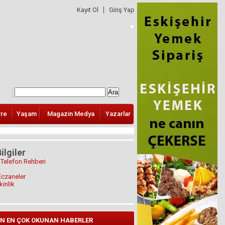
Kayıt Ol
Giriş Yap
vre
Yaşam
Magazin Medya
Yazarlar
ilgiler
 Telefon Rehberi
Eczaneler
kinlik
N EN ÇOK OKUNAN HABERLER