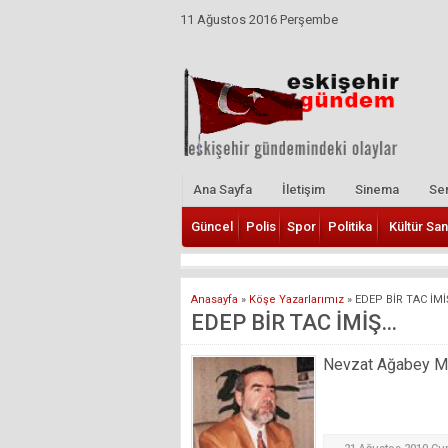
11 Ağustos 2016 Perşembe
Ana Sayfa
İletişim
Sinema
Ser
Güncel
Polis
Spor
Politika
Kültür San
Anasayfa
»
Köşe Yazarlarımız
»
EDEP BİR TAC İM
EDEP BİR TAC İMİŞ…
Nevzat Ağabey Mill