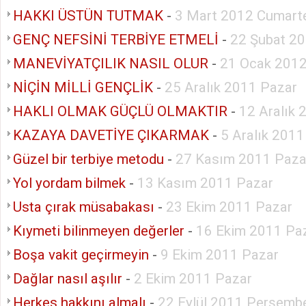
HAKKI ÜSTÜN TUTMAK
-
3 Mart 2012 Cumart
GENÇ NEFSİNİ TERBİYE ETMELİ
-
22 Şubat 2
MANEVİYATÇILIK NASIL OLUR
-
21 Ocak 2012
NİÇİN MİLLİ GENÇLİK
-
25 Aralık 2011 Pazar
HAKLI OLMAK GÜÇLÜ OLMAKTIR
-
12 Aralık 
KAZAYA DAVETİYE ÇIKARMAK
-
5 Aralık 2011
Güzel bir terbiye metodu
-
27 Kasım 2011 Paza
Yol yordam bilmek
-
13 Kasım 2011 Pazar
Usta çırak müsabakası
-
23 Ekim 2011 Pazar
Kıymeti bilinmeyen değerler
-
16 Ekim 2011 Pa
Boşa vakit geçirmeyin
-
9 Ekim 2011 Pazar
Dağlar nasıl aşılır
-
2 Ekim 2011 Pazar
Herkes hakkını almalı
-
22 Eylül 2011 Perşemb