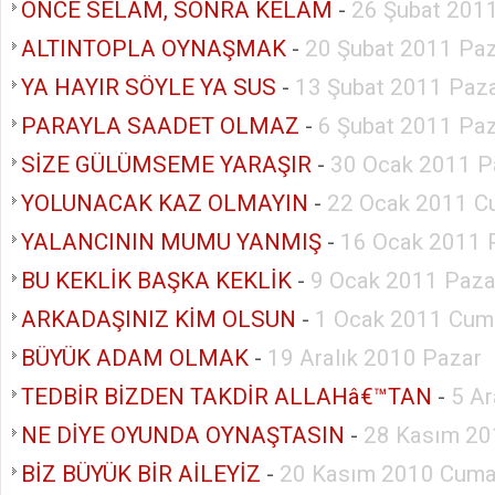
ÖNCE SELAM, SONRA KELAM
-
26 Şubat 201
ALTINTOPLA OYNAŞMAK
-
20 Şubat 2011 Pa
YA HAYIR SÖYLE YA SUS
-
13 Şubat 2011 Paz
PARAYLA SAADET OLMAZ
-
6 Şubat 2011 Pa
SİZE GÜLÜMSEME YARAŞIR
-
30 Ocak 2011 P
YOLUNACAK KAZ OLMAYIN
-
22 Ocak 2011 C
YALANCININ MUMU YANMIŞ
-
16 Ocak 2011 
BU KEKLİK BAŞKA KEKLİK
-
9 Ocak 2011 Paza
ARKADAŞINIZ KİM OLSUN
-
1 Ocak 2011 Cum
BÜYÜK ADAM OLMAK
-
19 Aralık 2010 Pazar
TEDBİR BİZDEN TAKDİR ALLAHâ€™TAN
-
5 Ar
NE DİYE OYUNDA OYNAŞTASIN
-
28 Kasım 20
BİZ BÜYÜK BİR AİLEYİZ
-
20 Kasım 2010 Cuma