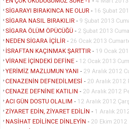
EN ÇOK OKUDUĞUMUZ SURE -1
-
4 Mart 2013
SİGARAYI BIRAKINCA NE OLUR
-
16 Şubat 20
SİGARA NASIL BIRAKILIR
-
9 Şubat 2013 Cuma
SİGARA ÖLÜM ÖPÜCÜĞÜ
-
2 Şubat 2013 Cuma
NEDEN SİGARA İÇİLİR
-
26 Ocak 2013 Cumart
İSRAFTAN KAÇINMAK ŞARTTIR
-
19 Ocak 201
VİRANE İÇİNDEKİ DEFİNE
-
12 Ocak 2013 Cum
YERİMİZ MAZLUMUN YANI
-
29 Aralık 2012 C
CENAZENİN DEFNEDİLMESİ
-
20 Aralık 2012
CENAZE DEFNİNE KATILIN
-
20 Aralık 2012 
ACI GÜN DOSTU OLALIM
-
12 Aralık 2012 Ça
ZİYARET EDİN, ZİYARET EDİLİN
-
1 Aralık 201
NASİHAT EDİLİNCE DİNLEYİN
-
20 Ekim 2012