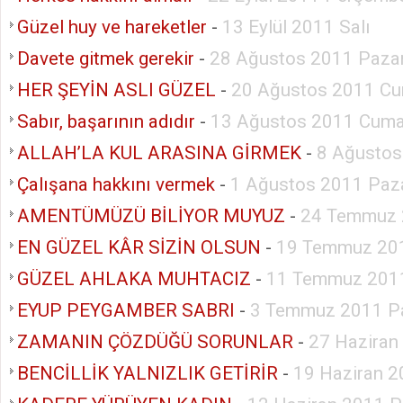
Güzel huy ve hareketler
-
13 Eylül 2011 Salı
Davete gitmek gerekir
-
28 Ağustos 2011 Paza
HER ŞEYİN ASLI GÜZEL
-
20 Ağustos 2011 Cu
Sabır, başarının adıdır
-
13 Ağustos 2011 Cuma
ALLAH’LA KUL ARASINA GİRMEK
-
8 Ağustos
Çalışana hakkını vermek
-
1 Ağustos 2011 Paza
AMENTÜMÜZÜ BİLİYOR MUYUZ
-
24 Temmuz 
EN GÜZEL KÂR SİZİN OLSUN
-
19 Temmuz 201
GÜZEL AHLAKA MUHTACIZ
-
11 Temmuz 2011
EYUP PEYGAMBER SABRI
-
3 Temmuz 2011 P
ZAMANIN ÇÖZDÜĞÜ SORUNLAR
-
27 Haziran
BENCİLLİK YALNIZLIK GETİRİR
-
19 Haziran 2