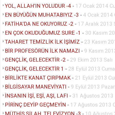
YOL, ALLAH’IN YOLUDUR -4
-
17 Ocak 2014 C
EN BÜYÜĞÜN MUHATABIYIZ -3
-
4 Ocak 2014 
FATİHA’DA NE OKUYORUZ -2
-
17 Aralık 2013 
EN ÇOK OKUDUĞUMUZ SURE -1
-
30 Kasım 20
TAHARET TEMİZLİK İLK İŞİMİZ
-
23 Kasım 20
BİR PROFESÖRÜN İLK NAMAZI
-
9 Kasım 201
GENÇLİK, GELECEKTİR -2
-
29 Ekim 2013 Salı
GENÇLİK, GELECEKTİR 1
-
28 Eylül 2013 Cuma
BİRLİKTE KANAT ÇIRPMAK
-
21 Eylül 2013 Cu
BİLGİSAYAR MANEVİYATI
-
9 Eylül 2013 Pazar
İNSANIN İŞİ, EŞİ, AŞI, LAFI
-
31 Ağustos 2013 
PİRİNÇ DEYİP GEÇMEYİN
-
17 Ağustos 2013 
MÜTHİŞ SİLAH, TELEVİZYON -3
-
10 Ağustos 