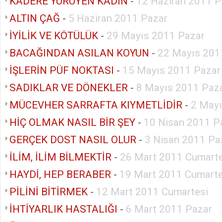
KADERE YÜRÜYEN KADIN
-
12 Haziran 2011 P
ALTIN ÇAĞ
-
5 Haziran 2011 Pazar
İYİLİK VE KÖTÜLÜK
-
29 Mayıs 2011 Pazar
BACAĞINDAN ASILAN KOYUN
-
22 Mayıs 201
İŞLERİN PÜF NOKTASI
-
15 Mayıs 2011 Pazar
SADIKLAR VE DÖNEKLER
-
8 Mayıs 2011 Paz
MÜCEVHER SARRAFTA KIYMETLİDİR
-
2 Mayı
HİÇ OLMAK NASIL BİR ŞEY
-
10 Nisan 2011 P
GERÇEK DOST NASIL OLUR
-
3 Nisan 2011 Pa
İLİM, İLİM BİLMEKTİR
-
26 Mart 2011 Cumarte
HAYDİ, HEP BERABER
-
19 Mart 2011 Cumarte
PİLİNİ BİTİRMEK
-
12 Mart 2011 Cumartesi
İHTİYARLIK HASTALIĞI
-
6 Mart 2011 Pazar