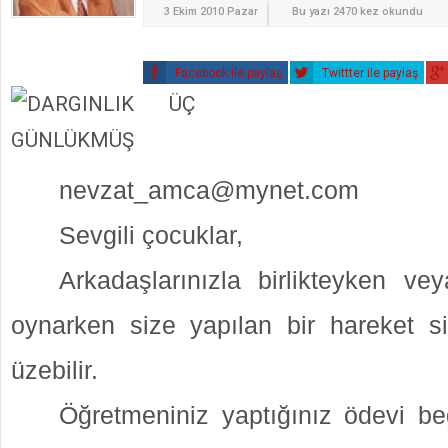
3 Ekim 2010 Pazar
Bu yazı 2470 kez okundu
Facebook ile paylaş
Twittter ile paylaş
nevzat_amca@mynet.com
Sevgili çocuklar,
Arkadaşlarınızla birlikteyken ve
oynarken size yapılan bir hareket siz
üzebilir.
Öğretmeniniz yaptığınız ödevi b