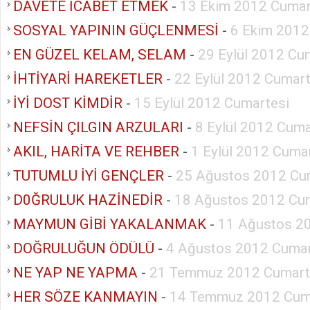
DAVETE İCABET ETMEK
-
13 Ekim 2012 Cumar
SOSYAL YAPININ GÜÇLENMESİ
-
6 Ekim 2012
EN GÜZEL KELAM, SELAM
-
29 Eylül 2012 Cu
İHTİYARİ HAREKETLER
-
22 Eylül 2012 Cumart
İYİ DOST KİMDİR
-
15 Eylül 2012 Cumartesi
NEFSİN ÇILGIN ARZULARI
-
8 Eylül 2012 Cuma
AKIL, HARİTA VE REHBER
-
1 Eylül 2012 Cuma
TUTUMLU İYİ GENÇLER
-
25 Ağustos 2012 Cu
D0ĞRULUK HAZİNEDİR
-
18 Ağustos 2012 Cu
MAYMUN GİBİ YAKALANMAK
-
11 Ağustos 2
DOĞRULUĞUN ÖDÜLÜ
-
4 Ağustos 2012 Cumar
NE YAP NE YAPMA
-
21 Temmuz 2012 Cumart
HER SÖZE KANMAYIN
-
14 Temmuz 2012 Cum