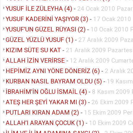
YUSUF İLE ZÜLEYHA (4)
-
24 Ocak 2010 Pazar
YUSUF KADERİNİ YAŞIYOR (3)
-
17 Ocak 2010
YUSUF’UN GÜZEL RÜYASI (2)
-
10 Ocak 2010 
GÜZEL YÜZLÜ YUSUF (1)
-
27 Aralık 2009 Paz
KIZIM SÜTE SU KAT
-
21 Aralık 2009 Pazartes
ALLAH İZİN VERİRSE
-
12 Aralık 2009 Cumart
HEPİMİZ AYNI YÖNE DÖNERİZ (6)
-
2 Aralık 
KURBAN NASIL BAYRAM OLDU (5)
-
19 Kasım
İBRAHİM’İN OĞLU İSMAİL (4)
-
8 Kasım 2009 
ATEŞ HER ŞEYİ YAKAR MI (3)
-
26 Ekim 2009 P
PUTLARI KIRAN ADAM (2)
-
15 Ekim 2009 Pe
ALLAH’I ARAYAN ÇOCUK (1)
-
10 Ekim 2009 C