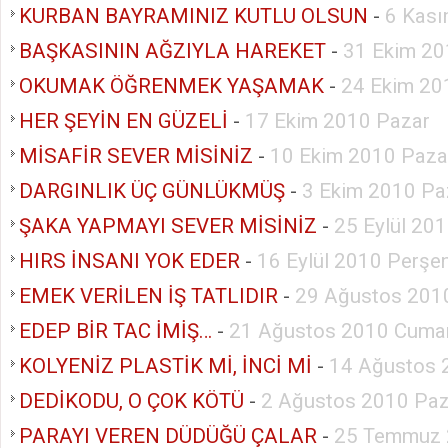
KURBAN BAYRAMINIZ KUTLU OLSUN
-
6 Kası
BAŞKASININ AĞZIYLA HAREKET
-
31 Ekim 20
OKUMAK ÖĞRENMEK YAŞAMAK
-
24 Ekim 20
HER ŞEYİN EN GÜZELİ
-
17 Ekim 2010 Pazar
MİSAFİR SEVER MİSİNİZ
-
10 Ekim 2010 Paza
DARGINLIK ÜÇ GÜNLÜKMÜŞ
-
3 Ekim 2010 Pa
ŞAKA YAPMAYI SEVER MİSİNİZ
-
25 Eylül 20
HIRS İNSANI YOK EDER
-
16 Eylül 2010 Perş
EMEK VERİLEN İŞ TATLIDIR
-
29 Ağustos 201
EDEP BİR TAC İMİŞ…
-
21 Ağustos 2010 Cumar
KOLYENİZ PLASTİK Mİ, İNCİ Mİ
-
14 Ağustos 
DEDİKODU, O ÇOK KÖTÜ
-
2 Ağustos 2010 Paz
PARAYI VEREN DÜDÜĞÜ ÇALAR
-
25 Temmuz 