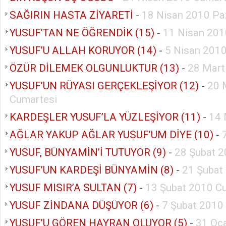
SAĞIRIN HASTA ZİYARETİ
-
18 Nisan 2010 Pa
YUSUF’TAN NE ÖĞRENDİK (15)
-
11 Nisan 201
YUSUF’U ALLAH KORUYOR (14)
-
5 Nisan 2010
ÖZÜR DİLEMEK OLGUNLUKTUR (13)
-
28 Mart
YUSUF’UN RÜYASI GERÇEKLEŞİYOR (12)
-
20 
Cumartesi
KARDEŞLER YUSUF’LA YÜZLEŞİYOR (11)
-
14 
AĞLAR YAKUP AĞLAR YUSUF’UM DİYE (10)
-
YUSUF, BÜNYAMİN’İ TUTUYOR (9)
-
28 Şubat 2
YUSUF’UN KARDEŞİ BÜNYAMİN (8)
-
21 Şubat
YUSUF MISIR’A SULTAN (7)
-
13 Şubat 2010 C
YUSUF ZİNDANA DÜŞÜYOR (6)
-
7 Şubat 2010
YUSUF’U GÖREN HAYRAN OLUYOR (5)
-
31 Oc