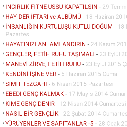
İNCİRLİK FİTNE ÜSSÜ KAPATILSIN
-
29 Temm
HAY-DER İFTARI ve ALBÜMÜ
-
18 Haziran 201
İNSANLIĞIN KURTULUŞU KUTLU DOĞUM
-
18 
Pazartesi
HAYATINIZI ANLAMLANDIRIN
-
24 Kasım 201
GENÇLER, FETİH RUHU TAŞIMALI
-
23 Eylül 
MANEVİ ZİRVE, FETİH RUHU
-
23 Eylül 2015 
KENDİNİ İŞİNE VER
-
5 Haziran 2015 Cuma
SİMİT TEZGAHI
-
6 Nisan 2015 Pazartesi
EBEDİ GENÇ KALMAK
-
17 Mayıs 2014 Cumar
KİME GENÇ DENİR
-
12 Nisan 2014 Cumartesi
NASIL BİR GENÇLİK
-
22 Şubat 2014 Cumartes
YÜRÜYENLER VE SAPITANLAR -5
-
28 Ocak 20