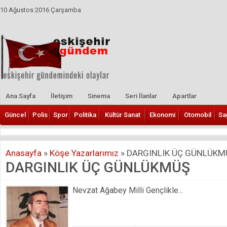
10 Ağustos 2016 Çarşamba
Ana Sayfa
İletişim
Sinema
Seri İlanlar
Apartlar
Güncel
Polis
Spor
Politika
Kültür Sanat
Ekonomi
Otomobil
Sa
Anasayfa
»
Köşe Yazarlarımız
»
DARGINLIK ÜÇ GÜNLÜKM
DARGINLIK ÜÇ GÜNLÜKMÜŞ
Nevzat Ağabey Milli Gençlikle...