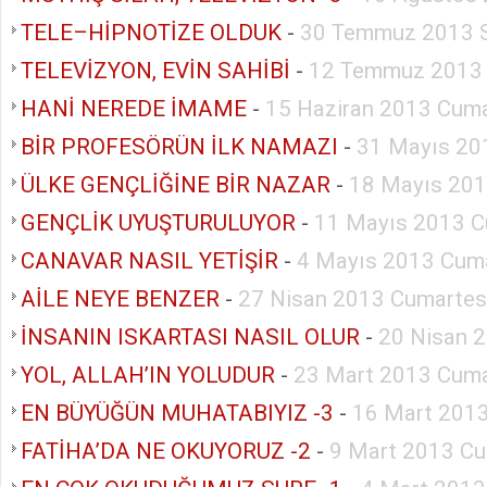
TELE–HİPNOTİZE OLDUK
-
30 Temmuz 2013 S
TELEVİZYON, EVİN SAHİBİ
-
12 Temmuz 2013
HANİ NEREDE İMAME
-
15 Haziran 2013 Cuma
BİR PROFESÖRÜN İLK NAMAZI
-
31 Mayıs 20
ÜLKE GENÇLİĞİNE BİR NAZAR
-
18 Mayıs 201
GENÇLİK UYUŞTURULUYOR
-
11 Mayıs 2013 C
CANAVAR NASIL YETİŞİR
-
4 Mayıs 2013 Cuma
AİLE NEYE BENZER
-
27 Nisan 2013 Cumartes
İNSANIN ISKARTASI NASIL OLUR
-
20 Nisan 
YOL, ALLAH’IN YOLUDUR
-
23 Mart 2013 Cuma
EN BÜYÜĞÜN MUHATABIYIZ -3
-
16 Mart 2013
FATİHA’DA NE OKUYORUZ -2
-
9 Mart 2013 Cu