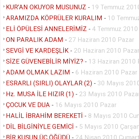
KUR’AN OKUYOR MUSUNUZ
-
19 Temmuz 2010
ARAMIZDA KÖPRÜLER KURALIM
-
10 Temmuz
ELİ ÖPÜLESİ ANNELERİMİZ
-
4 Temmuz 2010
ON PARALIK ADAM
-
27 Haziran 2010 Pazar
SEVGİ VE KARDEŞLİK
-
20 Haziran 2010 Paza
SİZE GÜVENEBİLİR MİYİZ?
-
13 Haziran 2010 
ADAM OLMAK LAZIM
-
6 Haziran 2010 Pazar
ESRARLI (SIRLI) OLAYLAR (2)
-
30 Mayıs 201
Hz. MUSA İLE HIZIR (1)
-
23 Mayıs 2010 Paza
ÇOCUK VE DUA
-
16 Mayıs 2010 Pazar
HALİL İBRAHİM BEREKETİ
-
8 Mayıs 2010 Cu
DİL BİLGİNİYLE GEMİCİ
-
5 Mayıs 2010 Çarşa
BİR KUŞUN ÜÇ ÖĞÜDÜ
-
24 Nisan 2010 Cumart