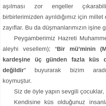
aşılması zor engeller çıkarabi
birbirlerimizden ayrıldığımız için mill
zayıflar. Bu da düşmanlarımızın işine 
Peygamberimiz Hazreti Muhammed 
aleyhi vesellem); “
Bir mü’minin (M
kardeşine üç günden fazla küs 
değildir
” buyurarak bizim aradı
koymuştur.
Siz de öyle yapın sevgili çocuklar,
Kendisine küs olduğunuz insan