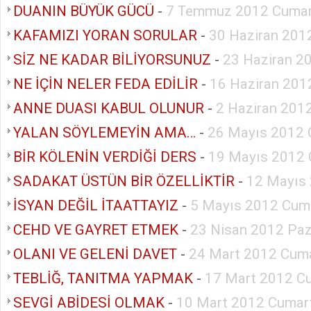
DUANIN BÜYÜK GÜCÜ
-
7 Temmuz 2012 Cumar
KAFAMIZI YORAN SORULAR
-
30 Haziran 201
SİZ NE KADAR BİLİYORSUNUZ
-
23 Haziran 2
NE İÇİN NELER FEDA EDİLİR
-
16 Haziran 201
ANNE DUASI KABUL OLUNUR
-
2 Haziran 201
YALAN SÖYLEMEYİN AMA…
-
26 Mayıs 2012 
BİR KÖLENİN VERDİĞİ DERS
-
19 Mayıs 2012 
SADAKAT ÜSTÜN BİR ÖZELLİKTİR
-
12 Mayıs
İSYAN DEĞİL İTAATTAYIZ
-
5 Mayıs 2012 Cum
CEHD VE GAYRET ETMEK
-
23 Nisan 2012 Paz
OLANI VE GELENİ DAVET
-
24 Mart 2012 Cuma
TEBLİĞ, TANITMA YAPMAK
-
17 Mart 2012 C
SEVGİ ABİDESİ OLMAK
-
10 Mart 2012 Cumar