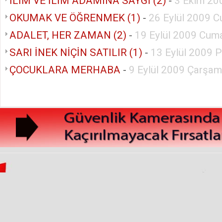
İLİM VE İLİM ADAMINA SAYGI (2)
-
3 Ekim 20
OKUMAK VE ÖĞRENMEK (1)
-
26 Eylül 2009 C
ADALET, HER ZAMAN (2)
-
19 Eylül 2009 Cuma
SARI İNEK NİÇİN SATILIR (1)
-
13 Eylül 2009 
ÇOCUKLARA MERHABA
-
9 Eylül 2009 Çarşa