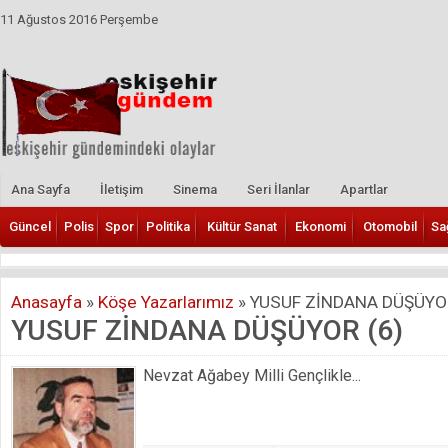
11 Ağustos 2016 Perşembe
Ana Sayfa
İletişim
Sinema
Seri İlanlar
Apartlar
Güncel
Polis
Spor
Politika
Kültür Sanat
Ekonomi
Otomobil
Sa
Anasayfa
»
Köşe Yazarlarımız
»
YUSUF ZİNDANA DÜŞÜYOR
YUSUF ZİNDANA DÜŞÜYOR (6)
Nevzat Ağabey Milli Gençlikle...