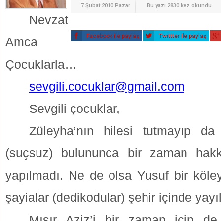
7 Şubat 2010 Pazar
Bu yazı 2830 kez okundu
Nevzat
Facebook ile paylaş
Twittter ile paylaş
Amca
Çocuklarla…
sevgili.cocuklar@gmail.com
Sevgili çocuklar,
Züleyha’nın hilesi tutmayıp 
(suçsuz) bulununca bir zaman hakk
yapılmadı. Ne de olsa Yusuf bir köle
şayialar (dedikodular) şehir içinde yayı
Mısır Aziz’i bir zaman için de