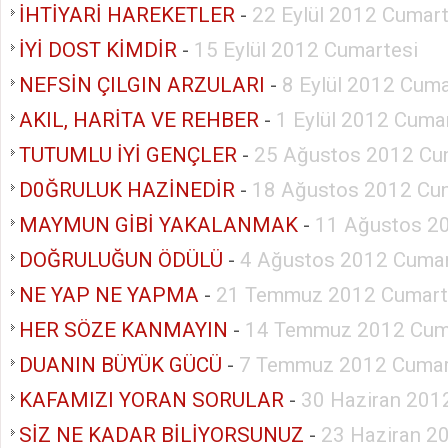
İHTİYARİ HAREKETLER
-
22 Eylül 2012 Cumart
İYİ DOST KİMDİR
-
15 Eylül 2012 Cumartesi
NEFSİN ÇILGIN ARZULARI
-
8 Eylül 2012 Cuma
AKIL, HARİTA VE REHBER
-
1 Eylül 2012 Cuma
TUTUMLU İYİ GENÇLER
-
25 Ağustos 2012 Cu
D0ĞRULUK HAZİNEDİR
-
18 Ağustos 2012 Cu
MAYMUN GİBİ YAKALANMAK
-
11 Ağustos 2
DOĞRULUĞUN ÖDÜLÜ
-
4 Ağustos 2012 Cumar
NE YAP NE YAPMA
-
21 Temmuz 2012 Cumart
HER SÖZE KANMAYIN
-
14 Temmuz 2012 Cum
DUANIN BÜYÜK GÜCÜ
-
7 Temmuz 2012 Cumar
KAFAMIZI YORAN SORULAR
-
30 Haziran 201
SİZ NE KADAR BİLİYORSUNUZ
-
23 Haziran 2