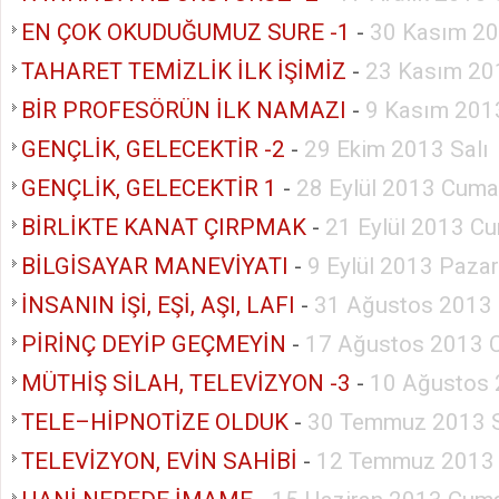
EN ÇOK OKUDUĞUMUZ SURE -1
-
30 Kasım 20
TAHARET TEMİZLİK İLK İŞİMİZ
-
23 Kasım 20
BİR PROFESÖRÜN İLK NAMAZI
-
9 Kasım 201
GENÇLİK, GELECEKTİR -2
-
29 Ekim 2013 Salı
GENÇLİK, GELECEKTİR 1
-
28 Eylül 2013 Cuma
BİRLİKTE KANAT ÇIRPMAK
-
21 Eylül 2013 Cu
BİLGİSAYAR MANEVİYATI
-
9 Eylül 2013 Pazar
İNSANIN İŞİ, EŞİ, AŞI, LAFI
-
31 Ağustos 2013 
PİRİNÇ DEYİP GEÇMEYİN
-
17 Ağustos 2013 
MÜTHİŞ SİLAH, TELEVİZYON -3
-
10 Ağustos 
TELE–HİPNOTİZE OLDUK
-
30 Temmuz 2013 S
TELEVİZYON, EVİN SAHİBİ
-
12 Temmuz 2013