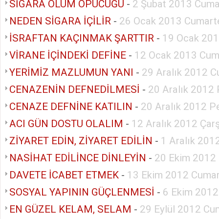
SİGARA ÖLÜM ÖPÜCÜĞÜ
-
2 Şubat 2013 Cuma
NEDEN SİGARA İÇİLİR
-
26 Ocak 2013 Cumart
İSRAFTAN KAÇINMAK ŞARTTIR
-
19 Ocak 201
VİRANE İÇİNDEKİ DEFİNE
-
12 Ocak 2013 Cum
YERİMİZ MAZLUMUN YANI
-
29 Aralık 2012 C
CENAZENİN DEFNEDİLMESİ
-
20 Aralık 2012
CENAZE DEFNİNE KATILIN
-
20 Aralık 2012 
ACI GÜN DOSTU OLALIM
-
12 Aralık 2012 Ça
ZİYARET EDİN, ZİYARET EDİLİN
-
1 Aralık 201
NASİHAT EDİLİNCE DİNLEYİN
-
20 Ekim 2012
DAVETE İCABET ETMEK
-
13 Ekim 2012 Cumar
SOSYAL YAPININ GÜÇLENMESİ
-
6 Ekim 2012
EN GÜZEL KELAM, SELAM
-
29 Eylül 2012 Cu