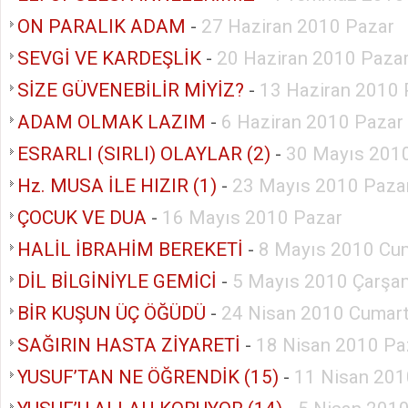
ON PARALIK ADAM
-
27 Haziran 2010 Pazar
SEVGİ VE KARDEŞLİK
-
20 Haziran 2010 Paza
SİZE GÜVENEBİLİR MİYİZ?
-
13 Haziran 2010 
ADAM OLMAK LAZIM
-
6 Haziran 2010 Pazar
ESRARLI (SIRLI) OLAYLAR (2)
-
30 Mayıs 201
Hz. MUSA İLE HIZIR (1)
-
23 Mayıs 2010 Paza
ÇOCUK VE DUA
-
16 Mayıs 2010 Pazar
HALİL İBRAHİM BEREKETİ
-
8 Mayıs 2010 Cu
DİL BİLGİNİYLE GEMİCİ
-
5 Mayıs 2010 Çarşa
BİR KUŞUN ÜÇ ÖĞÜDÜ
-
24 Nisan 2010 Cumart
SAĞIRIN HASTA ZİYARETİ
-
18 Nisan 2010 Pa
YUSUF’TAN NE ÖĞRENDİK (15)
-
11 Nisan 201