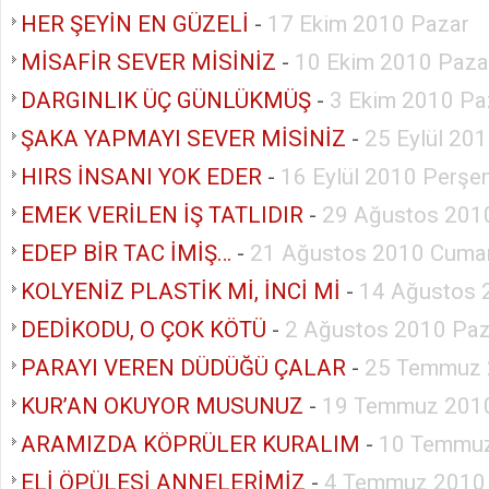
HER ŞEYİN EN GÜZELİ
-
17 Ekim 2010 Pazar
MİSAFİR SEVER MİSİNİZ
-
10 Ekim 2010 Paza
DARGINLIK ÜÇ GÜNLÜKMÜŞ
-
3 Ekim 2010 Pa
ŞAKA YAPMAYI SEVER MİSİNİZ
-
25 Eylül 20
HIRS İNSANI YOK EDER
-
16 Eylül 2010 Perş
EMEK VERİLEN İŞ TATLIDIR
-
29 Ağustos 201
EDEP BİR TAC İMİŞ…
-
21 Ağustos 2010 Cumar
KOLYENİZ PLASTİK Mİ, İNCİ Mİ
-
14 Ağustos 
DEDİKODU, O ÇOK KÖTÜ
-
2 Ağustos 2010 Paz
PARAYI VEREN DÜDÜĞÜ ÇALAR
-
25 Temmuz 
KUR’AN OKUYOR MUSUNUZ
-
19 Temmuz 2010
ARAMIZDA KÖPRÜLER KURALIM
-
10 Temmuz
ELİ ÖPÜLESİ ANNELERİMİZ
-
4 Temmuz 2010