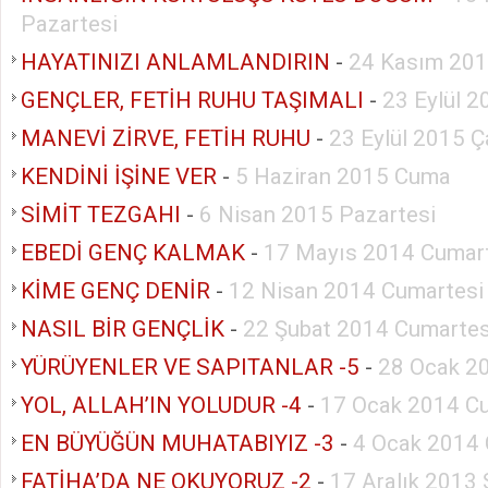
Pazartesi
HAYATINIZI ANLAMLANDIRIN
-
24 Kasım 201
GENÇLER, FETİH RUHU TAŞIMALI
-
23 Eylül 
MANEVİ ZİRVE, FETİH RUHU
-
23 Eylül 2015 
KENDİNİ İŞİNE VER
-
5 Haziran 2015 Cuma
SİMİT TEZGAHI
-
6 Nisan 2015 Pazartesi
EBEDİ GENÇ KALMAK
-
17 Mayıs 2014 Cumar
KİME GENÇ DENİR
-
12 Nisan 2014 Cumartesi
NASIL BİR GENÇLİK
-
22 Şubat 2014 Cumartes
YÜRÜYENLER VE SAPITANLAR -5
-
28 Ocak 20
YOL, ALLAH’IN YOLUDUR -4
-
17 Ocak 2014 C
EN BÜYÜĞÜN MUHATABIYIZ -3
-
4 Ocak 2014 
FATİHA’DA NE OKUYORUZ -2
-
17 Aralık 2013 