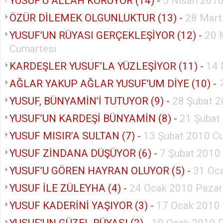
YUSUF’U ALLAH KORUYOR (14)
-
5 Nisan 2010
ÖZÜR DİLEMEK OLGUNLUKTUR (13)
-
28 Mart
YUSUF’UN RÜYASI GERÇEKLEŞİYOR (12)
-
20 
Cumartesi
KARDEŞLER YUSUF’LA YÜZLEŞİYOR (11)
-
14 
AĞLAR YAKUP AĞLAR YUSUF’UM DİYE (10)
-
YUSUF, BÜNYAMİN’İ TUTUYOR (9)
-
28 Şubat 2
YUSUF’UN KARDEŞİ BÜNYAMİN (8)
-
21 Şubat
YUSUF MISIR’A SULTAN (7)
-
13 Şubat 2010 C
YUSUF ZİNDANA DÜŞÜYOR (6)
-
7 Şubat 2010
YUSUF’U GÖREN HAYRAN OLUYOR (5)
-
31 Oc
YUSUF İLE ZÜLEYHA (4)
-
24 Ocak 2010 Pazar
YUSUF KADERİNİ YAŞIYOR (3)
-
17 Ocak 2010