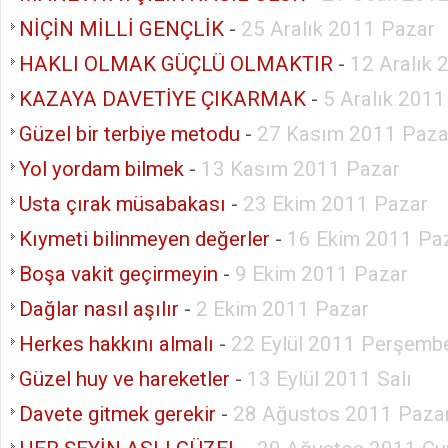
NİÇİN MİLLİ GENÇLİK
-
25 Aralık 2011 Pazar
HAKLI OLMAK GÜÇLÜ OLMAKTIR
-
12 Aralık 
KAZAYA DAVETİYE ÇIKARMAK
-
5 Aralık 2011
Güzel bir terbiye metodu
-
27 Kasım 2011 Paza
Yol yordam bilmek
-
13 Kasım 2011 Pazar
Usta çırak müsabakası
-
23 Ekim 2011 Pazar
Kıymeti bilinmeyen değerler
-
16 Ekim 2011 Pa
Boşa vakit geçirmeyin
-
9 Ekim 2011 Pazar
Dağlar nasıl aşılır
-
2 Ekim 2011 Pazar
Herkes hakkını almalı
-
22 Eylül 2011 Perşemb
Güzel huy ve hareketler
-
13 Eylül 2011 Salı
Davete gitmek gerekir
-
28 Ağustos 2011 Paza