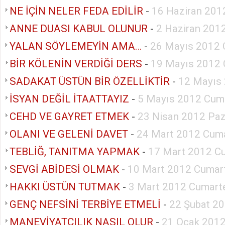
NE İÇİN NELER FEDA EDİLİR
-
16 Haziran 201
ANNE DUASI KABUL OLUNUR
-
2 Haziran 201
YALAN SÖYLEMEYİN AMA…
-
26 Mayıs 2012 
BİR KÖLENİN VERDİĞİ DERS
-
19 Mayıs 2012 
SADAKAT ÜSTÜN BİR ÖZELLİKTİR
-
12 Mayıs
İSYAN DEĞİL İTAATTAYIZ
-
5 Mayıs 2012 Cum
CEHD VE GAYRET ETMEK
-
23 Nisan 2012 Paz
OLANI VE GELENİ DAVET
-
24 Mart 2012 Cuma
TEBLİĞ, TANITMA YAPMAK
-
17 Mart 2012 C
SEVGİ ABİDESİ OLMAK
-
10 Mart 2012 Cumar
HAKKI ÜSTÜN TUTMAK
-
3 Mart 2012 Cumart
GENÇ NEFSİNİ TERBİYE ETMELİ
-
22 Şubat 2
MANEVİYATÇILIK NASIL OLUR
-
21 Ocak 2012