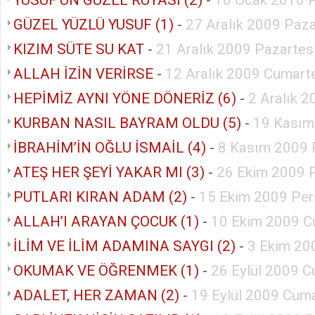
YUSUF’UN GÜZEL RÜYASI (2)
-
10 Ocak 2010 
GÜZEL YÜZLÜ YUSUF (1)
-
27 Aralık 2009 Paz
KIZIM SÜTE SU KAT
-
21 Aralık 2009 Pazartes
ALLAH İZİN VERİRSE
-
12 Aralık 2009 Cumart
HEPİMİZ AYNI YÖNE DÖNERİZ (6)
-
2 Aralık 
KURBAN NASIL BAYRAM OLDU (5)
-
19 Kasım
İBRAHİM’İN OĞLU İSMAİL (4)
-
8 Kasım 2009 
ATEŞ HER ŞEYİ YAKAR MI (3)
-
26 Ekim 2009 P
PUTLARI KIRAN ADAM (2)
-
15 Ekim 2009 Pe
ALLAH’I ARAYAN ÇOCUK (1)
-
10 Ekim 2009 C
İLİM VE İLİM ADAMINA SAYGI (2)
-
3 Ekim 20
OKUMAK VE ÖĞRENMEK (1)
-
26 Eylül 2009 C
ADALET, HER ZAMAN (2)
-
19 Eylül 2009 Cuma