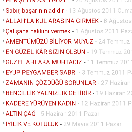
HER ŞEYİN ASLI GÜZEL
-
20 Ağustos 2011 Cu
Sabır, başarının adıdır
-
13 Ağustos 2011 Cuma
ALLAH’LA KUL ARASINA GİRMEK
-
8 Ağustos
Çalışana hakkını vermek
-
1 Ağustos 2011 Paza
AMENTÜMÜZÜ BİLİYOR MUYUZ
-
24 Temmuz 
EN GÜZEL KÂR SİZİN OLSUN
-
19 Temmuz 201
GÜZEL AHLAKA MUHTACIZ
-
11 Temmuz 2011
EYUP PEYGAMBER SABRI
-
3 Temmuz 2011 P
ZAMANIN ÇÖZDÜĞÜ SORUNLAR
-
27 Haziran
BENCİLLİK YALNIZLIK GETİRİR
-
19 Haziran 2
KADERE YÜRÜYEN KADIN
-
12 Haziran 2011 P
ALTIN ÇAĞ
-
5 Haziran 2011 Pazar
İYİLİK VE KÖTÜLÜK
-
29 Mayıs 2011 Pazar