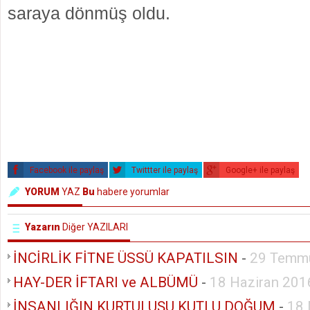
saraya dönmüş oldu.
Facebook ile paylaş
Twittter ile paylaş
Google+ ile paylaş
YORUM
YAZ
Bu
habere yorumlar
Yazarın
Diğer YAZILARI
İNCİRLİK FİTNE ÜSSÜ KAPATILSIN
-
29 Temm
HAY-DER İFTARI ve ALBÜMÜ
-
18 Haziran 201
İNSANLIĞIN KURTULUŞU KUTLU DOĞUM
-
18 