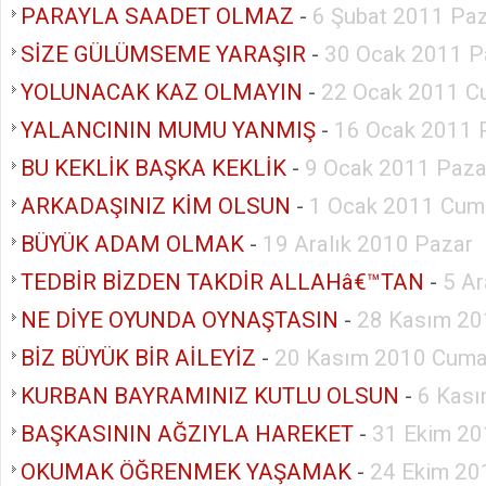
PARAYLA SAADET OLMAZ
-
6 Şubat 2011 Pa
SİZE GÜLÜMSEME YARAŞIR
-
30 Ocak 2011 P
YOLUNACAK KAZ OLMAYIN
-
22 Ocak 2011 C
YALANCININ MUMU YANMIŞ
-
16 Ocak 2011 
BU KEKLİK BAŞKA KEKLİK
-
9 Ocak 2011 Paza
ARKADAŞINIZ KİM OLSUN
-
1 Ocak 2011 Cum
BÜYÜK ADAM OLMAK
-
19 Aralık 2010 Pazar
TEDBİR BİZDEN TAKDİR ALLAHâ€™TAN
-
5 Ar
NE DİYE OYUNDA OYNAŞTASIN
-
28 Kasım 20
BİZ BÜYÜK BİR AİLEYİZ
-
20 Kasım 2010 Cuma
KURBAN BAYRAMINIZ KUTLU OLSUN
-
6 Kası
BAŞKASININ AĞZIYLA HAREKET
-
31 Ekim 20
OKUMAK ÖĞRENMEK YAŞAMAK
-
24 Ekim 20