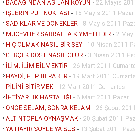
BACAĞINDAN ASILAN KOYUN
-
22 Mayıs 201
İŞLERİN PÜF NOKTASI
-
15 Mayıs 2011 Pazar
SADIKLAR VE DÖNEKLER
-
8 Mayıs 2011 Paz
MÜCEVHER SARRAFTA KIYMETLİDİR
-
2 Mayı
HİÇ OLMAK NASIL BİR ŞEY
-
10 Nisan 2011 P
GERÇEK DOST NASIL OLUR
-
3 Nisan 2011 Pa
İLİM, İLİM BİLMEKTİR
-
26 Mart 2011 Cumarte
HAYDİ, HEP BERABER
-
19 Mart 2011 Cumarte
PİLİNİ BİTİRMEK
-
12 Mart 2011 Cumartesi
İHTİYARLIK HASTALIĞI
-
6 Mart 2011 Pazar
ÖNCE SELAM, SONRA KELAM
-
26 Şubat 201
ALTINTOPLA OYNAŞMAK
-
20 Şubat 2011 Pa
YA HAYIR SÖYLE YA SUS
-
13 Şubat 2011 Paz