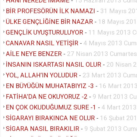
HANİ NEREDE İMAME
-
15 Haziran 2013 Cuma
BİR PROFESÖRÜN İLK NAMAZI
-
31 Mayıs 20
ÜLKE GENÇLİĞİNE BİR NAZAR
-
18 Mayıs 201
GENÇLİK UYUŞTURULUYOR
-
11 Mayıs 2013 C
CANAVAR NASIL YETİŞİR
-
4 Mayıs 2013 Cuma
AİLE NEYE BENZER
-
27 Nisan 2013 Cumartes
İNSANIN ISKARTASI NASIL OLUR
-
20 Nisan 
YOL, ALLAH’IN YOLUDUR
-
23 Mart 2013 Cuma
EN BÜYÜĞÜN MUHATABIYIZ -3
-
16 Mart 2013
FATİHA’DA NE OKUYORUZ -2
-
9 Mart 2013 Cu
EN ÇOK OKUDUĞUMUZ SURE -1
-
4 Mart 2013
SİGARAYI BIRAKINCA NE OLUR
-
16 Şubat 20
SİGARA NASIL BIRAKILIR
-
9 Şubat 2013 Cuma