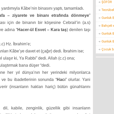
ŞÖFÖR
e yardımıyla Kâbe’nin binasını yaptı, tamamladı.
Tecrübel
afa – ziyarete ve binanı etrafında dönmeye
”
Gunluk 
ası için de binanın bir köşesine Cebrail’in (a.s)
Bahçeli 
ve adına “
Hacer-ül Esvet – Kara taş
) denilen taşı
Gunluk 
Gunluk 
c) Hz. İbrahim’e;
Çocuk ba
arı Kâbe’ye davet et (çağır) dedi. İbrahim ise;
 ulaşır ki, Ya Rabbi” dedi. Allah (c.c) ona;
 ulaştırmak bana düşer “dedi.
ne her yıl dünya’nın her yerindeki milyonlarca
r ve bu ibadetlerinin sonunda “
Hacı
” olurlar. Yani
rir (insanların hakları hariç) bütün günahlarını
dil, kabile, zenginlik, güzellik gibi insanların