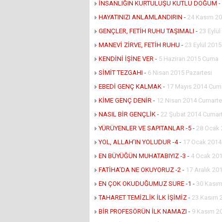
İNSANLIĞIN KURTULUŞU KUTLU DOĞUM
-
HAYATINIZI ANLAMLANDIRIN
-
24 Kasım 20
GENÇLER, FETİH RUHU TAŞIMALI
-
23 Eylü
MANEVİ ZİRVE, FETİH RUHU
-
23 Eylül 201
KENDİNİ İŞİNE VER
-
5 Haziran 2015 Cuma
SİMİT TEZGAHI
-
6 Nisan 2015 Pazartesi
EBEDİ GENÇ KALMAK
-
17 Mayıs 2014 Cuma
KİME GENÇ DENİR
-
12 Nisan 2014 Cumarte
NASIL BİR GENÇLİK
-
22 Şubat 2014 Cumar
YÜRÜYENLER VE SAPITANLAR -5
-
28 Ocak 
YOL, ALLAH’IN YOLUDUR -4
-
17 Ocak 201
EN BÜYÜĞÜN MUHATABIYIZ -3
-
4 Ocak 201
FATİHA’DA NE OKUYORUZ -2
-
17 Aralık 201
EN ÇOK OKUDUĞUMUZ SURE -1
-
30 Kasım
TAHARET TEMİZLİK İLK İŞİMİZ
-
23 Kasım 
BİR PROFESÖRÜN İLK NAMAZI
-
9 Kasım 2