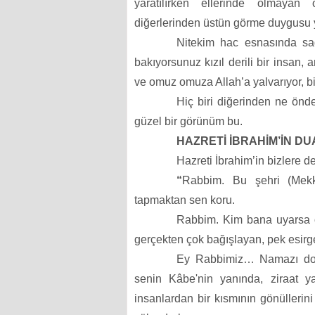
yaratılırken ellerinde olmayan
diğerlerinden üstün görme duygusu y
Nitekim hac esnasında sa
bakıyorsunuz kızıl derili bir insan, 
ve omuz omuza Allah’a yalvarıyor, bi
Hiç biri diğerinden ne önde
güzel bir görünüm bu.
HAZRETİ İBRAHİM’İN DU
Hazreti İbrahim’in bizlere de
“
Rabbim. Bu şehri (Mekke
tapmaktan sen koru.
Rabbim. Kim bana uyarsa o 
gerçekten çok bağışlayan, pek esirg
Ey Rabbimiz… Namazı dosd
senin Kâbe'nin yanında, ziraat ya
insanlardan bir kısmının gönüllerini