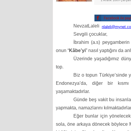
2 Aralık 2009 Çarşa
Facebook ile pay
NevzatLaleli
nlaleli@mynet.c
Sevgili çocuklar,
İbrahim (a.s) peygamberin 
onun “
Kâbe’yi
” nasıl yaptığını da a
Üzerinde yaşadığımız düny
top.
Biz o topun Türkiye’sinde y
Endonezya’da, diğer bir kısm
yaşamaktadırlar.
Günde beş vakit bu insanlar
yapmakta, namazlarını kılmaktadırlar
Eğer bunlar için yönelecekl
sola, öne arkaya dönecek böylece Mü