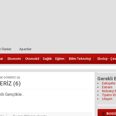
i İlanlar
Apartlar
at
Ekonomi
Otomobil
Sağlık
Eğitim
Bilim Teknoloji
Ekoloji - Çe
NE DÖNERİZ (6)
Gerekli B
RİZ (6)
Eskişehir
Estram
Nöbetçi 
i Gençlikle...
Tiyatro Et
Ulaşım
BUGÜ