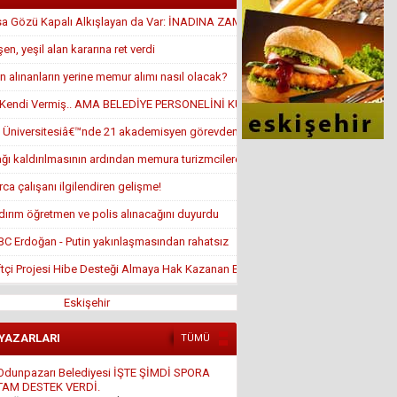
sa Gözü Kapalı Alkışlayan da Var: İNADINA ZAM YAPTI
en, yeşil alan kararına ret verdi
 alınanların yerine memur alımı nasıl olacak?
ı Kendi Vermiş.. AMA BELEDİYE PERSONELİNİ KULLANMIŞ
 Üniversitesiâ€™nde 21 akademisyen görevden alındı
ağı kaldırılmasının ardından memura turizmcilerden iyi haber geldi
rca çalışanı ilgilendiren gelişme!
ıldırım öğretmen ve polis alınacağını duyurdu
BBC Erdoğan - Putin yakınlaşmasından rahatsız
tçi Projesi Hibe Desteği Almaya Hak Kazanan Ek Asil Listeleri
Eskişehir
 YAZARLARI
TÜMÜ
Odunpazarı Belediyesi İŞTE ŞİMDİ SPORA
TAM DESTEK VERDİ.
4 Ağustos 2016 Perşembe