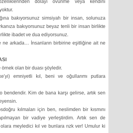
 özelliklerinden dolayı övünme veya kendini
oktur.
ğına bakıyorsunuz simsiyah bir insan, solunuza
arkanıza bakıyorsunuz beyaz tenli bir insan birlikte
rlikte ibadet ve dua ediyorsunuz.
 ne arkada… İnsanların birbirine eşitliğine ait ne
ASI
 örnek olan bir duası şöyledir.
'yi) emniyetli kıl, beni ve oğullarımı putlara
bendendir. Kim de bana karşı gelirse, artık sen
eyensin.
oğru kılmaları için ben, neslimden bir kısmını
pılmayan bir vadiye yerleştirdim. Artık sen de
 olara meyledici kıl ve bunlara rızk ver! Umulur ki