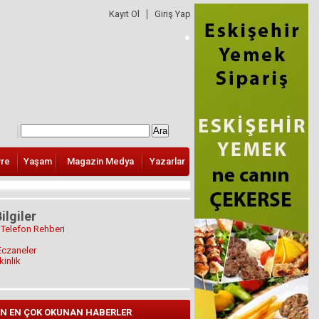
Kayıt Ol
Giriş Yap
vre
Yaşam
Magazin Medya
Yazarlar
ilgiler
 Telefon Rehberi
Eczaneler
kinlik
N EN ÇOK OKUNAN HABERLER