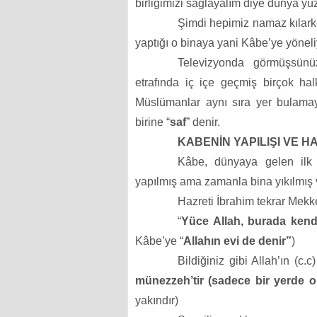
birliğimizi sağlayalım diye dünya yü
Şimdi hepimiz namaz kılark
yaptığı o binaya yani Kâbe’ye yöneli
Televizyonda görmüşsünüz
etrafında iç içe geçmiş birçok hal
Müslümanlar aynı sıra yer bulamayı
birine “
saf
” denir.
KABENİN YAPILIŞI VE H
Kâbe, dünyaya gelen ilk
yapılmış ama zamanla bina yıkılmış 
Hazreti İbrahim tekrar Mekke
“
Yüce Allah, burada kendi
Kâbe’ye “
Allahın evi de denir”
)
Bildiğiniz gibi Allah’ın (c.
münezzeh’tir (sadece bir yerde o
yakındır)