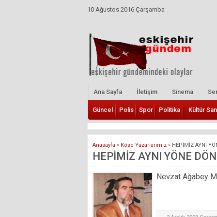
10 Ağustos 2016 Çarşamba
Ana Sayfa
İletişim
Sinema
Ser
Güncel
Polis
Spor
Politika
Kültür San
Anasayfa
»
Köşe Yazarlarımız
»
HEPİMİZ AYNI YÖ
HEPİMİZ AYNI YÖNE DÖNE
Nevzat Ağabey Mill