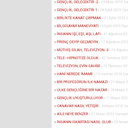
GENÇLİK, GELECEKTİR -2
-
29 Ekim 2013 Sa
GENÇLİK, GELECEKTİR 1
-
28 Eylül 2013 Cu
BİRLİKTE KANAT ÇIRPMAK
-
21 Eylül 2013 
BİLGİSAYAR MANEVİYATI
-
9 Eylül 2013 Paz
İNSANIN İŞİ, EŞİ, AŞI, LAFI
-
31 Ağustos 20
PİRİNÇ DEYİP GEÇMEYİN
-
17 Ağustos 2013
MÜTHİŞ SİLAH, TELEVİZYON -3
-
10 Ağusto
TELE–HİPNOTİZE OLDUK
-
30 Temmuz 2013
TELEVİZYON, EVİN SAHİBİ
-
12 Temmuz 20
HANİ NEREDE İMAME
-
15 Haziran 2013 Cu
BİR PROFESÖRÜN İLK NAMAZI
-
31 Mayıs 
ÜLKE GENÇLİĞİNE BİR NAZAR
-
18 Mayıs 
GENÇLİK UYUŞTURULUYOR
-
11 Mayıs 201
CANAVAR NASIL YETİŞİR
-
4 Mayıs 2013 Cu
AİLE NEYE BENZER
-
27 Nisan 2013 Cumart
İNSANIN ISKARTASI NASIL OLUR
-
20 Nisa