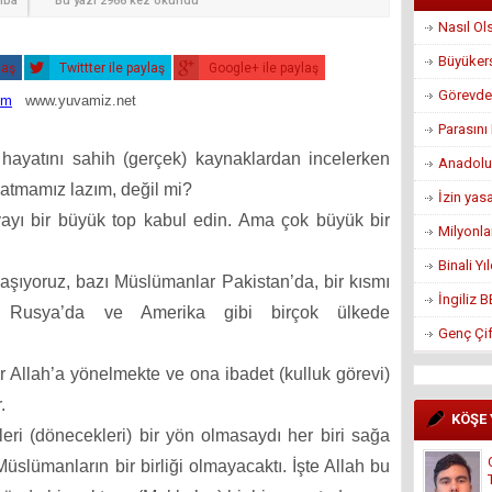
mba
Bu yazı 2966 kez okundu
Nasıl Ol
Büyükerş
laş
Twittter ile paylaş
Google+ ile paylaş
Görevden
om
www.yuvamiz.net
Parasın
hayatını sahih (gerçek) kaynaklardan incelerken
Anadolu
nlatmamız lazım, değil mi?
İzin yas
ayı bir büyük top kabul edin. Ama çok büyük bir
Milyonla
Binali Y
aşıyoruz, bazı Müslümanlar Pakistan’da, bir kısmı
İngiliz 
ı Rusya’da ve Amerika gibi birçok ülkede
Genç Çif
 Allah’a yönelmekte ve ona ibadet (kulluk görevi)
.
KÖŞE
eri (dönecekleri) bir yön olmasaydı her biri sağa
slümanların bir birliği olmayacaktı. İşte Allah bu