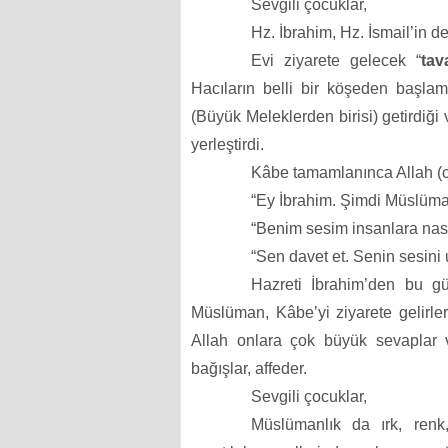
Sevgili çocuklar,
Hz. İbrahim, Hz. İsmail’in d
Evi ziyarete gelecek “
tav
Hacıların belli bir köşeden başlam
(Büyük Meleklerden birisi) getirdiği 
yerleştirdi.
Kâbe tamamlanınca Allah (c.
“Ey İbrahim. Şimdi Müslümanl
“Benim sesim insanlara nasıl
“Sen davet et. Senin sesini
Hazreti İbrahim’den bu gü
Müslüman, Kâbe’yi ziyarete gelirle
Allah onlara çok büyük sevaplar ve
bağışlar, affeder.
Sevgili çocuklar,
Müslümanlık da ırk, renk, 