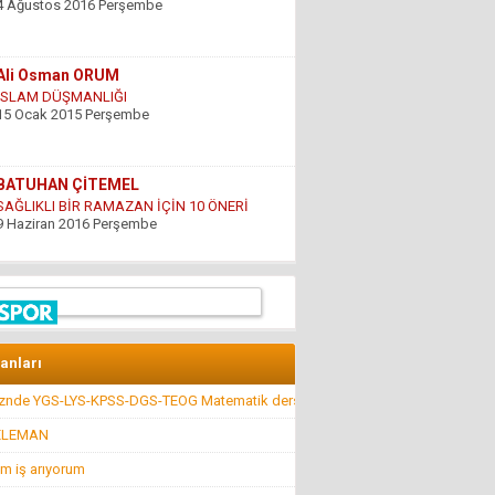
Ali Osman ORUM
İSLAM DÜŞMANLIĞI
15 Ocak 2015 Perşembe
BATUHAN ÇİTEMEL
SAĞLIKLI BİR RAMAZAN İÇİN 10 ÖNERİ
9 Haziran 2016 Perşembe
GÜNDOĞDU YILDIRIM
ÇARESİZLİK
9 Haziran 2016 Perşembe
lanları
Hüseyin DÜŞ
İlkyardımcılara kim yardım edecek!..
kznde YGS-LYS-KPSS-DGS-TEOG Matematik dersi
8 Nisan 2016 Cuma
ELEMAN
m iş arıyorum
Hüseyin GÜVEN