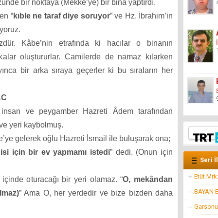
zünde bir noktaya (Mekke’ye) bir bina yaptırdı.
en “
kıble ne taraf diye soruyor
” ve Hz. İbrahim’in
yoruz.
dür. Kâbe’nin etrafında ki hacılar o binanın
kalar oluştururlar. Camilerde de namaz kılarken
nca bir arka sıraya geçerler ki bu sıraların her
AC
 insan ve peygamber Hazreti Âdem tarafından
ve yeri kaybolmuş.
’ye gelerek oğlu Hazreti İsmail ile buluşarak ona;
si için bir ev yapmamı istedi
” dedi. (Onun için
Seri İ
Etüt Mr
c) içinde oturacağı bir yeri olamaz. “
O, mekândan
BAYAN 
lmaz)
” Ama O, her yerdedir ve bize bizden daha
Garsonu