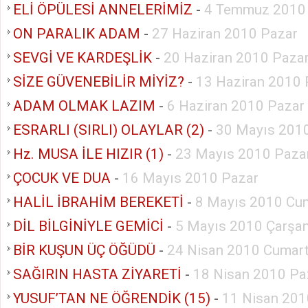
ELİ ÖPÜLESİ ANNELERİMİZ
-
4 Temmuz 2010
ON PARALIK ADAM
-
27 Haziran 2010 Pazar
SEVGİ VE KARDEŞLİK
-
20 Haziran 2010 Paza
SİZE GÜVENEBİLİR MİYİZ?
-
13 Haziran 2010 
ADAM OLMAK LAZIM
-
6 Haziran 2010 Pazar
ESRARLI (SIRLI) OLAYLAR (2)
-
30 Mayıs 201
Hz. MUSA İLE HIZIR (1)
-
23 Mayıs 2010 Paza
ÇOCUK VE DUA
-
16 Mayıs 2010 Pazar
HALİL İBRAHİM BEREKETİ
-
8 Mayıs 2010 Cu
DİL BİLGİNİYLE GEMİCİ
-
5 Mayıs 2010 Çarşa
BİR KUŞUN ÜÇ ÖĞÜDÜ
-
24 Nisan 2010 Cumart
SAĞIRIN HASTA ZİYARETİ
-
18 Nisan 2010 Pa
YUSUF’TAN NE ÖĞRENDİK (15)
-
11 Nisan 201