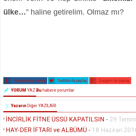
ülke…
” haline getirelim. Olmaz mı?
Facebook ile paylaş
Twittter ile paylaş
Google+ ile paylaş
YORUM
YAZ
Bu
habere yorumlar
Yazarın
Diğer YAZILARI
İNCİRLİK FİTNE ÜSSÜ KAPATILSIN
-
29 Temm
HAY-DER İFTARI ve ALBÜMÜ
-
18 Haziran 201