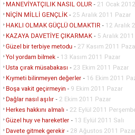
MANEVİYATÇILIK NASIL OLUR
-
21 Ocak 2012
NİÇİN MİLLİ GENÇLİK
-
25 Aralık 2011 Pazar
HAKLI OLMAK GÜÇLÜ OLMAKTIR
-
12 Aralık 
KAZAYA DAVETİYE ÇIKARMAK
-
5 Aralık 2011
Güzel bir terbiye metodu
-
27 Kasım 2011 Paza
Yol yordam bilmek
-
13 Kasım 2011 Pazar
Usta çırak müsabakası
-
23 Ekim 2011 Pazar
Kıymeti bilinmeyen değerler
-
16 Ekim 2011 Pa
Boşa vakit geçirmeyin
-
9 Ekim 2011 Pazar
Dağlar nasıl aşılır
-
2 Ekim 2011 Pazar
Herkes hakkını almalı
-
22 Eylül 2011 Perşemb
Güzel huy ve hareketler
-
13 Eylül 2011 Salı
Davete gitmek gerekir
-
28 Ağustos 2011 Paza