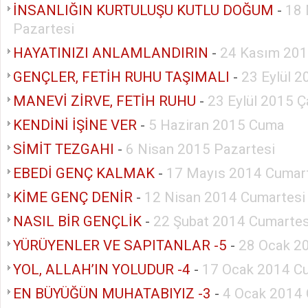
İNSANLIĞIN KURTULUŞU KUTLU DOĞUM
-
18 
Pazartesi
HAYATINIZI ANLAMLANDIRIN
-
24 Kasım 201
GENÇLER, FETİH RUHU TAŞIMALI
-
23 Eylül 
MANEVİ ZİRVE, FETİH RUHU
-
23 Eylül 2015 
KENDİNİ İŞİNE VER
-
5 Haziran 2015 Cuma
SİMİT TEZGAHI
-
6 Nisan 2015 Pazartesi
EBEDİ GENÇ KALMAK
-
17 Mayıs 2014 Cumar
KİME GENÇ DENİR
-
12 Nisan 2014 Cumartesi
NASIL BİR GENÇLİK
-
22 Şubat 2014 Cumartes
YÜRÜYENLER VE SAPITANLAR -5
-
28 Ocak 20
YOL, ALLAH’IN YOLUDUR -4
-
17 Ocak 2014 C
EN BÜYÜĞÜN MUHATABIYIZ -3
-
4 Ocak 2014 