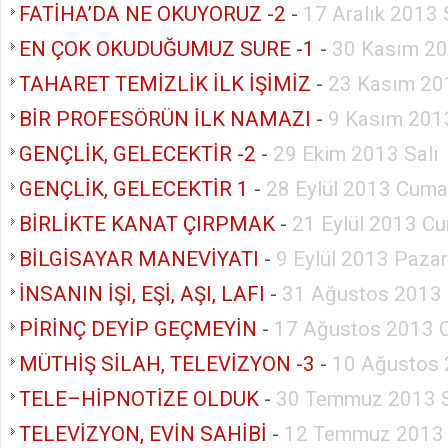
FATİHA’DA NE OKUYORUZ -2
-
17 Aralık 2013 
EN ÇOK OKUDUĞUMUZ SURE -1
-
30 Kasım 20
TAHARET TEMİZLİK İLK İŞİMİZ
-
23 Kasım 20
BİR PROFESÖRÜN İLK NAMAZI
-
9 Kasım 201
GENÇLİK, GELECEKTİR -2
-
29 Ekim 2013 Salı
GENÇLİK, GELECEKTİR 1
-
28 Eylül 2013 Cuma
BİRLİKTE KANAT ÇIRPMAK
-
21 Eylül 2013 Cu
BİLGİSAYAR MANEVİYATI
-
9 Eylül 2013 Pazar
İNSANIN İŞİ, EŞİ, AŞI, LAFI
-
31 Ağustos 2013 
PİRİNÇ DEYİP GEÇMEYİN
-
17 Ağustos 2013 
MÜTHİŞ SİLAH, TELEVİZYON -3
-
10 Ağustos 
TELE–HİPNOTİZE OLDUK
-
30 Temmuz 2013 S
TELEVİZYON, EVİN SAHİBİ
-
12 Temmuz 2013