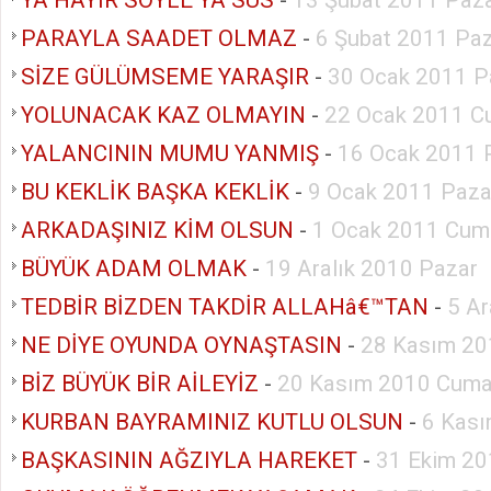
PARAYLA SAADET OLMAZ
-
6 Şubat 2011 Pa
SİZE GÜLÜMSEME YARAŞIR
-
30 Ocak 2011 P
YOLUNACAK KAZ OLMAYIN
-
22 Ocak 2011 C
YALANCININ MUMU YANMIŞ
-
16 Ocak 2011 
BU KEKLİK BAŞKA KEKLİK
-
9 Ocak 2011 Paza
ARKADAŞINIZ KİM OLSUN
-
1 Ocak 2011 Cum
BÜYÜK ADAM OLMAK
-
19 Aralık 2010 Pazar
TEDBİR BİZDEN TAKDİR ALLAHâ€™TAN
-
5 Ar
NE DİYE OYUNDA OYNAŞTASIN
-
28 Kasım 20
BİZ BÜYÜK BİR AİLEYİZ
-
20 Kasım 2010 Cuma
KURBAN BAYRAMINIZ KUTLU OLSUN
-
6 Kası
BAŞKASININ AĞZIYLA HAREKET
-
31 Ekim 20