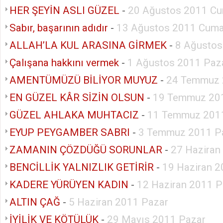
HER ŞEYİN ASLI GÜZEL
-
20 Ağustos 2011 Cu
Sabır, başarının adıdır
-
13 Ağustos 2011 Cuma
ALLAH’LA KUL ARASINA GİRMEK
-
8 Ağustos
Çalışana hakkını vermek
-
1 Ağustos 2011 Paza
AMENTÜMÜZÜ BİLİYOR MUYUZ
-
24 Temmuz 
EN GÜZEL KÂR SİZİN OLSUN
-
19 Temmuz 201
GÜZEL AHLAKA MUHTACIZ
-
11 Temmuz 2011
EYUP PEYGAMBER SABRI
-
3 Temmuz 2011 P
ZAMANIN ÇÖZDÜĞÜ SORUNLAR
-
27 Haziran
BENCİLLİK YALNIZLIK GETİRİR
-
19 Haziran 2
KADERE YÜRÜYEN KADIN
-
12 Haziran 2011 P
ALTIN ÇAĞ
-
5 Haziran 2011 Pazar
İYİLİK VE KÖTÜLÜK
-
29 Mayıs 2011 Pazar