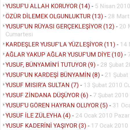
YUSUF’U ALLAH KORUYOR (14)
-
5 Nisan 2010
ÖZÜR DİLEMEK OLGUNLUKTUR (13)
-
28 Mart
YUSUF’UN RÜYASI GERÇEKLEŞİYOR (12)
-
20 
Cumartesi
KARDEŞLER YUSUF’LA YÜZLEŞİYOR (11)
-
14 
AĞLAR YAKUP AĞLAR YUSUF’UM DİYE (10)
-
YUSUF, BÜNYAMİN’İ TUTUYOR (9)
-
28 Şubat 2
YUSUF’UN KARDEŞİ BÜNYAMİN (8)
-
21 Şubat
YUSUF MISIR’A SULTAN (7)
-
13 Şubat 2010 C
YUSUF ZİNDANA DÜŞÜYOR (6)
-
7 Şubat 2010
YUSUF’U GÖREN HAYRAN OLUYOR (5)
-
31 Oc
YUSUF İLE ZÜLEYHA (4)
-
24 Ocak 2010 Pazar
YUSUF KADERİNİ YAŞIYOR (3)
-
17 Ocak 2010