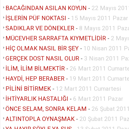
BACAĞINDAN ASILAN KOYUN
-
22 Mayıs 201
İŞLERİN PÜF NOKTASI
-
15 Mayıs 2011 Pazar
SADIKLAR VE DÖNEKLER
-
8 Mayıs 2011 Paz
MÜCEVHER SARRAFTA KIYMETLİDİR
-
2 Mayı
HİÇ OLMAK NASIL BİR ŞEY
-
10 Nisan 2011 P
GERÇEK DOST NASIL OLUR
-
3 Nisan 2011 Pa
İLİM, İLİM BİLMEKTİR
-
26 Mart 2011 Cumarte
HAYDİ, HEP BERABER
-
19 Mart 2011 Cumarte
PİLİNİ BİTİRMEK
-
12 Mart 2011 Cumartesi
İHTİYARLIK HASTALIĞI
-
6 Mart 2011 Pazar
ÖNCE SELAM, SONRA KELAM
-
26 Şubat 201
ALTINTOPLA OYNAŞMAK
-
20 Şubat 2011 Pa
YA HAYIR SÖYLE YA SUS
-
13 Şubat 2011 Paz