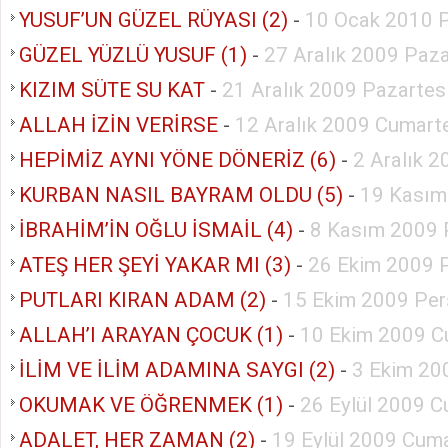
YUSUF’UN GÜZEL RÜYASI (2)
-
10 Ocak 2010 
GÜZEL YÜZLÜ YUSUF (1)
-
27 Aralık 2009 Paz
KIZIM SÜTE SU KAT
-
21 Aralık 2009 Pazartes
ALLAH İZİN VERİRSE
-
12 Aralık 2009 Cumart
HEPİMİZ AYNI YÖNE DÖNERİZ (6)
-
2 Aralık 
KURBAN NASIL BAYRAM OLDU (5)
-
19 Kasım
İBRAHİM’İN OĞLU İSMAİL (4)
-
8 Kasım 2009 
ATEŞ HER ŞEYİ YAKAR MI (3)
-
26 Ekim 2009 P
PUTLARI KIRAN ADAM (2)
-
15 Ekim 2009 Pe
ALLAH’I ARAYAN ÇOCUK (1)
-
10 Ekim 2009 C
İLİM VE İLİM ADAMINA SAYGI (2)
-
3 Ekim 20
OKUMAK VE ÖĞRENMEK (1)
-
26 Eylül 2009 C
ADALET, HER ZAMAN (2)
-
19 Eylül 2009 Cuma