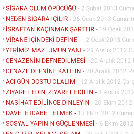
SİGARA ÖLÜM ÖPÜCÜĞÜ
-
2 Şubat 2013 Cuma
NEDEN SİGARA İÇİLİR
-
26 Ocak 2013 Cumart
İSRAFTAN KAÇINMAK ŞARTTIR
-
19 Ocak 201
VİRANE İÇİNDEKİ DEFİNE
-
12 Ocak 2013 Cum
YERİMİZ MAZLUMUN YANI
-
29 Aralık 2012 C
CENAZENİN DEFNEDİLMESİ
-
20 Aralık 2012
CENAZE DEFNİNE KATILIN
-
20 Aralık 2012 
ACI GÜN DOSTU OLALIM
-
12 Aralık 2012 Ça
ZİYARET EDİN, ZİYARET EDİLİN
-
1 Aralık 201
NASİHAT EDİLİNCE DİNLEYİN
-
20 Ekim 2012
DAVETE İCABET ETMEK
-
13 Ekim 2012 Cumar
SOSYAL YAPININ GÜÇLENMESİ
-
6 Ekim 2012
EN GÜZEL KELAM, SELAM
-
29 Eylül 2012 Cu