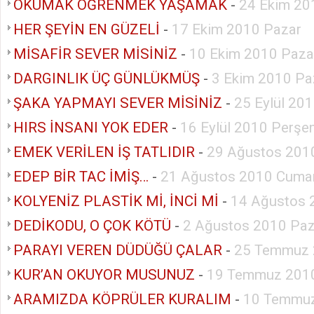
OKUMAK ÖĞRENMEK YAŞAMAK
-
24 Ekim 20
HER ŞEYİN EN GÜZELİ
-
17 Ekim 2010 Pazar
MİSAFİR SEVER MİSİNİZ
-
10 Ekim 2010 Paza
DARGINLIK ÜÇ GÜNLÜKMÜŞ
-
3 Ekim 2010 Pa
ŞAKA YAPMAYI SEVER MİSİNİZ
-
25 Eylül 20
HIRS İNSANI YOK EDER
-
16 Eylül 2010 Perş
EMEK VERİLEN İŞ TATLIDIR
-
29 Ağustos 201
EDEP BİR TAC İMİŞ…
-
21 Ağustos 2010 Cumar
KOLYENİZ PLASTİK Mİ, İNCİ Mİ
-
14 Ağustos 
DEDİKODU, O ÇOK KÖTÜ
-
2 Ağustos 2010 Paz
PARAYI VEREN DÜDÜĞÜ ÇALAR
-
25 Temmuz 
KUR’AN OKUYOR MUSUNUZ
-
19 Temmuz 2010
ARAMIZDA KÖPRÜLER KURALIM
-
10 Temmuz