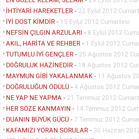
İHTİYARİ HAREKETLER
-
22 Eylül 2012 Cumart
İYİ DOST KİMDİR
-
15 Eylül 2012 Cumartesi
NEFSİN ÇILGIN ARZULARI
-
8 Eylül 2012 Cuma
AKIL, HARİTA VE REHBER
-
1 Eylül 2012 Cuma
TUTUMLU İYİ GENÇLER
-
25 Ağustos 2012 Cu
D0ĞRULUK HAZİNEDİR
-
18 Ağustos 2012 Cu
MAYMUN GİBİ YAKALANMAK
-
11 Ağustos 2
DOĞRULUĞUN ÖDÜLÜ
-
4 Ağustos 2012 Cumar
NE YAP NE YAPMA
-
21 Temmuz 2012 Cumart
HER SÖZE KANMAYIN
-
14 Temmuz 2012 Cum
DUANIN BÜYÜK GÜCÜ
-
7 Temmuz 2012 Cumar
KAFAMIZI YORAN SORULAR
-
30 Haziran 201