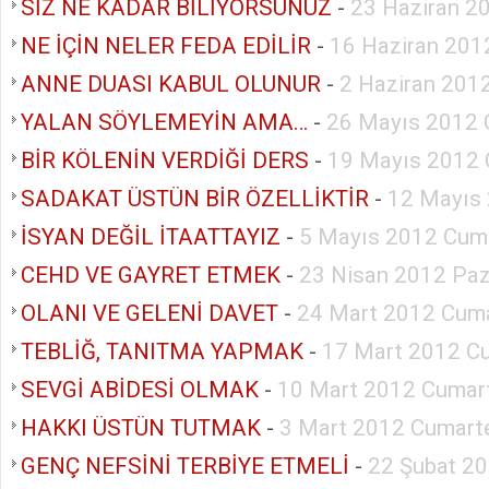
SİZ NE KADAR BİLİYORSUNUZ
-
23 Haziran 2
NE İÇİN NELER FEDA EDİLİR
-
16 Haziran 201
ANNE DUASI KABUL OLUNUR
-
2 Haziran 201
YALAN SÖYLEMEYİN AMA…
-
26 Mayıs 2012 
BİR KÖLENİN VERDİĞİ DERS
-
19 Mayıs 2012 
SADAKAT ÜSTÜN BİR ÖZELLİKTİR
-
12 Mayıs
İSYAN DEĞİL İTAATTAYIZ
-
5 Mayıs 2012 Cum
CEHD VE GAYRET ETMEK
-
23 Nisan 2012 Paz
OLANI VE GELENİ DAVET
-
24 Mart 2012 Cuma
TEBLİĞ, TANITMA YAPMAK
-
17 Mart 2012 C
SEVGİ ABİDESİ OLMAK
-
10 Mart 2012 Cumar
HAKKI ÜSTÜN TUTMAK
-
3 Mart 2012 Cumart
GENÇ NEFSİNİ TERBİYE ETMELİ
-
22 Şubat 2