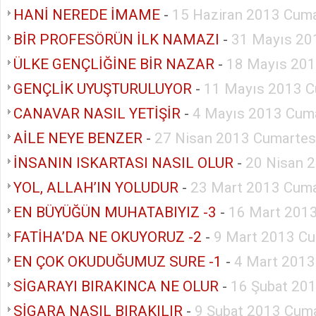
HANİ NEREDE İMAME
-
15 Haziran 2013 Cuma
BİR PROFESÖRÜN İLK NAMAZI
-
31 Mayıs 20
ÜLKE GENÇLİĞİNE BİR NAZAR
-
18 Mayıs 201
GENÇLİK UYUŞTURULUYOR
-
11 Mayıs 2013 C
CANAVAR NASIL YETİŞİR
-
4 Mayıs 2013 Cuma
AİLE NEYE BENZER
-
27 Nisan 2013 Cumartes
İNSANIN ISKARTASI NASIL OLUR
-
20 Nisan 
YOL, ALLAH’IN YOLUDUR
-
23 Mart 2013 Cuma
EN BÜYÜĞÜN MUHATABIYIZ -3
-
16 Mart 2013
FATİHA’DA NE OKUYORUZ -2
-
9 Mart 2013 Cu
EN ÇOK OKUDUĞUMUZ SURE -1
-
4 Mart 2013
SİGARAYI BIRAKINCA NE OLUR
-
16 Şubat 20
SİGARA NASIL BIRAKILIR
-
9 Şubat 2013 Cuma