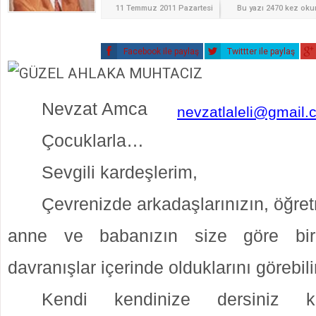
11 Temmuz 2011 Pazartesi
Bu yazı 2470 kez ok
Facebook ile paylaş
Twittter ile paylaş
Nevzat Amca
nevzatlaleli@gmail.
Çocuklarla…
Sevgili kardeşlerim,
Çevrenizde arkadaşlarınızın, öğret
anne ve babanızın size göre bir
davranışlar içerinde olduklarını görebili
Kendi kendinize dersiniz k