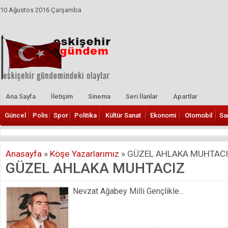
10 Ağustos 2016 Çarşamba
Ana Sayfa
İletişim
Sinema
Seri İlanlar
Apartlar
Güncel
Polis
Spor
Politika
Kültür Sanat
Ekonomi
Otomobil
Sa
Anasayfa
»
Köşe Yazarlarımız
»
GÜZEL AHLAKA MUHTAC
GÜZEL AHLAKA MUHTACIZ
Nevzat Ağabey Milli Gençlikle...