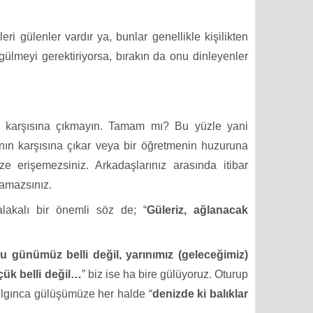
eri gülenler vardır ya, bunlar genellikle kişilikten
 gülmeyi gerektiriyorsa, bırakın da onu dinleyenler
n karşısına çıkmayın. Tamam mı? Bu yüzle yani
nın karşısına çıkar veya bir öğretmenin huzuruna
ize erişemezsiniz. Arkadaşlarınız arasında itibar
ramazsınız.
lakalı bir önemli söz de; “
Güleriz, ağlanacak
u günümüz belli değil, yarınımız (geleceğimiz)
çük belli değil…
” biz ise ha bire gülüyoruz. Oturup
ılgınca gülüşümüze her halde “
denizde ki balıklar