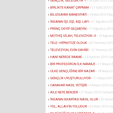
GENÇLİK, GELECEKTİR 1
-
28 Eylül 2013 Cu
BİRLİKTE KANAT ÇIRPMAK
-
21 Eylül 2013 
BİLGİSAYAR MANEVİYATI
-
9 Eylül 2013 Paz
İNSANIN İŞİ, EŞİ, AŞI, LAFI
-
31 Ağustos 20
PİRİNÇ DEYİP GEÇMEYİN
-
17 Ağustos 2013
MÜTHİŞ SİLAH, TELEVİZYON -3
-
10 Ağusto
TELE–HİPNOTİZE OLDUK
-
30 Temmuz 2013
TELEVİZYON, EVİN SAHİBİ
-
12 Temmuz 20
HANİ NEREDE İMAME
-
15 Haziran 2013 Cu
BİR PROFESÖRÜN İLK NAMAZI
-
31 Mayıs 
ÜLKE GENÇLİĞİNE BİR NAZAR
-
18 Mayıs 
GENÇLİK UYUŞTURULUYOR
-
11 Mayıs 201
CANAVAR NASIL YETİŞİR
-
4 Mayıs 2013 Cu
AİLE NEYE BENZER
-
27 Nisan 2013 Cumart
İNSANIN ISKARTASI NASIL OLUR
-
20 Nisa
YOL, ALLAH’IN YOLUDUR
-
23 Mart 2013 Cu