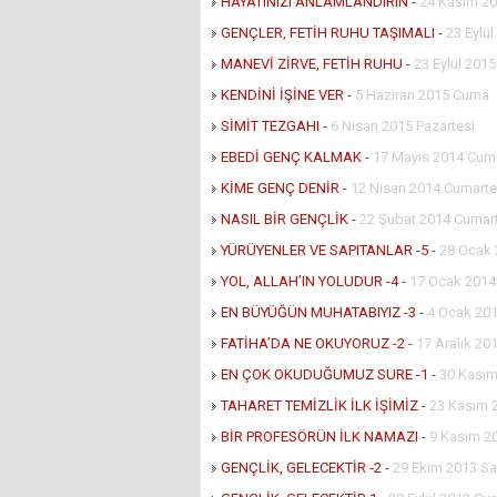
HAYATINIZI ANLAMLANDIRIN
-
24 Kasım 20
GENÇLER, FETİH RUHU TAŞIMALI
-
23 Eylü
MANEVİ ZİRVE, FETİH RUHU
-
23 Eylül 201
KENDİNİ İŞİNE VER
-
5 Haziran 2015 Cuma
SİMİT TEZGAHI
-
6 Nisan 2015 Pazartesi
EBEDİ GENÇ KALMAK
-
17 Mayıs 2014 Cuma
KİME GENÇ DENİR
-
12 Nisan 2014 Cumarte
NASIL BİR GENÇLİK
-
22 Şubat 2014 Cumar
YÜRÜYENLER VE SAPITANLAR -5
-
28 Ocak 
YOL, ALLAH’IN YOLUDUR -4
-
17 Ocak 201
EN BÜYÜĞÜN MUHATABIYIZ -3
-
4 Ocak 201
FATİHA’DA NE OKUYORUZ -2
-
17 Aralık 201
EN ÇOK OKUDUĞUMUZ SURE -1
-
30 Kasım
TAHARET TEMİZLİK İLK İŞİMİZ
-
23 Kasım 
BİR PROFESÖRÜN İLK NAMAZI
-
9 Kasım 2
GENÇLİK, GELECEKTİR -2
-
29 Ekim 2013 Sa