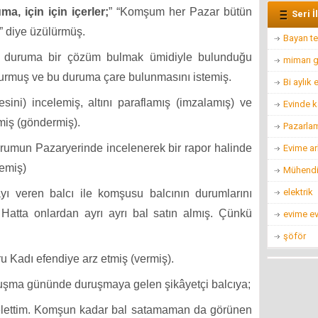
a, için için içerler;
” “Komşum her Pazar bütün
Seri İ
” diye üzülürmüş.
Bayan te
 duruma bir çözüm bulmak ümidiyle bulunduğu
mimarı g
urmuş ve bu duruma çare bulunmasını istemiş.
Bi aylık
çesini) incelemiş, altını paraflamış (imzalamış) ve
Evinde k
tmiş (göndermiş).
Pazarla
Durumun Pazaryerinde incelenerek bir rapor halinde
Evime ar
temiş)
Mühendis
elektrik
ayı veren balcı ile komşusu balcının durumlarını
Hatta onlardan ayrı ayrı bal satın almış. Çünkü
evime ev
.
şöför
ru Kadı efendiye arz etmiş (vermiş).
uruşma gününde duruşmaya gelen şikâyetçi balcıya;
elettim. Komşun kadar bal satamaman da görünen