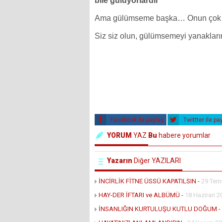
bile gülüyorlardır
”
Ama gülümseme başka… Onun çok man
Siz siz olun, gülümsemeyi yanakları
Facebook ile paylaş
Twittter ile pa
YORUM
YAZ
Bu
habere yorumlar
Yazarın
Diğer YAZILARI
İNCİRLİK FİTNE ÜSSÜ KAPATILSIN
-
29 Tem
HAY-DER İFTARI ve ALBÜMÜ
-
18 Haziran 2
İNSANLIĞIN KURTULUŞU KUTLU DOĞUM
-