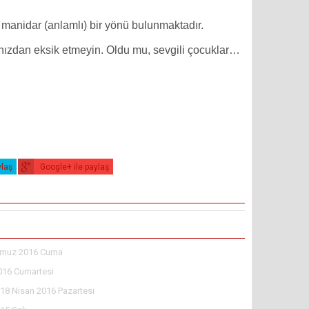
idar (anlamlı) bir yönü bulunmaktadır.
nızdan eksik etmeyin. Oldu mu, sevgili çocuklar…
ylaş
Google+ ile paylaş
muz 2016 Cuma
016 Cumartesi
18 Nisan 2016 Pazartesi