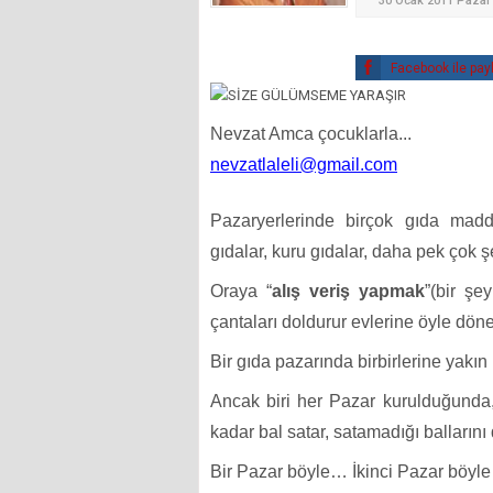
30 Ocak 2011 Pazar
Facebook ile pay
Nevzat Amca
çocuklarla...
nevzatlaleli@gmail.com
Pazaryerlerinde birçok gıda maddele
gıdalar, kuru gıdalar, daha pek çok ş
Oraya “
alış veriş yapmak
”(bir şey
çantaları doldurur evlerine öyle döne
Bir gıda pazarında birbirlerine yakın 
Ancak biri her Pazar kurulduğunda, 
kadar bal satar, satamadığı balların
Bir Pazar böyle… İkinci Pazar böy