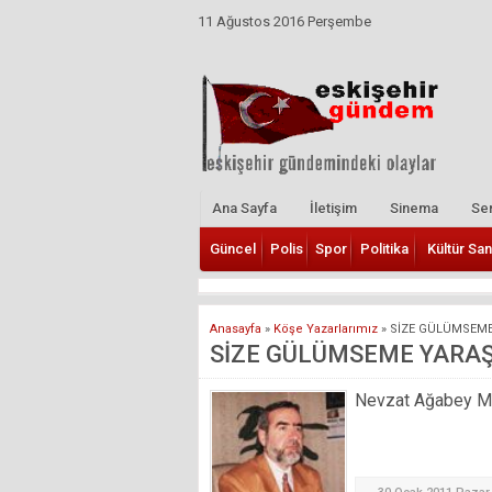
11 Ağustos 2016 Perşembe
Ana Sayfa
İletişim
Sinema
Ser
Güncel
Polis
Spor
Politika
Kültür San
Anasayfa
»
Köşe Yazarlarımız
»
SİZE GÜLÜMSEME
SİZE GÜLÜMSEME YARAŞ
Nevzat Ağabey Mill