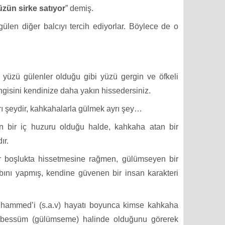
zün sirke satıyor
” demiş.
gülen diğer balcıyı tercih ediyorlar. Böylece de o
yüzü gülenler olduğu gibi yüzü gergin ve öfkeli
ngisini kendinize daha yakın hissedersiniz.
rı şeydir, kahkahalarla gülmek ayrı şey…
 bir iç huzuru olduğu halde, kahkaha atan bir
ır.
r boşlukta hissetmesine rağmen, gülümseyen bir
ını yapmış, kendine güvenen bir insan karakteri
hammed’i (s.a.v) hayatı boyunca kimse kahkaha
tebessüm (gülümseme) halinde olduğunu görerek