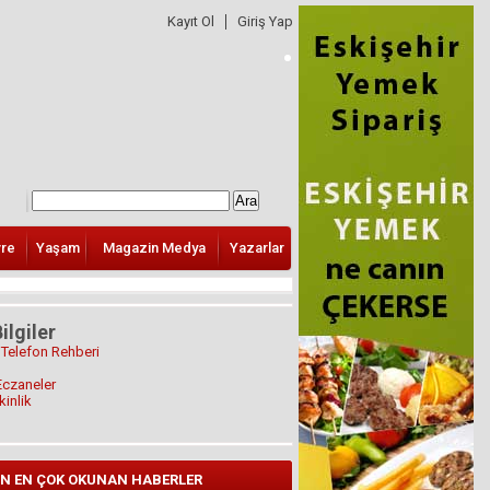
Kayıt Ol
Giriş Yap
vre
Yaşam
Magazin Medya
Yazarlar
ilgiler
 Telefon Rehberi
Eczaneler
kinlik
N EN ÇOK OKUNAN HABERLER