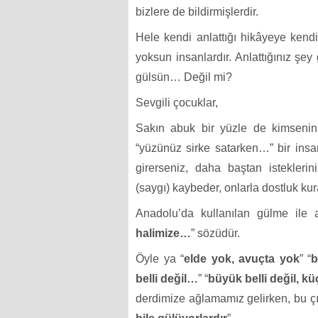
bizlere de bildirmişlerdir.
Hele kendi anlattığı hikâyeye kendil
yoksun insanlardır. Anlattığınız şey
gülsün… Değil mi?
Sevgili çocuklar,
Sakın abuk bir yüzle de kimseni
“yüzünüz sirke satarken…” bir insa
girerseniz, daha baştan isteklerin
(saygı) kaybeder, onlarla dostluk ku
Anadolu’da kullanılan gülme ile a
halimize…
” sözüdür.
Öyle ya “
elde yok, avuçta yok
” “
b
belli değil…
” “
büyük belli değil, kü
derdimize ağlamamız gelirken, bu ç