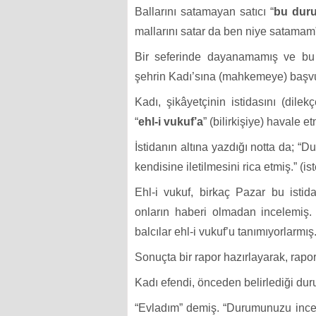
Ballarını satamayan satıcı “
bu durum
mallarını satar da ben niye satamam
Bir seferinde dayanamamış ve bu
şehrin Kadı’sına (mahkemeye) başv
Kadı, şikâyetçinin istidasını (dilek
“
ehl-i vukuf’a
” (bilirkişiye) havale e
İstidanın altına yazdığı notta da; “
kendisine iletilmesini rica etmiş.” (is
Ehl-i vukuf, birkaç Pazar bu istid
onların haberi olmadan incelemiş. 
balcılar ehl-i vukuf’u tanımıyorlarmış
Sonuçta bir rapor hazırlayarak, rapo
Kadı efendi, önceden belirlediği d
“Evladım” demiş. “Durumunuzu inc