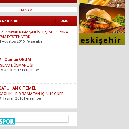
Eskişehir
Odunpazarı Belediyesi İŞTE ŞİMDİ SPORA
 YAZARLARI
TÜMÜ
TAM DESTEK VERDİ.
4 Ağustos 2016 Perşembe
Ali Osman ORUM
İSLAM DÜŞMANLIĞI
15 Ocak 2015 Perşembe
BATUHAN ÇİTEMEL
SAĞLIKLI BİR RAMAZAN İÇİN 10 ÖNERİ
9 Haziran 2016 Perşembe
GÜNDOĞDU YILDIRIM
ÇARESİZLİK
9 Haziran 2016 Perşembe