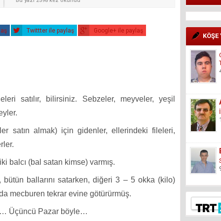
Bu yazı 2598 kez okundu
laş
Twittter ile paylaş
Google+ ile paylaş
KÖŞE
ri satılır, bilirsiniz. Sebzeler, meyveler, yeşil
eyler.
ler satın almak) için gidenler, ellerindeki fileleri,
rler.
iki balcı (bal satan kimse) varmış.
bütün ballarını satarken, diğeri 3 – 5 okka (kilo)
ı da mecburen tekrar evine götürürmüş.
le… Üçüncü Pazar böyle…