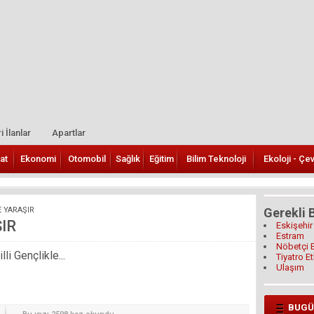
i İlanlar
Apartlar
at
Ekonomi
Otomobil
Sağlık
Eğitim
Bilim Teknoloji
Ekoloji - Çe
 YARAŞIR
Gerekli B
IR
Eskişehir
Estram
Nöbetçi 
i Gençlikle...
Tiyatro Et
Ulaşım
BUGÜ