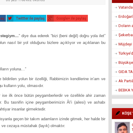
Bu yazı 1788 kez okundu
Vatandaş
Erdoğan’
laş
Twittter ile paylaş
Google+ ile paylaş
Doların 
Şekerban
müstegiym…
” diye dua ederek “bizi (beni değil) doğru yola ilet”
lun nasıl bir yol olduğunu bizlere açıklıyor ve açıklanan bu
Müjdeyi 
Türkiye’
Büyükşe
lların yoluna…”
GIDA TA
ilen yolun bir özelliği, Rabbimizin kendilerine in’am ve
Ak Parti
 kulların yolu, olmasıdır.
BEBKA Yö
r ise ilk önce bütün peygamberlerdir ve özellikle ahir zaman
 Bu tasnifin içine peygamberimizin Âl’i (ailesi) ve ashabı
htiyar insanlar girmektedir.
KÖŞE
anla geçen bir takım adamların izinde gitmek, her halde bir
 ve cezaya müstahak (layık) olmaktır.