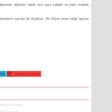
iplomalı oldukları halde nice kara cübbeli ve kara vicdanlı
nanların sayıları ile ölçülmez. Bir milyar insan ineğe tapıyor
ylaş
Google+ ile paylaş
muz 2016 Cuma
016 Cumartesi