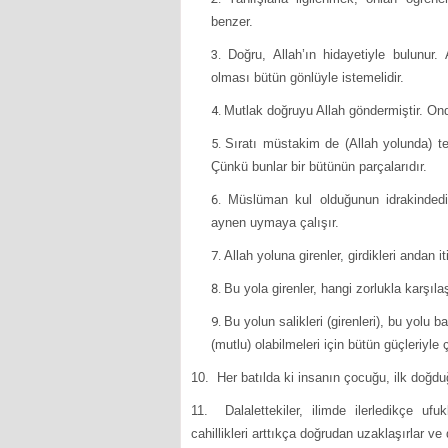
benzer.
Doğru, Allah’ın hidayetiyle bulunur
olması bütün gönlüyle istemelidir.
Mutlak doğruyu Allah göndermiştir. Onda 
Sıratı müstakim de (Allah yolunda) ten
Çünkü bunlar bir bütünün parçalarıdır.
Müslüman kul olduğunun idrakindedi
aynen uymaya çalışır.
Allah yoluna girenler, girdikleri andan
Bu yola girenler, hangi zorlukla karşıla
Bu yolun salikleri (girenleri), bu yolu
(mutlu) olabilmeleri için bütün güçleriyle ç
10. Her batılda ki insanın çocuğu, ilk doğdu
11. Dalalettekiler, ilimde ilerledikçe ufu
cahillikleri arttıkça doğrudan uzaklaşırlar ve