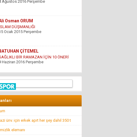
15 Ocak 2015 Perşembe
BATUHAN ÇİTEMEL
SAĞLIKLI BİR RAMAZAN İÇİN 10 ÖNERİ
9 Haziran 2016 Perşembe
GÜNDOĞDU YILDIRIM
ÇARESİZLİK
9 Haziran 2016 Perşembe
Hüseyin DÜŞ
İlkyardımcılara kim yardım edecek!..
8 Nisan 2016 Cuma
lanları
rum
Hüseyin GÜVEN
BİR ŞEY ANCAK DEĞERİNİ BİLENİN YANINDA
i ünv. için erkek aprt her şey dahil 350 t
KIYMETLİDİR...
22 Temmuz 2016 Cuma
mizlik elemanı