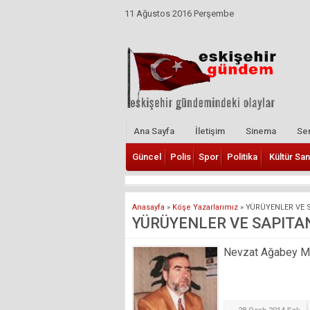
11 Ağustos 2016 Perşembe
Ana Sayfa
İletişim
Sinema
Ser
Güncel
Polis
Spor
Politika
Kültür San
Anasayfa
»
Köşe Yazarlarımız
»
YÜRÜYENLER VE S
YÜRÜYENLER VE SAPITA
Nevzat Ağabey Mill