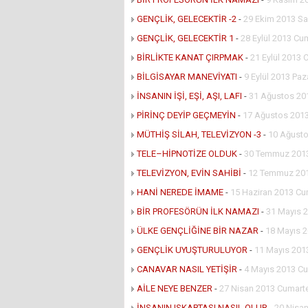
GENÇLİK, GELECEKTİR -2
-
29 Ekim 2013 Sa
GENÇLİK, GELECEKTİR 1
-
28 Eylül 2013 Cu
BİRLİKTE KANAT ÇIRPMAK
-
21 Eylül 2013 
BİLGİSAYAR MANEVİYATI
-
9 Eylül 2013 Paz
İNSANIN İŞİ, EŞİ, AŞI, LAFI
-
31 Ağustos 20
PİRİNÇ DEYİP GEÇMEYİN
-
17 Ağustos 2013
MÜTHİŞ SİLAH, TELEVİZYON -3
-
10 Ağusto
TELE–HİPNOTİZE OLDUK
-
30 Temmuz 2013
TELEVİZYON, EVİN SAHİBİ
-
12 Temmuz 20
HANİ NEREDE İMAME
-
15 Haziran 2013 Cu
BİR PROFESÖRÜN İLK NAMAZI
-
31 Mayıs 
ÜLKE GENÇLİĞİNE BİR NAZAR
-
18 Mayıs 
GENÇLİK UYUŞTURULUYOR
-
11 Mayıs 201
CANAVAR NASIL YETİŞİR
-
4 Mayıs 2013 Cu
AİLE NEYE BENZER
-
27 Nisan 2013 Cumart
İNSANIN ISKARTASI NASIL OLUR
-
20 Nisa