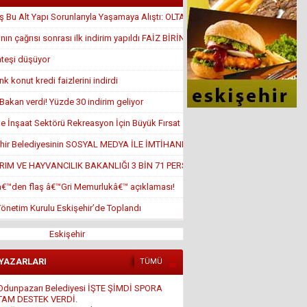
 Bu Alt Yapı Sorunlarıyla Yaşamaya Alıştı: OLTA ATTILAR
nın çağrısı sonrası ilk indirim yapıldı FAİZ BİRİN ALTINDA
ateşi düşüyor
k konut kredi faizlerini indirdi
Bakan verdi! Yüzde 30 indirim geliyor
de İnşaat Sektörü Rekreasyon İçin Büyük Fırsat
hir Belediyesinin SOSYAL MEDYA İLE İMTİHANI
RIM VE HAYVANCILIK BAKANLIĞI 3 BİN 71 PERSONEL ALACAK!
â€™den flaş â€™Gri Memurlukâ€™ açıklaması!
netim Kurulu Eskişehir’de Toplandı
Eskişehir
 YAZARLARI
TÜMÜ
Ali Osman ORUM
İSLAM DÜŞMANLIĞI