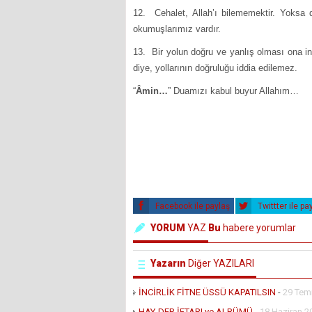
12. Cehalet, Allah’ı bilememektir. Yoksa d
okumuşlarımız vardır.
13. Bir yolun doğru ve yanlış olması ona ina
diye, yollarının doğruluğu iddia edilemez.
“
Âmin…
” Duamızı kabul buyur Allahım…
Facebook ile paylaş
Twittter ile pa
YORUM
YAZ
Bu
habere yorumlar
Yazarın
Diğer YAZILARI
İNCİRLİK FİTNE ÜSSÜ KAPATILSIN
-
29 Tem
HAY-DER İFTARI ve ALBÜMÜ
-
18 Haziran 2