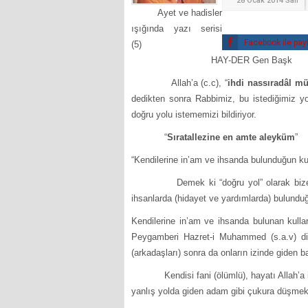
28 Ocak 2014 Salı
Ayet ve hadisler
ışığında yazı serisi
Facebook ile pay
(5)
HAY-DER Gen Başk
Allah’a (c.c), “
ihdi nassıradâl 
dedikten sonra Rabbimiz, bu istediğimiz yo
doğru yolu istememizi bildiriyor.
“
Sıratallezine en amte aleyküm
”
“Kendilerine in’am ve ihsanda bulunduğun ku
Demek ki “doğru yol” olarak bize bildir
ihsanlarda (hidayet ve yardımlarda) bulunduğu
Kendilerine in’am ve ihsanda bulunan kulla
Peygamberi Hazret-i Muhammed (s.a.v) dir.
(arkadaşları) sonra da onların izinde giden ba
Kendisi fani (ölümlü), hayatı Allah’a isy
yanlış yolda giden adam gibi çukura düşmek