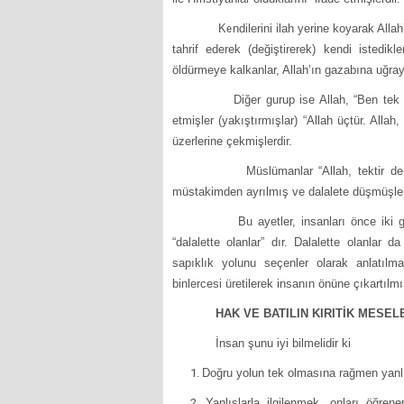
Kendilerini ilah yerine koyarak Allah’ın k
tahrif ederek (değiştirerek) kendi istedi
öldürmeye kalkanlar, Allah’ın gazabına uğraya
Diğer gurup ise Allah, “Ben tek Allahı
etmişler (yakıştırmışlar) “Allah üçtür. Alla
üzerlerine çekmişlerdir.
Müslümanlar “Allah, tektir derken, bu
müstakimden ayrılmış ve dalalete düşmüşler
Bu ayetler, insanları önce iki gurupta 
“dalalette olanlar” dır. Dalalette olanlar d
sapıklık yolunu seçenler olarak anlatıl
binlercesi üretilerek insanın önüne çıkartılmış
HAK VE BATILIN KIRITİK MESEL
İnsan şunu iyi bilmelidir ki
Doğru yolun tek olmasına rağmen yanlı
Yanlışlarla ilgilenmek, onları öğr