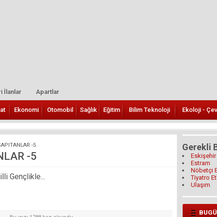
i İlanlar
Apartlar
at
Ekonomi
Otomobil
Sağlık
Eğitim
Bilim Teknoloji
Ekoloji - Çe
APITANLAR -5
Gerekli B
NLAR -5
Eskişehir
Estram
Nöbetçi 
i Gençlikle...
Tiyatro Et
Ulaşım
BUGÜ