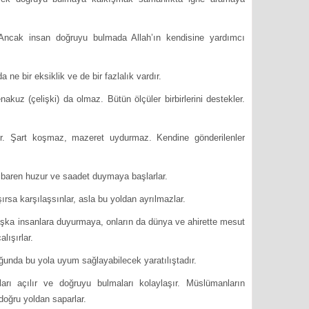
. Ancak insan doğruyu bulmada Allah’ın kendisine yardımcı
ne bir eksiklik ve de bir fazlalık vardır.
akuz (çelişki) da olmaz. Bütün ölçüler birbirlerini destekler.
r. Şart koşmaz, mazeret uydurmaz. Kendine gönderilenler
 itibaren huzur ve saadet duymaya başlarlar.
şırsa karşılaşsınlar, asla bu yoldan ayrılmazlar.
 başka insanlara duyurmaya, onların da dünya ve ahirette mesut
alışırlar.
ğunda bu yola uyum sağlayabilecek yaratılıştadır.
kları açılır ve doğruyu bulmaları kolaylaşır. Müslümanların
 doğru yoldan saparlar.