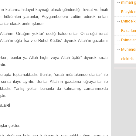
mimarı g
ullarına hidayet kaynağı olarak gönderdiği Tevrat ve İncili
Bi aylık
kleri hükümleri yazanlar, Peygamberlere zulüm ederek onları
Evinde k
nlar olarak anılmışlardır.
Pazarla
m. Ortağım yoktur” dediği halde onlar, O’na oğul isnat
Evime ar
h, Allah’ın oğlu İsa v e Ruhul Küdüs” diyerek Allah’ın gazabını
Mühendis
nlar ya Allah hiçtir veya Allah üçtür” diyerek sıratı
elektrik
dir.
toplamaktadır. Bunlar, “sıratı müstakimde olanlar” ile
a sonra ikiye ayrılır. Bunlar Allah’ın gazabına uğrayanlar ile
maktadır. Yanlış yollar, bununla da kalmamış zamanımızda
tır.
ELERİ
şlar çoktur.
enerek doğruyu bulmaya kalkışmak samanlıkta iğne aramaya