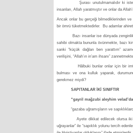
Şurası unutulmamalıdır ki ister Müsl
insanları, Allah yaratmıştır ve onlar da Allah’ı
Ancak onlar bu gerçeği bilmediklerinden ve 
bir ömrü tüketmektedirler. Bu adamlar ahiret
Bazı insanlar ise dünyada zenginlik ve 
sahibi olmakta bununla övünmekte, bazı k
sanki “küçük dağları ben yarattım” azamet
verilişini, “Allah’ın in’am ihsanı” zannetmekte
Hâlbuki bunlar onlar için bir imtihandı
bulması ve ona kulluk yaparak, durumunu
gerekmez miydi?
SAPITANLAR İKİ SINIFTIR
“gayril mağzubi aleyhim velad’da
“gazaba uğramışların ve sapıklıklard
Ayete dikkat edilecek olursa iki ayrı s
uğrayanlar” ile “sapıklık yolunu tercih edenler
ile Hıristiyanlar olduklarını” ifade etmişlerdir.