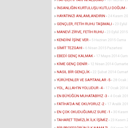
İNSANLIĞIN KURTULUŞU KUTLU DOĞUM
-
HAYATINIZI ANLAMLANDIRIN
-
24 Kasım 20
GENÇLER, FETİH RUHU TAŞIMALI
-
23 Eylü
MANEVİ ZİRVE, FETİH RUHU
-
23 Eylül 201
KENDİNİ İŞİNE VER
-
5 Haziran 2015 Cuma
SİMİT TEZGAHI
-
6 Nisan 2015 Pazartesi
EBEDİ GENÇ KALMAK
-
17 Mayıs 2014 Cuma
KİME GENÇ DENİR
-
12 Nisan 2014 Cumarte
NASIL BİR GENÇLİK
-
22 Şubat 2014 Cumar
YÜRÜYENLER VE SAPITANLAR -5
-
28 Ocak 
YOL, ALLAH’IN YOLUDUR -4
-
17 Ocak 201
EN BÜYÜĞÜN MUHATABIYIZ -3
-
4 Ocak 201
FATİHA’DA NE OKUYORUZ -2
-
17 Aralık 201
EN ÇOK OKUDUĞUMUZ SURE -1
-
30 Kasım
TAHARET TEMİZLİK İLK İŞİMİZ
-
23 Kasım 
BİR PROFESÖRÜN İLK NAMAZI
-
9 Kasım 2