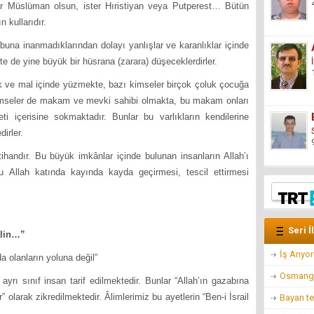
üman olsun, ister Hıristiyan veya Putperest… Bütün
n kullarıdır.
buna inanmadıklarından dolayı yanlışlar ve karanlıklar içinde
te de yine büyük bir hüsrana (zarara) düşeceklerdirler.
mal içinde yüzmekte, bazı kimseler birçok çoluk çocuğa
imseler de makam ve mevki sahibi olmakta, bu makam onları
i içerisine sokmaktadır. Bunlar bu varlıkların kendilerine
dirler.
r. Bu büyük imkânlar içinde bulunan insanların Allah’ı
 Allah katında kayında kayda geçirmesi, tescil ettirmesi
Seri İ
lin…”
İş Arıyo
a olanların yoluna değil”
Osmangaz
ınıf insan tarif edilmektedir. Bunlar “Allah’ın gazabına
” olarak zikredilmektedir. Âlimlerimiz bu ayetlerin “Ben-i İsrail
Bayan te