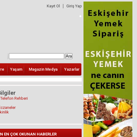
Kayıt Ol
Giriş Yap
vre
Yaşam
Magazin Medya
Yazarlar
ilgiler
 Telefon Rehberi
Eczaneler
kinlik
N EN ÇOK OKUNAN HABERLER